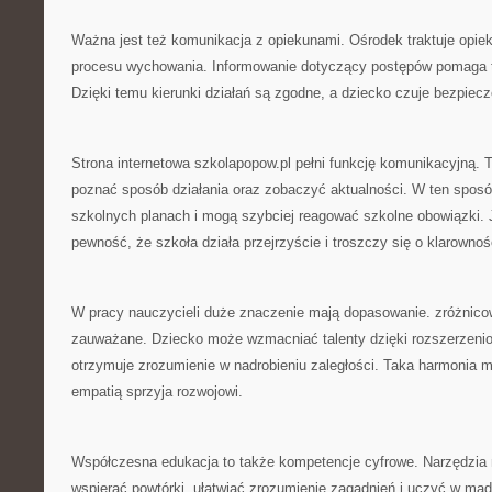
Ważna jest też komunikacja z opiekunami. Ośrodek traktuje opi
procesu wychowania. Informowanie dotyczący postępów pomaga t
Dzięki temu kierunki działań są zgodne, a dziecko czuje bezpiec
Strona internetowa szkolapopow.pl pełni funkcję komunikacyjną.
poznać sposób działania oraz zobaczyć aktualności. W ten sposób
szkolnych planach i mogą szybciej reagować szkolne obowiązki. 
pewność, że szkoła działa przejrzyście i troszczy się o klarownoś
W pracy nauczycieli duże znaczenie mają dopasowanie. zróżnico
zauważane. Dziecko może wzmacniać talenty dzięki rozszerzenio
otrzymuje zrozumienie w nadrobieniu zaległości. Taka harmonia
empatią sprzyja rozwojowi.
Współczesna edukacja to także kompetencje cyfrowe. Narzędzia
wspierać powtórki, ułatwiać zrozumienie zagadnień i uczyć w mądr