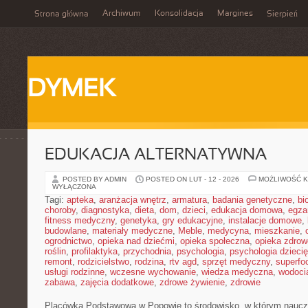
Archiwum
Konsolidacja
Margines
Strona główna
Sierpień
DYMEK
EDUKACJA ALTERNATYWNA
POSTED BY ADMIN
POSTED ON LUT - 12 - 2026
MOŻLIWOŚĆ 
WYŁĄCZONA
Tagi:
apteka
,
aranżacja wnętrz
,
armatura
,
badania genetyczne
,
bi
choroby
,
diagnostyka
,
dieta
,
dom
,
dzieci
,
edukacja domowa
,
egza
fitness medyczny
,
genetyka
,
gry edukacyjne
,
instalacje domowe
,
budowlane
,
materiały medyczne
,
Meble
,
medycyna
,
mieszkanie
,
ogrodnictwo
,
opieka nad dziećmi
,
opieka społeczna
,
opieka zdrow
roślin
,
profilaktyka
,
przychodnia
,
psychologia
,
psychologia dzieci
remont
,
rodzicielstwo
,
rodzina
,
rtv agd
,
sprzęt medyczny
,
superfo
usługi rodzinne
,
wczesne wychowanie
,
wiedza medyczna
,
wodoci
zabawa
,
zajęcia dodatkowe
,
zdrowe żywienie
,
zdrowie
Placówka Podstawowa w Popowie to środowisko, w którym naucza