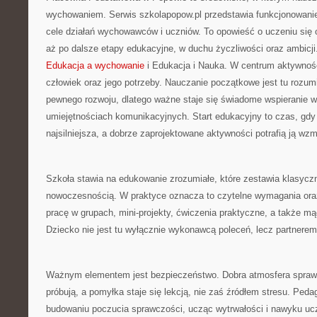
wychowaniem. Serwis szkolapopow.pl przedstawia funkcjonowanie
cele działań wychowawców i uczniów. To opowieść o uczeniu się
aż po dalsze etapy edukacyjne, w duchu życzliwości oraz ambicji.
Edukacja a wychowanie
i Edukacja i Nauka. W centrum aktywnośc
człowiek oraz jego potrzeby. Nauczanie początkowe jest tu rozu
pewnego rozwoju, dlatego ważne staje się świadome wspieranie w 
umiejętnościach komunikacyjnych. Start edukacyjny to czas, gdy
najsilniejsza, a dobrze zaprojektowane aktywności potrafią ją wz
Szkoła stawia na edukowanie zrozumiałe, które zestawia klasycz
nowoczesnością. W praktyce oznacza to czytelne wymagania oraz
pracę w grupach, mini-projekty, ćwiczenia praktyczne, a także mą
Dziecko nie jest tu wyłącznie wykonawcą poleceń, lecz partnerem
Ważnym elementem jest bezpieczeństwo. Dobra atmosfera sprawia
próbują, a pomyłka staje się lekcją, nie zaś źródłem stresu. Pe
budowaniu poczucia sprawczości, ucząc wytrwałości i nawyku uc