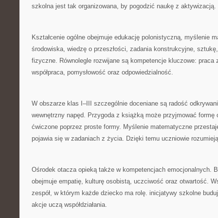
szkolna jest tak organizowana, by pogodzić naukę z aktywizacją.
Kształcenie ogólne obejmuje edukację polonistyczną, myślenie 
środowiska, wiedzę o przeszłości, zadania konstrukcyjne, sztukę
fizyczne. Równolegle rozwijane są kompetencje kluczowe: praca 
współpraca, pomysłowość oraz odpowiedzialność.
W obszarze klas I–III szczególnie doceniane są radość odkrywan
wewnętrzny napęd. Przygoda z książką może przyjmować formę opo
ćwiczone poprzez proste formy. Myślenie matematyczne przestaje
pojawia się w zadaniach z życia. Dzięki temu uczniowie rozumieją
Ośrodek otacza opieką także w kompetencjach emocjonalnych. B
obejmuje empatię, kulturę osobistą, uczciwość oraz otwartość. W
zespół, w którym każde dziecko ma rolę. inicjatywy szkolne bud
akcje uczą współdziałania.