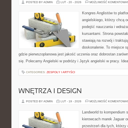
POSTED BY ADMIN
LUT - 20 - 2026
MOŻLIWOŚĆ KOMENTOWA
Kongres Anglistów to platf
angielskiego, którzy chcą
podejść nauczania i wdraż
kursantami. Strona powstał
stawiają na rozwój i traktuj
doskonalenie. To miejsce spo
gdzie pierwszoplanowa jest jakość uczenia oraz dobrostan zarów
się. Polecamy Angielski w podróży i Język angielski w pracy. Idea
CATEGORIES:
ZESPOŁY I ARTYŚCI
WNĘTRZA I DESIGN
POSTED BY ADMIN
LUT - 19 - 2026
MOŻLIWOŚĆ KOMENTOWA
Landworld to kompendium s
kierowcach marek Jaguar o
przestrzeń dla tych, którzy