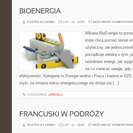
BIOENERGIA
POSTED BY ADMIN
LUT - 12 - 2026
MOŻLIWOŚĆ KOMENTOWA
Wikana BioEnergia to przes
które chcą poznać temat en
użyteczny, ale jednocześni
porządkuje wiedzę o tym, j
nośnikiem energii, jak wygl
na co zwracać uwagę, gdy 
efektywność. Kategorie to Energia wodna i Praca i kariera w OZE. 
myśl, że zmiana miksu energetycznego nie dzieje się […]
CATEGORIES:
ZAROSLA
FRANCUSKI W PODRÓŻY
POSTED BY ADMIN
LUT - 11 - 2026
MOŻLIWOŚĆ KOMENTOWA