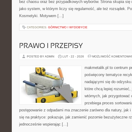
bez chaosu oraz bez przypadkowych wyborów. Strona skupia się n
jako system, w którym liczy się regularność, ale też rozsądek. P
Kosmetyki. Motywem […]
CATEGORIES:
GÓRNICTWO I WYDOBYCIE
PRAWO I PRZEPISY
POSTED BY ADMIN
LUT - 22 - 2026
MOŻLIWOŚĆ KOMENTOWA
makmetalik.pl to centrum 
poświęcony tematyce recyk
nadającymi się do odzysku. 
które chcą lepiej rozumieć,
wtórnych, jak przygotować 
przebiega proces sortowani
postępowanie z odpadami ma znaczenie zarówno dla natury, jak i d
się na praktyce: pokazuje, jak zamienić pozornie bezużyteczne r
jednocześnie wspierając […]