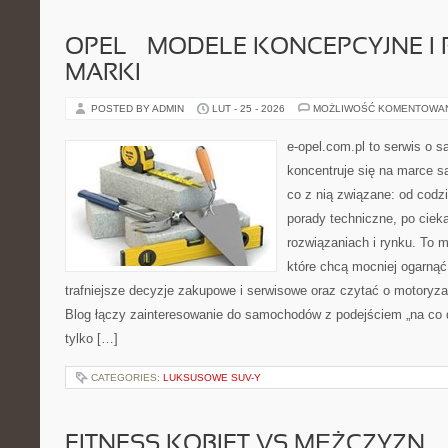
OPEL – MODELE KONCEPCYJNE I
MARKI
POSTED BY ADMIN
LUT - 25 - 2026
MOŻLIWOŚĆ KOMENTOWA
e-opel.com.pl to serwis o 
koncentruje się na marce 
co z nią związane: od codzi
porady techniczne, po ciek
rozwiązaniach i rynku. To m
które chcą mocniej ogarną
trafniejsze decyzje zakupowe i serwisowe oraz czytać o motoryza
Blog łączy zainteresowanie do samochodów z podejściem „na co dz
tylko […]
CATEGORIES:
LUKSUSOWE SUV-Y
FITNESS KOBIET VS MĘŻCZYZN