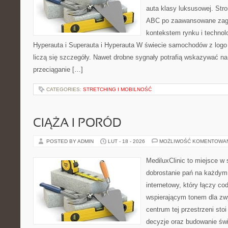
auta klasy luksusowej. Stro
ABC po zaawansowane zagad
kontekstem rynku i technol
Hyperauta i Superauta i Hyperauta W świecie samochodów z logo
liczą się szczegóły. Nawet drobne sygnały potrafią wskazywać n
przeciąganie […]
CATEGORIES:
STRETCHING I MOBILNOŚĆ
CIĄŻA I PORÓD
POSTED BY ADMIN
LUT - 18 - 2026
MOŻLIWOŚĆ KOMENTOWA
MediluxClinic to miejsce w 
dobrostanie pań na każdym e
internetowy, który łączy c
wspierającym tonem dla z
centrum tej przestrzeni sto
decyzje oraz budowanie św