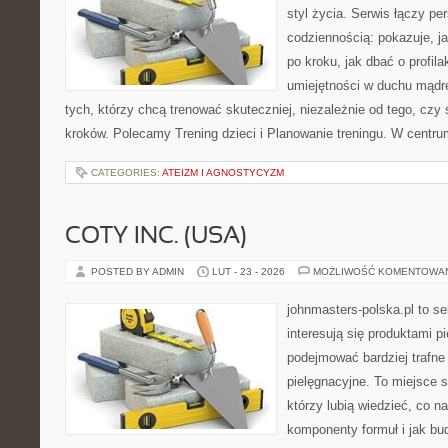
styl życia. Serwis łączy p
codziennością: pokazuje, 
po kroku, jak dbać o profila
umiejętności w duchu mądre
tych, którzy chcą trenować skuteczniej, niezależnie od tego, czy
kroków. Polecamy Trening dzieci i Planowanie treningu. W centru
CATEGORIES:
ATEIZM I AGNOSTYCYZM
COTY INC. (USA)
POSTED BY ADMIN
LUT - 23 - 2026
MOŻLIWOŚĆ KOMENTOWA
johnmasters-polska.pl to se
interesują się produktami p
podejmować bardziej trafn
pielęgnacyjne. To miejsce 
którzy lubią wiedzieć, co na
komponenty formuł i jak bu