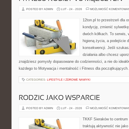
POSTED BY ADMIN
LUT - 24 - 2026
MOŻLIWOŚĆ KOMENTOWA
12ton.pl to przestrzeń dla 
kondycję, zmienić sylwetkę
dwóch kółkach. To serwis, w
higieną życia, a podejście 
konsekwencji. Jeśli szuka
działania albo chcesz upor
znajdziesz pomysły dopasowane do codzienności, a nie do ideałów
każdego to Motywacja i mentalność i Fitness dla początkujących.
CATEGORIES:
LIFESTYLE I ZDROWE NAWYKI
RODZIC JAKO WSPARCIE
POSTED BY ADMIN
LUT - 24 - 2026
MOŻLIWOŚĆ KOMENTOWA
TKKF Sieraków to centrum w
traktują aktywność nie jako