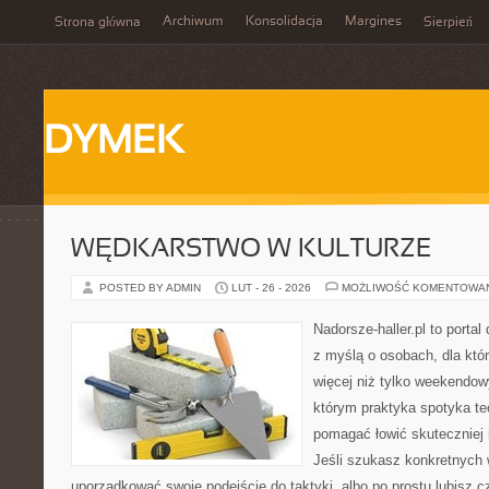
Archiwum
Konsolidacja
Margines
Strona główna
Sierpień
DYMEK
WĘDKARSTWO W KULTURZE
POSTED BY ADMIN
LUT - 26 - 2026
MOŻLIWOŚĆ KOMENTOWA
Nadorsze-haller.pl to portal
z myślą o osobach, dla któr
więcej niż tylko weekendo
którym praktyka spotyka te
pomagać łowić skuteczniej 
Jeśli szukasz konkretnych
uporządkować swoje podejście do taktyki, albo po prostu lubisz c