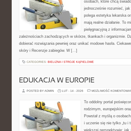
osobach, które chcą świado
jednocześnie rozumieć, jak
polega estetyka lekarska or
mają realne działanie. To 
pielęgnacyjną z informacja
zależnościach zachodzących w skórze, tkankach i organizmie. Dz
dobierać rozwiązania pewniej oraz unikać modowe hasła. Ciekawe 
skóry i Recenzje zabiegów. W […]
CATEGORIES:
BIELIZNA I STROJE KĄPIELOWE
EDUKACJA W EUROPIE
POSTED BY ADMIN
LUT - 14 - 2026
MOŻLIWOŚĆ KOMENTOWA
To oddolny portal poświęcon
rodzimym, europejskim or
Powstał z myślą o osobach,
i uczenie się nie tylko „tu i
większej perspektywie: jak 