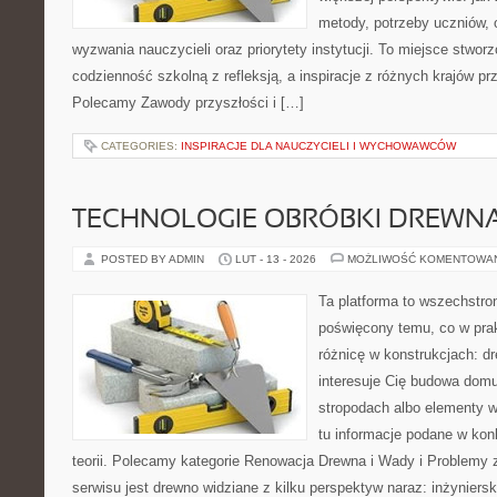
metody, potrzeby uczniów, 
wyzwania nauczycieli oraz priorytety instytucji. To miejsce stworz
codzienność szkolną z refleksją, a inspiracje z różnych krajów pr
Polecamy Zawody przyszłości i […]
CATEGORIES:
INSPIRACJE DLA NAUCZYCIELI I WYCHOWAWCÓW
TECHNOLOGIE OBRÓBKI DREWN
POSTED BY ADMIN
LUT - 13 - 2026
MOŻLIWOŚĆ KOMENTOWA
Ta platforma to wszechstro
poświęcony temu, co w prak
różnicę w konstrukcjach: d
interesuje Cię budowa domu
stropodach albo elementy 
tu informacje podane w kon
teorii. Polecamy kategorie Renowacja Drewna i Wady i Problem
serwisu jest drewno widziane z kilku perspektyw naraz: inżynierski