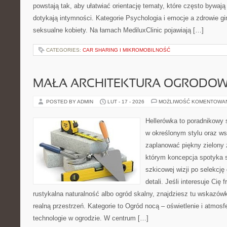
powstają tak, aby ułatwiać orientację tematy, które często bywają
dotykają intymności. Kategorie Psychologia i emocje a zdrowie gi
seksualne kobiety. Na łamach MediluxClinic pojawiają […]
CATEGORIES:
CAR SHARING I MIKROMOBILNOŚĆ
MAŁA ARCHITEKTURA OGRODO
POSTED BY ADMIN
LUT - 17 - 2026
MOŻLIWOŚĆ KOMENTOWA
Hellerówka to poradnikowy
w określonym stylu oraz w
zaplanować piękny zielony 
którym koncepcja spotyka s
szkicowej wizji po selekcję
detali. Jeśli interesuje Cię
rustykalna naturalność albo ogród skalny, znajdziesz tu wskazówki
realną przestrzeń. Kategorie to Ogród nocą – oświetlenie i atmos
technologie w ogrodzie. W centrum […]