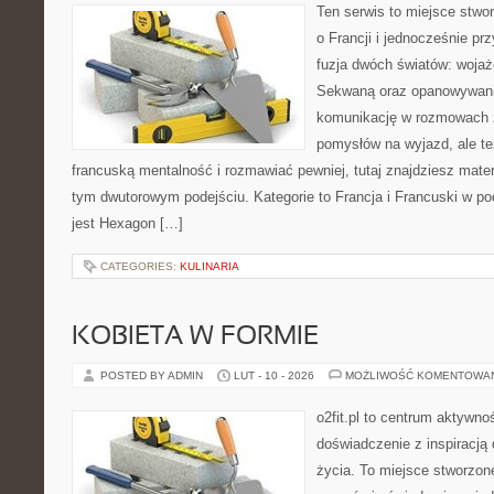
Ten serwis to miejsce stwo
o Francji i jednocześnie pr
fuzja dwóch światów: wojaż
Sekwaną oraz opanowywania
komunikację w rozmowach z
pomysłów na wyjazd, ale t
francuską mentalność i rozmawiać pewniej, tutaj znajdziesz mate
tym dwutorowym podejściu. Kategorie to Francja i Francuski w po
jest Hexagon […]
CATEGORIES:
KULINARIA
KOBIETA W FORMIE
POSTED BY ADMIN
LUT - 10 - 2026
MOŻLIWOŚĆ KOMENTOWA
o2fit.pl to centrum aktywnoś
doświadczenie z inspiracją 
życia. To miejsce stworzon