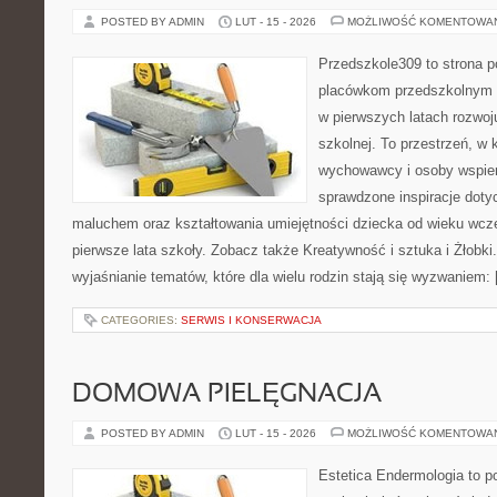
POSTED BY ADMIN
LUT - 15 - 2026
MOŻLIWOŚĆ KOMENTOWA
Przedszkole309 to strona p
placówkom przedszkolnym o
w pierwszych latach rozwoj
szkolnej. To przestrzeń, w 
wychowawcy i osoby wspier
sprawdzone inspiracje doty
maluchem oraz kształtowania umiejętności dziecka od wieku wcz
pierwsze lata szkoły. Zobacz także Kreatywność i sztuka i Żłobki.
wyjaśnianie tematów, które dla wielu rodzin stają się wyzwaniem:
CATEGORIES:
SERWIS I KONSERWACJA
DOMOWA PIELĘGNACJA
POSTED BY ADMIN
LUT - 15 - 2026
MOŻLIWOŚĆ KOMENTOWA
Estetica Endermologia to p