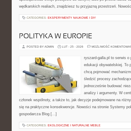
wędkarskich realiach, znajdziesz tu przyjazną przestrzeń. Nowości
CATEGORIES:
EKSPERYMENTY NAUKOWE I DIY
POLITYKA W EUROPIE
POSTED BY ADMIN
LUT - 25 - 2026
MOŻLIWOŚĆ KOMENTOWA
ryszard-galla.pl to serwis o 
edukacji obywatelskiej. To 
chcą pojmować mechanizmy
śledzić procesy zachodząc
jednocześnie budować nieza
analizy i argumenty. W cen
członek wspólnoty, a także to, jak decyzje podejmowane na różn
się na praktyczne konsekwencje. Nowości na stronie Systemy poli
gospodarcza Blog […]
CATEGORIES:
EKOLOGICZNE I NATURALNE MEBLE