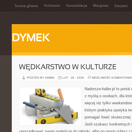
Archiwum
Konsolidacja
Margines
Strona główna
Sierpień
DYMEK
WĘDKARSTWO W KULTURZE
POSTED BY ADMIN
LUT - 26 - 2026
MOŻLIWOŚĆ KOMENTOWA
Nadorsze-haller.pl to portal
z myślą o osobach, dla któr
więcej niż tylko weekendo
którym praktyka spotyka te
pomagać łowić skuteczniej 
Jeśli szukasz konkretnych
uporządkować swoje podejście do taktyki, albo po prostu lubisz c