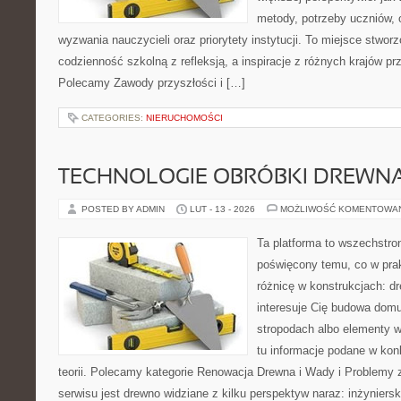
metody, potrzeby uczniów, 
wyzwania nauczycieli oraz priorytety instytucji. To miejsce stworz
codzienność szkolną z refleksją, a inspiracje z różnych krajów pr
Polecamy Zawody przyszłości i […]
CATEGORIES:
NIERUCHOMOŚCI
TECHNOLOGIE OBRÓBKI DREWN
POSTED BY ADMIN
LUT - 13 - 2026
MOŻLIWOŚĆ KOMENTOWA
Ta platforma to wszechstro
poświęcony temu, co w prak
różnicę w konstrukcjach: d
interesuje Cię budowa domu
stropodach albo elementy 
tu informacje podane w kon
teorii. Polecamy kategorie Renowacja Drewna i Wady i Problem
serwisu jest drewno widziane z kilku perspektyw naraz: inżynierski