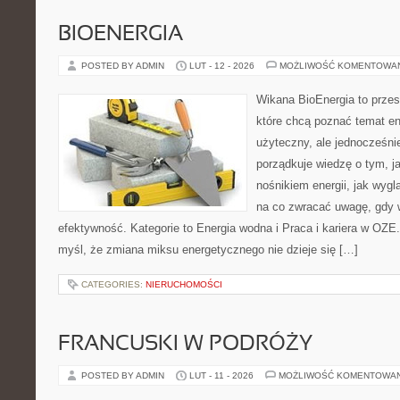
BIOENERGIA
POSTED BY ADMIN
LUT - 12 - 2026
MOŻLIWOŚĆ KOMENTOWA
Wikana BioEnergia to przes
które chcą poznać temat en
użyteczny, ale jednocześni
porządkuje wiedzę o tym, j
nośnikiem energii, jak wygl
na co zwracać uwagę, gdy 
efektywność. Kategorie to Energia wodna i Praca i kariera w OZE. 
myśl, że zmiana miksu energetycznego nie dzieje się […]
CATEGORIES:
NIERUCHOMOŚCI
FRANCUSKI W PODRÓŻY
POSTED BY ADMIN
LUT - 11 - 2026
MOŻLIWOŚĆ KOMENTOWA