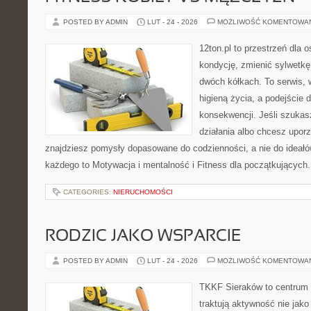
POSTED BY ADMIN
LUT - 24 - 2026
MOŻLIWOŚĆ KOMENTOWA
12ton.pl to przestrzeń dla 
kondycję, zmienić sylwetkę
dwóch kółkach. To serwis, w
higieną życia, a podejście 
konsekwencji. Jeśli szuka
działania albo chcesz upor
znajdziesz pomysły dopasowane do codzienności, a nie do ideałów
każdego to Motywacja i mentalność i Fitness dla początkujących.
CATEGORIES:
NIERUCHOMOŚCI
RODZIC JAKO WSPARCIE
POSTED BY ADMIN
LUT - 24 - 2026
MOŻLIWOŚĆ KOMENTOWA
TKKF Sieraków to centrum w
traktują aktywność nie jako