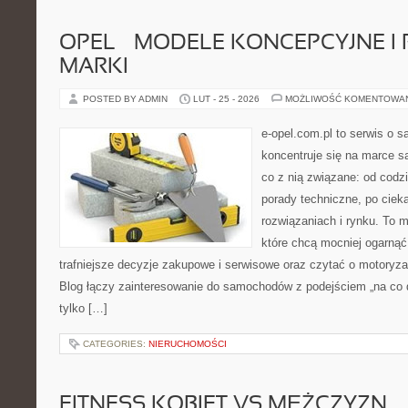
OPEL – MODELE KONCEPCYJNE I
MARKI
POSTED BY ADMIN
LUT - 25 - 2026
MOŻLIWOŚĆ KOMENTOWA
e-opel.com.pl to serwis o 
koncentruje się na marce 
co z nią związane: od codzi
porady techniczne, po ciek
rozwiązaniach i rynku. To m
które chcą mocniej ogarną
trafniejsze decyzje zakupowe i serwisowe oraz czytać o motoryza
Blog łączy zainteresowanie do samochodów z podejściem „na co dz
tylko […]
CATEGORIES:
NIERUCHOMOŚCI
FITNESS KOBIET VS MĘŻCZYZN