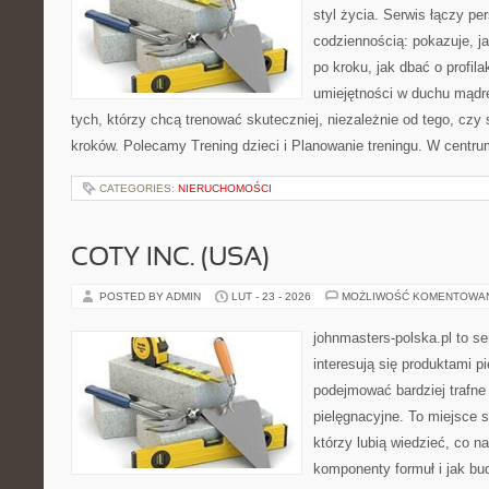
styl życia. Serwis łączy p
codziennością: pokazuje, 
po kroku, jak dbać o profila
umiejętności w duchu mądre
tych, którzy chcą trenować skuteczniej, niezależnie od tego, czy
kroków. Polecamy Trening dzieci i Planowanie treningu. W centru
CATEGORIES:
NIERUCHOMOŚCI
COTY INC. (USA)
POSTED BY ADMIN
LUT - 23 - 2026
MOŻLIWOŚĆ KOMENTOWA
johnmasters-polska.pl to se
interesują się produktami p
podejmować bardziej trafn
pielęgnacyjne. To miejsce 
którzy lubią wiedzieć, co na
komponenty formuł i jak bu