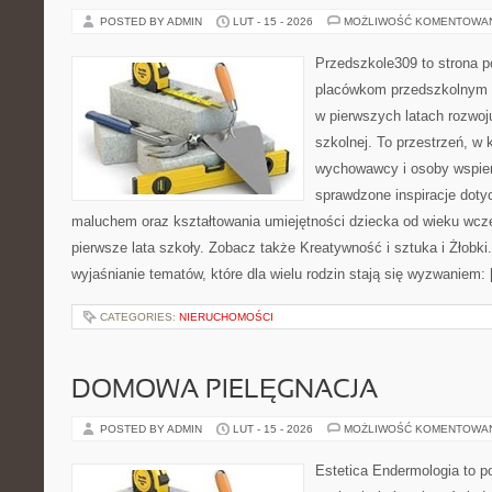
POSTED BY ADMIN
LUT - 15 - 2026
MOŻLIWOŚĆ KOMENTOWA
Przedszkole309 to strona p
placówkom przedszkolnym o
w pierwszych latach rozwoj
szkolnej. To przestrzeń, w 
wychowawcy i osoby wspier
sprawdzone inspiracje doty
maluchem oraz kształtowania umiejętności dziecka od wieku wcz
pierwsze lata szkoły. Zobacz także Kreatywność i sztuka i Żłobki.
wyjaśnianie tematów, które dla wielu rodzin stają się wyzwaniem:
CATEGORIES:
NIERUCHOMOŚCI
DOMOWA PIELĘGNACJA
POSTED BY ADMIN
LUT - 15 - 2026
MOŻLIWOŚĆ KOMENTOWA
Estetica Endermologia to p