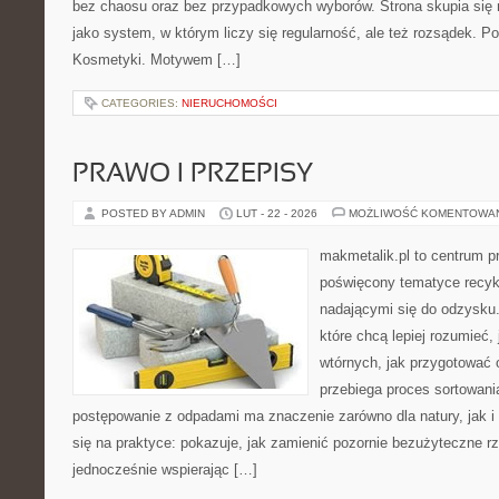
bez chaosu oraz bez przypadkowych wyborów. Strona skupia się n
jako system, w którym liczy się regularność, ale też rozsądek. P
Kosmetyki. Motywem […]
CATEGORIES:
NIERUCHOMOŚCI
PRAWO I PRZEPISY
POSTED BY ADMIN
LUT - 22 - 2026
MOŻLIWOŚĆ KOMENTOWA
makmetalik.pl to centrum 
poświęcony tematyce recyk
nadającymi się do odzysku. 
które chcą lepiej rozumieć,
wtórnych, jak przygotować 
przebiega proces sortowani
postępowanie z odpadami ma znaczenie zarówno dla natury, jak i d
się na praktyce: pokazuje, jak zamienić pozornie bezużyteczne r
jednocześnie wspierając […]