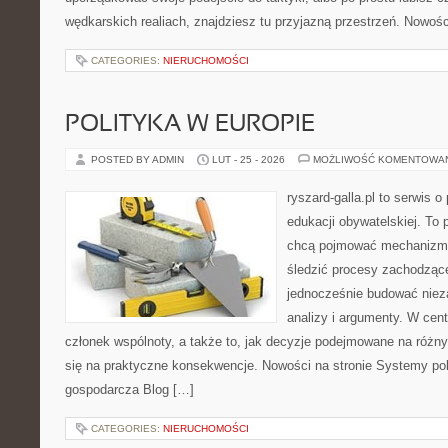
wędkarskich realiach, znajdziesz tu przyjazną przestrzeń. Nowości
CATEGORIES:
NIERUCHOMOŚCI
POLITYKA W EUROPIE
POSTED BY ADMIN
LUT - 25 - 2026
MOŻLIWOŚĆ KOMENTOWA
ryszard-galla.pl to serwis o 
edukacji obywatelskiej. To 
chcą pojmować mechanizmy
śledzić procesy zachodząc
jednocześnie budować nieza
analizy i argumenty. W cen
członek wspólnoty, a także to, jak decyzje podejmowane na różn
się na praktyczne konsekwencje. Nowości na stronie Systemy poli
gospodarcza Blog […]
CATEGORIES:
NIERUCHOMOŚCI