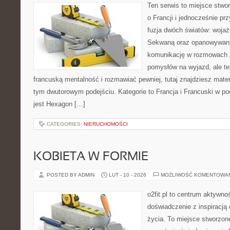
Ten serwis to miejsce stwo
o Francji i jednocześnie pr
fuzja dwóch światów: wojaż
Sekwaną oraz opanowywania
komunikację w rozmowach z
pomysłów na wyjazd, ale t
francuską mentalność i rozmawiać pewniej, tutaj znajdziesz mate
tym dwutorowym podejściu. Kategorie to Francja i Francuski w po
jest Hexagon […]
CATEGORIES:
NIERUCHOMOŚCI
KOBIETA W FORMIE
POSTED BY ADMIN
LUT - 10 - 2026
MOŻLIWOŚĆ KOMENTOWA
o2fit.pl to centrum aktywnoś
doświadczenie z inspiracją 
życia. To miejsce stworzon