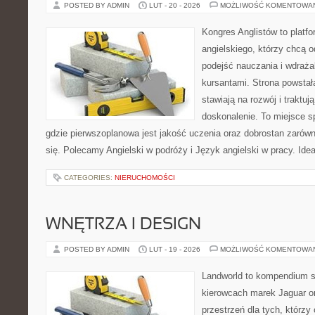
POSTED BY ADMIN
LUT - 20 - 2026
MOŻLIWOŚĆ KOMENTOWA
Kongres Anglistów to platf
angielskiego, którzy chcą
podejść nauczania i wdraż
kursantami. Strona powstał
stawiają na rozwój i traktuj
doskonalenie. To miejsce spo
gdzie pierwszoplanowa jest jakość uczenia oraz dobrostan zarów
się. Polecamy Angielski w podróży i Język angielski w pracy. Idea
CATEGORIES:
NIERUCHOMOŚCI
WNĘTRZA I DESIGN
POSTED BY ADMIN
LUT - 19 - 2026
MOŻLIWOŚĆ KOMENTOWA
Landworld to kompendium s
kierowcach marek Jaguar o
przestrzeń dla tych, którzy