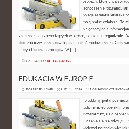
osobach, które chcą świado
jednocześnie rozumieć, jak
polega estetyka lekarska or
mają realne działanie. To 
pielęgnacyjną z informacja
zależnościach zachodzących w skórze, tkankach i organizmie. Dz
dobierać rozwiązania pewniej oraz unikać modowe hasła. Ciekawe 
skóry i Recenzje zabiegów. W […]
CATEGORIES:
NIERUCHOMOŚCI
EDUKACJA W EUROPIE
POSTED BY ADMIN
LUT - 14 - 2026
MOŻLIWOŚĆ KOMENTOWA
To oddolny portal poświęcon
rodzimym, europejskim or
Powstał z myślą o osobach,
i uczenie się nie tylko „tu i
większej perspektywie: jak 