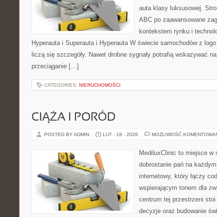
auta klasy luksusowej. Stro
ABC po zaawansowane zagad
kontekstem rynku i technol
Hyperauta i Superauta i Hyperauta W świecie samochodów z logo
liczą się szczegóły. Nawet drobne sygnały potrafią wskazywać n
przeciąganie […]
CATEGORIES:
NIERUCHOMOŚCI
CIĄŻA I PORÓD
POSTED BY ADMIN
LUT - 18 - 2026
MOŻLIWOŚĆ KOMENTOWA
MediluxClinic to miejsce w 
dobrostanie pań na każdym e
internetowy, który łączy c
wspierającym tonem dla z
centrum tej przestrzeni sto
decyzje oraz budowanie św