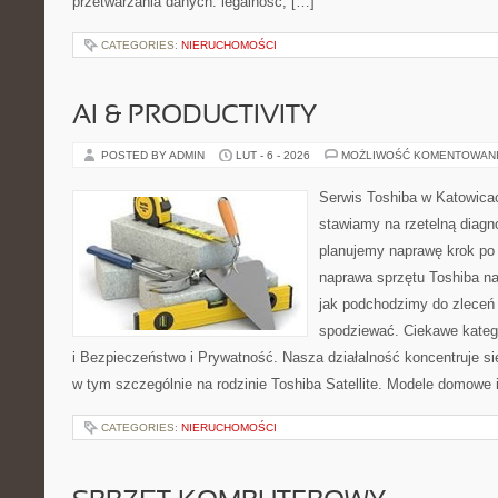
przetwarzania danych: legalność, […]
CATEGORIES:
NIERUCHOMOŚCI
AI & PRODUCTIVITY
POSTED BY ADMIN
LUT - 6 - 2026
MOŻLIWOŚĆ KOMENTOWAN
Serwis Toshiba w Katowicac
stawiamy na rzetelną diagn
planujemy naprawę krok po k
naprawa sprzętu Toshiba na
jak podchodzimy do zleceń
spodziewać. Ciekawe katego
i Bezpieczeństwo i Prywatność. Nasza działalność koncentruje si
w tym szczególnie na rodzinie Toshiba Satellite. Modele domowe i
CATEGORIES:
NIERUCHOMOŚCI