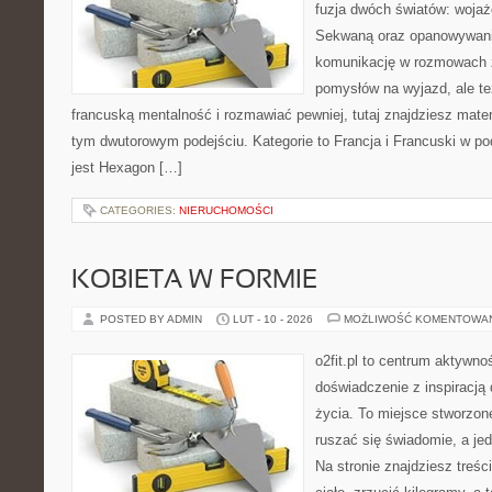
fuzja dwóch światów: wojaż
Sekwaną oraz opanowywania
komunikację w rozmowach z
pomysłów na wyjazd, ale t
francuską mentalność i rozmawiać pewniej, tutaj znajdziesz mate
tym dwutorowym podejściu. Kategorie to Francja i Francuski w po
jest Hexagon […]
CATEGORIES:
NIERUCHOMOŚCI
KOBIETA W FORMIE
POSTED BY ADMIN
LUT - 10 - 2026
MOŻLIWOŚĆ KOMENTOWA
o2fit.pl to centrum aktywnoś
doświadczenie z inspiracją 
życia. To miejsce stworzon
ruszać się świadomie, a jed
Na stronie znajdziesz treś