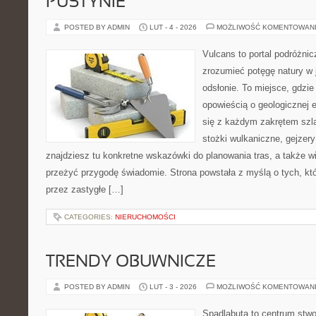
PUSTYNIE
POSTED BY ADMIN
LUT - 4 - 2026
MOŻLIWOŚĆ KOMENTOWAN
Vulcans to portal podróżnic
zrozumieć potęgę natury w j
odsłonie. To miejsce, gdzie
opowieścią o geologicznej e
się z każdym zakrętem szla
stożki wulkaniczne, gejzery
znajdziesz tu konkretne wskazówki do planowania tras, a także w
przeżyć przygodę świadomie. Strona powstała z myślą o tych, kt
przez zastygłe […]
CATEGORIES:
NIERUCHOMOŚCI
TRENDY OBUWNICZE
POSTED BY ADMIN
LUT - 3 - 2026
MOŻLIWOŚĆ KOMENTOWAN
Spadlabuta to centrum stwo