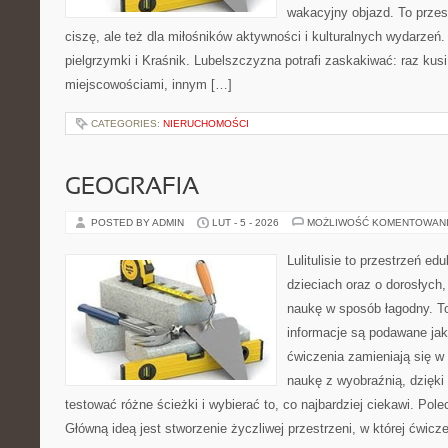
wakacyjny objazd. To przest
ciszę, ale też dla miłośników aktywności i kulturalnych wydarzeń. 
pielgrzymki i Kraśnik. Lubelszczyzna potrafi zaskakiwać: raz kusi
miejscowościami, innym […]
CATEGORIES:
NIERUCHOMOŚCI
GEOGRAFIA
POSTED BY ADMIN
LUT - 5 - 2026
MOŻLIWOŚĆ KOMENTOWAN
Lulitulisie to przestrzeń e
dzieciach oraz o dorosłych
naukę w sposób łagodny. T
informacje są podawane jak
ćwiczenia zamieniają się w 
naukę z wyobraźnią, dzięk
testować różne ścieżki i wybierać to, co najbardziej ciekawi. Pol
Główną ideą jest stworzenie życzliwej przestrzeni, w której ćwic