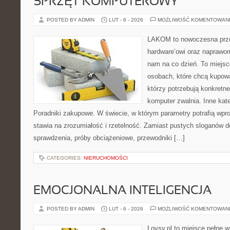
SPRZĘT KOMPUTEROWY
POSTED BY ADMIN
LUT - 6 - 2026
MOŻLIWOŚĆ KOMENTOWAN
LAKOM to nowoczesna prze
hardware’owi oraz naprawom
nam na co dzień. To miejsc
osobach, które chcą kupowa
którzy potrzebują konkretn
komputer zwalnia. Inne kate
Poradniki zakupowe. W świecie, w którym parametry potrafią wp
stawia na zrozumiałość i rzetelność. Zamiast pustych sloganów d
sprawdzenia, próby obciążeniowe, przewodniki […]
CATEGORIES:
NIERUCHOMOŚCI
EMOCJONALNA INTELIGENCJA
POSTED BY ADMIN
LUT - 6 - 2026
MOŻLIWOŚĆ KOMENTOWAN
Lovsy.pl to miejsce pełne 