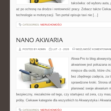
taksówka: od wyboru auta, 
aż po ochronę na drodze i rentowność pracy. Zobacz także Cieka
technologie w motoryzacji. Ten portal opisuje taxi nie […]
CATEGORIES:
NIERUCHOMOŚCI
NANO AKWARIA
POSTED BY ADMIN
LUT - 2 - 2026
MOŻLIWOŚĆ KOMENTOWAN
Akwa-Pro to blog akwaryst
akwariowe jest pokazana od
miejsce dla osób, które ch
bez zbędnego zadęcia, za t
sprawdzone kroki. Strona s
planować swoje akwarium 
bezpieczny, niezależnie od tego, czy startujesz od zera, czy mas
próby. Ciekawe kategorie dla wszystkich to Akwarystyka i Akwari
CATEGORIES:
NIERUCHOMOŚCI