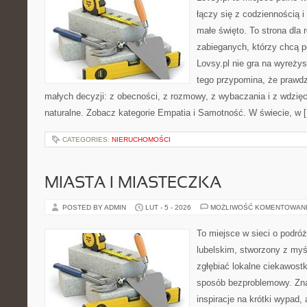
łączy się z codziennością i
małe święto. To strona dla 
zabieganych, którzy chcą p
Lovsy.pl nie gra na wyreży
tego przypomina, że prawdz
małych decyzji: z obecności, z rozmowy, z wybaczania i z wdzię
naturalne. Zobacz kategorie Empatia i Samotność. W świecie, w 
CATEGORIES:
NIERUCHOMOŚCI
MIASTA I MIASTECZKA
POSTED BY ADMIN
LUT - 5 - 2026
MOŻLIWOŚĆ KOMENTOWAN
To miejsce w sieci o podró
lubelskim, stworzony z myśl
zgłębiać lokalne ciekawost
sposób bezproblemowy. Znaj
inspiracje na krótki wypad,