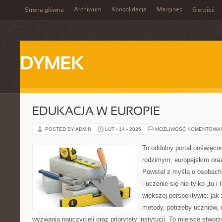
Archiwum
Konsolidacja
Margines
Strona główna
Sierpień
DYMEK
EDUKACJA W EUROPIE
POSTED BY ADMIN
LUT - 14 - 2026
MOŻLIWOŚĆ KOMENTOWA
To oddolny portal poświęcon
rodzimym, europejskim or
Powstał z myślą o osobach,
i uczenie się nie tylko „tu i
większej perspektywie: jak 
metody, potrzeby uczniów, 
wyzwania nauczycieli oraz priorytety instytucji. To miejsce stworz