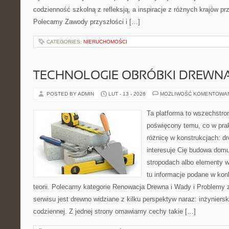
codzienność szkolną z refleksją, a inspiracje z różnych krajów pr
Polecamy Zawody przyszłości i […]
CATEGORIES:
NIERUCHOMOŚCI
TECHNOLOGIE OBRÓBKI DREWN
POSTED BY ADMIN
LUT - 13 - 2026
MOŻLIWOŚĆ KOMENTOWA
Ta platforma to wszechstro
poświęcony temu, co w prak
różnicę w konstrukcjach: d
interesuje Cię budowa domu
stropodach albo elementy 
tu informacje podane w kon
teorii. Polecamy kategorie Renowacja Drewna i Wady i Problem
serwisu jest drewno widziane z kilku perspektyw naraz: inżynierski
codziennej. Z jednej strony omawiamy cechy takie […]