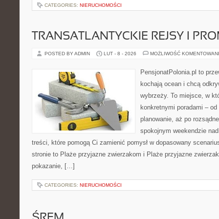
CATEGORIES:
NIERUCHOMOŚCI
TRANSATLANTYCKIE REJSY I PR
POSTED BY ADMIN
LUT - 8 - 2026
MOŻLIWOŚĆ KOMENTOWAN
PensjonatPolonia.pl to prze
kochają ocean i chcą odkry
wybrzeży. To miejsce, w któ
konkretnymi poradami – od 
planowanie, aż po rozsądne
spokojnym weekendzie nad 
treści, które pomogą Ci zamienić pomysł w dopasowany scenariu
stronie to Plaże przyjazne zwierzakom i Plaże przyjazne zwierzak
pokazanie, […]
CATEGORIES:
NIERUCHOMOŚCI
ŚREM