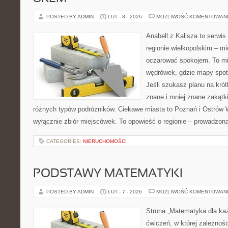
POSTED BY ADMIN
LUT - 8 - 2026
MOŻLIWOŚĆ KOMENTOWAN
Anabell z Kalisza to serwi
regionie wielkopolskim – mie
oczarować spokojem. To mi
wędrówek, gdzie mapy spot
Jeśli szukasz planu na kró
znane i mniej znane zakątki
różnych typów podróżników. Ciekawe miasta to Poznań i Ostrów Wi
wyłącznie zbiór miejscówek. To opowieść o regionie – prowadzon
CATEGORIES:
NIERUCHOMOŚCI
PODSTAWY MATEMATYKI
POSTED BY ADMIN
LUT - 7 - 2026
MOŻLIWOŚĆ KOMENTOWAN
Strona „Matematyka dla każ
ćwiczeń, w której zależnośc