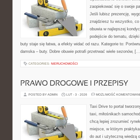
zaopiekować się o swoje p
Jeśli lubisz prezencję, wygo
znajdziesz tu wszystko, co 
obuwia w najlepszej kondyc
podejście do tematu, dzięk
buty staje się łatwa, a efekty widać od razu. Kategorie to: Porówn
damska – buty. Dobre obuwie potrafi przetrwać wiele sezonów, […
CATEGORIES:
NIERUCHOMOŚCI
PRAWO DROGOWE I PRZEPISY
POSTED BY ADMIN
LUT - 3 - 2026
MOŻLIWOŚĆ KOMENTOWAN
Taxi Drive to portal tworz
taxi, miłośnikach samochod
chcą lepiej zrozumieć ryne
miejsce, w którym praktyka
do aut i użyteczną wiedzą 