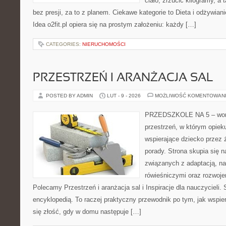
ciało, zrzucić kilogramy, a
bez presji, za to z planem. Ciekawe kategorie to Dieta i odżywian
Idea o2fit.pl opiera się na prostym założeniu: każdy […]
CATEGORIES:
NIERUCHOMOŚCI
PRZESTRZEŃ I ARANŻACJA SAL
POSTED BY ADMIN
LUT - 9 - 2026
MOŻLIWOŚĆ KOMENTOWAN
PRZEDSZKOLE NA 5 – worta
przestrzeń, w którym opiek
wspierające dziecko przez 
porady. Strona skupia się n
związanych z adaptacją, na
rówieśniczymi oraz rozwoj
Polecamy Przestrzeń i aranżacja sal i Inspiracje dla nauczycieli. 
encyklopedią. To raczej praktyczny przewodnik po tym, jak wspie
się złość, gdy w domu następuje […]