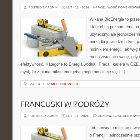
POSTED BY ADMIN
LUT - 12 - 2026
MOŻLIWOŚĆ KOMENTOWA
Wikana BioEnergia to przes
które chcą poznać temat en
użyteczny, ale jednocześni
porządkuje wiedzę o tym, j
nośnikiem energii, jak wygl
na co zwracać uwagę, gdy 
efektywność. Kategorie to Energia wodna i Praca i kariera w OZE. 
myśl, że zmiana miksu energetycznego nie dzieje się […]
CATEGORIES:
NIERUCHOMOŚCI
FRANCUSKI W PODRÓŻY
POSTED BY ADMIN
LUT - 11 - 2026
MOŻLIWOŚĆ KOMENTOWA
Ten serwis to miejsce stwo
o Francji i jednocześnie pr