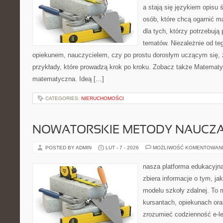
a stają się językiem opisu 
osób, które chcą ogarnić m
dla tych, którzy potrzebują
tematów. Niezależnie od te
opiekunem, nauczycielem, czy po prostu dorosłym uczącym się, z
przykłady, które prowadzą krok po kroku. Zobacz także Matematy
matematyczna. Ideą […]
CATEGORIES:
NIERUCHOMOŚCI
NOWATORSKIE METODY NAUCZA
POSTED BY ADMIN
LUT - 7 - 2026
MOŻLIWOŚĆ KOMENTOWAN
nasza platforma edukacyjna 
zbiera informacje o tym, j
modelu szkoły zdalnej. To 
kursantach, opiekunach or
zrozumieć codzienność e-lea