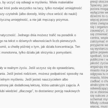
presji otoc
o, by uczyć się odwagi w myśleniu. Wiele materiałów
Spacery, jaz
aż ktoś poda wszystko na tacy, tylko rozwijać umiejętność
jeziora mogą
wyłącznie w
zy czytelnik (albo dorosły, który chce wrócić do nauki)
dziećmi to 
ktyczną umiejętność, a nie jak męczący przymus.
więcej przes
stres związ
się i organi
zauważyć, że
się zmieniać
ematyczność. Jednego dnia możesz trafić na poradnik o
centra, wspie
go na tekst o dziwnych własnościach liczb pierwszych.
zatrzymać mi
przyjazne wa
mii, a chwilę później o tym, jak działa koncentracja. Ten
są wystarcza
gdzie pojawi
st monotonna, tylko działa jak skrzynia z pomysłami.
spotkań, ści
publiczne i 
jakość życia
angażują się
ły w realnym życiu. Jeśli uczysz się do sprawdzianu,
miasto ma po
nia. Jeśli jesteś rodzicem, możesz podpatrzeć sposoby na
odgrywa tu 
miasta, które
ielnym myśleniu. Jeśli jesteś nauczycielem albo
zadbać o cha
atrakcyjne n
ronę jak dodatkową lekturę, która uatrakcyjni zajęcia. A
odwiedzając
a lubi wiedzieć „dlaczego”, to dostaniesz porcję naukowych
że w zbioro
się sukces 
schemat myśl
Młody człowi
więcej, musi