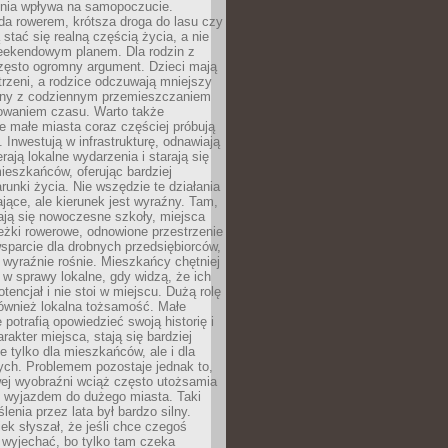
zenia wpływa na samopoczucie.
da rowerem, krótsza droga do lasu czy
 stać się realną częścią życia, a nie
eekendowym planem. Dla rodzin z
często ogromny argument. Dzieci mają
trzeni, a rodzice odczuwają mniejszy
any z codziennym przemieszczaniem
zowaniem czasu. Warto także
 małe miasta coraz częściej próbują
. Inwestują w infrastrukturę, odnawiają
rają lokalne wydarzenia i starają się
eszkańców, oferując bardziej
runki życia. Nie wszędzie te działania
jące, ale kierunek jest wyraźny. Tam,
ają się nowoczesne szkoły, miejsca
eżki rowerowe, odnowione przestrzenie
wsparcie dla drobnych przedsiębiorców,
 wyraźnie rośnie. Mieszkańcy chętniej
 w sprawy lokalne, gdy widzą, że ich
tencjał i nie stoi w miejscu. Dużą rolę
również lokalna tożsamość. Małe
 potrafią opowiedzieć swoją historię i
rakter miejsca, stają się bardziej
ie tylko dla mieszkańców, ale i dla
ych. Problemem pozostaje jednak to,
wej wyobraźni wciąż często utożsamia
z wyjazdem do dużego miasta. Taki
enia przez lata był bardzo silny.
ek słyszał, że jeśli chce czegoś
 wyjechać, bo tylko tam czeka