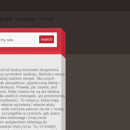
SCRIBE
FACEBOOK
TWITTER
od lat budzą mieszane skojarzenia.
są symbolem spokoju, bliskości natury
rdziej ludzkim tempie. Dla innych
ak perspektyw, ograniczoną ofertę i
knięcia. Prawda, jak zwykle, jest
żona. Małe miasta nie są ani idealną
la wielkich metropolii, ani przestrzenią
ożliwości. To miejsca, które mają
 własne wyzwania i własne atuty.
 osób zaczyna patrzeć na nie z nowej
, szczególnie w czasach, gdy praca
zeba równowagi i zmęczenie
kim pośpiechem skłaniają do
owania stylu życia. To, co kiedyś