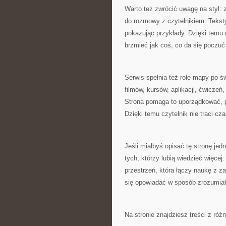
Warto też zwrócić uwagę na styl: 
do rozmowy z czytelnikiem. Tekst
pokazując przykłady. Dzięki temu
brzmieć jak coś, co da się poczuć 
Serwis spełnia też rolę mapy po świ
filmów, kursów, aplikacji, ćwiczeń
Strona pomaga to uporządkować, p
Dzięki temu czytelnik nie traci cz
Jeśli miałbyś opisać tę stronę je
tych, którzy lubią wiedzieć więcej.
przestrzeń, która łączy naukę z z
się opowiadać w sposób zrozumiał
Na stronie znajdziesz treści z róż