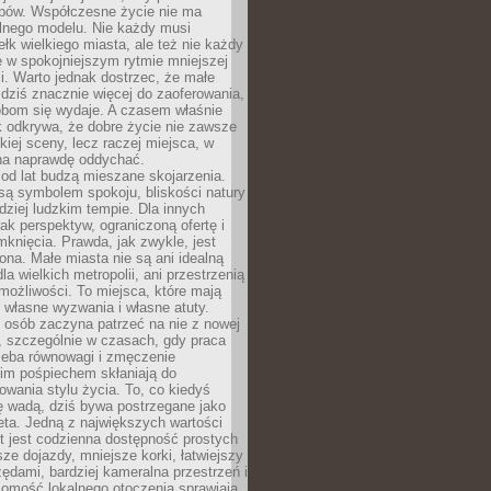
ypów. Współczesne życie nie ma
alnego modelu. Nie każdy musi
ełk wielkiego miasta, ale też nie każdy
ę w spokojniejszym rytmie mniejszej
. Warto jednak dostrzec, że małe
dziś znacznie więcej do zaoferowania,
obom się wydaje. A czasem właśnie
k odkrywa, że dobre życie nie zawsze
iej sceny, lecz raczej miejsca, w
a naprawdę oddychać.
od lat budzą mieszane skojarzenia.
są symbolem spokoju, bliskości natury
rdziej ludzkim tempie. Dla innych
ak perspektyw, ograniczoną ofertę i
knięcia. Prawda, jak zwykle, jest
żona. Małe miasta nie są ani idealną
la wielkich metropolii, ani przestrzenią
ożliwości. To miejsca, które mają
 własne wyzwania i własne atuty.
 osób zaczyna patrzeć na nie z nowej
, szczególnie w czasach, gdy praca
zeba równowagi i zmęczenie
kim pośpiechem skłaniają do
owania stylu życia. To, co kiedyś
ę wadą, dziś bywa postrzegane jako
ta. Jedną z największych wartości
t jest codzienna dostępność prostych
sze dojazdy, mniejsze korki, łatwiejszy
zędami, bardziej kameralna przestrzeń i
omość lokalnego otoczenia sprawiają,