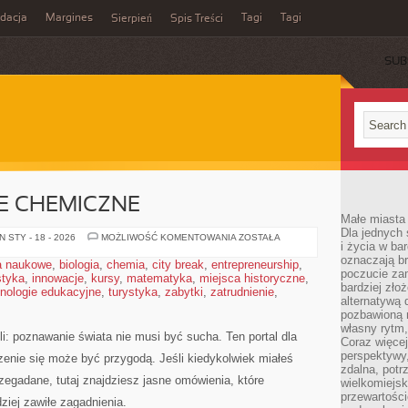
idacja
Margines
Tagi
Tagi
Sierpień
Spis Treści
SUB
JE CHEMICZNE
Małe miasta 
Dla jednych 
CHEMIA
 STY - 18 - 2026
MOŻLIWOŚĆ KOMENTOWANIA
ZOSTAŁA
i życia w ba
I
REAKCJE
oznaczają br
a naukowe
,
biologia
,
chemia
,
city break
,
entrepreneurship
,
CHEMICZNE
poczucie zam
styka
,
innowacje
,
kursy
,
matematyka
,
miejsca historyczne
,
bardziej zło
nologie edukacyjne
,
turystyka
,
zabytki
,
zatrudnienie
,
alternatywą d
pozbawioną m
własny rytm,
li: poznawanie świata nie musi być sucha. Ten portal dla
Coraz więcej
perspektywy
enie się może być przygodą. Jeśli kiedykolwiek miałeś
zdalna, potr
zegadane, tutaj znajdziesz jasne omówienia, które
wielkomiejs
przewartości
iej zawiłe zagadnienia.