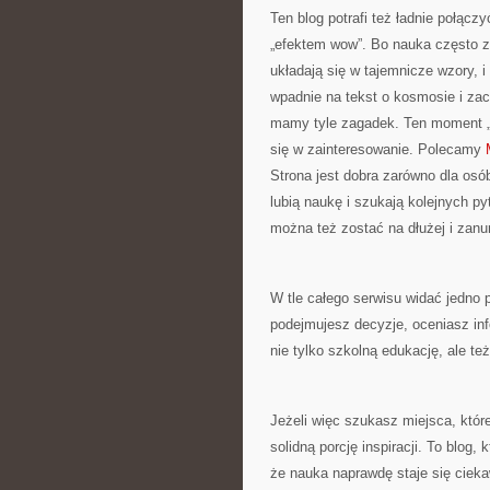
Ten blog potrafi też ładnie połą
„efektem wow”. Bo nauka często za
układają się w tajemnicze wzory, i
wpadnie na tekst o kosmosie i zac
mamy tyle zagadek. Ten moment „kl
się w zainteresowanie. Polecamy
Strona jest dobra zarówno dla osób,
lubią naukę i szukają kolejnych py
można też zostać na dłużej i zan
W tle całego serwisu widać jedno p
podejmujesz decyzje, oceniasz inf
nie tylko szkolną edukację, ale też
Jeżeli więc szukasz miejsca, które
solidną porcję inspiracji. To blog,
że nauka naprawdę staje się ciek