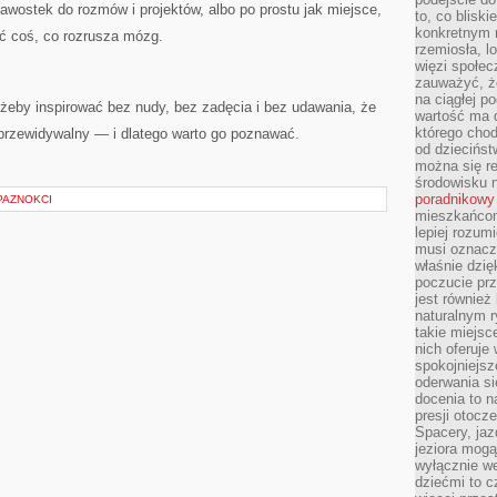
kawostek do rozmów i projektów, albo po prostu jak miejsce,
to, co blisk
konkretnym m
źć coś, co rozrusza mózg.
rzemiosła, l
więzi społec
zauważyć, że
na ciągłej 
e: żeby inspirować bez nudy, bez zadęcia i bez udawania, że
wartość ma d
którego chod
ieprzewidywalny — i dlatego warto go poznawać.
od dziecińst
można się r
środowisku 
poradnikowy
PAZNOKCI
mieszkańcom 
lepiej rozum
musi oznacz
właśnie dzięk
poczucie prz
jest również 
naturalnym 
takie miejsc
nich oferuje
spokojniejsz
oderwania si
docenia to n
presji otoc
Spacery, jaz
jeziora mogą
wyłącznie w
dziećmi to 