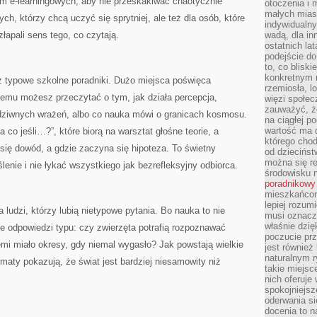
rm e-learningowych, aby nie przeskakiwać chaotycznie
otoczenia i 
małych mias
ch, którzy chcą uczyć się sprytniej, ale też dla osób, które
indywidualny
złapali sens tego, co czytają.
wadą, dla i
ostatnich la
podejście do
to, co blisk
konkretnym m
iż typowe szkolne poradniki. Dużo miejsca poświęca
rzemiosła, l
mu możesz przeczytać o tym, jak działa percepcja,
więzi społec
zauważyć, że
iwnych wrażeń, albo co nauka mówi o granicach kosmosu.
na ciągłej 
wartość ma d
„a co jeśli…?”, które biorą na warsztat głośne teorie, a
którego chod
się dowód, a gdzie zaczyna się hipoteza. To świetny
od dziecińst
można się r
enie i nie łykać wszystkiego jak bezrefleksyjny odbiorca.
środowisku 
poradnikowy
mieszkańcom 
lepiej rozum
a ludzi, którzy lubią nietypowe pytania. Bo nauka to nie
musi oznacz
właśnie dzięk
ie odpowiedzi typu: czy zwierzęta potrafią rozpoznawać
poczucie prz
iemi miało okresy, gdy niemal wygasło? Jak powstają wielkie
jest również 
naturalnym 
aty pokazują, że świat jest bardziej niesamowity niż
takie miejsc
nich oferuje
spokojniejsz
oderwania si
docenia to n