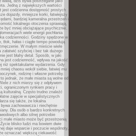
ę wadą, dziś bywa postrzegane jako
ta. Jedną z największych wartości
t jest codzienna dostępność prostych
sze dojazdy, mniejsze korki, łatwiejszy
zędami, bardziej kameralna przestrzeń i
omość lokalnego otoczenia sprawiają,
e być mniej obciążające psychicznie.
omeracjach wiele energii pochłania
yka codzienności. Godziny spędzone w
 tłok, hałas i ciągłe tempo powodują
 zmęczenie. W małym mieście wiele
załatwić szybciej i bez tak dużego
nie jest błahy detal. Sposób, w jaki
na jest codzienność, wpływa na jakość
ej niż spektakularne wydarzenia. Gdy
mniej chaosu wokół siebie, łatwiej mu
oczynek, rodzinę i własne potrzeby.
to jednak, że małe miasta są wolne od
iele z nich mierzy się z odpływem
i, ograniczonym rynkiem pracy i
tą kulturalną. Często trudno znaleźć
łatne zajęcie w specjalistycznych
arza się także, że lokalna
 bywa zachowawcza i niechętnie
iany. Dla osób o bardzo konkretnych
wodowych albo silnej potrzebie
i małe miasto może być przestrzenią
 Życie blisko ludzi ma bowiem dwie
dnej daje wsparcie i poczucie wspólnoty,
oże oznaczać większą ciekawość