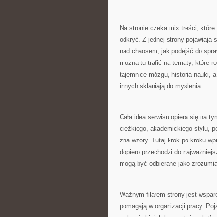
Na stronie czeka mix treści, któr
odkryć. Z jednej strony pojawiają 
nad chaosem, jak podejść do spraw
można tu trafić na tematy, które 
tajemnice mózgu, historia nauki, a
innych skłaniają do myślenia.
Cała idea serwisu opiera się na t
ciężkiego, akademickiego stylu, po
zna wzory. Tutaj krok po kroku wp
dopiero przechodzi do najważniej
mogą być odbierane jako zrozumiał
Ważnym filarem strony jest wsparci
pomagają w organizacji pracy. Pojaw