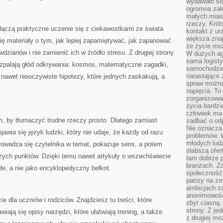
wydawało si
ogromna zale
małych mias
rzeczy. Krót
e łączą praktyczne uczenie się z ciekawostkami ze świata
kontakt z ur
większa znaj
się materiały o tym, jak lepiej zapamiętywać, jak zapanować
że życie moż
dzianów i nie zamienić ich w źródło stresu. Z drugiej strony
W dużych agl
sama logist
rozpalają głód odkrywania: kosmos, matematyczne zagadki,
samochodzie,
narastające
 nawet nieoczywiste hipotezy, które jednych zaskakują, a
spraw można 
napięcia. To 
zorganizowa
życia bardzi
człowiek ma 
ym, by tłumaczyć trudne rzeczy prosto. Dlatego zamiast
zadbać o odp
Nie oznacza 
jawia się język ludzki, który nie udaje, że każdy od razu
problemów. W
młodych ludz
rowadza się czytelnika w temat, pokazuje sens, a potem
słabszą ofer
szych punktów. Dzięki temu nawet artykuły o wszechświecie
tam dobrze p
branżach. Zd
e, a nie jako encyklopedyczny bełkot.
społeczność
patrzy na zm
ambicjach za
anonimowośc
e dla uczniów i rodziców. Znajdziesz tu treści, które
zbyt ciasną.
strony. Z je
iają się opisy narzędzi, które ułatwiają trening, a także
z drugiej m