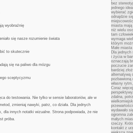
bez stereot
jednego ide
wybierać zgi
j
odnajdzie si
miejscowości
ają wyobraźnię
miasta mają 
niż wielu os
tam człowie
ieniało się nasze rozumienie świata
wymaga wielk
którym możn
Małe miasta 
bić to skutecznie
Dla jednych 
i życia w ba
oznaczają br
nadają się na paliwo dla mózgu
poczucie zam
bardziej zło
alternatywą d
owego sceptycyzmu
pozbawioną m
własny rytm,
Coraz więcej
perspektywy
zdalna, potr
ca do testowania. Nie tylko w sensie laboratoriów, ale w
wielkomiejs
metod, zmieniaj nawyki, patrz, co działa. Dla jednych
przewartości
wydawało si
 dla innych notatki wizualne. Strona podpowiada, że nie
ogromna zale
st próba.
małych mias
rzeczy. Krót
kontakt z ur
większa znaj