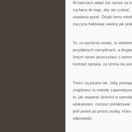
W treściach widać też nacisk na t
zachęca do tego, aby nie czekać, 
stawiania pytań. Dzięki temu młods
zaczyna traktować wiedzę jak pra
To, co wyróżnia serwis, to wielot
przydatnych narzędziach, a drugie
Innym razem przeczytasz o astrono
kontrast sprawia, że strona nie je
Treści są pisane tak, żeby pomaga
znajdziesz tu metody zapamiętywa
to, jak wspierać dziecko w samodz
edukatorem, możesz potraktować st
jeśli jesteś po prostu osobą, któr
odpowiedzi.