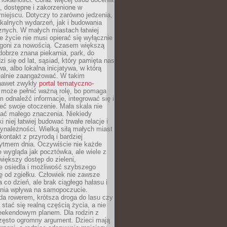
ie, dostępne i zakorzenione w
iejscu. Dotyczy to zarówno jedzenia,
okalnych wydarzeń, jak i budowania
znych. W małych miastach łatwiej
 życie nie musi opierać się wyłącznie
pogoni za nowością. Czasem większą
obrze znana piekarnia, park, do
zi się od lat, sąsiad, który pamięta nas
wa, albo lokalna inicjatywa, w którą
ealnie zaangażować. W takim
nawet zwykły
portal tematyczno-
może pełnić ważną rolę, bo pomaga
odnaleźć informacje, integrować się i
ieć swoje otoczenie. Mała skala nie
ać małego znaczenia. Niekiedy
i niej łatwiej budować trwałe relacje i
ynależności. Wielką siłą małych miast
kontakt z przyrodą i bardziej
rytmem dnia. Oczywiście nie każde
e wygląda jak pocztówka, ale wiele z
 większy dostęp do zieleni,
e osiedla i możliwość szybszego
ę od zgiełku. Człowiek nie zawsze
a co dzień, ale brak ciągłego hałasu i
zenia wpływa na samopoczucie.
da rowerem, krótsza droga do lasu czy
 stać się realną częścią życia, a nie
eekendowym planem. Dla rodzin z
często ogromny argument. Dzieci mają