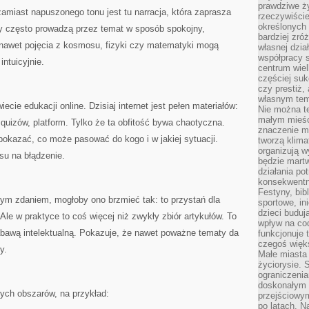
prawdziwe ż
zamiast napuszonego tonu jest tu narracja, która zaprasza
rzeczywiście
określonych
y często prowadzą przez temat w sposób spokojny,
bardziej zró
 nawet pojęcia z kosmosu, fizyki czy matematyki mogą
własnej dzia
współpracy s
intuicyjnie.
centrum wielk
częściej suk
czy prestiż,
własnym tem
ecie edukacji online. Dzisiaj internet jest pełen materiałów:
Nie można te
małym mieści
, quizów, platform. Tylko że ta obfitość bywa chaotyczna.
znaczenie m
okazać, co może pasować do kogo i w jakiej sytuacji.
tworzą klima
organizują w
asu na błądzenie.
będzie martw
działania pot
konsekwentne
Festyny, bibl
dnym zdaniem, mogłoby ono brzmieć tak: to przystań dla
sportowe, in
dzieci buduj
 Ale w praktyce to coś więcej niż zwykły zbiór artykułów. To
wpływ na co
abawą intelektualną. Pokazuje, że nawet poważne tematy da
funkcjonuje 
czegoś więks
y.
Małe miasta 
życiorysie. 
ograniczenia
doskonałym 
nych obszarów, na przykład:
przejściowym
po latach. N