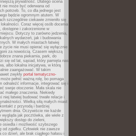
mniejszą prywatność. Dlatego ocena
t nie może być oderwana od
ch potrzeb. To, co dla jednego jest
nnego będzie ogromnym atutem. W
tach szczególnie ciekawie zmieniło się
 lokalności. Coraz więcej osób docenia
ie, dostępne i zakorzenione w
iejscu. Dotyczy to zarówno jedzenia,
okalnych wydarzeń, jak i budowania
znych. W małych miastach łatwiej
 życie nie musi opierać się wyłącznie
pogoni za nowością. Czasem większą
obrze znana piekarnia, park, do
zi się od lat, sąsiad, który pamięta nas
wa, albo lokalna inicjatywa, w którą
ealnie zaangażować. W takim
nawet zwykły
portal tematyczno-
może pełnić ważną rolę, bo pomaga
odnaleźć informacje, integrować się i
ieć swoje otoczenie. Mała skala nie
ać małego znaczenia. Niekiedy
i niej łatwiej budować trwałe relacje i
ynależności. Wielką siłą małych miast
kontakt z przyrodą i bardziej
rytmem dnia. Oczywiście nie każde
e wygląda jak pocztówka, ale wiele z
 większy dostęp do zieleni,
e osiedla i możliwość szybszego
ę od zgiełku. Człowiek nie zawsze
a co dzień, ale brak ciągłego hałasu i