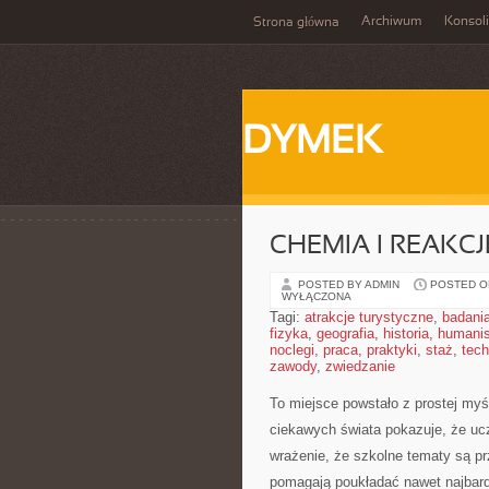
Archiwum
Konsol
Strona główna
DYMEK
CHEMIA I REAKC
POSTED BY ADMIN
POSTED ON
WYŁĄCZONA
Tagi:
atrakcje turystyczne
,
badani
fizyka
,
geografia
,
historia
,
humani
noclegi
,
praca
,
praktyki
,
staż
,
tech
zawody
,
zwiedzanie
To miejsce powstało z prostej myś
ciekawych świata pokazuje, że ucz
wrażenie, że szkolne tematy są pr
pomagają poukładać nawet najbardz