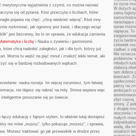
że życie moż
czyć merytoryczne wyjaśnienia z czymś, co można nazwać
W dużych agl
czyna się od pytania. Ktoś przeczyta o liczbach, które
sama logist
samochodzie,
 nagle pojawia się chęć: „chcę wiedzieć więcej”. Ktoś inny
narastające
spraw można 
znie rozkminiać, jak ogromny jest świat, i dlaczego wciąż
napięcia. To 
ik” jest bezcenny, bo to on sprawia, że edukacja zamienia
zorganizowa
życia bardzi
Matematyka i liczby
i Nauka o żywieniu i gastronomii.
człowiek ma 
 które chcą nadrobić zaległości, jak i dla tych, którzy już
zadbać o odp
Nie oznacza 
tań. Można tu wejść na pięć minut i znaleźć lekki temat, ale
problemów. W
młodych ludz
urzyć się w bardziej rozbudowanych wątkach.
słabszą ofer
tam dobrze p
branżach. Zd
społeczność
rzesłanie: nauka rozwija. Im więcej rozumiesz, tym łatwiej
patrzy na zm
ormacje, nie dajesz się nabrać na mity. Strona wspiera więc
ambicjach za
anonimowośc
 inteligentne poruszanie się po świecie.
zbyt ciasną.
strony. Z je
z drugiej m
otoczenia i 
 łączy edukację z fajnym stylem, to właśnie tutaj dostajesz
małych mias
indywidualny
 który nie mówi „musisz”, tylko pokazuje „możesz”, i sprawia,
wadą, dla i
awa. Możesz traktować go jak przewodnik w drodze przez
ostatnich la
podejście do