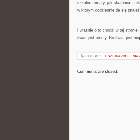
szkolne tematy, jak skarbnicę cie
w którym codziennie da się znale
I właśnie o to chodzi w tej stroni
świat jest prosty. Bo świat jest n
CATEGORIES:
SZTUKA ZDOBIENIA 
Comments are closed.