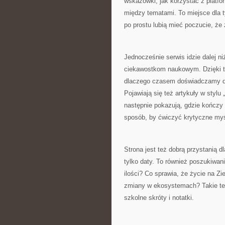
wskazówki, jak korzystać z platfo
między tematami. To miejsce dla ty
po prostu lubią mieć poczucie, że 
Jednocześnie serwis idzie dalej n
ciekawostkom naukowym. Dzięki te
dlaczego czasem doświadczamy dz
Pojawiają się też artykuły w stylu 
następnie pokazują, gdzie kończy 
sposób, by ćwiczyć krytyczne myśl
Strona jest też dobrą przystanią dl
tylko daty. To również poszukiwan
ilości? Co sprawia, że życie na Z
zmiany w ekosystemach? Takie tem
szkolne skróty i notatki.