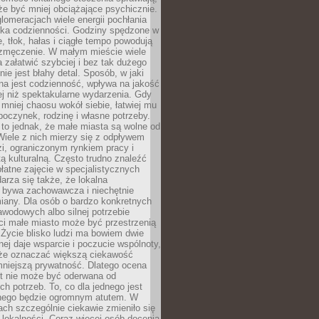
e być mniej obciążające psychicznie.
omeracjach wiele energii pochłania
yka codzienności. Godziny spędzone w
 tłok, hałas i ciągłe tempo powodują
 zmęczenie. W małym mieście wiele
załatwić szybciej i bez tak dużego
nie jest błahy detal. Sposób, w jaki
na jest codzienność, wpływa na jakość
ej niż spektakularne wydarzenia. Gdy
mniej chaosu wokół siebie, łatwiej mu
oczynek, rodzinę i własne potrzeby.
to jednak, że małe miasta są wolne od
iele z nich mierzy się z odpływem
i, ograniczonym rynkiem pracy i
tą kulturalną. Często trudno znaleźć
łatne zajęcie w specjalistycznych
arza się także, że lokalna
 bywa zachowawcza i niechętnie
iany. Dla osób o bardzo konkretnych
wodowych albo silnej potrzebie
i małe miasto może być przestrzenią
 Życie blisko ludzi ma bowiem dwie
dnej daje wsparcie i poczucie wspólnoty,
oże oznaczać większą ciekawość
mniejszą prywatność. Dlatego ocena
t nie może być oderwana od
ch potrzeb. To, co dla jednego jest
nnego będzie ogromnym atutem. W
tach szczególnie ciekawie zmieniło się
 lokalności. Coraz więcej osób docenia