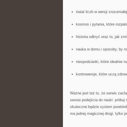
świat liczb w wersji zrozumiałe
kosmos i pytania, które rozpal
historia odkryć oraz to, jak zm
nauka w domu i sposoby, by ro
niespodzianki, które idealnie 
kontrowersje, które uczą zdr
Ważne jest też to, że serwis zachę
sensie podejścia do nauki: próbuj 
skuteczne będzie system powtórek,
ma jednej magicznej drogi, tylko je