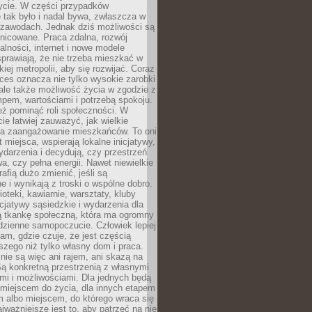
ycie. W części przypadków
 tak było i nadal bywa, zwłaszcza w
 zawodach. Jednak dziś możliwości są
żnicowane. Praca zdalna, rozwój
łalności, internet i nowe modele
prawiają, że nie trzeba mieszkać w
iej metropolii, aby się rozwijać. Coraz
ces oznacza nie tylko wysokie zarobki
 ale także możliwość życia w zgodzie z
pem, wartościami i potrzebą spokoju.
ż pominąć roli społeczności. W
e łatwiej zauważyć, jak wielkie
a zaangażowanie mieszkańców. To oni
t miejsca, wspierają lokalne inicjatywy,
ydarzenia i decydują, czy przestrzeń
a, czy pełna energii. Nawet niewielkie
rafią dużo zmienić, jeśli są
 i wynikają z troski o wspólne dobro.
ioteki, kawiarnie, warsztaty, kluby
icjatywy sąsiedzkie i wydarzenia dla
ą tkankę społeczną, która ma ogromny
dzienne samopoczucie. Człowiek lepiej
tam, gdzie czuje, że jest częścią
zego niż tylko własny dom i praca.
nie są więc ani rajem, ani skazą na
Są konkretną przestrzenią z własnymi
mi i możliwościami. Dla jednych będą
miejscem do życia, dla innych etapem
 albo miejscem, do którego wraca się
ajważniejsze jest to, aby patrzeć na nie