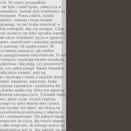
ycie. W części przypadków
 tak było i nadal bywa, zwłaszcza w
 zawodach. Jednak dziś możliwości są
żnicowane. Praca zdalna, rozwój
łalności, internet i nowe modele
prawiają, że nie trzeba mieszkać w
iej metropolii, aby się rozwijać. Coraz
ces oznacza nie tylko wysokie zarobki
 ale także możliwość życia w zgodzie z
pem, wartościami i potrzebą spokoju.
ż pominąć roli społeczności. W
e łatwiej zauważyć, jak wielkie
a zaangażowanie mieszkańców. To oni
t miejsca, wspierają lokalne inicjatywy,
ydarzenia i decydują, czy przestrzeń
a, czy pełna energii. Nawet niewielkie
rafią dużo zmienić, jeśli są
 i wynikają z troski o wspólne dobro.
ioteki, kawiarnie, warsztaty, kluby
icjatywy sąsiedzkie i wydarzenia dla
ą tkankę społeczną, która ma ogromny
dzienne samopoczucie. Człowiek lepiej
tam, gdzie czuje, że jest częścią
zego niż tylko własny dom i praca.
nie są więc ani rajem, ani skazą na
Są konkretną przestrzenią z własnymi
mi i możliwościami. Dla jednych będą
miejscem do życia, dla innych etapem
 albo miejscem, do którego wraca się
ajważniejsze jest to, aby patrzeć na nie