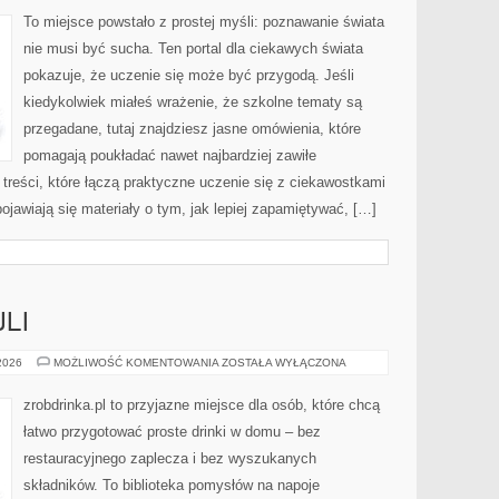
REAKCJE
CHEMICZNE
To miejsce powstało z prostej myśli: poznawanie świata
nie musi być sucha. Ten portal dla ciekawych świata
pokazuje, że uczenie się może być przygodą. Jeśli
kiedykolwiek miałeś wrażenie, że szkolne tematy są
przegadane, tutaj znajdziesz jasne omówienia, które
pomagają poukładać nawet najbardziej zawiłe
 treści, które łączą praktyczne uczenie się z ciekawostkami
pojawiają się materiały o tym, jak lepiej zapamiętywać, […]
LI
KULTURA
 2026
MOŻLIWOŚĆ KOMENTOWANIA
ZOSTAŁA WYŁĄCZONA
KOKTAJLI
zrobdrinka.pl to przyjazne miejsce dla osób, które chcą
łatwo przygotować proste drinki w domu – bez
restauracyjnego zaplecza i bez wyszukanych
składników. To biblioteka pomysłów na napoje