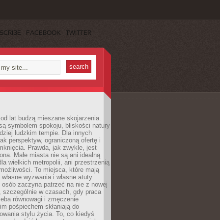
SCRIBE
FACEBOOK
TWITTER
od lat budzą mieszane skojarzenia.
są symbolem spokoju, bliskości natury
rdziej ludzkim tempie. Dla innych
ak perspektyw, ograniczoną ofertę i
knięcia. Prawda, jak zwykle, jest
żona. Małe miasta nie są ani idealną
la wielkich metropolii, ani przestrzenią
ożliwości. To miejsca, które mają
 własne wyzwania i własne atuty.
 osób zaczyna patrzeć na nie z nowej
, szczególnie w czasach, gdy praca
zeba równowagi i zmęczenie
kim pośpiechem skłaniają do
owania stylu życia. To, co kiedyś