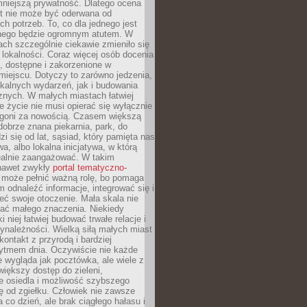
mniejszą prywatność. Dlatego ocena
t nie może być oderwana od
ch potrzeb. To, co dla jednego jest
nnego będzie ogromnym atutem. W
tach szczególnie ciekawie zmieniło się
 lokalności. Coraz więcej osób docenia
ie, dostępne i zakorzenione w
iejscu. Dotyczy to zarówno jedzenia,
okalnych wydarzeń, jak i budowania
znych. W małych miastach łatwiej
 życie nie musi opierać się wyłącznie
pogoni za nowością. Czasem większą
obrze znana piekarnia, park, do
zi się od lat, sąsiad, który pamięta nas
wa, albo lokalna inicjatywa, w którą
ealnie zaangażować. W takim
nawet zwykły
portal tematyczno-
może pełnić ważną rolę, bo pomaga
odnaleźć informacje, integrować się i
ieć swoje otoczenie. Mała skala nie
ać małego znaczenia. Niekiedy
i niej łatwiej budować trwałe relacje i
ynależności. Wielką siłą małych miast
kontakt z przyrodą i bardziej
rytmem dnia. Oczywiście nie każde
e wygląda jak pocztówka, ale wiele z
 większy dostęp do zieleni,
e osiedla i możliwość szybszego
ę od zgiełku. Człowiek nie zawsze
a co dzień, ale brak ciągłego hałasu i