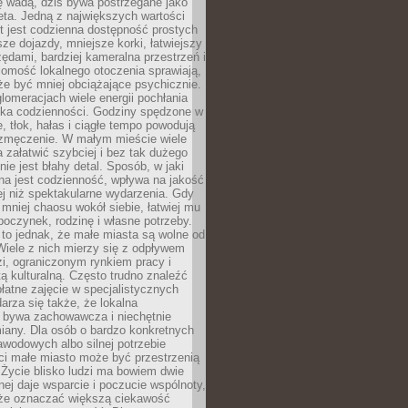
ę wadą, dziś bywa postrzegane jako
ta. Jedną z największych wartości
t jest codzienna dostępność prostych
sze dojazdy, mniejsze korki, łatwiejszy
zędami, bardziej kameralna przestrzeń i
omość lokalnego otoczenia sprawiają,
e być mniej obciążające psychicznie.
omeracjach wiele energii pochłania
yka codzienności. Godziny spędzone w
 tłok, hałas i ciągłe tempo powodują
 zmęczenie. W małym mieście wiele
załatwić szybciej i bez tak dużego
nie jest błahy detal. Sposób, w jaki
na jest codzienność, wpływa na jakość
ej niż spektakularne wydarzenia. Gdy
mniej chaosu wokół siebie, łatwiej mu
oczynek, rodzinę i własne potrzeby.
to jednak, że małe miasta są wolne od
iele z nich mierzy się z odpływem
i, ograniczonym rynkiem pracy i
tą kulturalną. Często trudno znaleźć
łatne zajęcie w specjalistycznych
arza się także, że lokalna
 bywa zachowawcza i niechętnie
iany. Dla osób o bardzo konkretnych
wodowych albo silnej potrzebie
i małe miasto może być przestrzenią
 Życie blisko ludzi ma bowiem dwie
dnej daje wsparcie i poczucie wspólnoty,
oże oznaczać większą ciekawość