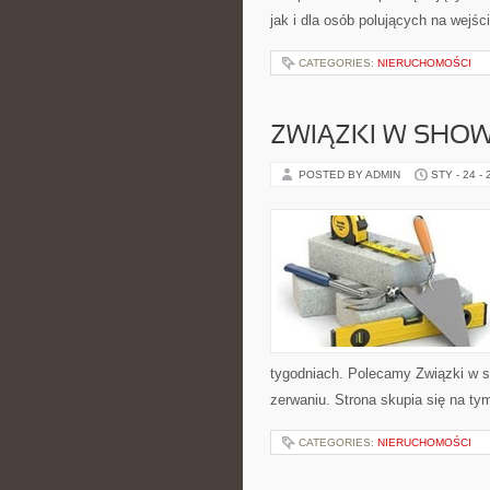
jak i dla osób polujących na wejści
CATEGORIES:
NIERUCHOMOŚCI
ZWIĄZKI W SHOW-
POSTED BY ADMIN
STY - 24 -
tygodniach. Polecamy Związki w sho
zerwaniu. Strona skupia się na ty
CATEGORIES:
NIERUCHOMOŚCI