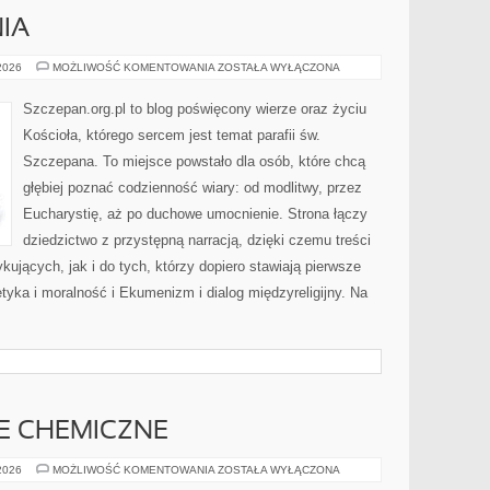
NIA
CUDA
 2026
MOŻLIWOŚĆ KOMENTOWANIA
ZOSTAŁA WYŁĄCZONA
I
OBJAWIENIA
Szczepan.org.pl to blog poświęcony wierze oraz życiu
Kościoła, którego sercem jest temat parafii św.
Szczepana. To miejsce powstało dla osób, które chcą
głębiej poznać codzienność wiary: od modlitwy, przez
Eucharystię, aż po duchowe umocnienie. Strona łączy
dziedzictwo z przystępną narracją, dzięki czemu treści
ykujących, jak i do tych, którzy dopiero stawiają pierwsze
tyka i moralność i Ekumenizm i dialog międzyreligijny. Na
JE CHEMICZNE
CHEMIA
 2026
MOŻLIWOŚĆ KOMENTOWANIA
ZOSTAŁA WYŁĄCZONA
I