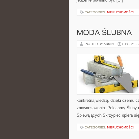
jedzenie powinno być […]
CATEGORIES:
NIERUCHOMOŚCI
MODA ŚLUBNA
POSTED BY ADMIN
STY - 21 -
konkretną wiedzą, dzięki czemu c
zaawansowania. Polecamy Śluby m
Śpiewających Skrzypiec opiera się
CATEGORIES:
NIERUCHOMOŚCI