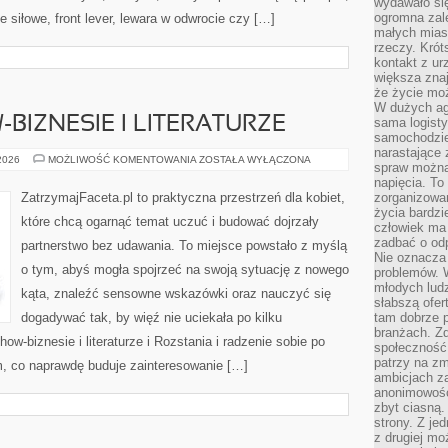
wydawało si
ogromna zale
e siłowe, front lever, lewara w odwrocie czy […]
małych mias
rzeczy. Krót
kontakt z ur
większa znaj
że życie moż
W dużych agl
BIZNESIE I LITERATURZE
sama logist
samochodzie,
narastające
ZWIĄZKI
 2026
MOŻLIWOŚĆ KOMENTOWANIA
ZOSTAŁA WYŁĄCZONA
spraw można 
W
SHOW-
napięcia. To 
BIZNESIE
ZatrzymajFaceta.pl to praktyczna przestrzeń dla kobiet,
zorganizowa
I
życia bardzi
LITERATURZE
które chcą ogarnąć temat uczuć i budować dojrzały
człowiek ma 
zadbać o odp
partnerstwo bez udawania. To miejsce powstało z myślą
Nie oznacza 
o tym, abyś mogła spojrzeć na swoją sytuację z nowego
problemów. W
młodych ludz
kąta, znaleźć sensowne wskazówki oraz nauczyć się
słabszą ofer
dogadywać tak, by więź nie uciekała po kilku
tam dobrze p
branżach. Zd
w-biznesie i literaturze i Rozstania i radzenie sobie po
społeczność
patrzy na zm
m, co naprawdę buduje zainteresowanie […]
ambicjach za
anonimowośc
zbyt ciasną.
strony. Z je
z drugiej m