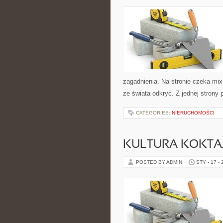
zagadnienia. Na stronie czeka mix
ze świata odkryć. Z jednej strony 
CATEGORIES:
NIERUCHOMOŚCI
KULTURA KOKTAJ
POSTED BY ADMIN
STY - 17 -