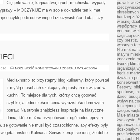
Cię jerkowanie, karpiarstwo, grunt, muchówka, wypady
prawdziwe ż
rzeczywiście
yprawy – MOCZYKIJE ma w sobie dokładnie ten klimat,
określonych
bardziej zró
aje encyklopedii oderwanej od rzeczywistości. Tutaj liczy
własnej dzia
współpracy s
centrum wielk
częściej suk
czy prestiż,
własnym tem
Nie można te
małym mieści
IECI
znaczenie m
tworzą klima
organizują w
PRZEPISY
 2026
MOŻLIWOŚĆ KOMENTOWANIA
ZOSTAŁA WYŁĄCZONA
DLA
będzie martw
DZIECI
działania pot
Mediaknorr.pl to przystępny blog kulinarny, który powstał
konsekwentne
Festyny, bibl
z myślą o osobach szukających prostych rozwiązań w
sportowe, in
kuchni. To miejsce dla tych, którzy chcą gotować
dzieci buduj
wpływ na co
szybko, a jednocześnie cenią wyrazistość domowych
funkcjonuje 
potraw. Na stronie znajdziesz inspiracje na klasyczne
czegoś więks
Małe miasta 
dania, które można przygotować z ogólnodostępnych
życiorysie. 
ograniczenia
e, że gotowanie nie musi być czasochłonne, aby efekty były
doskonałym 
getariańskie i Kulinaria. Serwis kieruje się ideą, że dobre
przejściowym
po latach. N