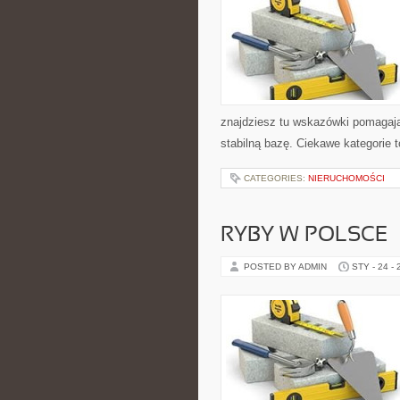
znajdziesz tu wskazówki pomagaj
stabilną bazę. Ciekawe kategorie t
CATEGORIES:
NIERUCHOMOŚCI
RYBY W POLSCE
POSTED BY ADMIN
STY - 24 -