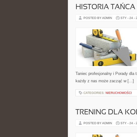
HISTORIA TAŃCA
POSTED BY ADMIN
STY - 24 -
Taniec profesjonalny i Porady dla
każdy z nas może zacząć w […]
CATEGORIES:
NIERUCHOMOŚCI
TRENING DLA KO
POSTED BY ADMIN
STY - 24 -