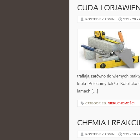
CUDA I OBJAWIE
POSTED BY ADMIN
STY - 20 -
trafiają zarówno do wiernych prakt
kroki. Polecamy także: Katolicka e
łamach […]
CATEGORIES:
NIERUCHOMOŚCI
CHEMIA I REAKC
POSTED BY ADMIN
STY - 18 -