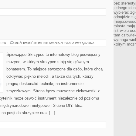
bez stereot
jednego ide
wybierać zgi
odnajdzie si
miejscowości
miasta mają 
niż wielu os
tam człowie
wymaga wielk
MODA
 2026
MOŻLIWOŚĆ KOMENTOWANIA
ZOSTAŁA WYŁĄCZONA
którym możn
ŚLUBNA
Śpiewające Skrzypce to internetowy blog poświęcony
muzyce, w którym skrzypce stają się głównym
bohaterem. To miejsce stworzone dla osób, które chcą
odkrywać piękno melodii, a także dla tych, którzy
pragną doskonalić technikę na instrumencie
smyczkowym. Strona łączy muzyczne ciekawostki z
zytelnik może oswoić instrument niezależnie od poziomu
iędzynarodowe i nietypowe i Ślubne DIY. Idea
 na pasji do skrzypiec oraz […]