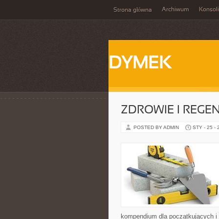
Archiwum
Konsol
Strona główna
DYMEK
ZDROWIE I REGE
POSTED BY ADMIN
STY - 25 -
kompendium dla początkujących i 