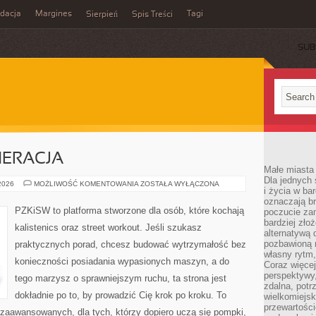
idacja
Margines
Tagi
Sierpień
Spis Treści
SUB
NERACJA
Małe miasta 
Dla jednych 
ZDROWIE
 2026
MOŻLIWOŚĆ KOMENTOWANIA
ZOSTAŁA WYŁĄCZONA
i życia w ba
I
REGENERACJA
oznaczają br
PZKiSW to platforma stworzone dla osób, które kochają
poczucie zam
bardziej zło
kalistenics oraz street workout. Jeśli szukasz
alternatywą d
pozbawioną m
praktycznych porad, chcesz budować wytrzymałość bez
własny rytm,
konieczności posiadania wypasionych maszyn, a do
Coraz więcej
perspektywy
tego marzysz o sprawniejszym ruchu, ta strona jest
zdalna, potr
dokładnie po to, by prowadzić Cię krok po kroku. To
wielkomiejs
przewartości
zaawansowanych, dla tych, którzy dopiero uczą się pompki,