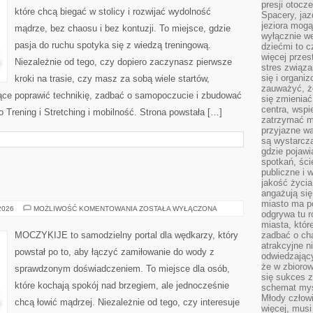
presji otoc
które chcą biegać w stolicy i rozwijać wydolność
Spacery, jaz
jeziora mogą
mądrze, bez chaosu i bez kontuzji. To miejsce, gdzie
wyłącznie w
pasja do ruchu spotyka się z wiedzą treningową.
dziećmi to 
więcej przes
Niezależnie od tego, czy dopiero zaczynasz pierwsze
stres związ
się i organi
kroki na trasie, czy masz za sobą wiele startów,
zauważyć, że
ące poprawić technikię, zadbać o samopoczucie i zbudować
się zmieniać
centra, wspie
o Trening i Stretching i mobilność. Strona powstała […]
zatrzymać mi
przyjazne wa
są wystarcza
gdzie pojawi
spotkań, ści
publiczne i 
jakość życia
angażują się
miasto ma po
RYBY
 2026
MOŻLIWOŚĆ KOMENTOWANIA
ZOSTAŁA WYŁĄCZONA
odgrywa tu 
W
POLSCE
miasta, które
MOCZYKIJE to samodzielny portal dla wędkarzy, który
zadbać o cha
atrakcyjne n
powstał po to, aby łączyć zamiłowanie do wody z
odwiedzając
że w zbioro
sprawdzonym doświadczeniem. To miejsce dla osób,
się sukces 
które kochają spokój nad brzegiem, ale jednocześnie
schemat myśl
Młody człowi
chcą łowić mądrzej. Niezależnie od tego, czy interesuje
więcej, musi