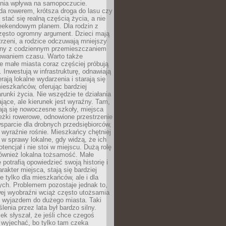
zenia wpływa na samopoczucie.
da rowerem, krótsza droga do lasu czy
 stać się realną częścią życia, a nie
eekendowym planem. Dla rodzin z
często ogromny argument. Dzieci mają
trzeni, a rodzice odczuwają mniejszy
any z codziennym przemieszczaniem
zowaniem czasu. Warto także
 małe miasta coraz częściej próbują
. Inwestują w infrastrukturę, odnawiają
rają lokalne wydarzenia i starają się
eszkańców, oferując bardziej
runki życia. Nie wszędzie te działania
jące, ale kierunek jest wyraźny. Tam,
ają się nowoczesne szkoły, miejsca
eżki rowerowe, odnowione przestrzenie
wsparcie dla drobnych przedsiębiorców,
 wyraźnie rośnie. Mieszkańcy chętniej
 w sprawy lokalne, gdy widzą, że ich
tencjał i nie stoi w miejscu. Dużą rolę
również lokalna tożsamość. Małe
 potrafią opowiedzieć swoją historię i
rakter miejsca, stają się bardziej
ie tylko dla mieszkańców, ale i dla
ych. Problemem pozostaje jednak to,
wej wyobraźni wciąż często utożsamia
z wyjazdem do dużego miasta. Taki
enia przez lata był bardzo silny.
ek słyszał, że jeśli chce czegoś
 wyjechać, bo tylko tam czeka