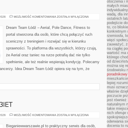
otoczenia i 
małych mias
indywidualny
wadą, dla i
HISTORIA
 2026
MOŻLIWOŚĆ KOMENTOWANIA
ZOSTAŁA WYŁĄCZONA
ostatnich la
TAŃCA
podejście do
to, co blisk
Dream Team Łódź – Aerial, Pole Dance, Fitness to
konkretnym m
portal stworzona dla osób, które chcą połączyć ruch
rzemiosła, l
więzi społec
sceniczny z treningiem i rozwijać się w kierunku
zauważyć, że
sprawności. To platforma dla wszystkich, którzy czują,
na ciągłej 
wartość ma d
że Aerial oraz taniec na rurze potrafią dać nie tylko
którego chod
od dziecińst
spełnienie, ale też realnie wspierają kondycję. Polecamy
można się r
 tancerzy. Idea Dream Team Łódź opiera się na tym, że
środowisku 
poradnikowy
mieszkańcom 
lepiej rozum
musi oznacz
właśnie dzięk
poczucie prz
jest również 
BIET
naturalnym 
takie miejsc
nich oferuje
TRENING
 2026
MOŻLIWOŚĆ KOMENTOWANIA
ZOSTAŁA WYŁĄCZONA
spokojniejsz
DLA
oderwania si
KOBIET
docenia to n
Bieganiewwarszawie.pl to praktyczny serwis dla osób,