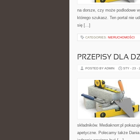
na dorsze, czy może podlodowe w
którego szukasz. Ten portal nie ud
się […]
CATEGORIES:
NIERUCHOMOŚCI
PRZEPISY DLA DZ
POSTED BY ADMIN
STY - 23 -
składników. Mediaknorr.pl pokazuj
apetyczne. Polecamy także Dania we