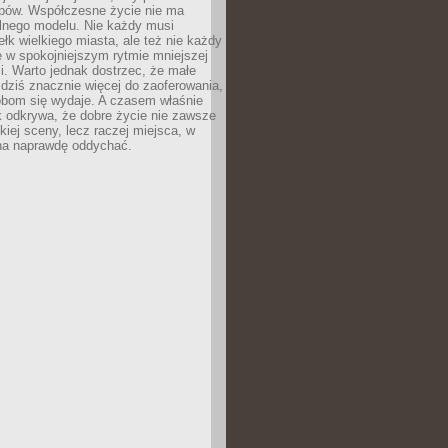
ypów. Współczesne życie nie ma
alnego modelu. Nie każdy musi
ełk wielkiego miasta, ale też nie każdy
ę w spokojniejszym rytmie mniejszej
. Warto jednak dostrzec, że małe
dziś znacznie więcej do zaoferowania,
obom się wydaje. A czasem właśnie
k odkrywa, że dobre życie nie zawsze
iej sceny, lecz raczej miejsca, w
a naprawdę oddychać.