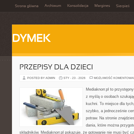
Archiwum
Konsolidacja
Margines
Strona główna
Sierpień
DYMEK
PRZEPISY DLA DZIECI
POSTED BY ADMIN
STY - 23 - 2026
MOŻLIWOŚĆ KOMENTOWA
Mediaknorr.pl to przystępny
z myślą o osobach szukają
kuchni. To miejsce dla tyc
szybko, a jednocześnie ce
potraw. Na stronie znajdzie
dania, które można przygo
składników. Mediaknorr.pl pokazuje, że gotowanie nie musi być c