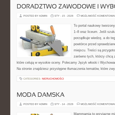
DORADZTWO ZAWODOWE I WYB
POSTED BY ADMIN
STY - 15 - 2026
MOŻLIWOŚĆ KOMENTOWA
To portal naukowy tworzony
1–8 oraz liceum. Jeśli szuk
porządkuje wiedzę, a do te
powtórce przed sprawdzian
miejscu. Treści są przygot
zarówno tych, którzy chcą 
które celują w wysokie oceny. Polecamy Język włoski i Wychowan
Na stronie znajdziesz przystępne tłumaczenia tematów, które zwy
CATEGORIES:
NIERUCHOMOŚCI
MODA DAMSKA
POSTED BY ADMIN
STY - 14 - 2026
MOŻLIWOŚĆ KOMENTOWA
Mammamia to przyjazne mie