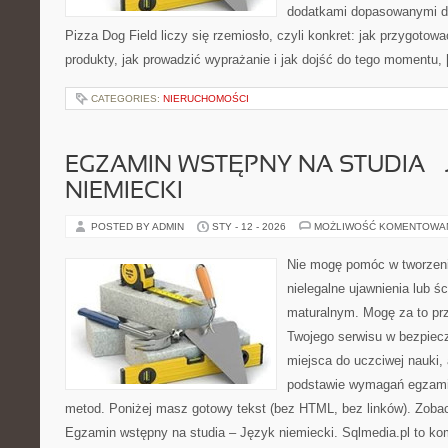
dodatkami dopasowanymi do
Pizza Dog Field liczy się rzemiosło, czyli konkret: jak przygotowa
produkty, jak prowadzić wyprażanie i jak dojść do tego momentu,
CATEGORIES:
NIERUCHOMOŚCI
EGZAMIN WSTĘPNY NA STUDIA – 
NIEMIECKI
POSTED BY ADMIN
STY - 12 - 2026
MOŻLIWOŚĆ KOMENTOWA
Nie mogę pomóc w tworzeniu
nielegalne ujawnienia lub ś
maturalnym. Mogę za to prz
Twojego serwisu w bezpieczn
miejsca do uczciwej nauki, 
podstawie wymagań egzami
metod. Poniżej masz gotowy tekst (bez HTML, bez linków). Zobacz
Egzamin wstępny na studia – Język niemiecki. Sqlmedia.pl to k