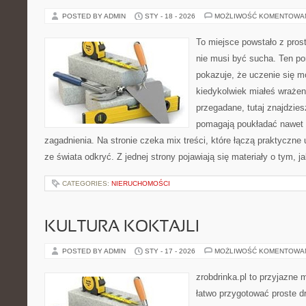
POSTED BY ADMIN
STY - 18 - 2026
MOŻLIWOŚĆ KOMENTOWA
To miejsce powstało z pros
nie musi być sucha. Ten po
pokazuje, że uczenie się m
kiedykolwiek miałeś wrażen
przegadane, tutaj znajdzies
pomagają poukładać nawet n
zagadnienia. Na stronie czeka mix treści, które łączą praktyczne
ze świata odkryć. Z jednej strony pojawiają się materiały o tym, j
CATEGORIES:
NIERUCHOMOŚCI
KULTURA KOKTAJLI
POSTED BY ADMIN
STY - 17 - 2026
MOŻLIWOŚĆ KOMENTOWA
zrobdrinka.pl to przyjazne 
łatwo przygotować proste d