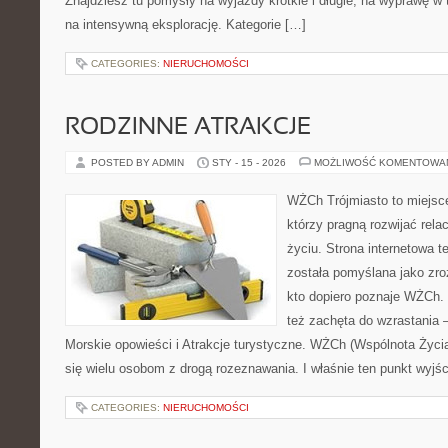
Znajdziesz tu pomysły na wyjazdy krótkie i długie, na wyprawę w 
na intensywną eksplorację. Kategorie […]
CATEGORIES:
NIERUCHOMOŚCI
RODZINNE ATRAKCJE
POSTED BY ADMIN
STY - 15 - 2026
MOŻLIWOŚĆ KOMENTOWA
WŻCh Trójmiasto to miejsce
którzy pragną rozwijać rel
życiu. Strona internetowa t
została pomyślana jako zr
kto dopiero poznaje WŻCh. T
też zachęta do wzrastania 
Morskie opowieści i Atrakcje turystyczne. WŻCh (Wspólnota Życia
się wielu osobom z drogą rozeznawania. I właśnie ten punkt wyjśc
CATEGORIES:
NIERUCHOMOŚCI