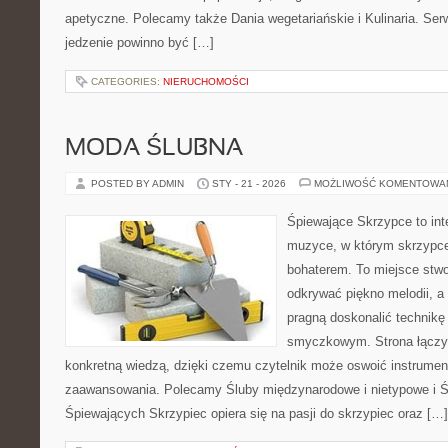
apetyczne. Polecamy także Dania wegetariańskie i Kulinaria. Serwi
jedzenie powinno być […]
CATEGORIES:
NIERUCHOMOŚCI
MODA ŚLUBNA
POSTED BY ADMIN
STY - 21 - 2026
MOŻLIWOŚĆ KOMENTOWA
Śpiewające Skrzypce to in
muzyce, w którym skrzypce
bohaterem. To miejsce stwo
odkrywać piękno melodii, a 
pragną doskonalić technikę
smyczkowym. Strona łączy
konkretną wiedzą, dzięki czemu czytelnik może oswoić instrumen
zaawansowania. Polecamy Śluby międzynarodowe i nietypowe i Ś
Śpiewających Skrzypiec opiera się na pasji do skrzypiec oraz […]