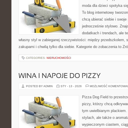
moda dla dzieci spotyka si
To blog internetowy tworzon
chcą ubierać siebie i swoje
jednocześnie stylowo. Znajd
dodatkach i trendach, ale t
własny styl w zabieganej rzeczywistości: między przedszkolem, 
zakupami i chwilą tylko dla siebie. Kategorie do zobaczenia to 
CATEGORIES:
NIERUCHOMOŚCI
WINA I NAPOJE DO PIZZY
POSTED BY ADMIN
STY - 13 - 2026
MOŻLIWOŚĆ KOMENTOWA
Pizza Dog Field to przestr
pizzy, którzy chcą odkrywa
tym uwielbianym plackiem. 
stylach, ale także o aromat
wypieczonym ciastem, ciąg