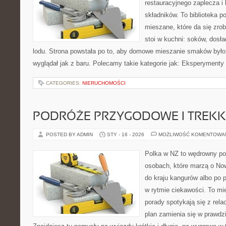
restauracyjnego zaplecza 
składników. To biblioteka 
mieszane, które da się zrob
stoi w kuchni: soków, dosł
lodu. Strona powstała po to, aby domowe mieszanie smaków było
wyglądał jak z baru. Polecamy takie kategorie jak: Eksperymenty
CATEGORIES:
NIERUCHOMOŚCI
PODRÓŻE PRZYGODOWE I TREKK
POSTED BY ADMIN
STY - 16 - 2026
MOŻLIWOŚĆ KOMENTOWA
Polka w NZ to wędrowny por
osobach, które marzą o Now
do kraju kangurów albo po 
w rytmie ciekawości. To mi
porady spotykają się z rela
plan zamienia się w prawdz