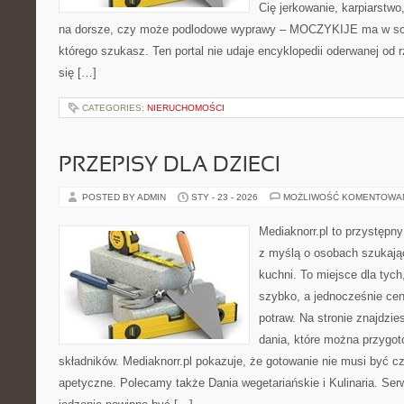
Cię jerkowanie, karpiarstw
na dorsze, czy może podlodowe wyprawy – MOCZYKIJE ma w sobi
którego szukasz. Ten portal nie udaje encyklopedii oderwanej od r
się […]
CATEGORIES:
NIERUCHOMOŚCI
PRZEPISY DLA DZIECI
POSTED BY ADMIN
STY - 23 - 2026
MOŻLIWOŚĆ KOMENTOWA
Mediaknorr.pl to przystępny
z myślą o osobach szukają
kuchni. To miejsce dla tyc
szybko, a jednocześnie ce
potraw. Na stronie znajdzie
dania, które można przygo
składników. Mediaknorr.pl pokazuje, że gotowanie nie musi być c
apetyczne. Polecamy także Dania wegetariańskie i Kulinaria. Serwi