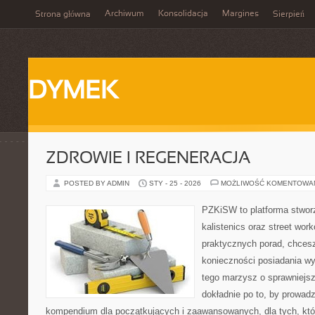
Archiwum
Konsolidacja
Margines
Strona główna
Sierpień
DYMEK
ZDROWIE I REGENERACJA
POSTED BY ADMIN
STY - 25 - 2026
MOŻLIWOŚĆ KOMENTOWA
PZKiSW to platforma stworz
kalistenics oraz street wor
praktycznych porad, chces
konieczności posiadania w
tego marzysz o sprawniejsz
dokładnie po to, by prowadz
kompendium dla początkujących i zaawansowanych, dla tych, któ