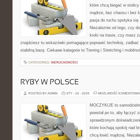
które chcą biegać w stolicy
mądrze, bez chaosu i bez ko
pasja do ruchu spotyka się
Niezależnie od tego, czy d
kroki na trasie, czy masz z
znajdziesz tu wskazówki pomagające poprawić technikię, zadba
stabilną bazę. Ciekawe kategorie to Trening i Stretching i mobiln
CATEGORIES:
NIERUCHOMOŚCI
RYBY W POLSCE
POSTED BY ADMIN
STY - 24 - 2026
MOŻLIWOŚĆ KOMENTOWA
MOCZYKIJE to samodzielny 
powstał po to, aby łączyć 
sprawdzonym doświadczenie
które kochają spokój nad b
chcą łowić mądrzej. Niezale