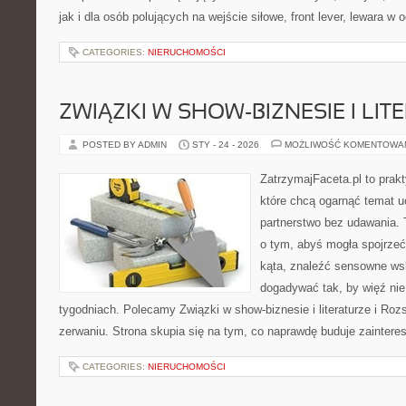
jak i dla osób polujących na wejście siłowe, front lever, lewara w
CATEGORIES:
NIERUCHOMOŚCI
ZWIĄZKI W SHOW-BIZNESIE I LIT
POSTED BY ADMIN
STY - 24 - 2026
MOŻLIWOŚĆ KOMENTOWA
ZatrzymajFaceta.pl to prakt
które chcą ogarnąć temat u
partnerstwo bez udawania. 
o tym, abyś mogła spojrzeć
kąta, znaleźć sensowne ws
dogadywać tak, by więź nie 
tygodniach. Polecamy Związki w show-biznesie i literaturze i Rozs
zerwaniu. Strona skupia się na tym, co naprawdę buduje zaintere
CATEGORIES:
NIERUCHOMOŚCI