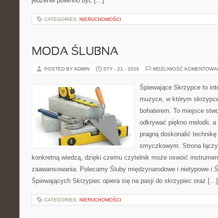
jedzenie powinno być […]
CATEGORIES:
NIERUCHOMOŚCI
MODA ŚLUBNA
POSTED BY ADMIN
STY - 21 - 2026
MOŻLIWOŚĆ KOMENTOWA
Śpiewające Skrzypce to in
muzyce, w którym skrzypce
bohaterem. To miejsce stwo
odkrywać piękno melodii, a 
pragną doskonalić technikę
smyczkowym. Strona łączy
konkretną wiedzą, dzięki czemu czytelnik może oswoić instrumen
zaawansowania. Polecamy Śluby międzynarodowe i nietypowe i Ś
Śpiewających Skrzypiec opiera się na pasji do skrzypiec oraz […]
CATEGORIES:
NIERUCHOMOŚCI