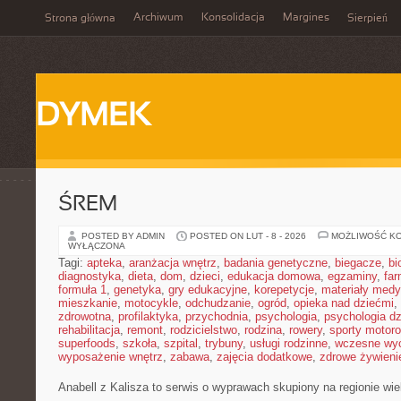
Archiwum
Konsolidacja
Margines
Strona główna
Sierpień
DYMEK
ŚREM
POSTED BY ADMIN
POSTED ON LUT - 8 - 2026
MOŻLIWOŚĆ K
WYŁĄCZONA
Tagi:
apteka
,
aranżacja wnętrz
,
badania genetyczne
,
biegacze
,
bi
diagnostyka
,
dieta
,
dom
,
dzieci
,
edukacja domowa
,
egzaminy
,
far
formuła 1
,
genetyka
,
gry edukacyjne
,
korepetycje
,
materiały med
mieszkanie
,
motocykle
,
odchudzanie
,
ogród
,
opieka nad dziećmi
,
zdrowotna
,
profilaktyka
,
przychodnia
,
psychologia
,
psychologia dz
rehabilitacja
,
remont
,
rodzicielstwo
,
rodzina
,
rowery
,
sporty motor
superfoods
,
szkoła
,
szpital
,
trybuny
,
usługi rodzinne
,
wczesne wy
wyposażenie wnętrz
,
zabawa
,
zajęcia dodatkowe
,
zdrowe żywieni
Anabell z Kalisza to serwis o wyprawach skupiony na regionie wie