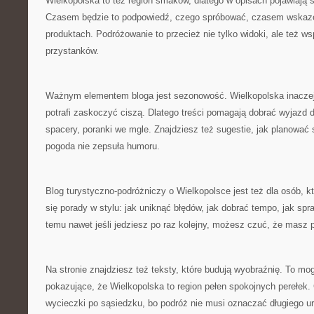
Wielkopolska to też region smaków, dlatego w opisach pojawiają s
Czasem będzie to podpowiedź, czego spróbować, czasem wska
produktach. Podróżowanie to przecież nie tylko widoki, ale też 
przystanków.
Ważnym elementem bloga jest sezonowość. Wielkopolska inaczej
potrafi zaskoczyć ciszą. Dlatego treści pomagają dobrać wyjazd 
spacery, poranki we mgle. Znajdziesz też sugestie, jak planować 
pogoda nie zepsuła humoru.
Blog turystyczno-podróżniczy o Wielkopolsce jest też dla osób, kt
się porady w stylu: jak uniknąć błędów, jak dobrać tempo, jak sp
temu nawet jeśli jedziesz po raz kolejny, możesz czuć, że masz 
Na stronie znajdziesz też teksty, które budują wyobraźnię. To mo
pokazujące, że Wielkopolska to region pełen spokojnych perełe
wycieczki po sąsiedzku, bo podróż nie musi oznaczać długiego u