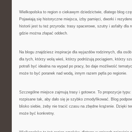
Wielkopolska to region o ciekawym dziedzictwie, dlatego blog częs
Pojawiają się historyczne miejsca, izby pamięci, dworki i rezyde
historii jest tu też przyroda: trasy spacerowe, szutry i asfalty dla
gdzie można złapać oddech.
Na blogu znajdziesz inspiracje dla wyjazdów rodzinnych, dla osó
dla tych, którzy wolą wieś, którzy podróżują pociągiem, którzy s
potrafi być idealna na wypad po pracy, bo daje możliwość temat
może to być poranek nad wodą, innym razem pętla po regionie.
Szczególne miejsce zajmują trasy i gotowce. To propozycje typu:
rozpisane tak, aby dało się je szybko zmodyfikować. Blog podpowi
blisko siebie, żeby nie tracić czasu na zbędne krążenie. Dzięki t
może być konkretny.