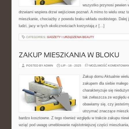
wszystko przynosi pewien w
drzwiami wspiera drzwi wejściowe poznań. A mimo to wielu oraz t
mieszkanie, chociażby z powodu braku wkładu osobistego. Dalej 
ludzi, jacy w tych okolicznościach korzystają z […]
CATEGORIES:
GADŻETY I URZĄDZENIA BEAUTY
ZAKUP MIESZKANIA W BLOKU
POSTED BY ADMIN
LIP - 16 - 2025
MOŻLIWOŚĆ KOMENTOWAN
Zakup domu Aktualnie wiel
zakupem dla siebie małego 
charakteryzuje się niedużym
tak zwłaszcza ze względu 
obawiamy się, czy jesteśmy
utrzymać znaczące mieszkan
bardzo kosztowne. Z tego również względu w trakcie zakupu niew
wziąć pod uwagę umeblowanie najistotniejszej części mieszkania, 