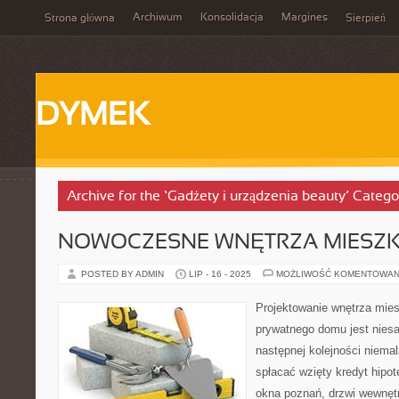
Archiwum
Konsolidacja
Margines
Strona główna
Sierpień
DYMEK
Archive for the ‘Gadżety i urządzenia beauty’ Catego
NOWOCZESNE WNĘTRZA MIESZK
POSTED BY ADMIN
LIP - 16 - 2025
MOŻLIWOŚĆ KOMENTOWAN
Projektowanie wnętrza mie
prywatnego domu jest nies
następnej kolejności niemal
spłacać wzięty kredyt hipo
okna poznań, drzwi wewnęt