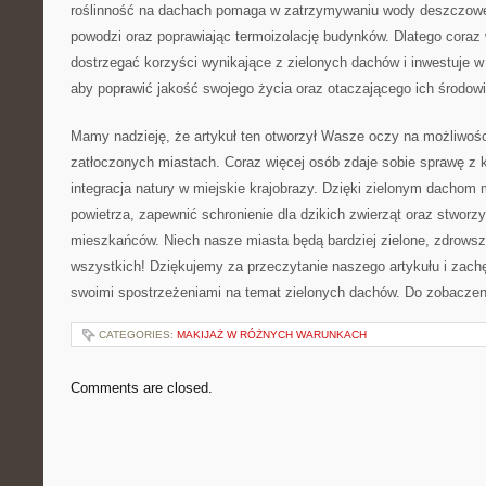
roślinność na dachach pomaga‍ w zatrzymywaniu wody deszczowej,
powodzi oraz poprawiając termoizolację budynków. Dlatego ‍coraz
⁣dostrzegać ⁣korzyści ⁢wynikające z zielonych​ dachów ⁤i inwestuje 
aby poprawić jakość swojego życia‍ oraz otaczającego ich środow
Mamy nadzieję, ‌że artykuł ten⁢ otworzył Wasze ⁤oczy na ‍możliwości,
zatłoczonych miastach.​ Coraz więcej osób zdaje sobie sprawę z k
integracja natury w miejskie krajobrazy. Dzięki zielonym dacho
powietrza,‌ zapewnić schronienie dla dzikich⁤ zwierząt​ oraz stworz
mieszkańców. Niech⁢ nasze miasta‍ będą bardziej zielone, zdrowsz
wszystkich! Dziękujemy⁣ za przeczytanie naszego artykułu i zachę
swoimi spostrzeżeniami na temat zielonych dachów. Do zobaczen
CATEGORIES:
MAKIJAŻ W RÓŻNYCH WARUNKACH
Comments are closed.