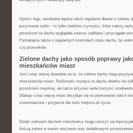
Oprócz tego, niezbędne będzie‍ także regularne dbanie o zielony 
przycinanie roślin – to tylko niektóre czynności, które należy wy
przestrzeń na dachu wyglądała zawsze zadbana ⁢i przyciągała wzr
Pamiętajmy także o regularnych kontrolach stanu dachu, ⁣by uni
czy⁢ przecieków.
Zielone dachy jako sposób poprawy jako
mieszkańców miast
Jest coraz​ więcej ⁤dowodów na⁤ to, że zielone⁢ dachy mają pozyty
mieszkańców miast. Roślinność rosnąca na dachu obiektu nie tylk
przestrzeni miejskiej, ale‍ także przynosi ⁣wiele korzyści środowi
Dlatego ‌coraz więcej miast ⁢decyduje się na promowanie takich‌ in
zrównoważone i przyjazne dla ludzi‌ miejsca ‍do życia.
Dzięki zielonym dachom⁣ mieszkańcy mogą cieszyć się lepszą jak
ilością zieleni ‌w swoim otoczeniu oraz dodatkowymi przestrzeniam