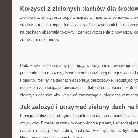
Korzyści z zielonych dachów ‌dla środow
Zielone dachy⁤ są coraz ‌popularniejsze w⁣ miastach, ponieważ ofer
środowiska miejskiego. Jedną z najważniejszych zalet jest popraw
‌na ‌dachach⁣ absorbują toksyny i zanieczyszczenia z‍ powietrza, c
zdrowia mieszkańców.
Dodatkowo, zielone dachy pomagają w ‌utrzymaniu⁣ równowagi​ ciep
przekłada ​się⁢ na oszczędność‍ energii potrzebnej do ogrzewania 
Ponadto, rośliny⁢ na ​dachach absorbują deszczówkę, ⁣redukując⁢ ryz
miejskiej ⁣i zapobiegając ⁢powodziom. Dlatego coraz więcej ‍osób decy
zielonych dachów,​ aby ‍wspierać równowagę ekologiczną ‌w miast
Jak założyć i utrzymać zielony dach na
Planując założenie i utrzymanie zielonego dachu na‍ budynku, nal
czynników. Przede wszystkim ⁣warto ⁣dobrze przemyśleć rodzaj​ roś
ozdabiała naszą powierzchnię ‍dachową. Rośliny powinny ⁢być dob
klimatycznych i lokalizacji budynku.