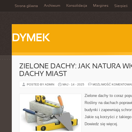
Archiwum
Konsolidacja
Margines
Strona główna
Sierpień
DYMEK
ZIELONE DACHY: JAK NATURA 
DACHY MIAST
POSTED BY ADMIN
MAJ - 14 - 2025
MOŻLIWOŚĆ KOMENTOWA
Zielone dachy to coraz popu
Rośliny na dachach poprawia
budynki i zapewniają schron
Jakie są korzyści z takiego
Dowiedz się więcej.