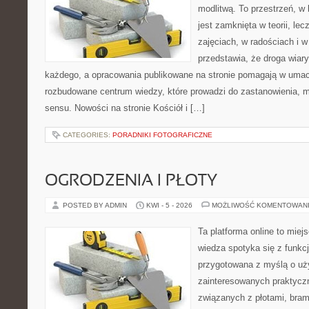
modlitwą. To przestrzeń, w
jest zamknięta w teorii, le
zajęciach, w radościach i w
przedstawia, że droga wiar
każdego, a opracowania publikowane na stronie pomagają w umac
rozbudowane centrum wiedzy, które prowadzi do zastanowienia, m
sensu. Nowości na stronie Kościół i […]
CATEGORIES:
PORADNIKI FOTOGRAFICZNE
OGRODZENIA I PŁOTY
POSTED BY ADMIN
KWI - 5 - 2026
MOŻLIWOŚĆ KOMENTOWAN
Ta platforma online to miej
wiedza spotyka się z funkc
przygotowana z myślą o uż
zainteresowanych praktycz
związanych z płotami, bra