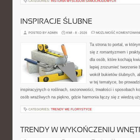
CATEGORIES:
HISTORIA WYŚCIGÓW SAMOCHODOWYCH
INSPIRACJE ŚLUBNE
POSTED BY ADMIN
KWI - 8 - 2026
MOŻLIWOŚĆ KOMENTOWAN
Ta strona to portal, w któr
się z romantyzmem i prakt
dla osób, które kochają kwi
lepiej zrozumieć tworzenie 
wokół bukietów ślubnych, a
w tej tematyce, bo prowadz
inspiracyjnych o roślinach, sezonowości, trwałości i sposobach 
osób wrażliwych na piękno, gdzie harmonia łączy się z wiedzą u
CATEGORIES:
TRENDY WE FLORYSTYCE
TRENDY W WYKOŃCZENIU WNĘT