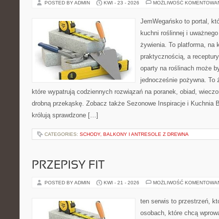
POSTED BY ADMIN
KWI - 23 - 2026
MOŻLIWOŚĆ KOMENTOWA
JemWegańsko to portal, któr
kuchni roślinnej i uważneg
żywienia. To platforma, na 
praktycznością, a receptury
oparty na roślinach może b
jednocześnie pożywna. To źr
które wypatrują codziennych rozwiązań na poranek, obiad, wieczo
drobną przekąskę. Zobacz także Sezonowe Inspiracje i Kuchnia B
królują sprawdzone […]
CATEGORIES:
SCHODY, BALKONY I ANTRESOLE Z DREWNA
PRZEPISY FIT
POSTED BY ADMIN
KWI - 21 - 2026
MOŻLIWOŚĆ KOMENTOWA
ten serwis to przestrzeń, k
osobach, które chcą wprow