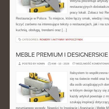
Witryna prezentuje artykuły
restauracyjnych doświadcze
pracy lokali. Zobacz też Re
Restauracje w Polsce. To miejsce, które łączy smak, wiedzę i in
liczyć zarówno na interesujące teksty o restauracjach, jak i na s
kuchnią, obsługą, trendami oraz […]
CATEGORIES:
ROWERY I AKTYWNY WYPOCZYNEK
MEBLE PREMIUM I DESIGNERSKIE
POSTED BY ADMIN
KWI - 10 - 2026
MOŻLIWOŚĆ KOMENTOWA
Italsystem to współczesna w
się na świecie mebli oraz 
dla osób urządzających dom 
w którym design łączy się 
każdy artykuł powstaje z m
szukają inspiracji dotyczący
rozumianego wygody. Nowości to Inspiracje i Aranżacje i Meble Mu