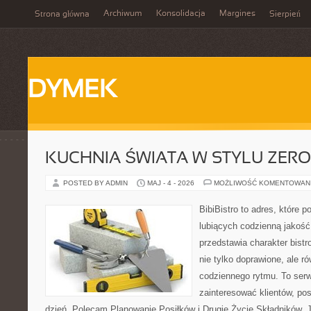
Archiwum
Konsolidacja
Margines
Strona główna
Sierpień
DYMEK
KUCHNIA ŚWIATA W STYLU ZER
POSTED BY ADMIN
MAJ - 4 - 2026
MOŻLIWOŚĆ KOMENTOWAN
BibiBistro to adres, które 
lubiących codzienną jakość
przedstawia charakter bistr
nie tylko doprawione, ale 
codziennego rytmu. To serw
zainteresować klientów, po
dzień. Polecam Planowanie Posiłków i Drugie Życie Składników. 