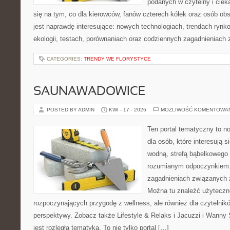
podanych w czytelny i ciek
się na tym, co dla kierowców, fanów czterech kółek oraz osób ob
jest naprawdę interesujące: nowych technologiach, trendach rynk
ekologii, testach, porównaniach oraz codziennych zagadnieniach
CATEGORIES:
TRENDY WE FLORYSTYCE
SAUNAWADOWICE
POSTED BY ADMIN
KWI - 17 - 2026
MOŻLIWOŚĆ KOMENTOWA
Ten portal tematyczny to no
dla osób, które interesują s
wodną, strefą bąbelkowego 
rozumianym odpoczynkiem. 
zagadnieniach związanych z
Można tu znaleźć użyteczn
rozpoczynających przygodę z wellness, ale również dla czytelni
perspektywy. Zobacz także Lifestyle & Relaks i Jacuzzi i Wanny
jest rozległa tematyka. To nie tylko portal […]