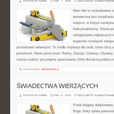
POSTED BY ADMIN
KWI - 7 - 2026
MOŻLIWOŚĆ KOMENTOWAN
Mars-Net to rozbudowana se
poświęcona jest urządzaniu
miejsce, w którym estetyka
funkcjonalnością. Strona 
odnajdywaniu najlepszych in
bogactwo rozwiązań związa
przesłonami okiennymi. To źródło inspiracji dla osób, które chc
przestrzeń. Warto przeczytać: Rolety, Żaluzje i Zasłony i Dywany 
można znaleźć przystępne opracowania, które tłumaczą praktycz
CATEGORIES:
MONTRAVELS
ŚWIADECTWA WIERZĄCYCH
POSTED BY ADMIN
KWI - 6 - 2026
MOŻLIWOŚĆ KOMENTOWAN
Portal religijny dedykowan
Boga, który splata powszed