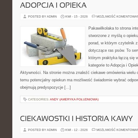
ADOPCJA I OPIEKA
POSTED BY ADMIN
KWI - 15 - 2026
MOŻLIWOŚĆ KOMENTOWA
Pakawilkolaka to strona int
stworzone z myślą o opiek
porad, w którym czytelnik 
dotyczące ras psów. To se
którym praktyka łączą się w
kategorie to Adopcja i Opie
Aktywności. Na stronie można znaleźć ciekawe omówienia wielu 
temu potencjalny opiekun ma możliwość świadomie wybrać odpowi
obejmują predyspozycje […]
CATEGORIES:
ANDY (AMERYKA POŁUDNIOWA)
CIEKAWOSTKI I HISTORIA KAWY
POSTED BY ADMIN
KWI - 12 - 2026
MOŻLIWOŚĆ KOMENTOWA