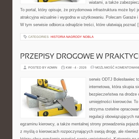
wiatami, a także zabezpiec
To portal, który opisuje, że przydomowa infrastruktura może być 
atrakcyjna wizualnie i wygodna w użytkowaniu. Polecam Garaże i 
W tym serwisie odbiorca odnajdzie treści, które ułatwiają poznać 
CATEGORIES:
HISTORIA NAGRODY NOBLA
PRZEPISY DROGOWE W PRAKTYC
POSTED BY ADMIN
KWI - 4 - 2026
MOŻLIWOŚĆ KOMENTOWAN
serwis ODTJ Bolesławiec to
internetowa, która skupia s
bezpieczeństwa na drodze 
umiejętności kierowców. To 
otrzyma rzetelne opracowan
regulacji obowiązujących n
egzaminu kierowcy, a także mentalnej strony prowadzenia pojazdu
z myślą o kierowcach rozpoczynających swoją drogę, ale również
którzy chcą regularnie rozwijać swoje umiejętności. Kategorie na 