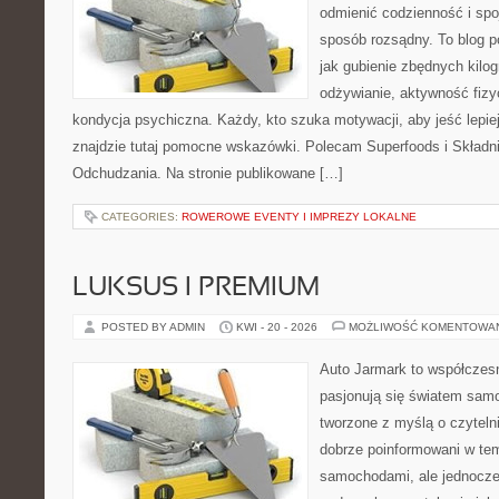
odmienić codzienność i spo
sposób rozsądny. To blog 
jak gubienie zbędnych kil
odżywianie, aktywność fizy
kondycja psychiczna. Każdy, kto szuka motywacji, aby jeść lepiej,
znajdzie tutaj pomocne wskazówki. Polecam Superfoods i Składn
Odchudzania. Na stronie publikowane […]
CATEGORIES:
ROWEROWE EVENTY I IMPREZY LOKALNE
LUKSUS I PREMIUM
POSTED BY ADMIN
KWI - 20 - 2026
MOŻLIWOŚĆ KOMENTOWA
Auto Jarmark to współczesn
pasjonują się światem sam
tworzone z myślą o czyteln
dobrze poinformowani w te
samochodami, ale jednocześ