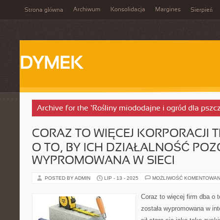
Archiwum
Konsolidacja
Margines
Strona główna
Sierpień
DYMEK
Archive for the ‘Rośliny miododajne i ogród dla pszc
CORAZ TO WIĘCEJ KORPORACJI T
O TO, BY ICH DZIAŁALNOŚĆ PO
WYPROMOWANA W SIECI
POSTED BY ADMIN
LIP - 13 - 2025
MOŻLIWOŚĆ KOMENTOWAN
Coraz to więcej firm dba o t
została wypromowana w int