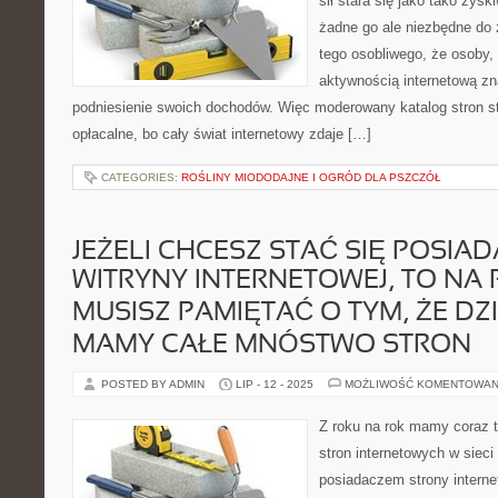
sił stara się jako tako zys
żadne go ale niezbędne do 
tego osobliwego, że osoby, 
aktywnością internetową zn
podniesienie swoich dochodów. Więc moderowany katalog stron sta
opłacalne, bo cały świat internetowy zdaje […]
CATEGORIES:
ROŚLINY MIODODAJNE I OGRÓD DLA PSZCZÓŁ
JEŻELI CHCESZ STAĆ SIĘ POSIA
WITRYNY INTERNETOWEJ, TO NA
MUSISZ PAMIĘTAĆ O TYM, ŻE DZI
MAMY CAŁE MNÓSTWO STRON
POSTED BY ADMIN
LIP - 12 - 2025
MOŻLIWOŚĆ KOMENTOWAN
Z roku na rok mamy coraz t
stron internetowych w sieci
posiadaczem strony interne