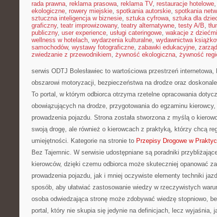
rada prawna
,
reklama prasowa
,
reklama TV
,
restauracje hotelowe
ekologiczne
,
rowery miejskie
,
spotkania autorskie
,
spotkania net
sztuczna inteligencja w biznesie
,
sztuka cyfrowa
,
sztuka dla dzie
graficzny
,
teatr improwizowany
,
teatry alternatywne
,
testy A/B
,
tł
publiczny
,
user experience
,
usługi cateringowe
,
wakacje z dziećm
wellness w hotelach
,
wydarzenia kulturalne
,
wydawnictwa książk
samochodów
,
wystawy fotograficzne
,
zabawki edukacyjne
,
zarzą
zwiedzanie z przewodnikiem
,
żywność ekologiczna
,
żywność regi
serwis ODTJ Bolesławiec to wartościowa przestrzeń internetowa, 
obszarowi motoryzacji, bezpieczeństwa na drodze oraz doskonale
To portal, w którym odbiorca otrzyma rzetelne opracowania dotyczą
obowiązujących na drodze, przygotowania do egzaminu kierowcy, 
prowadzenia pojazdu. Strona została stworzona z myślą o kiero
swoją drogę, ale również o kierowcach z praktyką, którzy chcą reg
umiejętności. Kategorie na stronie to
Przepisy Drogowe w Prakty
Bez Tajemnic. W serwisie udostępniane są poradniki przybliżają
kierowców, dzięki czemu odbiorca może skuteczniej opanować z
prowadzenia pojazdu, jak i mniej oczywiste elementy techniki jazd
sposób, aby ułatwiać zastosowanie wiedzy w rzeczywistych waru
osoba odwiedzająca stronę może zdobywać wiedzę stopniowo, b
portal, który nie skupia się jedynie na definicjach, lecz wyjaśnia,