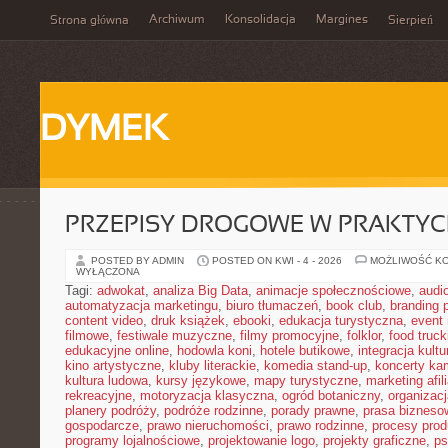
Archiwum
Konsolidacja
Margines
Strona główna
Sierpień
DYMEK
PRZEPISY DROGOWE W PRAKTYC
POSTED BY ADMIN
POSTED ON KWI - 4 - 2026
MOŻLIWOŚĆ K
WYŁĄCZONA
Tagi:
adwokat
,
analiza Big Data
,
animacje społecznościowe
,
audi
automatyzacja marketingu
,
biuro tłumaczeń
,
book club
,
branding 
content video
,
druk książek
,
ebooki
,
edukacja turystyczna
,
event
filmowe
,
festiwale muzyczne
,
filmy promocyjne
,
folklor
,
food truck
edukacyjne online
,
hodowla koni
,
hotele butikowe
,
integracja kult
kino artystyczne
,
kluby literackie
,
komedia stand-up
,
koncerty ka
kultura ludowa
,
kursy językowe
,
mapy turystyczne
,
marketing afil
rekreacyjne
,
motoryzacja klasyczna
,
ogród botaniczny
,
organizac
planery podróży
,
podróże rodzinne
,
porady prawne
,
prasa bizneso
gospodarcze
,
prawo nieruchomości
,
prawo rodzinne
,
procesy prod
programy lojalnościowe
,
projektowanie logo
,
projekty graficzne
,
ps