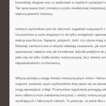
komunikaty drogowe oraz co analizować w zwykłych sytuacjach 
Tak opracowana treść zmniejsza ryzyko niewłaściwej interpretacji
większą pewność kierowcy.
Istotnym wyróżnikiem jest też obecność zagadnień związanych z 
Uczestnictwo w ruchu drogowym to nie tylko umiejętność operow
reakcje psychiczne. Napięcie, pośpiech, złość czy rutyna mogą 
Materiały zamieszczane w witrynie ułatwiają zauważenie, jak wzm
opanowywać napięcie oraz jak kształtować dojrzałe podejście do j
pełni rolę nie tylko źródła wiedzy motoryzacyjnej, lecz również 
odpowiedzialności za kierownicą.
Witryna poświęca uwagę również motoryzacyjnym mitom i faktom.
segment, ponieważ sporo użytkowników dróg opiera się na niezwe
mogą wprowadzać w błąd. Przemyślane wyjaśnienia pomagają oddz
temu odbiorca może świadomiej korzystać z wiedzy motoryzacyjne
wynikających z fałszywych założeń. To pokazuje, że portal dba o