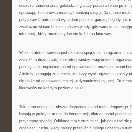
deszczu, zimowa aura, gołoledź, mgła czy poruszanie się po zmro
sprawiają, że kierowca musi być bardziej czujny. Na stronie moż
przygotować auto przed wyjazdem podczas gorszej pogody, jak re
zwiększać własne bezpieczeństwo wtedy, gdy warunki nie sprzyja
informacji, który może przydać się każdemu kierowcy.
Wielkim atutem serwisu jest szerokie spojrzenie na egzamin i na
znaleźć tu dużą dawkę konkretnej wiedzy związanych z organizac
potknięciami, napięciem przed sprawdzianem oraz sposobami bud
Artykuły pomagają zrozumieć, że dobry wynik egzaminu zależy nie
ale także od opanowanej reakcji w dynamicznej sytuacji. Ta str
kierowców na każdym poziomie nauki.
Tak samo cenny jest obszar dotyczący zasad ruchu drogowego. 
bywają w praktyce trudne do interpretacji, dlatego portal podejmu
przystępny sposób. Odbiorca może zrozumieć, jak poruszać się 
organizacji ruchu, kiedy należy przepuścić innego uczestnika ruch