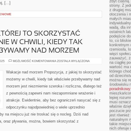
zbyt ciasną.
ej, […]
strony. Z je
z drugiej m
otoczenia i 
IENIOWE
małych mias
indywidualny
wadą, dla i
ostatnich la
KTÓREJ TO SKORZYSTAĆ
podejście do
to, co blisk
IE W CHWILI, KIEDY TAK
konkretnym m
rzemiosła, l
EBYWAMY NAD MORZEM
więzi społec
zauważyć, że
PROPOZYCJA,
2025
MOŻLIWOŚĆ KOMENTOWANIA
ZOSTAŁA WYŁĄCZONA
na ciągłej 
Z
wartość ma d
KTÓREJ
TO
którego chod
Wakacje nad morzem Propozycja, z jakiej to skorzystać
SKORZYSTAĆ
od dziecińst
JESTEŚMY
możemy w chwili, kiedy tak właściwie przebywamy nad
można się r
W
STANIE
środowisku 
morzem jest niezmiernie szeroka i rozliczna, dlatego też
W
poradnikowy
CHWILI,
z pewnością zapewni nam niezapomniane wrażenie i
mieszkańcom 
KIEDY
TAK
lepiej rozum
WŁAŚCIWIE
atrakcje. Ewidentnie, aby bez ograniczeń nasycać się z
musi oznacz
PRZEBYWAMY
NAD
właśnie dzięk
odpoczynku najodpowiedniej o wiele uprzednio
MORZEM
poczucie prz
by na miejscu już nie troskać się o nocleg. Dziś nad
jest również 
naturalnym 
a, oraz pływania, można, bowiem skorzystać z
takie miejsc
nich oferuje