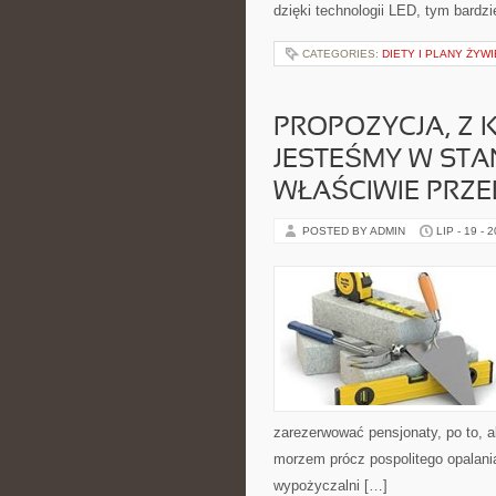
dzięki technologii LED, tym bardzi
CATEGORIES:
DIETY I PLANY ŻYW
PROPOZYCJA, Z 
JESTEŚMY W STAN
WŁAŚCIWIE PRZ
POSTED BY ADMIN
LIP - 19 - 
zarezerwować pensjonaty, po to, a
morzem prócz pospolitego opalani
wypożyczalni […]