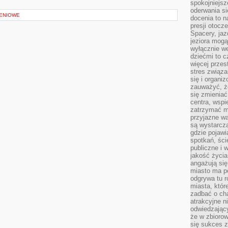
spokojniejsz
oderwania si
IENIOWE
docenia to n
presji otoc
Spacery, jaz
jeziora mogą
wyłącznie w
dziećmi to 
więcej przes
stres związ
się i organi
zauważyć, że
się zmieniać
centra, wspie
zatrzymać mi
przyjazne wa
są wystarcza
gdzie pojawi
spotkań, ści
publiczne i 
jakość życia
angażują się
miasto ma po
odgrywa tu 
miasta, które
zadbać o cha
atrakcyjne n
odwiedzając
że w zbioro
się sukces 