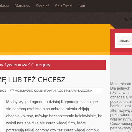
idacja
Margines
Tagi
Sierpień
Spis Treści
SUB
lany żywieniowe’ Category
MĘ LUB TEŻ CHCESZ
Małe miasta 
Dla jednych 
JEŻELI
 2025
MOŻLIWOŚĆ KOMENTOWANIA
ZOSTAŁA WYŁĄCZONA
i życia w ba
MASZ
oznaczają br
FIRMĘ
LUB
poczucie zam
Modny wygląd ogrodu to dzisiaj Korporacje zajmujące
TEŻ
bardziej zło
CHCESZ
się ochroną osobistą albo ochroną mienia zbijają
alternatywą d
pozbawioną m
obecnie kokosy, mówiąc bezsprzecznie kolokwialnie, bo
własny rytm,
wokół nas znajduje się coraz więcej firm, które
Coraz więcej
perspektywy
potrzebują takiej ochrony czy też coraz więcej domów,