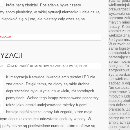
zdalna, potr
wielkomiejs
które nęcą złodziei. Posiadanie bywa często
przewartości
y sporo pieniędzy, w takiej sytuacji nierzadko ludzie czują
wydawało si
ogromna zale
niepokoić się o jutro, ale niestety cały czas są na
małych mias
rzeczy. Krót
kontakt z ur
większa znaj
IENIOWE
że życie moż
W dużych agl
sama logist
samochodzie,
YZACJI
narastające
spraw można 
napięcia. To 
SYSTEMY
025
MOŻLIWOŚĆ KOMENTOWANIA
ZOSTAŁA WYŁĄCZONA
KLIMATYZACJI
zorganizowa
życia bardzi
Klimatyzacja Katowice Inwencja architektów LED nie
człowiek ma 
zadbać o odp
zna granic. Dzięki temu, że diody są takie drobne,
Nie oznacza 
dopuszczalne było użycie ich w wielu, różnorodnych
problemów. W
młodych ludz
pomysłach. Wobec tego lampy zastosowane pozostały
słabszą ofer
także jako lampki umiejscowione między fugami.
tam dobrze p
branżach. Zd
Istnieją najróżniejsze lampy lub zegarki, które mają
społeczność
patrzy na zm
tórym dopuszczalne jest odczytanie godziny w nocy. W
ambicjach za
j pożyteczne są podświetlone numerki, które możliwe są
anonimowośc