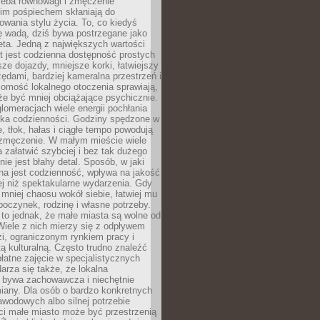
zeba równowagi i zmęczenie
kim pośpiechem skłaniają do
owania stylu życia. To, co kiedyś
ę wadą, dziś bywa postrzegane jako
ta. Jedną z największych wartości
t jest codzienna dostępność prostych
sze dojazdy, mniejsze korki, łatwiejszy
zędami, bardziej kameralna przestrzeń i
omość lokalnego otoczenia sprawiają,
e być mniej obciążające psychicznie.
omeracjach wiele energii pochłania
yka codzienności. Godziny spędzone w
 tłok, hałas i ciągłe tempo powodują
 zmęczenie. W małym mieście wiele
załatwić szybciej i bez tak dużego
nie jest błahy detal. Sposób, w jaki
na jest codzienność, wpływa na jakość
ej niż spektakularne wydarzenia. Gdy
mniej chaosu wokół siebie, łatwiej mu
oczynek, rodzinę i własne potrzeby.
to jednak, że małe miasta są wolne od
iele z nich mierzy się z odpływem
i, ograniczonym rynkiem pracy i
tą kulturalną. Często trudno znaleźć
łatne zajęcie w specjalistycznych
arza się także, że lokalna
 bywa zachowawcza i niechętnie
iany. Dla osób o bardzo konkretnych
wodowych albo silnej potrzebie
i małe miasto może być przestrzenią