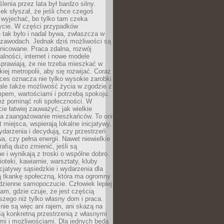
enia przez lata był bardzo silny.
ek słyszał, że jeśli chce czegoś
 wyjechać, bo tylko tam czeka
ycie. W części przypadków
 tak było i nadal bywa, zwłaszcza w
 zawodach. Jednak dziś możliwości są
żnicowane. Praca zdalna, rozwój
łalności, internet i nowe modele
prawiają, że nie trzeba mieszkać w
iej metropolii, aby się rozwijać. Coraz
ces oznacza nie tylko wysokie zarobki
 ale także możliwość życia w zgodzie z
pem, wartościami i potrzebą spokoju.
ż pominąć roli społeczności. W
e łatwiej zauważyć, jak wielkie
a zaangażowanie mieszkańców. To oni
t miejsca, wspierają lokalne inicjatywy,
ydarzenia i decydują, czy przestrzeń
a, czy pełna energii. Nawet niewielkie
rafią dużo zmienić, jeśli są
 i wynikają z troski o wspólne dobro.
ioteki, kawiarnie, warsztaty, kluby
icjatywy sąsiedzkie i wydarzenia dla
ą tkankę społeczną, która ma ogromny
dzienne samopoczucie. Człowiek lepiej
tam, gdzie czuje, że jest częścią
zego niż tylko własny dom i praca.
nie są więc ani rajem, ani skazą na
Są konkretną przestrzenią z własnymi
mi i możliwościami. Dla jednych będą