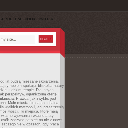
SCRIBE
FACEBOOK
TWITTER
od lat budzą mieszane skojarzenia.
są symbolem spokoju, bliskości natury
rdziej ludzkim tempie. Dla innych
ak perspektyw, ograniczoną ofertę i
knięcia. Prawda, jak zwykle, jest
żona. Małe miasta nie są ani idealną
la wielkich metropolii, ani przestrzenią
ożliwości. To miejsca, które mają
 własne wyzwania i własne atuty.
 osób zaczyna patrzeć na nie z nowej
, szczególnie w czasach, gdy praca