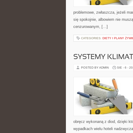
problemowe, zwłaszcza, jeżeli mam
się spokojnie, albowiem nie muszą 
cenzurowanym, […]
CATEGORIES:
DIETY I PLANY ŻYW
SYSTEMY KLIMAT
POSTED BY ADMIN
SIE - 6 - 2
obręcz wykonaną z diod, dzięki k
wypadkach wielu hoteli nadzwycza