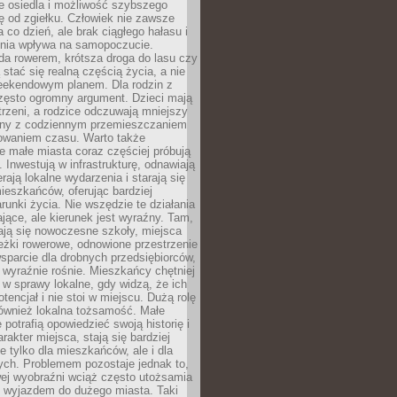
e osiedla i możliwość szybszego
ę od zgiełku. Człowiek nie zawsze
a co dzień, ale brak ciągłego hałasu i
zenia wpływa na samopoczucie.
da rowerem, krótsza droga do lasu czy
 stać się realną częścią życia, a nie
eekendowym planem. Dla rodzin z
często ogromny argument. Dzieci mają
trzeni, a rodzice odczuwają mniejszy
any z codziennym przemieszczaniem
zowaniem czasu. Warto także
 małe miasta coraz częściej próbują
. Inwestują w infrastrukturę, odnawiają
rają lokalne wydarzenia i starają się
eszkańców, oferując bardziej
runki życia. Nie wszędzie te działania
jące, ale kierunek jest wyraźny. Tam,
ają się nowoczesne szkoły, miejsca
eżki rowerowe, odnowione przestrzenie
wsparcie dla drobnych przedsiębiorców,
 wyraźnie rośnie. Mieszkańcy chętniej
 w sprawy lokalne, gdy widzą, że ich
tencjał i nie stoi w miejscu. Dużą rolę
również lokalna tożsamość. Małe
 potrafią opowiedzieć swoją historię i
rakter miejsca, stają się bardziej
ie tylko dla mieszkańców, ale i dla
ych. Problemem pozostaje jednak to,
wej wyobraźni wciąż często utożsamia
z wyjazdem do dużego miasta. Taki