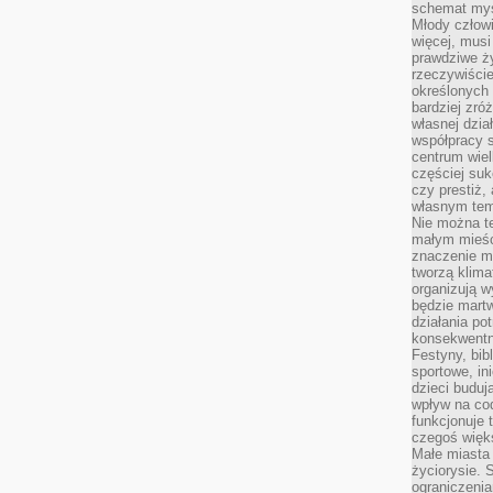
schemat myśl
Młody człowi
więcej, musi
prawdziwe ż
rzeczywiście
określonych
bardziej zró
własnej dzia
współpracy s
centrum wielk
częściej suk
czy prestiż,
własnym tem
Nie można te
małym mieści
znaczenie m
tworzą klima
organizują w
będzie martw
działania pot
konsekwentne
Festyny, bibl
sportowe, in
dzieci buduj
wpływ na co
funkcjonuje 
czegoś więks
Małe miasta 
życiorysie. 
ograniczenia