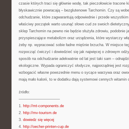
czasie których traci się głównie wodę, tak pieczołowicie tracone 
błyskawicznie powracają – bezglutenowe Tarchomin. Czy są wob
odchudzanie, które zagwarantują odpowiednie i przede wszystkim
właściwy początek warto usunąć słowo cud ze swoich dietetyczny
sklep Tarchomin na pewno nie będzie służyła zdrowiu, podobnie 
przyspieszające metabolizm oraz urządzenia, które wystarczy wł
żeby np. wypracować sobie ładne mięśnie brzucha. W miejsce teg
rozpocząć ćwiczyć i dowiedzieć się jak najwięcej o zdrowym odż
sposób na odchudzanie adekwatnie od lat jest taki sam – odnajdz
ekologiczne. Wypada ograniczyć słodycze, najporządniej jest rozp
wzbogacić własne powszednie menu o sycące warzywa oraz owoce
mają mało kalorii, to w dodatku dają systemowi cennych witamin 
źródło:
———————————
1.
http://mt-components.de
2.
http://mv-tourism.de
3.
dowiedz się więcej
4.
http://oecher-printen-cup.de