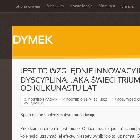
Archiwum
Konsolidacja
Margines
Strona główna
Sierpień
DYMEK
JEST TO WZGLĘDNIE INNOWACY
DYSCYPLINA, JAKA ŚWIECI TRIU
OD KILKUNASTU LAT
POSTED BY ADMIN
POSTED ON LIP - 10 - 2025
MOŻLIWOŚĆ 
WYŁĄCZONA
Spora cześć społeczeństwa ma nadwagę
Przejście na dietę nie jest trudne. O dużo trudniej jest już na nie
kolejności utrzymać jej efekty. Niestety wynik jojo to już norma. 