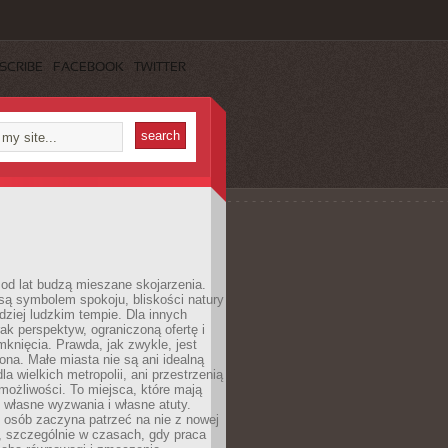
SCRIBE
FACEBOOK
TWITTER
od lat budzą mieszane skojarzenia.
są symbolem spokoju, bliskości natury
rdziej ludzkim tempie. Dla innych
ak perspektyw, ograniczoną ofertę i
knięcia. Prawda, jak zwykle, jest
żona. Małe miasta nie są ani idealną
la wielkich metropolii, ani przestrzenią
ożliwości. To miejsca, które mają
 własne wyzwania i własne atuty.
 osób zaczyna patrzeć na nie z nowej
, szczególnie w czasach, gdy praca