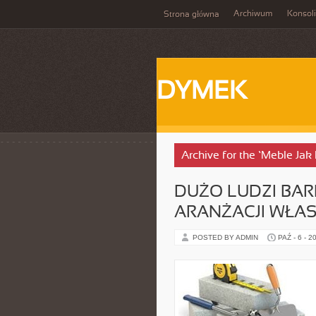
Archiwum
Konsol
Strona główna
DYMEK
Archive for the ‘Meble Jak
DUŻO LUDZI BA
ARANŻACJI WŁA
POSTED BY ADMIN
PAŹ - 6 - 2