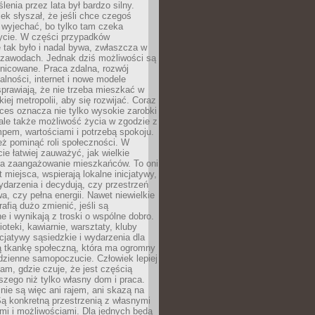
enia przez lata był bardzo silny.
ek słyszał, że jeśli chce czegoś
 wyjechać, bo tylko tam czeka
ycie. W części przypadków
 tak było i nadal bywa, zwłaszcza w
 zawodach. Jednak dziś możliwości są
żnicowane. Praca zdalna, rozwój
łalności, internet i nowe modele
prawiają, że nie trzeba mieszkać w
iej metropolii, aby się rozwijać. Coraz
ces oznacza nie tylko wysokie zarobki
 ale także możliwość życia w zgodzie z
pem, wartościami i potrzebą spokoju.
ż pominąć roli społeczności. W
e łatwiej zauważyć, jak wielkie
a zaangażowanie mieszkańców. To oni
t miejsca, wspierają lokalne inicjatywy,
ydarzenia i decydują, czy przestrzeń
a, czy pełna energii. Nawet niewielkie
rafią dużo zmienić, jeśli są
 i wynikają z troski o wspólne dobro.
ioteki, kawiarnie, warsztaty, kluby
icjatywy sąsiedzkie i wydarzenia dla
ą tkankę społeczną, która ma ogromny
dzienne samopoczucie. Człowiek lepiej
tam, gdzie czuje, że jest częścią
zego niż tylko własny dom i praca.
nie są więc ani rajem, ani skazą na
Są konkretną przestrzenią z własnymi
mi i możliwościami. Dla jednych będą