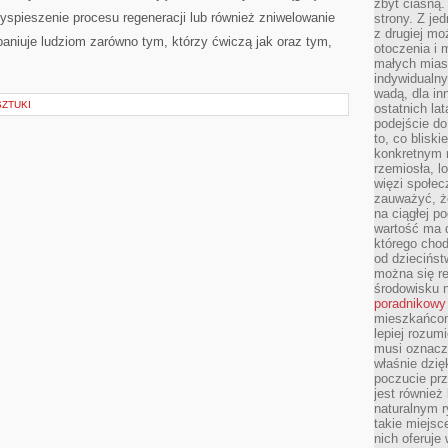
zbyt ciasną.
zyspieszenie procesu regeneracji lub również zniwelowanie
strony. Z je
z drugiej m
aniuje ludziom zarówno tym, którzy ćwiczą jak oraz tym,
otoczenia i 
małych mias
indywidualny
wadą, dla i
SZTUKI
ostatnich la
podejście do
to, co blisk
konkretnym m
rzemiosła, l
więzi społec
zauważyć, że
na ciągłej 
wartość ma d
którego chod
od dziecińst
można się r
środowisku 
poradnikowy
mieszkańcom 
lepiej rozum
musi oznacz
właśnie dzięk
poczucie prz
jest również 
naturalnym 
takie miejsc
nich oferuje