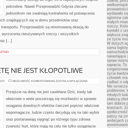
zdalna, potr
wielkomiejs
potrzebne. Nawet Przeprowadzki Gdynia zlecane
przewartości
jednostkom nie zwalniają kontrahenta od poświęcenia
wydawało si
ogromna zale
ich znajdujących się w domu przedmiotów oraz
małych mias
rzeczy. Krót
 transportu. Przeprowadzki są renomowaną okazją do
kontakt z ur
, wyrzucenia nieużywanych rzeczy i wszystkich
większa znaj
że życie moż
raz […]
W dużych agl
sama logist
samochodzie,
SZTUKI
narastające
spraw można 
napięcia. To 
zorganizowa
ETĘ NIE JEST KŁOPOTLIWE
życia bardzi
człowiek ma 
PRZEJŚCIE
2025
MOŻLIWOŚĆ KOMENTOWANIA
ZOSTAŁA WYŁĄCZONA
zadbać o odp
NA
Nie oznacza 
DIETĘ
problemów. W
NIE
Przejście na dietę nie jest zawikłane Dziś, kiedy tak
JEST
młodych ludz
KŁOPOTLIWE
właściwie o wiele poszerzają się możliwości w sprawie
słabszą ofer
tam dobrze p
osiągania dowolnych efektów ćwiczeń poprzez właściwe
branżach. Zd
społeczność
wspomagacze, ludzie często decydują się na taki wybór
patrzy na zm
oraz postanawiają sięgnąć po różnego typu zdrowa
ambicjach za
anonimowośc
żywność hurt, które mają na celu nie tylko osiągnięcie