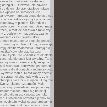
e osiedla i możliwość szybszego
ę od zgiełku. Człowiek nie zawsze
a co dzień, ale brak ciągłego hałasu i
zenia wpływa na samopoczucie.
da rowerem, krótsza droga do lasu czy
 stać się realną częścią życia, a nie
eekendowym planem. Dla rodzin z
często ogromny argument. Dzieci mają
trzeni, a rodzice odczuwają mniejszy
any z codziennym przemieszczaniem
zowaniem czasu. Warto także
 małe miasta coraz częściej próbują
. Inwestują w infrastrukturę, odnawiają
rają lokalne wydarzenia i starają się
eszkańców, oferując bardziej
runki życia. Nie wszędzie te działania
jące, ale kierunek jest wyraźny. Tam,
ają się nowoczesne szkoły, miejsca
eżki rowerowe, odnowione przestrzenie
wsparcie dla drobnych przedsiębiorców,
 wyraźnie rośnie. Mieszkańcy chętniej
 w sprawy lokalne, gdy widzą, że ich
tencjał i nie stoi w miejscu. Dużą rolę
również lokalna tożsamość. Małe
 potrafią opowiedzieć swoją historię i
rakter miejsca, stają się bardziej
ie tylko dla mieszkańców, ale i dla
ych. Problemem pozostaje jednak to,
wej wyobraźni wciąż często utożsamia
z wyjazdem do dużego miasta. Taki