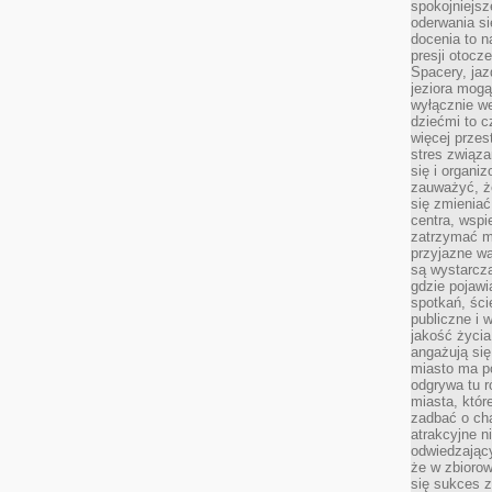
spokojniejsz
oderwania si
docenia to n
presji otoc
Spacery, jaz
jeziora mogą
wyłącznie w
dziećmi to 
więcej przes
stres związ
się i organi
zauważyć, że
się zmieniać
centra, wspie
zatrzymać mi
przyjazne wa
są wystarcza
gdzie pojawi
spotkań, ści
publiczne i 
jakość życia
angażują się
miasto ma po
odgrywa tu 
miasta, które
zadbać o cha
atrakcyjne n
odwiedzając
że w zbioro
się sukces 