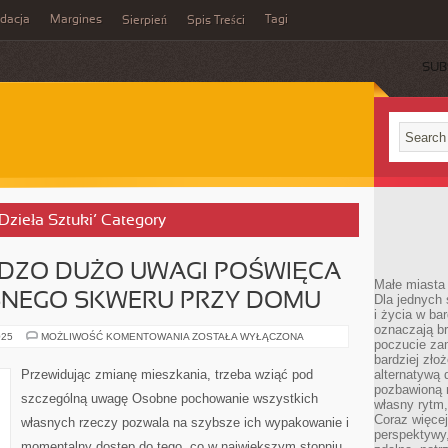
idacja
Margines
Tagi
Sierpień
Spis Treści
SUB
 Dzieła Sztuki’ Category
RDZO DUŻO UWAGI POŚWIĘCA
Małe miasta 
SNEGO SKWERU PRZY DOMU
Dla jednych 
i życia w ba
oznaczają br
DUŻO
025
MOŻLIWOŚĆ KOMENTOWANIA
ZOSTAŁA WYŁĄCZONA
poczucie zam
LUDZI
BARDZO
bardziej zło
DUŻO
Przewidując zmianę mieszkania, trzeba wziąć pod
alternatywą d
UWAGI
pozbawioną m
POŚWIĘCA
szczególną uwagę Osobne pochowanie wszystkich
ARANŻACJI
własny rytm,
WŁASNEGO
Coraz więcej
własnych rzeczy pozwala na szybsze ich wypakowanie i
SKWERU
perspektywy
PRZY
momentalny dostęp do tego, co w największym stopniu
DOMU