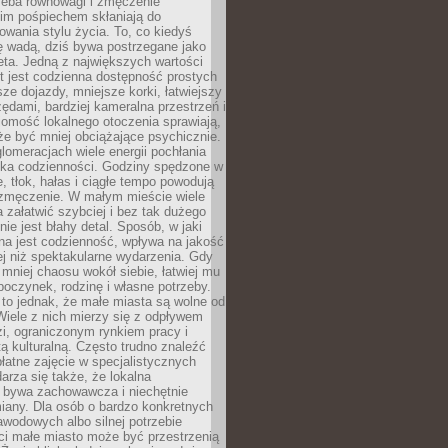
zeba równowagi i zmęczenie
kim pośpiechem skłaniają do
owania stylu życia. To, co kiedyś
ę wadą, dziś bywa postrzegane jako
ta. Jedną z największych wartości
t jest codzienna dostępność prostych
sze dojazdy, mniejsze korki, łatwiejszy
zędami, bardziej kameralna przestrzeń i
omość lokalnego otoczenia sprawiają,
e być mniej obciążające psychicznie.
omeracjach wiele energii pochłania
yka codzienności. Godziny spędzone w
 tłok, hałas i ciągłe tempo powodują
 zmęczenie. W małym mieście wiele
załatwić szybciej i bez tak dużego
nie jest błahy detal. Sposób, w jaki
na jest codzienność, wpływa na jakość
ej niż spektakularne wydarzenia. Gdy
mniej chaosu wokół siebie, łatwiej mu
oczynek, rodzinę i własne potrzeby.
to jednak, że małe miasta są wolne od
iele z nich mierzy się z odpływem
i, ograniczonym rynkiem pracy i
tą kulturalną. Często trudno znaleźć
łatne zajęcie w specjalistycznych
arza się także, że lokalna
 bywa zachowawcza i niechętnie
iany. Dla osób o bardzo konkretnych
wodowych albo silnej potrzebie
i małe miasto może być przestrzenią