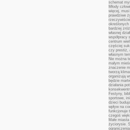
schemat myśl
Młody człowi
więcej, musi
prawdziwe ż
rzeczywiście
określonych
bardziej zró
własnej dzia
współpracy s
centrum wielk
częściej suk
czy prestiż,
własnym tem
Nie można te
małym mieści
znaczenie m
tworzą klima
organizują w
będzie martw
działania pot
konsekwentne
Festyny, bibl
sportowe, in
dzieci buduj
wpływ na co
funkcjonuje 
czegoś więks
Małe miasta 
życiorysie. 
ograniczenia