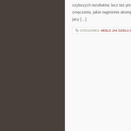
szybszych rezultatów, lecz też pr
zmęczenia, jakie nagminnie akomp
jacy […]
CATEGORIES:
MEBLE JAK DZIEŁA 