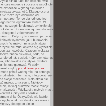
 Życie blisko ludzi ma bowiem dwie
dnej daje wsparcie i poczucie wspólnoty,
oże oznaczać większą ciekawość
mniejszą prywatność. Dlatego ocena
t nie może być oderwana od
ch potrzeb. To, co dla jednego jest
nnego będzie ogromnym atutem. W
tach szczególnie ciekawie zmieniło się
 lokalności. Coraz więcej osób docenia
ie, dostępne i zakorzenione w
iejscu. Dotyczy to zarówno jedzenia,
okalnych wydarzeń, jak i budowania
znych. W małych miastach łatwiej
 życie nie musi opierać się wyłącznie
pogoni za nowością. Czasem większą
obrze znana piekarnia, park, do
zi się od lat, sąsiad, który pamięta nas
wa, albo lokalna inicjatywa, w którą
ealnie zaangażować. W takim
nawet zwykły
portal tematyczno-
może pełnić ważną rolę, bo pomaga
odnaleźć informacje, integrować się i
ieć swoje otoczenie. Mała skala nie
ać małego znaczenia. Niekiedy
i niej łatwiej budować trwałe relacje i
ynależności. Wielką siłą małych miast
kontakt z przyrodą i bardziej
rytmem dnia. Oczywiście nie każde
e wygląda jak pocztówka, ale wiele z
 większy dostęp do zieleni,