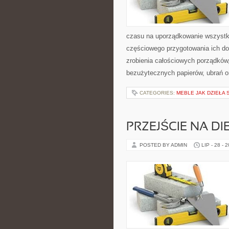
czasu na uporządkowanie wszystk
częściowego przygotowania ich do
zrobienia całościowych porządków
bezużytecznych papierów, ubrań o
CATEGORIES:
MEBLE JAK DZIEŁA 
PRZEJŚCIE NA DI
POSTED BY ADMIN
LIP - 28 - 