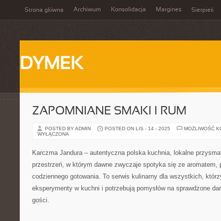
Archiwum
Konsolidacja
Margines
Strona główna
Sierpień
DYMEK
ZAPOMNIANE SMAKI I RUM
POSTED BY ADMIN
POSTED ON LIS - 14 - 2025
MOŻLIWOŚĆ 
WYŁĄCZONA
Karczma Jandura – autentyczna polska kuchnia, lokalne przysmaki
przestrzeń, w którym dawne zwyczaje spotyka się ze aromatem, p
codziennego gotowania. To serwis kulinarny dla wszystkich, którzy
eksperymenty w kuchni i potrzebują pomysłów na sprawdzone dani
gości.