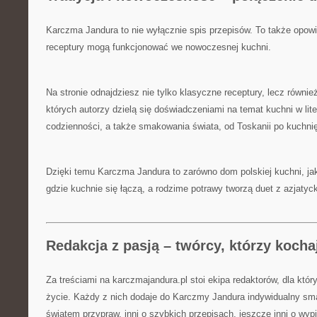
Karczma Jandura to nie wyłącznie spis przepisów. To także opow
receptury mogą funkcjonować we nowoczesnej kuchni.
Na stronie odnajdziesz nie tylko klasyczne receptury, lecz równi
których autorzy dzielą się doświadczeniami na temat kuchni w liter
codzienności, a także smakowania świata, od Toskanii po kuchnię
Dzięki temu Karczma Jandura to zarówno dom polskiej kuchni, jak
gdzie kuchnie się łączą, a rodzime potrawy tworzą duet z azjatyc
Redakcja z pasją – twórcy, którzy koch
Za treściami na karczmajandura.pl stoi ekipa redaktorów, dla któr
życie. Każdy z nich dodaje do Karczmy Jandura indywidualny sma
światem przypraw, inni o szybkich przepisach, jeszcze inni o wy