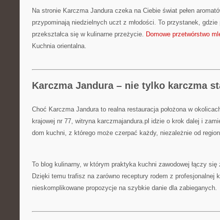
Na stronie Karczma Jandura czeka na Ciebie świat pełen aromatów,
przypominają niedzielnych uczt z młodości. To przystanek, gdzie 
przekształca się w kulinarne przeżycie.
Domowe przetwórstwo ml
Kuchnia orientalna.
Karczma Jandura – nie tylko karczma s
Choć Karczma Jandura to realna restauracja położona w okolicac
krajowej nr 77, witryna karczmajandura.pl idzie o krok dalej i zam
dom kuchni, z którego może czerpać każdy, niezależnie od region
To blog kulinarny, w którym praktyka kuchni zawodowej łączy się
Dzięki temu trafisz na zarówno receptury rodem z profesjonalnej ku
nieskomplikowane propozycje na szybkie danie dla zabieganych.