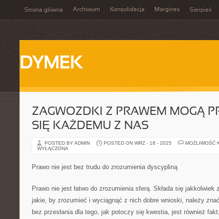
Archiwum
Konsolidacja
Margines
Strona główna
Sierpień
DYMEK
ZAGWOZDKI Z PRAWEM MOGĄ P
SIĘ KAŻDEMU Z NAS
POSTED BY ADMIN
POSTED ON WRZ - 18 - 2025
MOŻLIWOŚĆ 
WYŁĄCZONA
Prawo nie jest bez trudu do zrozumienia dyscypliną
Prawo nie jest łatwo do zrozumienia sferą. Składa się jakkolwiek 
jakie, by zrozumieć i wyciągnąć z nich dobre wnioski, należy zna
bez przesłania dla tego, jak potoczy się kwestia, jest również fa