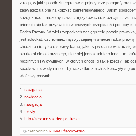
z tego, w jaki sposób zinterpretować pojedyncze paragrafy oraz w
zaświadczają one na korzyść zainteresowanego. Jakim sposobem n
każdy z nas – możemy nawet zaryzykować oraz oznajmić, że naw
orientuje się tak przyzwoicie w prawnych przepisach i pomocy mus
Radca Prawny. W wielu wypadkach zasięgnięcie porady prawnika, 
jest adwokat, czy również najzwyczajniej w świecie radca prawny
chodzi tu nie tylko o sprawy karne, jakie są w stanie wiązać się
skutkami dla oskarżonego, niemniej jednak także o inne – te, któ
rodzinnych i w cywilnych, w których chodzi o takie rzeczy, jak o
spadków, rozwody i inne – by wszystkie z nich zakończyły się po
właściwy prawnik.
1.
nawigacja
2.
nawigacja
3.
nawigacja
4.
teksty
5.
http://alexundzak.de/spis-tresci
CATEGORIES:
KLIMAT I ŚRODOWISKO