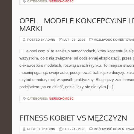
CATEGORIES:
NIERUCHOMOŚCI
OPEL – MODELE KONCEPCYJNE I
MARKI
POSTED BY ADMIN
LUT - 25 - 2026
MOŻLIWOŚĆ KOMENTOWA
e-opel.com.pl to serwis o samochodach, który koncentruje s
wszystkim, co z nią związane: od codziennej eksploatacji, przez 
ciekawostki o modelach, rozwiązaniach i rynku. To miejsce stwor
mocniej ogarnąć swoje auto, podejmować trafniejsze decyzje zak
czytać o motoryzacji w sposób praktyczny. Blog łączy zaintere
podejściem „na co dzień”, gdzie liczy się nie tylko […]
CATEGORIES:
NIERUCHOMOŚCI
FITNESS KOBIET VS MĘŻCZYZN
POSTED BY ADMIN
LUT - 24 - 2026
MOŻLIWOŚĆ KOMENTOWA