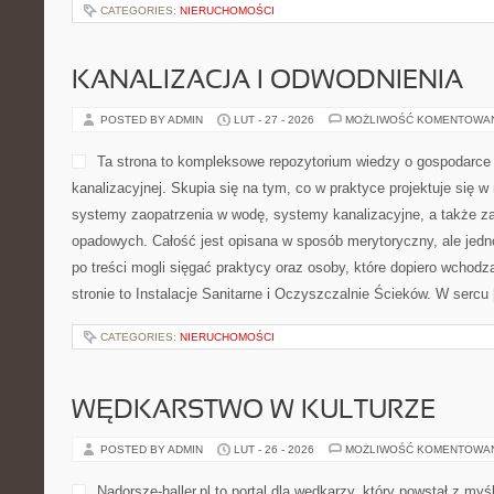
CATEGORIES:
NIERUCHOMOŚCI
KANALIZACJA I ODWODNIENIA
POSTED BY ADMIN
LUT - 27 - 2026
MOŻLIWOŚĆ KOMENTOWA
Ta strona to kompleksowe repozytorium wiedzy o gospodarce w
kanalizacyjnej. Skupia się na tym, co w praktyce projektuje się w
systemy zaopatrzenia w wodę, systemy kanalizacyjne, a także 
opadowych. Całość jest opisana w sposób merytoryczny, ale jedn
po treści mogli sięgać praktycy oraz osoby, które dopiero wchod
stronie to Instalacje Sanitarne i Oczyszczalnie Ścieków. W sercu
CATEGORIES:
NIERUCHOMOŚCI
WĘDKARSTWO W KULTURZE
POSTED BY ADMIN
LUT - 26 - 2026
MOŻLIWOŚĆ KOMENTOWA
Nadorsze-haller.pl to portal dla wędkarzy, który powstał z myś