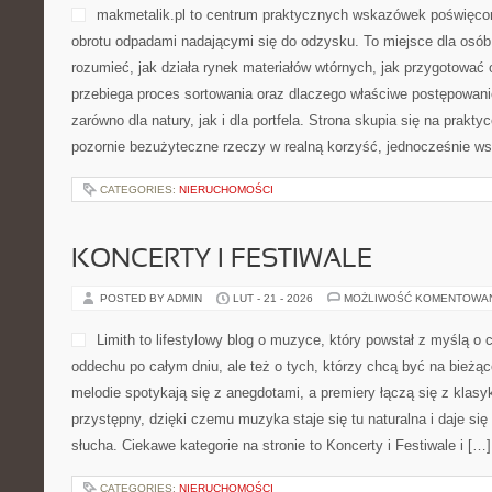
makmetalik.pl to centrum praktycznych wskazówek poświęcon
obrotu odpadami nadającymi się do odzysku. To miejsce dla osób i 
rozumieć, jak działa rynek materiałów wtórnych, jak przygotować
przebiega proces sortowania oraz dlaczego właściwe postępowan
zarówno dla natury, jak i dla portfela. Strona skupia się na prakty
pozornie bezużyteczne rzeczy w realną korzyść, jednocześnie ws
CATEGORIES:
NIERUCHOMOŚCI
KONCERTY I FESTIWALE
POSTED BY ADMIN
LUT - 21 - 2026
MOŻLIWOŚĆ KOMENTOWA
Limith to lifestylowy blog o muzyce, który powstał z myślą o
oddechu po całym dniu, ale też o tych, którzy chcą być na bieżą
melodie spotykają się z anegdotami, a premiery łączą się z klas
przystępny, dzięki czemu muzyka staje się tu naturalna i daje się
słucha. Ciekawe kategorie na stronie to Koncerty i Festiwale i […]
CATEGORIES:
NIERUCHOMOŚCI