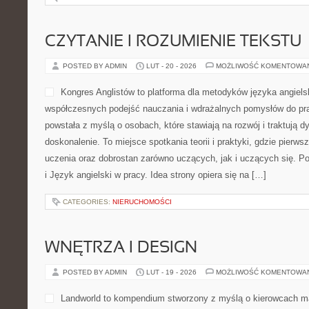
CZYTANIE I ROZUMIENIE TEKSTU
POSTED BY ADMIN
LUT - 20 - 2026
MOŻLIWOŚĆ KOMENTOWA
Kongres Anglistów to platforma dla metodyków języka angiels
współczesnych podejść nauczania i wdrażalnych pomysłów do pra
powstała z myślą o osobach, które stawiają na rozwój i traktują d
doskonalenie. To miejsce spotkania teorii i praktyki, gdzie pierws
uczenia oraz dobrostan zarówno uczących, jak i uczących się. P
i Język angielski w pracy. Idea strony opiera się na […]
CATEGORIES:
NIERUCHOMOŚCI
WNĘTRZA I DESIGN
POSTED BY ADMIN
LUT - 19 - 2026
MOŻLIWOŚĆ KOMENTOWA
Landworld to kompendium stworzony z myślą o kierowcach ma