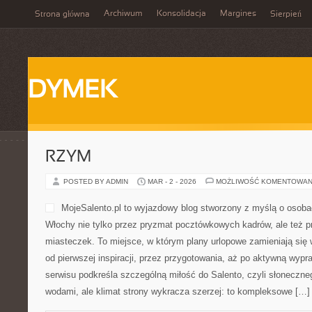
Archiwum
Konsolidacja
Margines
Strona główna
Sierpień
DYMEK
RZYM
POSTED BY ADMIN
MAR - 2 - 2026
MOŻLIWOŚĆ KOMENTOWAN
MojeSalento.pl to wyjazdowy blog stworzony z myślą o osoba
Włochy nie tylko przez pryzmat pocztówkowych kadrów, ale też pr
miasteczek. To miejsce, w którym plany urlopowe zamieniają się
od pierwszej inspiracji, przez przygotowania, aż po aktywną wyp
serwisu podkreśla szczególną miłość do Salento, czyli słonecz
wodami, ale klimat strony wykracza szerzej: to kompleksowe […]