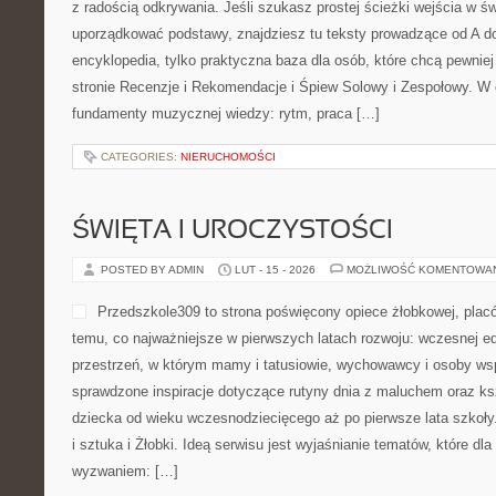
z radością odkrywania. Jeśli szukasz prostej ścieżki wejścia w 
uporządkować podstawy, znajdziesz tu teksty prowadzące od A do
encyklopedia, tylko praktyczna baza dla osób, które chcą pewnie
stronie Recenzje i Rekomendacje i Śpiew Solowy i Zespołowy. W
fundamenty muzycznej wiedzy: rytm, praca […]
CATEGORIES:
NIERUCHOMOŚCI
ŚWIĘTA I UROCZYSTOŚCI
POSTED BY ADMIN
LUT - 15 - 2026
MOŻLIWOŚĆ KOMENTOWA
Przedszkole309 to strona poświęcony opiece żłobkowej, pla
temu, co najważniejsze w pierwszych latach rozwoju: wczesnej ed
przestrzeń, w którym mamy i tatusiowie, wychowawcy i osoby wsp
sprawdzone inspiracje dotyczące rutyny dnia z maluchem oraz ks
dziecka od wieku wczesnodziecięcego aż po pierwsze lata szkoł
i sztuka i Żłobki. Ideą serwisu jest wyjaśnianie tematów, które dla 
wyzwaniem: […]