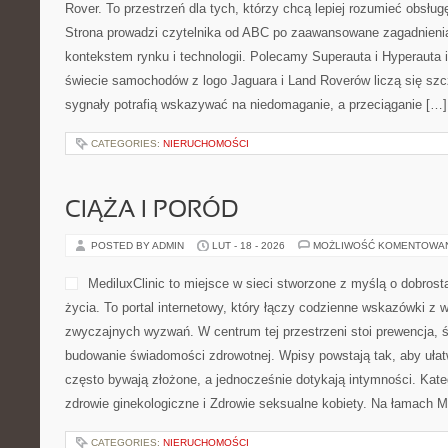
Rover. To przestrzeń dla tych, którzy chcą lepiej rozumieć obsług
Strona prowadzi czytelnika od ABC po zaawansowane zagadnienia
kontekstem rynku i technologii. Polecamy Superauta i Hyperauta 
świecie samochodów z logo Jaguara i Land Roverów liczą się szc
sygnały potrafią wskazywać na niedomaganie, a przeciąganie […]
CATEGORIES:
NIERUCHOMOŚCI
CIĄŻA I PORÓD
POSTED BY ADMIN
LUT - 18 - 2026
MOŻLIWOŚĆ KOMENTOWA
MediluxClinic to miejsce w sieci stworzone z myślą o dobros
życia. To portal internetowy, który łączy codzienne wskazówki z
zwyczajnych wyzwań. W centrum tej przestrzeni stoi prewencja,
budowanie świadomości zdrowotnej. Wpisy powstają tak, aby ułatw
często bywają złożone, a jednocześnie dotykają intymności. Kate
zdrowie ginekologiczne i Zdrowie seksualne kobiety. Na łamach Me
CATEGORIES:
NIERUCHOMOŚCI