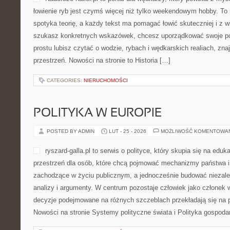
łowienie ryb jest czymś więcej niż tylko weekendowym hobby. To
spotyka teorię, a każdy tekst ma pomagać łowić skuteczniej i z w
szukasz konkretnych wskazówek, chcesz uporządkować swoje pode
prostu lubisz czytać o wodzie, rybach i wędkarskich realiach, zna
przestrzeń. Nowości na stronie to Historia […]
CATEGORIES:
NIERUCHOMOŚCI
POLITYKA W EUROPIE
POSTED BY ADMIN
LUT - 25 - 2026
MOŻLIWOŚĆ KOMENTOWA
ryszard-galla.pl to serwis o polityce, który skupia się na eduka
przestrzeń dla osób, które chcą pojmować mechanizmy państwa i 
zachodzące w życiu publicznym, a jednocześnie budować niezale
analizy i argumenty. W centrum pozostaje człowiek jako członek w
decyzje podejmowane na różnych szczeblach przekładają się na 
Nowości na stronie Systemy polityczne świata i Polityka gospoda