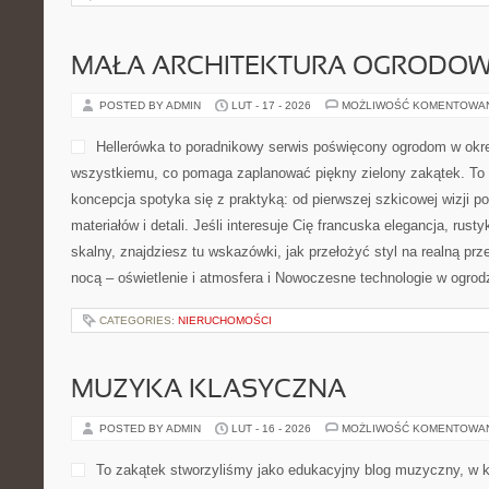
MAŁA ARCHITEKTURA OGRODO
POSTED BY ADMIN
LUT - 17 - 2026
MOŻLIWOŚĆ KOMENTOWA
Hellerówka to poradnikowy serwis poświęcony ogrodom w okr
wszystkiemu, co pomaga zaplanować piękny zielony zakątek. To 
koncepcja spotyka się z praktyką: od pierwszej szkicowej wizji p
materiałów i detali. Jeśli interesuje Cię francuska elegancja, rust
skalny, znajdziesz tu wskazówki, jak przełożyć styl na realną prz
nocą – oświetlenie i atmosfera i Nowoczesne technologie w ogro
CATEGORIES:
NIERUCHOMOŚCI
MUZYKA KLASYCZNA
POSTED BY ADMIN
LUT - 16 - 2026
MOŻLIWOŚĆ KOMENTOWA
To zakątek stworzyliśmy jako edukacyjny blog muzyczny, w k