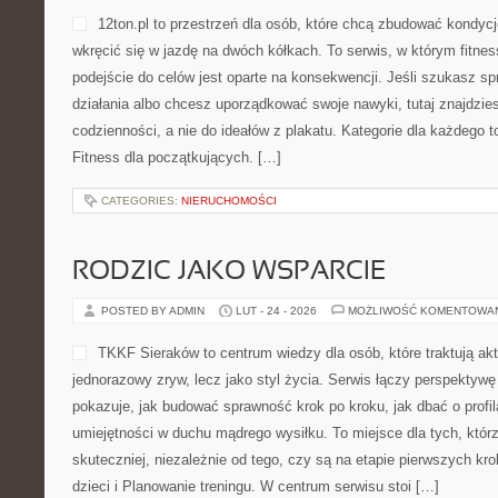
12ton.pl to przestrzeń dla osób, które chcą zbudować kondycj
wkręcić się w jazdę na dwóch kółkach. To serwis, w którym fitness
podejście do celów jest oparte na konsekwencji. Jeśli szukasz 
działania albo chcesz uporządkować swoje nawyki, tutaj znajdz
codzienności, a nie do ideałów z plakatu. Kategorie dla każdego 
Fitness dla początkujących. […]
CATEGORIES:
NIERUCHOMOŚCI
RODZIC JAKO WSPARCIE
POSTED BY ADMIN
LUT - 24 - 2026
MOŻLIWOŚĆ KOMENTOWA
TKKF Sieraków to centrum wiedzy dla osób, które traktują ak
jednorazowy zryw, lecz jako styl życia. Serwis łączy perspektyw
pokazuje, jak budować sprawność krok po kroku, jak dbać o profil
umiejętności w duchu mądrego wysiłku. To miejsce dla tych, któr
skuteczniej, niezależnie od tego, czy są na etapie pierwszych k
dzieci i Planowanie treningu. W centrum serwisu stoi […]