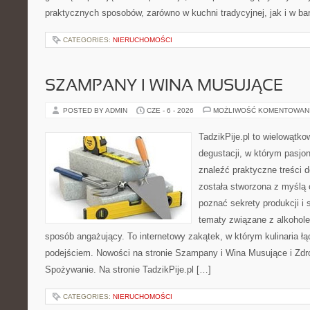
praktycznych sposobów, zarówno w kuchni tradycyjnej, jak i w bar
CATEGORIES:
NIERUCHOMOŚCI
SZAMPANY I WINA MUSUJĄCE
POSTED BY ADMIN
CZE - 6 - 2026
MOŻLIWOŚĆ KOMENTOWAN
TadzikPije.pl to wielowątko
degustacji, w którym pasj
znaleźć praktyczne treści d
została stworzona z myślą o
poznać sekrety produkcji i 
tematy związane z alkohol
sposób angażujący. To internetowy zakątek, w którym kulinaria ł
podejściem. Nowości na stronie Szampany i Wina Musujące i Zdr
Spożywanie. Na stronie TadzikPije.pl […]
CATEGORIES:
NIERUCHOMOŚCI