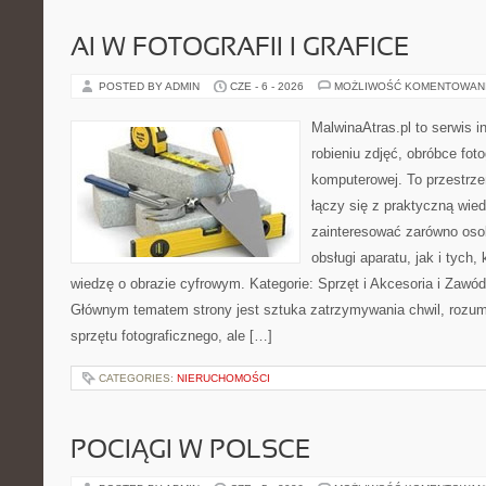
AI W FOTOGRAFII I GRAFICE
POSTED BY ADMIN
CZE - 6 - 2026
MOŻLIWOŚĆ KOMENTOWAN
MalwinaAtras.pl to serwis 
robieniu zdjęć, obróbce fotog
komputerowej. To przestrzeń
łączy się z praktyczną wie
zainteresować zarówno osob
obsługi aparatu, jak i tych
wiedzę o obrazie cyfrowym. Kategorie: Sprzęt i Akcesoria i Zawód 
Głównym tematem strony jest sztuka zatrzymywania chwil, rozumi
sprzętu fotograficznego, ale […]
CATEGORIES:
NIERUCHOMOŚCI
POCIĄGI W POLSCE