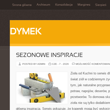
Archiwum
Konsolidacja
Margines
Strona główna
Sierpień
DYMEK
SEZONOWE INSPIRACJE
POSTED BY ADMIN
CZE - 7 - 2026
MOŻLIWOŚĆ KOMENTOWAN
Zioła od Kuchni to serwis d
świat ziół w codziennym życ
tym, jak naturalne przypra
potraw, napojów, deserów,
przetworów. To domowa ska
zioła nie są tylko dodatkiem
główną inspiracją. Serwis pokazuje, że koperek mogą być wykorz