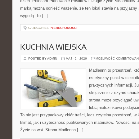
dzień. Polecam Planowanie Posiłków i Drugie Życie Składników. 
marką można odnieść wrażenie, że ten lokal stawia na przyjazny 
wygodą. To […]
CATEGORIES:
NIERUCHOMOŚCI
KUCHNIA WIEJSKA
POSTED BY ADMIN
MAJ - 2 - 2026
MOŻLIWOŚĆ KOMENTOWAN
Madlennn to przestrzeń, kt
estetyczny punkt w sieci d
praktycznych informacji. 
skojarzenie z czymś chara
strona może przyciągać uw
lubią nietuzinkowe podejśc
To nie jest przypadkowy zbiór treści, lecz czytelna przestrzeń, w
klimat, jak i użyteczność publikowanych materiałów. Nowości na st
Życie na wsi. Strona Madlennn […]