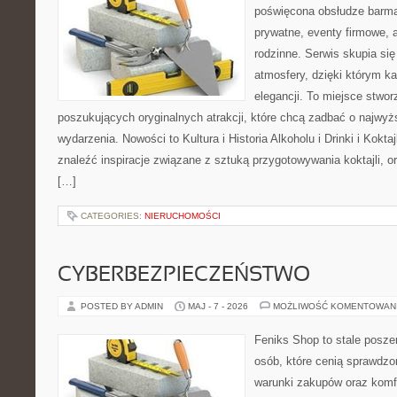
poświęcona obsłudze barma
prywatne, eventy firmowe, 
rodzinne. Serwis skupia się
atmosfery, dzięki którym k
elegancji. To miejsce stwor
poszukujących oryginalnych atrakcji, które chcą zadbać o najw
wydarzenia. Nowości to Kultura i Historia Alkoholu i Drinki i Kokta
znaleźć inspiracje związane z sztuką przygotowywania koktajli, o
[…]
CATEGORIES:
NIERUCHOMOŚCI
CYBERBEZPIECZEŃSTWO
POSTED BY ADMIN
MAJ - 7 - 2026
MOŻLIWOŚĆ KOMENTOWAN
Feniks Shop to stale poszer
osób, które cenią sprawdzo
warunki zakupów oraz komfo