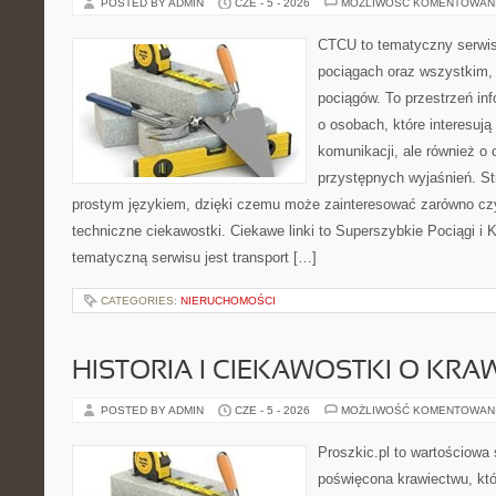
POSTED BY ADMIN
CZE - 5 - 2026
MOŻLIWOŚĆ KOMENTOWAN
CTCU to tematyczny serwis,
pociągach oraz wszystkim,
pociągów. To przestrzeń in
o osobach, które interesują
komunikacji, ale również o
przystępnych wyjaśnień. St
prostym językiem, dzięki czemu może zainteresować zarówno czy
techniczne ciekawostki. Ciekawe linki to Superszybkie Pociągi i 
tematyczną serwisu jest transport […]
CATEGORIES:
NIERUCHOMOŚCI
HISTORIA I CIEKAWOSTKI O KRA
POSTED BY ADMIN
CZE - 5 - 2026
MOŻLIWOŚĆ KOMENTOWAN
Proszkic.pl to wartościowa 
poświęcona krawiectwu, któ