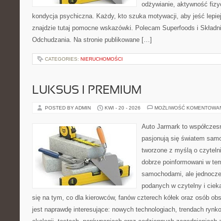
odżywianie, aktywność fizy
kondycja psychiczna. Każdy, kto szuka motywacji, aby jeść lepiej,
znajdzie tutaj pomocne wskazówki. Polecam Superfoods i Składn
Odchudzania. Na stronie publikowane […]
CATEGORIES:
NIERUCHOMOŚCI
LUKSUS I PREMIUM
POSTED BY ADMIN
KWI - 20 - 2026
MOŻLIWOŚĆ KOMENTOWA
Auto Jarmark to współczesn
pasjonują się światem sam
tworzone z myślą o czyteln
dobrze poinformowani w te
samochodami, ale jednocześ
podanych w czytelny i ciek
się na tym, co dla kierowców, fanów czterech kółek oraz osób ob
jest naprawdę interesujące: nowych technologiach, trendach rynk