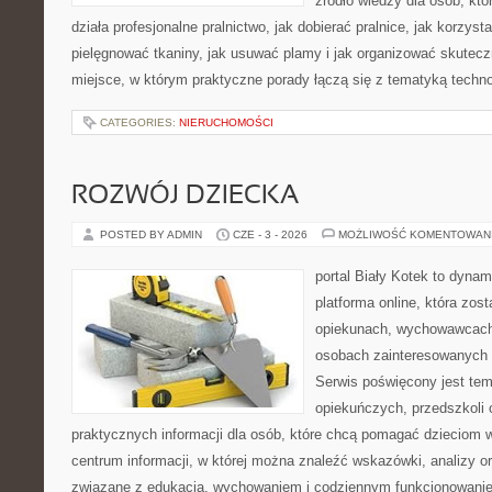
źródło wiedzy dla osób, któ
działa profesjonalne pralnictwo, jak dobierać pralnice, jak korzyst
pielęgnować tkaniny, jak usuwać plamy i jak organizować skutecz
miejsce, w którym praktyczne porady łączą się z tematyką technol
CATEGORIES:
NIERUCHOMOŚCI
ROZWÓJ DZIECKA
POSTED BY ADMIN
CZE - 3 - 2026
MOŻLIWOŚĆ KOMENTOWAN
portal Biały Kotek to dynam
platforma online, która zos
opiekunach, wychowawcach
osobach zainteresowanych
Serwis poświęcony jest te
opiekuńczych, przedszkoli 
praktycznych informacji dla osób, które chcą pomagać dzieciom 
centrum informacji, w której można znaleźć wskazówki, analizy or
związane z edukacją, wychowaniem i codziennym funkcjonowanie