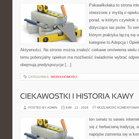
Pakawilkolaka to strona int
stworzone z myślą o opiek
porad, w którym czytelnik 
dotyczące ras psów. To se
którym praktyka łączą się w
kategorie to Adopcja i Opie
Aktywności. Na stronie można znaleźć ciekawe omówienia wielu 
temu potencjalny opiekun ma możliwość świadomie wybrać odpowi
obejmują predyspozycje […]
CATEGORIES:
NIERUCHOMOŚCI
CIEKAWOSTKI I HISTORIA KAWY
POSTED BY ADMIN
KWI - 12 - 2026
MOŻLIWOŚĆ KOMENTOWA
ten serwis to serwis intern
się z herbacianą tradycją,
napojów zamienia się w konk