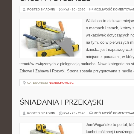
POSTED BY ADMIN
KWI - 30 - 2026
MOŻLIWOŚĆ KOMENTOWA
Wallaboo to ciekawe miejsc
o mamach i tatach, którzy
wskazówek dotyczących now
na tym, co w pierwszych mi
dziecka jest naprawdę ważn
miejsce z poradami, w któ
tematów związanych z pielęgnacją malucha. Nowe kategorie na str
Zdrowe i Zabawa i Rozwój. Strona została przygotowana z myślą 
CATEGORIES:
NIERUCHOMOŚCI
ŚNIADANIA I PRZEKĄSKI
POSTED BY ADMIN
KWI - 23 - 2026
MOŻLIWOŚĆ KOMENTOWA
JemWegańsko to portal, któr
kuchni roślinnej i uważneg