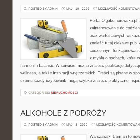
POSTED BY ADMIN
MAJ - 10 - 2026
MOŻLIWOŚĆ KOMENTOWA
Portal Olgakomorowska.pl to
zainteresowanie do codzienno
oraz wartościowych wskaz
znaleźć tutaj ciekawe publi
codziennym funkcjonowaniu
z myślą o osobach, które ce
harmonii i balansu. W serwisie można znaleźć publikacje dotycząc
wellness, a także inspiracji wnętrzarskich. Treści są pisane w sp
czemu każdy użytkownik mogą szybko znaleźć praktyczne inspir
CATEGORIES:
NIERUCHOMOŚCI
ALKOHOLE Z PODRÓŻY
POSTED BY ADMIN
MAJ - 8 - 2026
MOŻLIWOŚĆ KOMENTOWAN
Warszawski Barman to nowo