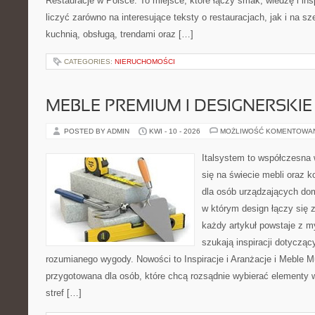
Restauracje w Polsce. To miejsce, które łączy smak, wiedzę i in
liczyć zarówno na interesujące teksty o restauracjach, jak i na s
kuchnią, obsługą, trendami oraz […]
CATEGORIES:
NIERUCHOMOŚCI
MEBLE PREMIUM I DESIGNERSKIE
POSTED BY ADMIN
KWI - 10 - 2026
MOŻLIWOŚĆ KOMENTOWA
Italsystem to współczesna w
się na świecie mebli oraz 
dla osób urządzających dom 
w którym design łączy się 
każdy artykuł powstaje z m
szukają inspiracji dotyczący
rozumianego wygody. Nowości to Inspiracje i Aranżacje i Meble Mu
przygotowana dla osób, które chcą rozsądnie wybierać elementy
stref […]