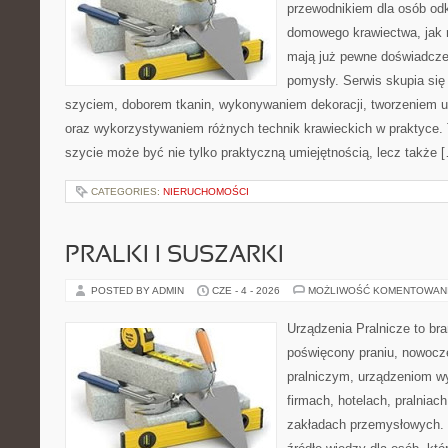
przewodnikiem dla osób od
domowego krawiectwa, jak r
mają już pewne doświadcze
pomysły. Serwis skupia si
szyciem, doborem tkanin, wykonywaniem dekoracji, tworzeniem 
oraz wykorzystywaniem różnych technik krawieckich w praktyce. T
szycie może być nie tylko praktyczną umiejętnością, lecz także 
CATEGORIES:
NIERUCHOMOŚCI
PRALKI I SUSZARKI
POSTED BY ADMIN
CZE - 4 - 2026
MOŻLIWOŚĆ KOMENTOWAN
Urządzenia Pralnicze to br
poświęcony praniu, nowoc
pralniczym, urządzeniom 
firmach, hotelach, pralniac
zakładach przemysłowych. 