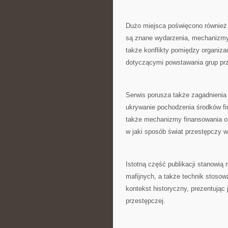
Dużo miejsca poświęcono również
są znane wydarzenia, mechanizmy
także konflikty pomiędzy organiza
dotyczącymi powstawania grup pr
Serwis porusza także zagadnieni
ukrywanie pochodzenia środków fin
także mechanizmy finansowania or
w jaki sposób świat przestępczy 
Istotną część publikacji stanowią 
mafijnych, a także technik stosow
kontekst historyczny, prezentując
przestępczej.