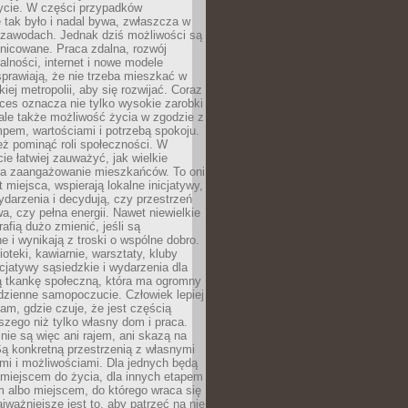
ycie. W części przypadków
 tak było i nadal bywa, zwłaszcza w
 zawodach. Jednak dziś możliwości są
żnicowane. Praca zdalna, rozwój
łalności, internet i nowe modele
prawiają, że nie trzeba mieszkać w
iej metropolii, aby się rozwijać. Coraz
ces oznacza nie tylko wysokie zarobki
 ale także możliwość życia w zgodzie z
pem, wartościami i potrzebą spokoju.
ż pominąć roli społeczności. W
e łatwiej zauważyć, jak wielkie
a zaangażowanie mieszkańców. To oni
t miejsca, wspierają lokalne inicjatywy,
ydarzenia i decydują, czy przestrzeń
a, czy pełna energii. Nawet niewielkie
rafią dużo zmienić, jeśli są
 i wynikają z troski o wspólne dobro.
ioteki, kawiarnie, warsztaty, kluby
icjatywy sąsiedzkie i wydarzenia dla
ą tkankę społeczną, która ma ogromny
dzienne samopoczucie. Człowiek lepiej
tam, gdzie czuje, że jest częścią
zego niż tylko własny dom i praca.
nie są więc ani rajem, ani skazą na
Są konkretną przestrzenią z własnymi
mi i możliwościami. Dla jednych będą
miejscem do życia, dla innych etapem
 albo miejscem, do którego wraca się
ajważniejsze jest to, aby patrzeć na nie