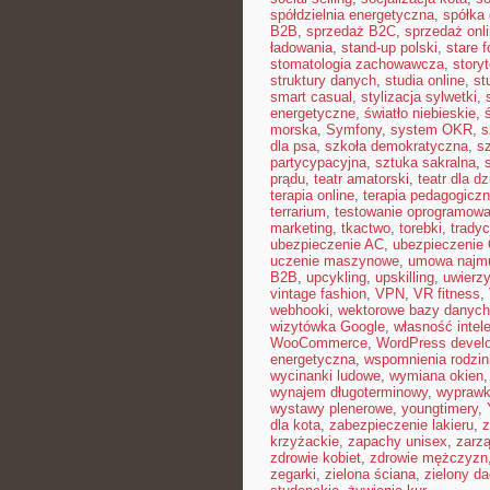
spółdzielnia energetyczna
,
spółka 
B2B
,
sprzedaż B2C
,
sprzedaż onl
ładowania
,
stand-up polski
,
stare f
stomatologia zachowawcza
,
storyt
struktury danych
,
studia online
,
st
smart casual
,
stylizacja sylwetki
,
energetyczne
,
światło niebieskie
,
morska
,
Symfony
,
system OKR
,
s
dla psa
,
szkoła demokratyczna
,
s
partycypacyjna
,
sztuka sakralna
,
prądu
,
teatr amatorski
,
teatr dla dz
terapia online
,
terapia pedagogicz
terrarium
,
testowanie oprogramowa
marketing
,
tkactwo
,
torebki
,
tradyc
ubezpieczenie AC
,
ubezpieczenie
uczenie maszynowe
,
umowa najm
B2B
,
upcykling
,
upskilling
,
uwierzy
vintage fashion
,
VPN
,
VR fitness
,
webhooki
,
wektorowe bazy danych
wizytówka Google
,
własność intel
WooCommerce
,
WordPress devel
energetyczna
,
wspomnienia rodzi
wycinanki ludowe
,
wymiana okien
wynajem długoterminowy
,
wyprawk
wystawy plenerowe
,
youngtimery
,
dla kota
,
zabezpieczenie lakieru
,
z
krzyżackie
,
zapachy unisex
,
zarzą
zdrowie kobiet
,
zdrowie mężczyzn
zegarki
,
zielona ściana
,
zielony d