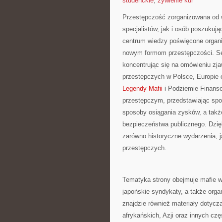
studenckie
,
żywienie kur
Przestępczość zorganizowana od w
specjalistów, jak i osób poszukuj
centrum wiedzy poświęcone organi
nowym formom przestępczości. Ser
koncentrując się na omówieniu zj
przestępczych w Polsce, Europie
Legendy Mafii
i Podziemie Finanso
przestępczym, przedstawiając spos
sposoby osiągania zysków, a także
bezpieczeństwa publicznego. Dzię
zarówno historyczne wydarzenia, j
przestępczych.
Tematyka strony obejmuje mafie wł
japońskie syndykaty, a także orga
znajdzie również materiały dotyc
afrykańskich, Azji oraz innych czę