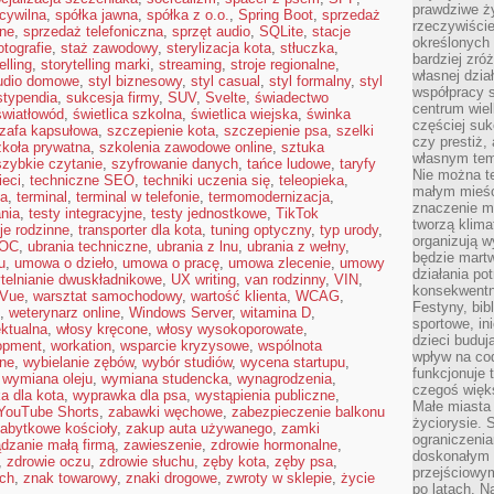
prawdziwe ż
cywilna
,
spółka jawna
,
spółka z o.o.
,
Spring Boot
,
sprzedaż
rzeczywiście
ine
,
sprzedaż telefoniczna
,
sprzęt audio
,
SQLite
,
stacje
określonych
otografie
,
staż zawodowy
,
sterylizacja kota
,
stłuczka
,
bardziej zró
elling
,
storytelling marki
,
streaming
,
stroje regionalne
,
własnej dzia
udio domowe
,
styl biznesowy
,
styl casual
,
styl formalny
,
styl
współpracy s
stypendia
,
sukcesja firmy
,
SUV
,
Svelte
,
świadectwo
centrum wielk
światłowód
,
świetlica szkolna
,
świetlica wiejska
,
świnka
częściej suk
zafa kapsułowa
,
szczepienie kota
,
szczepienie psa
,
szelki
czy prestiż,
zkoła prywatna
,
szkolenia zawodowe online
,
sztuka
własnym tem
szybkie czytanie
,
szyfrowanie danych
,
tańce ludowe
,
taryfy
Nie można te
ieci
,
techniczne SEO
,
techniki uczenia się
,
teleopieka
,
małym mieści
na
,
terminal
,
terminal w telefonie
,
termomodernizacja
,
znaczenie m
nia
,
testy integracyjne
,
testy jednostkowe
,
TikTok
tworzą klima
je rodzinne
,
transporter dla kota
,
tuning optyczny
,
typ urody
,
organizują w
 OC
,
ubrania techniczne
,
ubrania z lnu
,
ubrania z wełny
,
będzie martw
u
,
umowa o dzieło
,
umowa o pracę
,
umowa zlecenie
,
umowy
działania pot
telnianie dwuskładnikowe
,
UX writing
,
van rodzinny
,
VIN
,
konsekwentne
Vue
,
warsztat samochodowy
,
wartość klienta
,
WCAG
,
Festyny, bibl
,
weterynarz online
,
Windows Server
,
witamina D
,
sportowe, in
ektualna
,
włosy kręcone
,
włosy wysokoporowate
,
dzieci buduj
opment
,
workation
,
wsparcie kryzysowe
,
wspólnota
wpływ na co
nne
,
wybielanie zębów
,
wybór studiów
,
wycena startupu
,
funkcjonuje 
,
wymiana oleju
,
wymiana studencka
,
wynagrodzenia
,
czegoś więks
a dla kota
,
wyprawka dla psa
,
wystąpienia publiczne
,
Małe miasta 
YouTube Shorts
,
zabawki węchowe
,
zabezpieczenie balkonu
życiorysie. 
abytkowe kościoły
,
zakup auta używanego
,
zamki
ograniczenia
dzanie małą firmą
,
zawieszenie
,
zdrowie hormonalne
,
doskonałym 
,
zdrowie oczu
,
zdrowie słuchu
,
zęby kota
,
zęby psa
,
przejściowym
ach
,
znak towarowy
,
znaki drogowe
,
zwroty w sklepie
,
życie
po latach. N