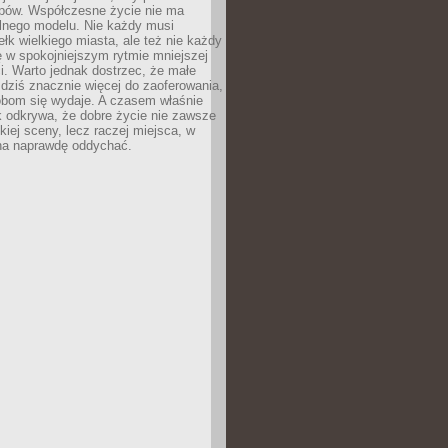
ypów. Współczesne życie nie ma
alnego modelu. Nie każdy musi
ełk wielkiego miasta, ale też nie każdy
ę w spokojniejszym rytmie mniejszej
. Warto jednak dostrzec, że małe
dziś znacznie więcej do zaoferowania,
obom się wydaje. A czasem właśnie
k odkrywa, że dobre życie nie zawsze
iej sceny, lecz raczej miejsca, w
a naprawdę oddychać.