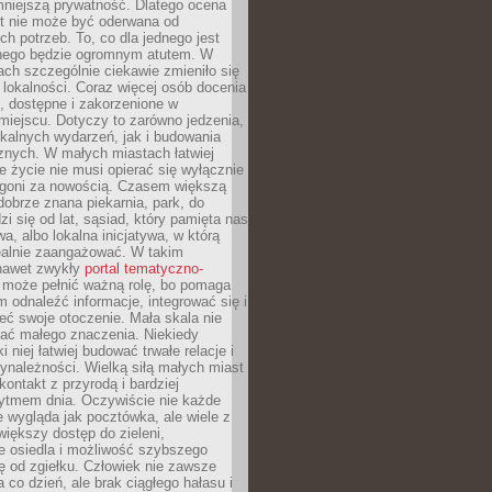
mniejszą prywatność. Dlatego ocena
t nie może być oderwana od
ch potrzeb. To, co dla jednego jest
nnego będzie ogromnym atutem. W
tach szczególnie ciekawie zmieniło się
 lokalności. Coraz więcej osób docenia
ie, dostępne i zakorzenione w
iejscu. Dotyczy to zarówno jedzenia,
okalnych wydarzeń, jak i budowania
znych. W małych miastach łatwiej
 życie nie musi opierać się wyłącznie
pogoni za nowością. Czasem większą
obrze znana piekarnia, park, do
zi się od lat, sąsiad, który pamięta nas
wa, albo lokalna inicjatywa, w którą
ealnie zaangażować. W takim
nawet zwykły
portal tematyczno-
może pełnić ważną rolę, bo pomaga
odnaleźć informacje, integrować się i
ieć swoje otoczenie. Mała skala nie
ać małego znaczenia. Niekiedy
i niej łatwiej budować trwałe relacje i
ynależności. Wielką siłą małych miast
kontakt z przyrodą i bardziej
rytmem dnia. Oczywiście nie każde
e wygląda jak pocztówka, ale wiele z
 większy dostęp do zieleni,
e osiedla i możliwość szybszego
ę od zgiełku. Człowiek nie zawsze
a co dzień, ale brak ciągłego hałasu i