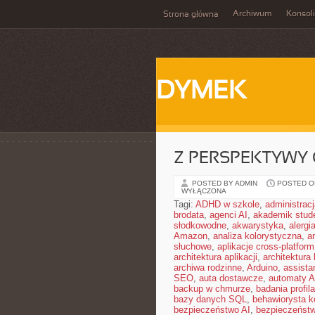
Archiwum
Konsol
Strona główna
DYMEK
Z PERSPEKTYWY 
POSTED BY ADMIN
POSTED ON 
WYŁĄCZONA
Tagi:
ADHD w szkole
,
administrac
brodata
,
agenci AI
,
akademik stud
słodkowodne
,
akwarystyka
,
alergi
Amazon
,
analiza kolorystyczna
,
a
słuchowe
,
aplikacje cross-platform
architektura aplikacji
,
architektura 
archiwa rodzinne
,
Arduino
,
assista
SEO
,
auta dostawcze
,
automaty A
backup w chmurze
,
badania profil
bazy danych SQL
,
behawiorysta k
bezpieczeństwo AI
,
bezpieczeństw