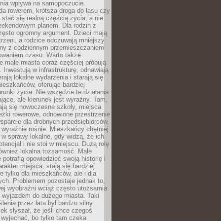
zenia wpływa na samopoczucie.
da rowerem, krótsza droga do lasu czy
 stać się realną częścią życia, a nie
eekendowym planem. Dla rodzin z
często ogromny argument. Dzieci mają
trzeni, a rodzice odczuwają mniejszy
any z codziennym przemieszczaniem
zowaniem czasu. Warto także
 małe miasta coraz częściej próbują
. Inwestują w infrastrukturę, odnawiają
rają lokalne wydarzenia i starają się
eszkańców, oferując bardziej
runki życia. Nie wszędzie te działania
jące, ale kierunek jest wyraźny. Tam,
ają się nowoczesne szkoły, miejsca
eżki rowerowe, odnowione przestrzenie
wsparcie dla drobnych przedsiębiorców,
 wyraźnie rośnie. Mieszkańcy chętniej
 w sprawy lokalne, gdy widzą, że ich
tencjał i nie stoi w miejscu. Dużą rolę
również lokalna tożsamość. Małe
 potrafią opowiedzieć swoją historię i
rakter miejsca, stają się bardziej
ie tylko dla mieszkańców, ale i dla
ych. Problemem pozostaje jednak to,
wej wyobraźni wciąż często utożsamia
z wyjazdem do dużego miasta. Taki
enia przez lata był bardzo silny.
ek słyszał, że jeśli chce czegoś
 wyjechać, bo tylko tam czeka