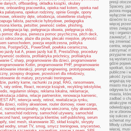
presji otoc
ie danych
,
offboarding
,
okładka książki
,
okulary
Spacery, jaz
lne
,
onboarding pracownika
,
opieka nad kotem
,
opieka nad
jeziora mogą
ka paliatywna
,
opiekun rodzinny
,
opinie Google
,
opony
wyłącznie w
imowe
,
orkiestry dęte
,
ortodoncja
,
oświetlenie studyjne
,
dziećmi to 
papuga falista
,
paznokcie hybrydowe
,
pedagogika
więcej przes
rsona klienta
,
petsitter
,
pewność siebie
,
phishing
,
stres związ
i
,
pielęgnacja łap
,
pielęgnacja obuwia
,
pielęgnacja stóp
,
się i organi
a pomoc dla psa
,
pierwsza pomoc psychiczna
,
pitch deck
,
zauważyć, że
ści odroczone
,
plaże dla psów
,
plecaki miejskie
,
płynność
się zmieniać
psem samochodem
,
poezja współczesna
,
polityka
centra, wspie
rzna
,
PostgreSQL
,
PowerShell
,
powłoka ceramiczna
,
zatrzymać mi
wo jazdy kat A
,
prawo jazdy kat B
,
PrestaShop
,
procedury
przyjazne wa
ktywność osobista
,
profilaktyka próchnicy
,
profilaktyka
są wystarcza
wanie C sharp
,
programowanie dla dzieci
,
programowanie
gdzie pojawi
programowanie Kotlin
,
programowanie PHP
,
programowanie
spotkań, ści
ektowanie interakcji
,
prompt engineering
,
prototypowanie
,
publiczne i 
iczny
,
przepisy drogowe
,
przestrzeń dla młodzieży
,
jakość życia
otowanie do matury
,
przysmaki treningowe
,
angażują się
dzie
,
punkty karne
,
rachunki za prąd
,
RAG
,
ransomware
,
miasto ma po
i
,
raty online
,
React
,
recenzje książek
,
recykling tekstyliów
,
odgrywa tu 
edis
,
regulamin sklepu
,
reklama lokalna
,
reklamacje
,
miasta, które
rekrutacja zdalna
,
relacje partnerskie
,
renowacja kamienic
,
zadbać o cha
REST API
,
retencja wody
,
retinol
,
rewitalizacja rynku
,
atrakcyjne n
la dzieci
,
rośliny akwariowe
,
router domowy
,
rower cargo
,
odwiedzając
ść
,
rozwój emocjonalny
,
rutyna wieczorna
,
ryby akwariowe
,
że w zbioro
ne
,
samochód rodzinny
,
samochód używany
,
samochód
się sukces 
econd hand
,
segmentacja klientów
,
self-publishing
,
serum
schemat myśl
pify
,
sieć mesh
,
skanowanie 3D
,
skład książki
,
skrypty
Młody człowi
lad wodny
,
smart TV
,
smog
,
smycz treningowa
,
snycerstwo
,
więcej, musi
cjalizacja szczeniaka
,
socrealizm
,
spacer z psem
,
SPF
,