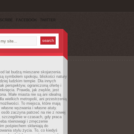
SCRIBE
FACEBOOK
TWITTER
od lat budzą mieszane skojarzenia.
są symbolem spokoju, bliskości natury
rdziej ludzkim tempie. Dla innych
ak perspektyw, ograniczoną ofertę i
knięcia. Prawda, jak zwykle, jest
żona. Małe miasta nie są ani idealną
la wielkich metropolii, ani przestrzenią
ożliwości. To miejsca, które mają
 własne wyzwania i własne atuty.
 osób zaczyna patrzeć na nie z nowej
, szczególnie w czasach, gdy praca
zeba równowagi i zmęczenie
kim pośpiechem skłaniają do
owania stylu życia. To, co kiedyś