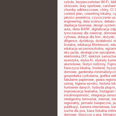
szkole
,
bezpieczeństwo Wi-Fi
,
bib
skórzane
,
buty sportowe
,
carshari
choroby odkleszczowe
,
chóry
,
CI 
content plan
,
coworking lokalny
,
cy
jakości powietrza
,
czyszczenie us
engineering
,
data science
,
debata 
depilacja laserowa
,
design system
auta
,
dieta BARF
,
digitalizacja zdj
tymczasowy dla zwierząt
,
domowe 
cyfrowa
,
dotacje dla firm
,
dożynki
diligence
,
dysleksja
,
działalność n
licealna
,
edukacja Montessori
,
edu
edukacja wczesnoszkolna
,
egzami
eko jazda
,
ekologiczne sprzątanie
elektronika DIY
,
elektryk samocho
eseistyka
,
etyka AI
,
etykiety kurie
aluminiowe
,
festyn rodzinny
,
Figm
franczyza lokalna
,
frontend
,
fryzu
domowe
,
garderoba minimalistycz
gospodarka cyrkularna
,
grafika we
fabularne papierowe
,
gwara region
ustnej
,
higiena wzroku
,
historia lo
hurtownie danych
,
hybryda plug-in
improwizacja teatralna
,
Instagram 
insulinooporność
,
integracja sens
inteligentny termostat
,
internat
,
int
regionalny
,
jarmarki świąteczne
,
j
publikacji
,
kamera internetowa
,
ka
sucha dla psa
,
kasa fiskalna onlin
domowe
,
kleszcze u psa
,
klimaty