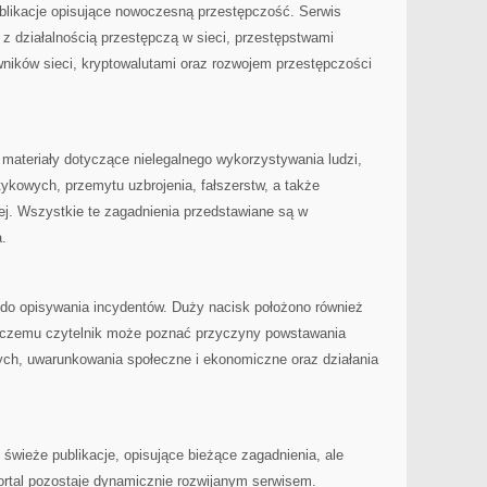
blikacje opisujące nowoczesną przestępczość. Serwis
z działalnością przestępczą w sieci, przestępstwami
wników sieci, kryptowalutami oraz rozwojem przestępczości
materiały dotyczące nielegalnego wykorzystywania ludzi,
kowych, przemytu uzbrojenia, fałszerstw, a także
nej. Wszystkie te zagadnienia przedstawiane są w
.
e do opisywania incydentów. Duży nacisk położono również
i czemu czytelnik może poznać przyczyny powstawania
ch, uwarunkowania społeczne i ekonomiczne oraz działania
ę świeże publikacje, opisujące bieżące zagadnienia, ale
 portal pozostaje dynamicznie rozwijanym serwisem.