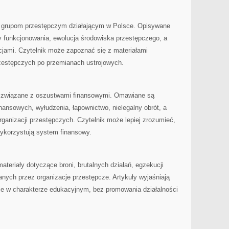
 grupom przestępczym działającym w Polsce. Opisywane
 funkcjonowania, ewolucja środowiska przestępczego, a
cjami. Czytelnik może zapoznać się z materiałami
zestępczych po przemianach ustrojowych.
a związane z oszustwami finansowymi. Omawiane są
ansowych, wyłudzenia, łapownictwo, nielegalny obrót, a
ganizacji przestępczych. Czytelnik może lepiej zrozumieć,
wykorzystują system finansowy.
materiały dotyczące broni, brutalnych działań, egzekucji
anych przez organizacje przestępcze. Artykuły wyjaśniają
 je w charakterze edukacyjnym, bez promowania działalności