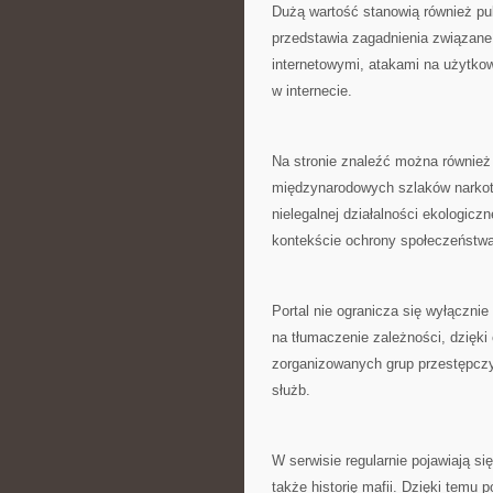
Dużą wartość stanowią również pu
przedstawia zagadnienia związane 
internetowymi, atakami na użytko
w internecie.
Na stronie znaleźć można również 
międzynarodowych szlaków narkoty
nielegalnej działalności ekologicz
kontekście ochrony społeczeństwa
Portal nie ogranicza się wyłączni
na tłumaczenie zależności, dzięk
zorganizowanych grup przestępczy
służb.
W serwisie regularnie pojawiają si
także historię mafii. Dzięki temu