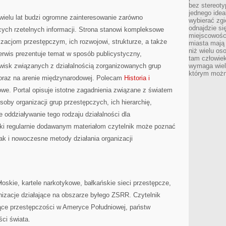
bez stereot
jednego ide
ielu lat budzi ogromne zainteresowanie zarówno
wybierać zgi
odnajdzie si
ących rzetelnych informacji. Strona stanowi kompleksowe
miejscowości
zacjom przestępczym, ich rozwojowi, strukturze, a także
miasta mają 
niż wielu os
wis prezentuje temat w sposób publicystyczny,
tam człowie
awisk związanych z działalnością zorganizowanych grup
wymaga wielk
którym możn
 oraz na arenie międzynarodowej. Polecam
Historia i
we. Portal opisuje istotne zagadnienia związane z światem
oby organizacji grup przestępczych, ich hierarchię,
 oddziaływanie tego rodzaju działalności dla
ki regularnie dodawanym materiałom czytelnik może poznać
ak i nowoczesne metody działania organizacji
oskie, kartele narkotykowe, bałkańskie sieci przestępcze,
nizacje działające na obszarze byłego ZSRR. Czytelnik
zące przestępczości w Ameryce Południowej, państw
ści świata.