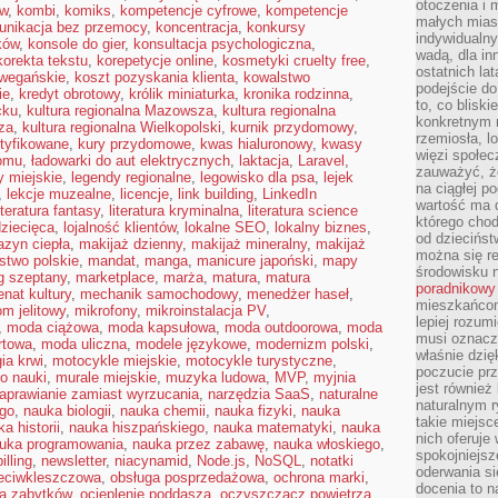
otoczenia i 
ów
,
kombi
,
komiks
,
kompetencje cyfrowe
,
kompetencje
małych mias
unikacja bez przemocy
,
koncentracja
,
konkursy
indywidualny
ków
,
konsole do gier
,
konsultacja psychologiczna
,
wadą, dla i
korekta tekstu
,
korepetycje online
,
kosmetyki cruelty free
,
ostatnich la
wegańskie
,
koszt pozyskania klienta
,
kowalstwo
podejście do
ie
,
kredyt obrotowy
,
królik miniaturka
,
kronika rodzinna
,
to, co blisk
cku
,
kultura regionalna Mazowsza
,
kultura regionalna
konkretnym m
za
,
kultura regionalna Wielkopolski
,
kurnik przydomowy
,
rzemiosła, l
rtyfikowane
,
kury przydomowe
,
kwas hialuronowy
,
kwasy
więzi społec
domu
,
ładowarki do aut elektrycznych
,
laktacja
,
Laravel
,
zauważyć, że
y miejskie
,
legendy regionalne
,
legowisko dla psa
,
lejek
na ciągłej 
,
lekcje muzealne
,
licencje
,
link building
,
LinkedIn
wartość ma d
iteratura fantasy
,
literatura kryminalna
,
literatura science
którego chod
dziecięca
,
lojalność klientów
,
lokalne SEO
,
lokalny biznes
,
od dziecińst
zyn ciepła
,
makijaż dzienny
,
makijaż mineralny
,
makijaż
można się r
stwo polskie
,
mandat
,
manga
,
manicure japoński
,
mapy
środowisku 
g szeptany
,
marketplace
,
marża
,
matura
,
matura
poradnikowy
nat kultury
,
mechanik samochodowy
,
menedżer haseł
,
mieszkańcom 
om jelitowy
,
mikrofony
,
mikroinstalacja PV
,
lepiej rozum
,
moda ciążowa
,
moda kapsułowa
,
moda outdoorowa
,
moda
musi oznacz
rtowa
,
moda uliczna
,
modele językowe
,
modernizm polski
,
właśnie dzięk
ia krwi
,
motocykle miejskie
,
motocykle turystyczne
,
poczucie prz
o nauki
,
murale miejskie
,
muzyka ludowa
,
MVP
,
myjnia
jest również 
aprawianie zamiast wyrzucania
,
narzędzia SaaS
,
naturalne
naturalnym 
ego
,
nauka biologii
,
nauka chemii
,
nauka fizyki
,
nauka
takie miejsc
a historii
,
nauka hiszpańskiego
,
nauka matematyki
,
nauka
nich oferuje
uka programowania
,
nauka przez zabawę
,
nauka włoskiego
,
spokojniejsz
illing
,
newsletter
,
niacynamid
,
Node.js
,
NoSQL
,
notatki
oderwania si
zeciwkleszczowa
,
obsługa posprzedażowa
,
ochrona marki
,
docenia to n
a zabytków
,
ocieplenie poddasza
,
oczyszczacz powietrza
,