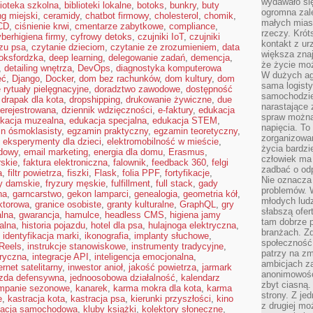
wydawało si
lioteka szkolna
,
biblioteki lokalne
,
botoks
,
bunkry
,
buty
ogromna zale
ng miejski
,
ceramidy
,
chatbot firmowy
,
cholesterol
,
chomik
,
małych mias
CD
,
ciśnienie krwi
,
cmentarze zabytkowe
,
compliance
,
rzeczy. Krót
berhigiena firmy
,
cyfrowy detoks
,
czujniki IoT
,
czujniki
kontakt z ur
zu psa
,
czytanie dzieciom
,
czytanie ze zrozumieniem
,
data
większa znaj
oksfordzka
,
deep learning
,
delegowanie zadań
,
demencja
,
że życie moż
,
detailing wnętrza
,
DevOps
,
diagnostyka komputerowa
W dużych agl
ęć
,
Django
,
Docker
,
dom bez rachunków
,
dom kultury
,
dom
sama logist
rytuały pielęgnacyjne
,
doradztwo zawodowe
,
dostępność
samochodzie,
,
drapak dla kota
,
dropshipping
,
drukowanie żywiczne
,
due
narastające
ierejestrowana
,
dziennik wdzięczności
,
e-faktury
,
edukacja
spraw można 
kacja muzealna
,
edukacja specjalna
,
edukacja STEM
,
napięcia. To 
n ósmoklasisty
,
egzamin praktyczny
,
egzamin teoretyczny
,
zorganizowa
,
eksperymenty dla dzieci
,
elektromobilność w mieście
,
życia bardzi
dowy
,
email marketing
,
energia dla domu
,
Erasmus
,
człowiek ma 
rskie
,
faktura elektroniczna
,
falownik
,
feedback 360
,
felgi
zadbać o odp
a
,
filtr powietrza
,
fiszki
,
Flask
,
folia PPF
,
fortyfikacje
,
Nie oznacza 
ry damskie
,
fryzury męskie
,
fulfillment
,
full stack
,
gady
problemów. W
na
,
garncarstwo
,
gekon lamparci
,
genealogia
,
geometria kół
,
młodych ludz
ktorowa
,
granice osobiste
,
granty kulturalne
,
GraphQL
,
gry
słabszą ofer
alna
,
gwarancja
,
hamulce
,
headless CMS
,
higiena jamy
tam dobrze p
kalna
,
historia pojazdu
,
hotel dla psa
,
hulajnoga elektryczna
,
branżach. Zd
,
identyfikacja marki
,
ikonografia
,
implanty słuchowe
,
społeczność
Reels
,
instrukcje stanowiskowe
,
instrumenty tradycyjne
,
patrzy na zm
oryczna
,
integracje API
,
inteligencja emocjonalna
,
ambicjach za
ernet satelitarny
,
inwestor anioł
,
jakość powietrza
,
jarmark
anonimowośc
azda defensywna
,
jednoosobowa działalność
,
kalendarz
zbyt ciasną.
mpanie sezonowe
,
kanarek
,
karma mokra dla kota
,
karma
strony. Z je
e
,
kastracja kota
,
kastracja psa
,
kierunki przyszłości
,
kino
z drugiej m
zacja samochodowa
,
kluby książki
,
kolektory słoneczne
,