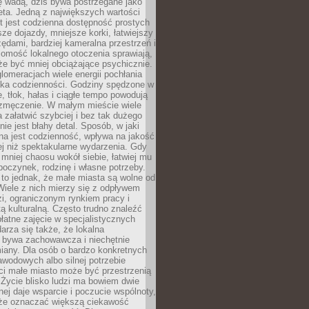
ę wadą, dziś bywa postrzegane jako
ta. Jedną z największych wartości
t jest codzienna dostępność prostych
sze dojazdy, mniejsze korki, łatwiejszy
zędami, bardziej kameralna przestrzeń i
omość lokalnego otoczenia sprawiają,
e być mniej obciążające psychicznie.
omeracjach wiele energii pochłania
yka codzienności. Godziny spędzone w
 tłok, hałas i ciągłe tempo powodują
 zmęczenie. W małym mieście wiele
załatwić szybciej i bez tak dużego
nie jest błahy detal. Sposób, w jaki
na jest codzienność, wpływa na jakość
ej niż spektakularne wydarzenia. Gdy
mniej chaosu wokół siebie, łatwiej mu
oczynek, rodzinę i własne potrzeby.
to jednak, że małe miasta są wolne od
iele z nich mierzy się z odpływem
i, ograniczonym rynkiem pracy i
tą kulturalną. Często trudno znaleźć
łatne zajęcie w specjalistycznych
arza się także, że lokalna
 bywa zachowawcza i niechętnie
iany. Dla osób o bardzo konkretnych
wodowych albo silnej potrzebie
i małe miasto może być przestrzenią
 Życie blisko ludzi ma bowiem dwie
dnej daje wsparcie i poczucie wspólnoty,
oże oznaczać większą ciekawość