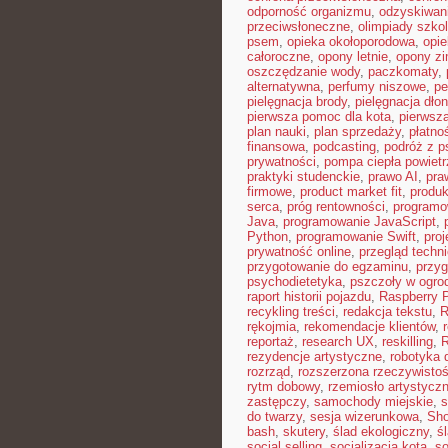
odporność organizmu
,
odzyskiwan
przeciwsłoneczne
,
olimpiady szko
psem
,
opieka okołoporodowa
,
opie
całoroczne
,
opony letnie
,
opony z
oszczędzanie wody
,
paczkomaty
,
alternatywna
,
perfumy niszowe
,
pe
pielęgnacja brody
,
pielęgnacja dłon
pierwsza pomoc dla kota
,
pierwsz
plan nauki
,
plan sprzedaży
,
płatno
finansowa
,
podcasting
,
podróż z 
prywatności
,
pompa ciepła powiet
praktyki studenckie
,
prawo AI
,
pra
firmowe
,
product market fit
,
produ
serca
,
próg rentowności
,
programo
Java
,
programowanie JavaScript
,
Python
,
programowanie Swift
,
proj
prywatność online
,
przegląd techn
przygotowanie do egzaminu
,
przyg
psychodietetyka
,
pszczoły w ogro
raport historii pojazdu
,
Raspberry P
recykling treści
,
redakcja tekstu
,
R
rękojmia
,
rekomendacje klientów
,
reportaż
,
research UX
,
reskilling
,
rezydencje artystyczne
,
robotyka d
rozrząd
,
rozszerzona rzeczywisto
rytm dobowy
,
rzemiosło artystycz
zastępczy
,
samochody miejskie
,
s
do twarzy
,
sesja wizerunkowa
,
Sho
bash
,
skutery
,
ślad ekologiczny
,
ś
social selling
,
socjalizacja kota
,
so