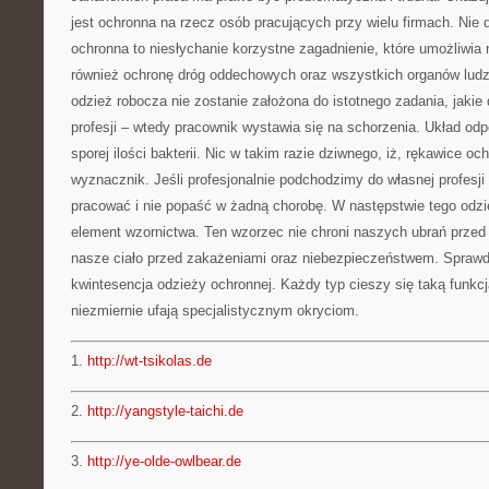
jest ochronna na rzecz osób pracujących przy wielu firmach. Nie d
ochronna to niesłychanie korzystne zagadnienie, które umożliwia n
również ochronę dróg oddechowych oraz wszystkich organów ludz
odzież robocza nie zostanie założona do istotnego zadania, jaki
profesji – wtedy pracownik wystawia się na schorzenia. Układ odp
sporej ilości bakterii. Nic w takim razie dziwnego, iż, rękawice o
wyznacznik. Jeśli profesjonalnie podchodzimy do własnej profesji
pracować i nie popaść w żadną chorobę. W następstwie tego odzież
element wzornictwa. Ten wzorzec nie chroni naszych ubrań przed
nasze ciało przed zakażeniami oraz niebezpieczeństwem. Sprawdź 
kwintesencja odzieży ochronnej. Każdy typ cieszy się taką funkcj
niezmiernie ufają specjalistycznym okryciom.
1.
http://wt-tsikolas.de
2.
http://yangstyle-taichi.de
3.
http://ye-olde-owlbear.de