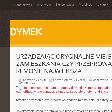
Archiwum
Konsolidacja
Margines
Strona główna
Sierpień
DYMEK
URZĄDZAJĄC ORYGINALNE MIEJS
ZAMIESZKANIA CZY PRZEPROW
REMONT, NAJWIĘKSZĄ
POSTED BY ADMIN
POSTED ON STY - 2 - 2026
MOŻLIWOŚĆ K
WYŁĄCZONA
Tagi:
fashioninspo
,
haircare
,
kosmetyki
,
makijaż
,
moda
,
modadam
outfitoftheday
,
pielegnacja
,
skincare
,
streetstyle
,
styl
,
stylizacje
,
t
Kwiaty są w stanie być prawdziwą ozdobą mieszkania. Niestety
Jakakolwiek praca ma prawo być problematyczna i trudna. Ukazuje