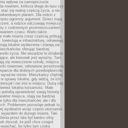
zenia wpływa na samopoczucie.
da rowerem, krótsza droga do lasu czy
 stać się realną częścią życia, a nie
eekendowym planem. Dla rodzin z
często ogromny argument. Dzieci mają
trzeni, a rodzice odczuwają mniejszy
any z codziennym przemieszczaniem
zowaniem czasu. Warto także
 małe miasta coraz częściej próbują
. Inwestują w infrastrukturę, odnawiają
rają lokalne wydarzenia i starają się
eszkańców, oferując bardziej
runki życia. Nie wszędzie te działania
jące, ale kierunek jest wyraźny. Tam,
ają się nowoczesne szkoły, miejsca
eżki rowerowe, odnowione przestrzenie
wsparcie dla drobnych przedsiębiorców,
 wyraźnie rośnie. Mieszkańcy chętniej
 w sprawy lokalne, gdy widzą, że ich
tencjał i nie stoi w miejscu. Dużą rolę
również lokalna tożsamość. Małe
 potrafią opowiedzieć swoją historię i
rakter miejsca, stają się bardziej
ie tylko dla mieszkańców, ale i dla
ych. Problemem pozostaje jednak to,
wej wyobraźni wciąż często utożsamia
z wyjazdem do dużego miasta. Taki
enia przez lata był bardzo silny.
ek słyszał, że jeśli chce czegoś
 wyjechać, bo tylko tam czeka