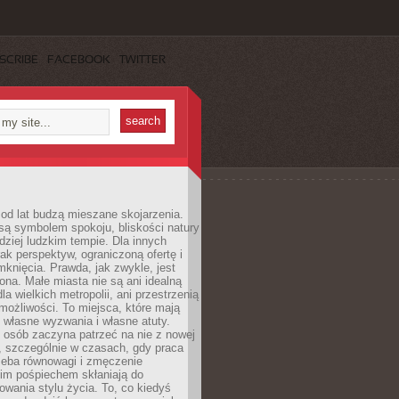
SCRIBE
FACEBOOK
TWITTER
od lat budzą mieszane skojarzenia.
są symbolem spokoju, bliskości natury
rdziej ludzkim tempie. Dla innych
ak perspektyw, ograniczoną ofertę i
knięcia. Prawda, jak zwykle, jest
żona. Małe miasta nie są ani idealną
la wielkich metropolii, ani przestrzenią
ożliwości. To miejsca, które mają
 własne wyzwania i własne atuty.
 osób zaczyna patrzeć na nie z nowej
, szczególnie w czasach, gdy praca
zeba równowagi i zmęczenie
kim pośpiechem skłaniają do
owania stylu życia. To, co kiedyś