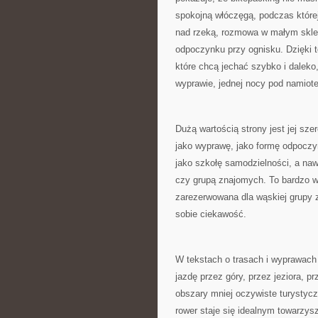
spokojną włóczęgą, podczas której
nad rzeką, rozmowa w małym sklepi
odpoczynku przy ognisku. Dzięki t
które chcą jechać szybko i daleko,
wyprawie, jednej nocy pod namiotem
Dużą wartością strony jest jej sze
jako wyprawę, jako formę odpoczy
jako szkołę samodzielności, a naw
czy grupą znajomych. To bardzo w
zarezerwowana dla wąskiej grupy 
sobie ciekawość.
W tekstach o trasach i wyprawach
jazdę przez góry, przez jeziora, p
obszary mniej oczywiste turystycz
rower staje się idealnym towarzys