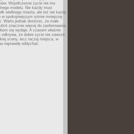
ypów. Współczesne życie nie ma
alnego modelu. Nie każdy musi
ełk wielkiego miasta, ale też nie każdy
ę w spokojniejszym rytmie mniejszej
. Warto jednak dostrzec, że małe
dziś znacznie więcej do zaoferowania,
obom się wydaje. A czasem właśnie
k odkrywa, że dobre życie nie zawsze
iej sceny, lecz raczej miejsca, w
a naprawdę oddychać.