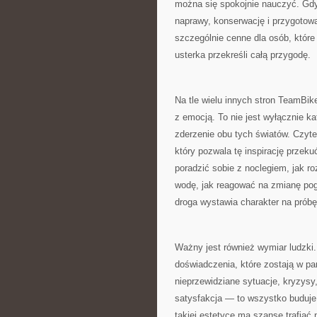
można się spokojnie nauczyć. Gdy 
naprawy, konserwację i przygotow
szczególnie cenne dla osób, które 
usterka przekreśli całą przygodę.
Na tle wielu innych stron TeamBik
z emocją. To nie jest wyłącznie ka
zderzenie obu tych światów. Czytel
który pozwala tę inspirację przeku
poradzić sobie z noclegiem, jak ro
wodę, jak reagować na zmianę pogo
droga wystawia charakter na próbę
Ważny jest również wymiar ludzki. 
doświadczenia, które zostają w pa
nieprzewidziane sytuacje, kryzysy
satysfakcja — to wszystko buduje
takiej estetyce ma szansę trafiać n