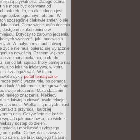
mniejszą prywatność. Dlatego ocena
t nie może być oderwana od
ch potrzeb. To, co dla jednego jest
nnego będzie ogromnym atutem. W
tach szczególnie ciekawie zmieniło się
 lokalności. Coraz więcej osób docenia
ie, dostępne i zakorzenione w
iejscu. Dotyczy to zarówno jedzenia,
okalnych wydarzeń, jak i budowania
znych. W małych miastach łatwiej
 życie nie musi opierać się wyłącznie
pogoni za nowością. Czasem większą
obrze znana piekarnia, park, do
zi się od lat, sąsiad, który pamięta nas
wa, albo lokalna inicjatywa, w którą
ealnie zaangażować. W takim
nawet zwykły
portal tematyczno-
może pełnić ważną rolę, bo pomaga
odnaleźć informacje, integrować się i
ieć swoje otoczenie. Mała skala nie
ać małego znaczenia. Niekiedy
i niej łatwiej budować trwałe relacje i
ynależności. Wielką siłą małych miast
kontakt z przyrodą i bardziej
rytmem dnia. Oczywiście nie każde
e wygląda jak pocztówka, ale wiele z
 większy dostęp do zieleni,
e osiedla i możliwość szybszego
ę od zgiełku. Człowiek nie zawsze
a co dzień, ale brak ciągłego hałasu i