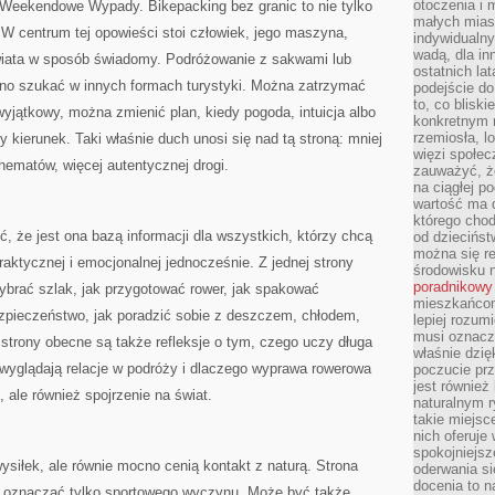
otoczenia i 
 Weekendowe Wypady. Bikepacking bez granic to nie tylko
małych mias
 W centrum tej opowieści stoi człowiek, jego maszyna,
indywidualny
wadą, dla i
wiata w sposób świadomy. Podróżowanie z sakwami lub
ostatnich la
udno szukać w innych formach turystyki. Można zatrzymać
podejście do
to, co blisk
 wyjątkowy, można zmienić plan, kiedy pogoda, intuicja albo
konkretnym m
rzemiosła, l
 kierunek. Taki właśnie duch unosi się nad tą stroną: mniej
więzi społec
hematów, więcej autentycznej drogi.
zauważyć, że
na ciągłej 
wartość ma d
którego chod
ić, że jest ona bazą informacji dla wszystkich, którzy chcą
od dziecińst
można się r
aktycznej i emocjonalnej jednocześnie. Z jednej strony
środowisku 
poradnikowy
 wybrać szlak, jak przygotować rower, jak spakować
mieszkańcom 
ezpieczeństwo, jak poradzić sobie z deszczem, chłodem,
lepiej rozum
musi oznacz
strony obecne są także refleksje o tym, czego uczy długa
właśnie dzięk
 wyglądają relacje w podróży i dlaczego wyprawa rowerowa
poczucie prz
jest również 
, ale również spojrzenie na świat.
naturalnym 
takie miejsc
nich oferuje
spokojniejsz
 wysiłek, ale równie mocno cenią kontakt z naturą. Strona
oderwania si
docenia to n
i oznaczać tylko sportowego wyczynu. Może być także