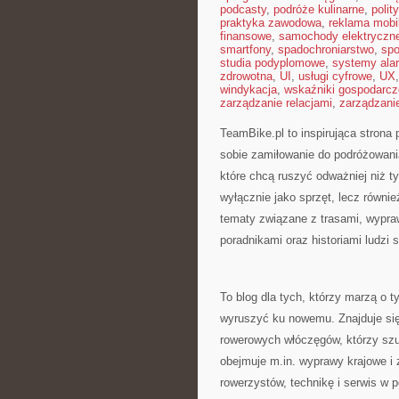
podcasty
,
podróże kulinarne
,
polit
praktyka zawodowa
,
reklama mobi
finansowe
,
samochody elektryczn
smartfony
,
spadochroniarstwo
,
spo
studia podyplomowe
,
systemy ala
zdrowotna
,
UI
,
usługi cyfrowe
,
UX
windykacja
,
wskaźniki gospodarcz
zarządzanie relacjami
,
zarządzani
TeamBike.pl to inspirująca stron
sobie zamiłowanie do podróżowani
które chcą ruszyć odważniej niż ty
wyłącznie jako sprzęt, lecz równie
tematy związane z trasami, wypraw
poradnikami oraz historiami ludzi
To blog dla tych, którzy marzą o 
wyruszyć ku nowemu. Znajduje się 
rowerowych włóczęgów, którzy szuk
obejmuje m.in. wyprawy krajowe i 
rowerzystów, technikę i serwis w po