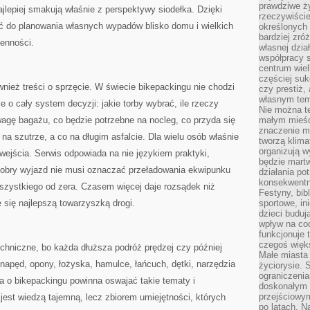
prawdziwe ż
ajlepiej smakują właśnie z perspektywy siodełka. Dzięki
rzeczywiście
 do planowania własnych wypadów blisko domu i wielkich
określonych
bardziej zró
ienności.
własnej dzia
współpracy s
centrum wielk
częściej suk
ównież treści o sprzęcie. W świecie bikepackingu nie chodzi
czy prestiż,
własnym tem
e o cały system decyzji: jakie torby wybrać, ile rzeczy
Nie można te
agę bagażu, co będzie potrzebne na nocleg, co przyda się
małym mieści
znaczenie m
na szutrze, a co na długim asfalcie. Dla wielu osób właśnie
tworzą klima
organizują w
 wejścia. Serwis odpowiada na nie językiem praktyki,
będzie martw
 dobry wyjazd nie musi oznaczać przeładowania ekwipunku
działania pot
konsekwentne
zystkiego od zera. Czasem więcej daje rozsądek niż
Festyny, bibl
 się najlepszą towarzyszką drogi.
sportowe, in
dzieci buduj
wpływ na co
funkcjonuje 
czegoś więks
chniczne, bo każda dłuższa podróż prędzej czy później
Małe miasta 
 napęd, opony, łożyska, hamulce, łańcuch, dętki, narzędzia
życiorysie. 
ograniczenia
a o bikepackingu powinna oswajać takie tematy i
doskonałym 
przejściowym
 jest wiedzą tajemną, lecz zbiorem umiejętności, których
po latach. N