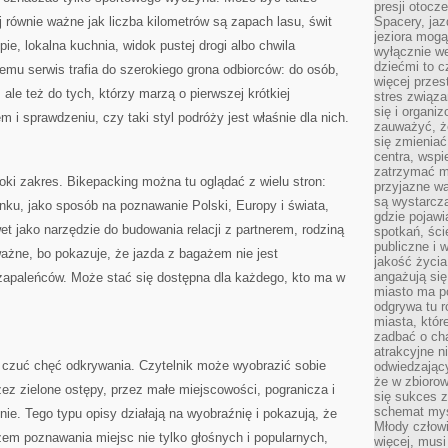
presji otoc
 równie ważne jak liczba kilometrów są zapach lasu, świt
Spacery, jaz
jeziora mogą
e, lokalna kuchnia, widok pustej drogi albo chwila
wyłącznie w
dziećmi to 
emu serwis trafia do szerokiego grona odbiorców: do osób,
więcej przes
 ale też do tych, którzy marzą o pierwszej krótkiej
stres związ
się i organi
 i sprawdzeniu, czy taki styl podróży jest właśnie dla nich.
zauważyć, że
się zmieniać
centra, wspie
zatrzymać mi
roki zakres. Bikepacking można tu oglądać z wielu stron:
przyjazne wa
są wystarcza
nku, jako sposób na poznawanie Polski, Europy i świata,
gdzie pojawi
et jako narzędzie do budowania relacji z partnerem, rodziną
spotkań, ści
publiczne i 
ażne, bo pokazuje, że jazda z bagażem nie jest
jakość życia
angażują się
zapaleńców. Może stać się dostępna dla każdego, kto ma w
miasto ma po
odgrywa tu 
miasta, które
zadbać o cha
atrakcyjne n
 czuć chęć odkrywania. Czytelnik może wyobrazić sobie
odwiedzając
że w zbioro
rzez zielone ostępy, przez małe miejscowości, pogranicza i
się sukces 
schemat myśl
nie. Tego typu opisy działają na wyobraźnię i pokazują, że
Młody człowi
zem poznawania miejsc nie tylko głośnych i popularnych,
więcej, musi