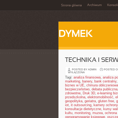
Archiwum
Konsol
Strona główna
DYMEK
TECHNIKA I SER
POSTED BY ADMIN
POSTED ON
WYŁĄCZONA
Tagi:
analiza finansowa
,
analiza po
marketing
,
banery
,
bank centralny
biznes w UE
,
chmura obliczeniow
bezpieczeństwo
,
debata publiczna
zdrowotne
,
Druk 3D
,
e-learning bi
przedszkolna
,
elektromobilność
,
e
geopolityka
,
geriatra
,
gluten free
,
g
iot
,
it outsourcing
,
kamery ochrony
konsultacje dietetyczne
,
kursy wal
kultu
,
monitoring
,
muzea
,
ochrona
oprogramowanie księgowe
,
oszczę