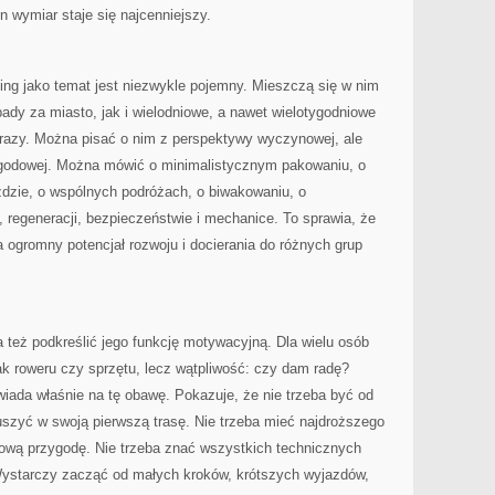
en wymiar staje się najcenniejszy.
ing jako temat jest niezwykle pojemny. Mieszczą się w nim
ady za miasto, jak i wielodniowe, a nawet wielotygodniowe
brazy. Można pisać o nim z perspektywy wyczynowej, ale
ygodowej. Można mówić o minimalistycznym pakowaniu, o
ździe, o wspólnych podróżach, o biwakowaniu, o
u, regeneracji, bezpieczeństwie i mechanice. To sprawia, że
 ogromny potencjał rozwoju i docierania do różnych grup
 też podkreślić jego funkcję motywacyjną. Dla wielu osób
ak roweru czy sprzętu, lecz wątpliwość: czy dam radę?
iada właśnie na tę obawę. Pokazuje, że nie trzeba być od
uszyć w swoją pierwszą trasę. Nie trzeba mieć najdroższego
ową przygodę. Nie trzeba znać wszystkich technicznych
Wystarczy zacząć od małych kroków, krótszych wyjazdów,