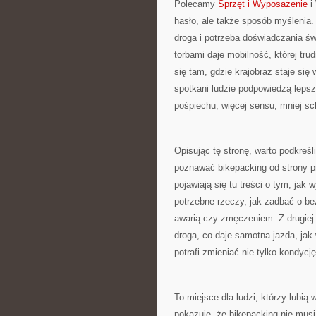
Polecamy
Sprzęt i Wyposażenie
i
hasło, ale także sposób myślenia.
droga i potrzeba doświadczania ś
torbami daje mobilność, której tr
się tam, gdzie krajobraz staje się
spotkani ludzie podpowiedzą lepszy
pośpiechu, więcej sensu, mniej sc
Opisując tę stronę, warto podkreśl
poznawać bikepacking od strony pr
pojawiają się tu treści o tym, jak
potrzebne rzeczy, jak zadbać o b
awarią czy zmęczeniem. Z drugiej 
droga, co daje samotna jazda, jak
potrafi zmieniać nie tylko kondycję
To miejsce dla ludzi, którzy lubią
pokazuje, że bikepacking nie mus