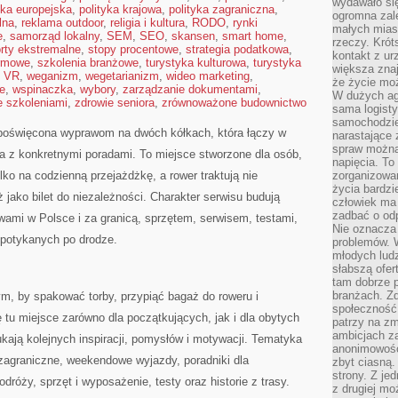
wydawało si
yka europejska
,
polityka krajowa
,
polityka zagraniczna
,
ogromna zale
lna
,
reklama outdoor
,
religia i kultura
,
RODO
,
rynki
małych mias
e
,
samorząd lokalny
,
SEM
,
SEO
,
skansen
,
smart home
,
rzeczy. Krót
rty ekstremalne
,
stopy procentowe
,
strategia podatkowa
,
kontakt z ur
rmowe
,
szkolenia branżowe
,
turystyka kulturowa
,
turystyka
większa znaj
,
VR
,
weganizm
,
wegetarianizm
,
wideo marketing
,
że życie moż
e
,
wspinaczka
,
wybory
,
zarządzanie dokumentami
,
W dużych agl
e szkoleniami
,
zdrowie seniora
,
zrównoważone budownictwo
sama logist
samochodzie,
a poświęcona wyprawom na dwóch kółkach, która łączy w
narastające
spraw można 
a z konkretnymi poradami. To miejsce stworzone dla osób,
napięcia. To 
lko na codzienną przejażdżkę, a rower traktują nie
zorganizowa
życia bardzi
ż jako bilet do niezależności. Charakter serwisu budują
człowiek ma 
zadbać o odp
ami w Polsce i za granicą, sprzętem, serwisem, testami,
Nie oznacza 
 spotykanych po drodze.
problemów. W
młodych ludz
słabszą ofer
tam dobrze p
branżach. Zd
tym, by spakować torby, przypiąć bagaż do roweru i
społeczność
tu miejsce zarówno dla początkujących, jak i dla obytych
patrzy na zm
ambicjach za
ają kolejnych inspiracji, pomysłów i motywacji. Tematyka
anonimowośc
zagraniczne, weekendowe wyjazdy, poradniki dla
zbyt ciasną.
strony. Z je
dróży, sprzęt i wyposażenie, testy oraz historie z trasy.
z drugiej m