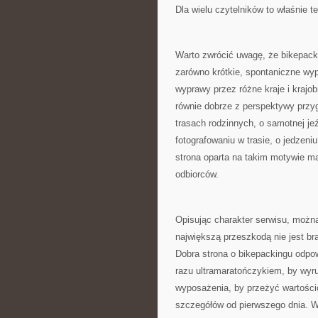
Dla wielu czytelników to właśnie t
Warto zwrócić uwagę, że bikepack
zarówno krótkie, spontaniczne wyp
wyprawy przez różne kraje i krajo
równie dobrze z perspektywy prz
trasach rodzinnych, o samotnej je
fotografowaniu w trasie, o jedzeni
strona oparta na takim motywie ma
odbiorców.
Opisując charakter serwisu, można
największą przeszkodą nie jest br
Dobra strona o bikepackingu odpow
razu ultramaratończykiem, by wyr
wyposażenia, by przeżyć wartości
szczegółów od pierwszego dnia. 