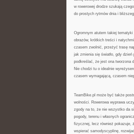
w rowerowej drodze szukają czego
do prostych rytmów dnia i bliższe
Ogromnym atutem takiej tematyki 
obrazów, krótkich treści i natychm
czasem zwolnić, przeżyć trasę na
jak zmienia się światło, gdy dzień
podkreślać, że jest ona tworzona
Nie chodzi tu o idealnie wyreżyse
czasem wymagającą, czasem niepr
TeamBike.pl może być także postr
wolności. Rowerowa wyprawa uczy p
zgody na to, że nie wszystko da s
pogody, terenu i własnych ogranic
fizycznej, lecz również pokazuje
wspierać samodyscyplinę, rozwija