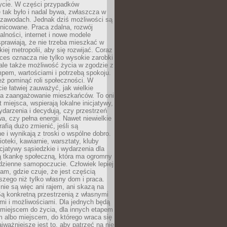
ycie. W części przypadków
 tak było i nadal bywa, zwłaszcza w
 zawodach. Jednak dziś możliwości są
żnicowane. Praca zdalna, rozwój
łalności, internet i nowe modele
prawiają, że nie trzeba mieszkać w
iej metropolii, aby się rozwijać. Coraz
ces oznacza nie tylko wysokie zarobki
 ale także możliwość życia w zgodzie z
pem, wartościami i potrzebą spokoju.
ż pominąć roli społeczności. W
e łatwiej zauważyć, jak wielkie
a zaangażowanie mieszkańców. To oni
t miejsca, wspierają lokalne inicjatywy,
ydarzenia i decydują, czy przestrzeń
a, czy pełna energii. Nawet niewielkie
rafią dużo zmienić, jeśli są
 i wynikają z troski o wspólne dobro.
ioteki, kawiarnie, warsztaty, kluby
icjatywy sąsiedzkie i wydarzenia dla
ą tkankę społeczną, która ma ogromny
dzienne samopoczucie. Człowiek lepiej
tam, gdzie czuje, że jest częścią
zego niż tylko własny dom i praca.
nie są więc ani rajem, ani skazą na
Są konkretną przestrzenią z własnymi
mi i możliwościami. Dla jednych będą
miejscem do życia, dla innych etapem
 albo miejscem, do którego wraca się
ajważniejsze jest to, aby patrzeć na nie