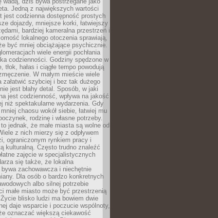
ę wadą, dziś bywa postrzegane jako
ta. Jedną z największych wartości
t jest codzienna dostępność prostych
sze dojazdy, mniejsze korki, łatwiejszy
zędami, bardziej kameralna przestrzeń i
omość lokalnego otoczenia sprawiają,
e być mniej obciążające psychicznie.
omeracjach wiele energii pochłania
yka codzienności. Godziny spędzone w
 tłok, hałas i ciągłe tempo powodują
 zmęczenie. W małym mieście wiele
załatwić szybciej i bez tak dużego
nie jest błahy detal. Sposób, w jaki
na jest codzienność, wpływa na jakość
ej niż spektakularne wydarzenia. Gdy
mniej chaosu wokół siebie, łatwiej mu
oczynek, rodzinę i własne potrzeby.
to jednak, że małe miasta są wolne od
iele z nich mierzy się z odpływem
i, ograniczonym rynkiem pracy i
tą kulturalną. Często trudno znaleźć
łatne zajęcie w specjalistycznych
arza się także, że lokalna
 bywa zachowawcza i niechętnie
iany. Dla osób o bardzo konkretnych
wodowych albo silnej potrzebie
i małe miasto może być przestrzenią
 Życie blisko ludzi ma bowiem dwie
dnej daje wsparcie i poczucie wspólnoty,
oże oznaczać większą ciekawość