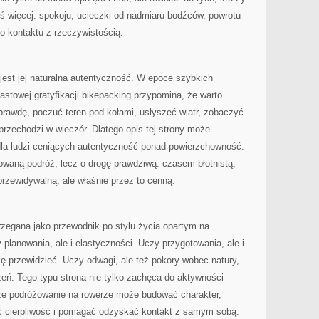
ś więcej: spokoju, ucieczki od nadmiaru bodźców, powrotu
go kontaktu z rzeczywistością.
jest jej naturalna autentyczność. W epoce szybkich
iastowej gratyfikacji bikepacking przypomina, że warto
prawdę, poczuć teren pod kołami, usłyszeć wiatr, zobaczyć
 przechodzi w wieczór. Dlatego opis tej strony może
 dla ludzi ceniących autentyczność ponad powierzchowność.
rowaną podróż, lecz o drogę prawdziwą: czasem błotnistą,
zewidywalną, ale właśnie przez to cenną.
zegana jako przewodnik po stylu życia opartym na
lanowania, ale i elastyczności. Uczy przygotowania, ale i
ię przewidzieć. Uczy odwagi, ale też pokory wobec natury,
zeń. Tego typu strona nie tylko zachęca do aktywności
, że podróżowanie na rowerze może budować charakter,
ć cierpliwość i pomagać odzyskać kontakt z samym sobą.