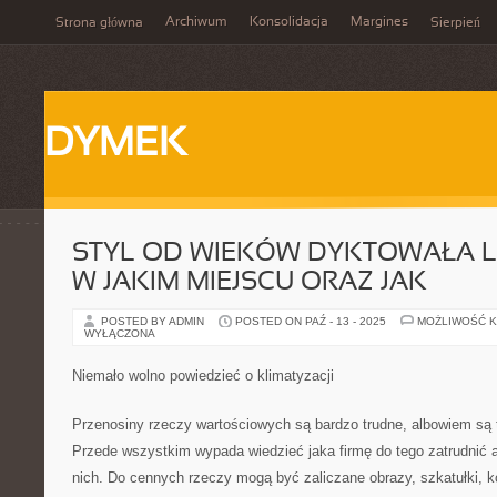
Archiwum
Konsolidacja
Margines
Strona główna
Sierpień
DYMEK
STYL OD WIEKÓW DYKTOWAŁA L
W JAKIM MIEJSCU ORAZ JAK
POSTED BY ADMIN
POSTED ON PAŹ - 13 - 2025
MOŻLIWOŚĆ 
WYŁĄCZONA
Niemało wolno powiedzieć o klimatyzacji
Przenosiny rzeczy wartościowych są bardzo trudne, albowiem są 
Przede wszystkim wypada wiedzieć jaka firmę do tego zatrudnić a
nich. Do cennych rzeczy mogą być zaliczane obrazy, szkatułki, k