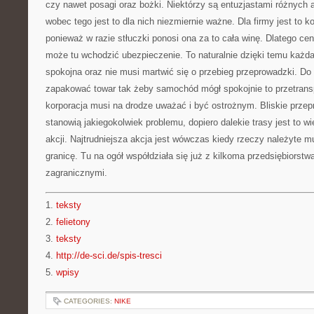
czy nawet posagi oraz bożki. Niektórzy są entuzjastami różnych 
wobec tego jest to dla nich niezmiernie ważne. Dla firmy jest to 
ponieważ w razie stłuczki ponosi ona za to cała winę. Dlatego c
może tu wchodzić ubezpieczenie. To naturalnie dzięki temu każda 
spokojna oraz nie musi martwić się o przebieg przeprowadzki. Do 
zapakować towar tak żeby samochód mógł spokojnie to przetrans
korporacja musi na drodze uważać i być ostrożnym. Bliskie przep
stanowią jakiegokolwiek problemu, dopiero dalekie trasy jest to w
akcji. Najtrudniejsza akcja jest wówczas kiedy rzeczy należyte 
granicę. Tu na ogół współdziała się już z kilkoma przedsiębiorstw
zagranicznymi.
1.
teksty
2.
felietony
3.
teksty
4.
http://de-sci.de/spis-tresci
5.
wpisy
CATEGORIES:
NIKE