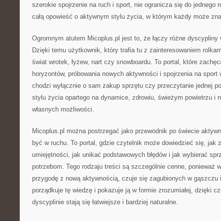
szerokie spojrzenie na ruch i sport, nie ogranicza się do jednego 
całą opowieść o aktywnym stylu życia, w którym każdy może znal
Ogromnym atutem Micoplus.pl jest to, że łączy różne dyscypliny 
Dzięki temu użytkownik, który trafia tu z zainteresowaniem rolka
świat wrotek, łyżew, nart czy snowboardu. To portal, które zachę
horyzontów, próbowania nowych aktywności i spojrzenia na sport
chodzi wyłącznie o sam zakup sprzętu czy przeczytanie jednej p
stylu życia opartego na dynamice, zdrowiu, świeżym powietrzu i 
własnych możliwości.
Micoplus.pl można postrzegać jako przewodnik po świecie aktywno
być w ruchu. To portal, gdzie czytelnik może dowiedzieć się, jak 
umiejętności, jak unikać podstawowych błędów i jak wybierać sp
potrzebom. Tego rodzaju treści są szczególnie cenne, ponieważ w
przygodę z nową aktywnością, czuje się zagubionych w gąszczu i
porządkuje tę wiedzę i pokazuje ją w formie zrozumiałej, dzięki 
dyscyplinie stają się łatwiejsze i bardziej naturalne.