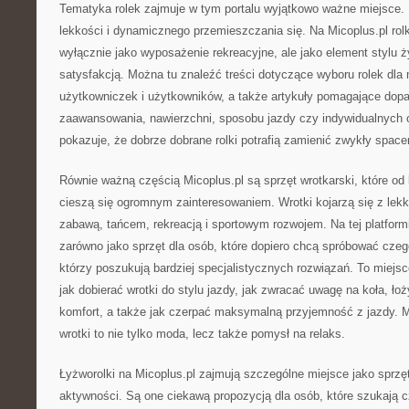
Tematyka rolek zajmuje w tym portalu wyjątkowo ważne miejsce. R
lekkości i dynamicznego przemieszczania się. Na Micoplus.pl rolk
wyłącznie jako wyposażenie rekreacyjne, ale jako element stylu ży
satysfakcją. Można tu znaleźć treści dotyczące wyboru rolek dl
użytkowniczek i użytkowników, a także artykuły pomagające dop
zaawansowania, nawierzchni, sposobu jazdy czy indywidualnych o
pokazuje, że dobrze dobrane rolki potrafią zamienić zwykły space
Równie ważną częścią Micoplus.pl są sprzęt wrotkarski, które od 
cieszą się ogromnym zainteresowaniem. Wrotki kojarzą się z lekk
zabawą, tańcem, rekreacją i sportowym rozwojem. Na tej platform
zarówno jako sprzęt dla osób, które dopiero chcą spróbować czego
którzy poszukują bardziej specjalistycznych rozwiązań. To miejs
jak dobierać wrotki do stylu jazdy, jak zwracać uwagę na koła, łoży
komfort, a także jak czerpać maksymalną przyjemność z jazdy. M
wrotki to nie tylko moda, lecz także pomysł na relaks.
Łyżworolki na Micoplus.pl zajmują szczególne miejsce jako sprzę
aktywności. Są one ciekawą propozycją dla osób, które szukają