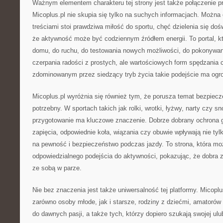
Ważnym elementem charakteru tej strony jest także połączenie pr
Micoplus.pl nie skupia się tylko na suchych informacjach. Można
treściami stoi prawdziwa miłość do sportu, chęć dzielenia się do
że aktywność może być codziennym źródłem energii. To portal, k
domu, do ruchu, do testowania nowych możliwości, do pokonywan
czerpania radości z prostych, ale wartościowych form spędzania 
zdominowanym przez siedzący tryb życia takie podejście ma ogr
Micoplus.pl wyróżnia się również tym, że porusza temat bezpiecz
potrzebny. W sportach takich jak rolki, wrotki, łyżwy, narty czy 
przygotowanie ma kluczowe znaczenie. Dobrze dobrany ochrona g
zapięcia, odpowiednie koła, wiązania czy obuwie wpływają nie tyl
na pewność i bezpieczeństwo podczas jazdy. To strona, która 
odpowiedzialnego podejścia do aktywności, pokazując, że dobra 
ze sobą w parze.
Nie bez znaczenia jest także uniwersalność tej platformy. Micopl
zarówno osoby młode, jak i starsze, rodziny z dziećmi, amatorów 
do dawnych pasji, a także tych, którzy dopiero szukają swojej ulu