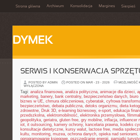
Archiwum
Konsolidacja
Margines
Strona główna
Sierpień
DYMEK
SERWIS I KONSERWACJA SPRZĘT
POSTED BY ADMIN
POSTED ON MAR - 23 - 2026
MOŻLIWOŚĆ 
WYŁĄCZONA
Tagi:
analiza finansowa
,
analiza polityczna
,
animacje dla dzieci
,
a
marketing
,
banery
,
bank centralny
,
bezpieczeństwo danych
,
biuro
biznes w UE
,
chmura obliczeniowa
,
cyberatak
,
cyfrowa transform
bezpieczeństwo
,
debata publiczna
,
detoks organizmu
,
dieta keto
zdrowotne
,
Druk 3D
,
e-learning biznesowy
,
e-sport
,
edukacja fina
przedszkolna
,
elektromobilność
,
elektronika przemysłowa
,
filmma
geopolityka
,
geriatra
,
gluten free
,
gry mobilne
,
inflacja
,
influencer 
iot
,
it outsourcing
,
kamery ochrony
,
kancelaria prawna
,
kodeks cyw
konsultacje dietetyczne
,
kursy walut
,
lactose free
,
media społeczn
kultu
,
monitoring
,
muzea
,
ochrona danych
,
opieka nad seniorami
,
oprogramowanie księgowe
,
oszczędzanie energii
,
pamiątki turyst