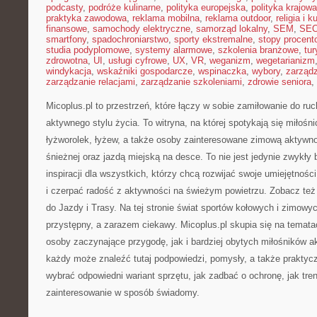
podcasty
,
podróże kulinarne
,
polityka europejska
,
polityka krajowa
praktyka zawodowa
,
reklama mobilna
,
reklama outdoor
,
religia i k
finansowe
,
samochody elektryczne
,
samorząd lokalny
,
SEM
,
SE
smartfony
,
spadochroniarstwo
,
sporty ekstremalne
,
stopy procent
studia podyplomowe
,
systemy alarmowe
,
szkolenia branżowe
,
tur
zdrowotna
,
UI
,
usługi cyfrowe
,
UX
,
VR
,
weganizm
,
wegetarianizm
windykacja
,
wskaźniki gospodarcze
,
wspinaczka
,
wybory
,
zarząd
zarządzanie relacjami
,
zarządzanie szkoleniami
,
zdrowie seniora
,
Micoplus.pl to przestrzeń, które łączy w sobie zamiłowanie do ru
aktywnego stylu życia. To witryna, na której spotykają się miłośni
łyżworolek, łyżew, a także osoby zainteresowane zimową aktywno
śnieżnej oraz jazdą miejską na desce. To nie jest jedynie zwykły b
inspiracji dla wszystkich, którzy chcą rozwijać swoje umiejętno
i czerpać radość z aktywności na świeżym powietrzu. Zobacz te
do Jazdy i Trasy. Na tej stronie świat sportów kołowych i zimow
przystępny, a zarazem ciekawy. Micoplus.pl skupia się na tematac
osoby zaczynające przygodę, jak i bardziej obytych miłośników a
każdy może znaleźć tutaj podpowiedzi, pomysły, a także praktycz
wybrać odpowiedni wariant sprzętu, jak zadbać o ochronę, jak tren
zainteresowanie w sposób świadomy.