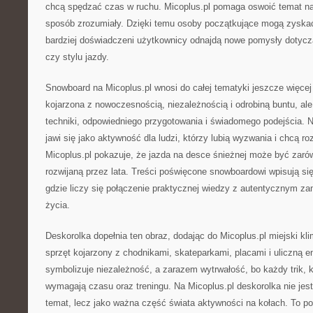
chcą spędzać czas w ruchu. Micoplus.pl pomaga oswoić temat na
sposób zrozumiały. Dzięki temu osoby początkujące mogą zyska
bardziej doświadczeni użytkownicy odnajdą nowe pomysły dotycz
czy stylu jazdy.
Snowboard na Micoplus.pl wnosi do całej tematyki jeszcze więce
kojarzona z nowoczesnością, niezależnością i odrobiną buntu, a
techniki, odpowiedniego przygotowania i świadomego podejścia. N
jawi się jako aktywność dla ludzi, którzy lubią wyzwania i chcą r
Micoplus.pl pokazuje, że jazda na desce śnieżnej może być zarówn
rozwijaną przez lata. Treści poświęcone snowboardowi wpisują się
gdzie liczy się połączenie praktycznej wiedzy z autentycznym z
życia.
Deskorolka dopełnia ten obraz, dodając do Micoplus.pl miejski kli
sprzęt kojarzony z chodnikami, skateparkami, placami i uliczną e
symbolizuje niezależność, a zarazem wytrwałość, bo każdy trik, 
wymagają czasu oraz treningu. Na Micoplus.pl deskorolka nie jes
temat, lecz jako ważna część świata aktywności na kołach. To po