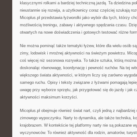
klasycznymi rolkami a bardziej techniczną jazdą. Ta dziedzina po
nieustannie się rozwija, a użytkownicy coraz częściej szukają ro
Micoplus.pl przedstawia łyżworolki jako wybór dla tych, którzy c
możliwością treningu, zabawy i aktywnego spędzania czasu. Dzięk
otwartych na nowe doświadczenia i gotowych testować różne form
Nie można pominąć także tematyki łyżew, które dla wielu osób 
zimy, lodowisk i mroźnej aktywności na świeżym powietrzu. Micop
coś więcej niż sezonowa rozrywka. To także sztuka, którą można 
doskonaląc równowagę, koordynację i pewność ruchów. Na tej witr
większego świata aktywności, w którym liczy się zarówno wygoda
samego ruchu. Opisy i teksty związane z łyżwami pomagają lepie
uwagę przy wyborze sprzętu, jak przygotować się do jazdy i jak 
aktywności maksimum korzyści.
Micoplus.pl obejmuje również świat nart, czyli jedną z najbardzie
zimowego wypoczynku. Narty to dynamika, ale także technika, kon
krajobrazem. W kontekście tej platformy narty nie są pokazane wy
wyczynowców. To również aktywność dla rodzin, amatorów, turystó