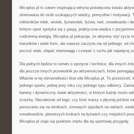
Micoplus.pl to zatem inspirująca witryna poświęcona światu aktyw
skierowana do osób szukających wiedzy, pomysłów i motywacji. To
miłośników rolek, wrotek, łyżworolek, łyżew, nart, snowboardu i de
którym sport spotyka się z pasją, praktyczna wiedza z przyjemnoś
codzienną energią. Micoplus.pl pokazuje, że aktywny styl życia m
kierunków i wiele form, ale zawsze zaczyna się od jednego: od ch
poczuć wiatr, złapać równowagę i czerpać z ruchu jak najwięcej sa
Dla jednych będzie to serwis o sprzęcie i technice, dla innych źród
dla jeszcze innych przewodnik po aktywnościach, które pomagają 
Właśnie w tej różnorodności tkwi siła Micoplus.pl. To przestrzeń, 
jednego sportu, jednej pory roku czy jednego typu odbiorcy. Zamia
barwny i dynamiczny świat aktywności, w którym każdy może od
ścieżkę. Niezależnie od tego, czy ktoś marzy o płynnej jeździe n
poruszaniu się na wrotkach, zimowych zjazdach na nartach, swo
snowboardzie, pierwszych krokach na łyżwach czy miejskich prze
Micoplus.pl staje się punktem startu dla tej sportowej przygody.