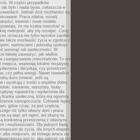
ycie. W części przypadków
 tak było i nadal bywa, zwłaszcza w
 zawodach. Jednak dziś możliwości są
żnicowane. Praca zdalna, rozwój
łalności, internet i nowe modele
prawiają, że nie trzeba mieszkać w
iej metropolii, aby się rozwijać. Coraz
ces oznacza nie tylko wysokie zarobki
 ale także możliwość życia w zgodzie z
pem, wartościami i potrzebą spokoju.
ż pominąć roli społeczności. W
e łatwiej zauważyć, jak wielkie
a zaangażowanie mieszkańców. To oni
t miejsca, wspierają lokalne inicjatywy,
ydarzenia i decydują, czy przestrzeń
a, czy pełna energii. Nawet niewielkie
rafią dużo zmienić, jeśli są
 i wynikają z troski o wspólne dobro.
ioteki, kawiarnie, warsztaty, kluby
icjatywy sąsiedzkie i wydarzenia dla
ą tkankę społeczną, która ma ogromny
dzienne samopoczucie. Człowiek lepiej
tam, gdzie czuje, że jest częścią
zego niż tylko własny dom i praca.
nie są więc ani rajem, ani skazą na
Są konkretną przestrzenią z własnymi
mi i możliwościami. Dla jednych będą
miejscem do życia, dla innych etapem
 albo miejscem, do którego wraca się
ajważniejsze jest to, aby patrzeć na nie