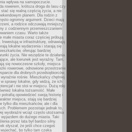
zenia wpływa na samopoczucie.
da rowerem, krótsza droga do lasu czy
 stać się realną częścią życia, a nie
eekendowym planem. Dla rodzin z
często ogromny argument. Dzieci mają
trzeni, a rodzice odczuwają mniejszy
any z codziennym przemieszczaniem
zowaniem czasu. Warto także
 małe miasta coraz częściej próbują
. Inwestują w infrastrukturę, odnawiają
rają lokalne wydarzenia i starają się
eszkańców, oferując bardziej
runki życia. Nie wszędzie te działania
jące, ale kierunek jest wyraźny. Tam,
ają się nowoczesne szkoły, miejsca
eżki rowerowe, odnowione przestrzenie
wsparcie dla drobnych przedsiębiorców,
 wyraźnie rośnie. Mieszkańcy chętniej
 w sprawy lokalne, gdy widzą, że ich
tencjał i nie stoi w miejscu. Dużą rolę
również lokalna tożsamość. Małe
 potrafią opowiedzieć swoją historię i
rakter miejsca, stają się bardziej
ie tylko dla mieszkańców, ale i dla
ych. Problemem pozostaje jednak to,
wej wyobraźni wciąż często utożsamia
z wyjazdem do dużego miasta. Taki
enia przez lata był bardzo silny.
ek słyszał, że jeśli chce czegoś
 wyjechać, bo tylko tam czeka