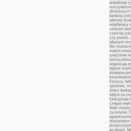
prawdziwe ż
rzeczywiście
określonych
bardziej zró
własnej dzia
współpracy s
centrum wielk
częściej suk
czy prestiż,
własnym tem
Nie można te
małym mieści
znaczenie m
tworzą klima
organizują w
będzie martw
działania pot
konsekwentne
Festyny, bibl
sportowe, in
dzieci buduj
wpływ na co
funkcjonuje 
czegoś więks
Małe miasta 
życiorysie. 
ograniczenia
doskonałym 
przejściowym
po latach. N