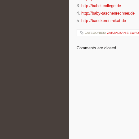
3.
http://babel-college.de
4.
http://baby-taschenrechner.de
5.
http://baeckerei-mikat.de
CATEGORIES:
ZARZĄDZANIE ZWRO
Comments are closed.