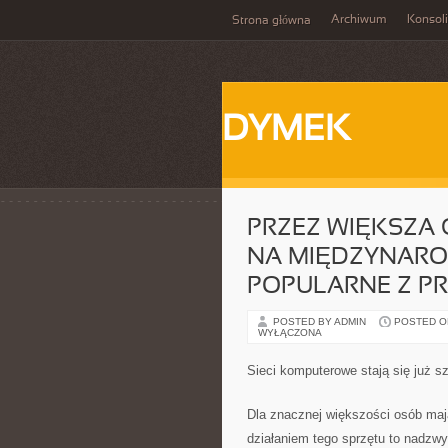
Archiwum
Konsol
Strona główna
DYMEK
PRZEZ WIĘKSZA 
NA MIĘDZYNARO
POPULARNE Z P
POSTED BY ADMIN
POSTED ON 
WYŁĄCZONA
Sieci komputerowe stają się już 
Dla znacznej większości osób ma
działaniem tego sprzętu to nadzw