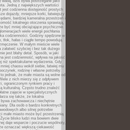
ę wadą, dziś bywa postrzegane jako
ta. Jedną z największych wartości
t jest codzienna dostępność prostych
sze dojazdy, mniejsze korki, łatwiejszy
zędami, bardziej kameralna przestrzeń i
omość lokalnego otoczenia sprawiają,
e być mniej obciążające psychicznie.
omeracjach wiele energii pochłania
yka codzienności. Godziny spędzone w
 tłok, hałas i ciągłe tempo powodują
 zmęczenie. W małym mieście wiele
załatwić szybciej i bez tak dużego
nie jest błahy detal. Sposób, w jaki
na jest codzienność, wpływa na jakość
ej niż spektakularne wydarzenia. Gdy
mniej chaosu wokół siebie, łatwiej mu
oczynek, rodzinę i własne potrzeby.
to jednak, że małe miasta są wolne od
iele z nich mierzy się z odpływem
i, ograniczonym rynkiem pracy i
tą kulturalną. Często trudno znaleźć
łatne zajęcie w specjalistycznych
arza się także, że lokalna
 bywa zachowawcza i niechętnie
iany. Dla osób o bardzo konkretnych
wodowych albo silnej potrzebie
i małe miasto może być przestrzenią
 Życie blisko ludzi ma bowiem dwie
dnej daje wsparcie i poczucie wspólnoty,
oże oznaczać większą ciekawość