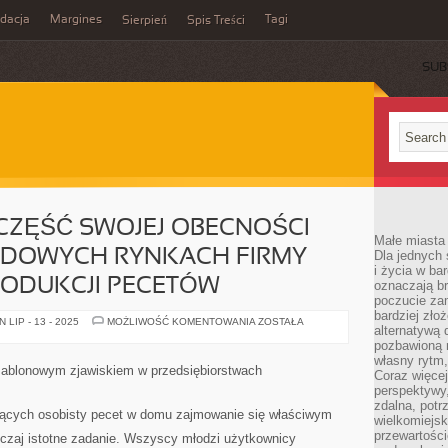
idacja
Margines
Tagi
Sierpień
Spis Treści
SUB
CZĘŚĆ SWOJEJ OBECNOŚCI
Małe miasta 
DOWYCH RYNKACH FIRMY
Dla jednych 
i życia w ba
RODUKCJI PECETÓW
oznaczają br
poczucie zam
bardziej zło
PRZEZ
LIP - 13 - 2025
MOŻLIWOŚĆ KOMENTOWANIA
ZOSTAŁA
alternatywą d
WIĘKSZA
CZĘŚĆ
pozbawioną m
SWOJEJ
własny rytm,
OBECNOŚCI
szablonowym zjawiskiem w przedsiębiorstwach
Coraz więcej
NA
MIĘDZYNARODOWYCH
perspektywy
RYNKACH
zdalna, potr
FIRMY
jących osobisty pecet w domu zajmowanie się właściwym
wielkomiejs
POPULARNE
Z
przewartości
yczaj istotne zadanie. Wszyscy młodzi użytkownicy
PRODUKCJI