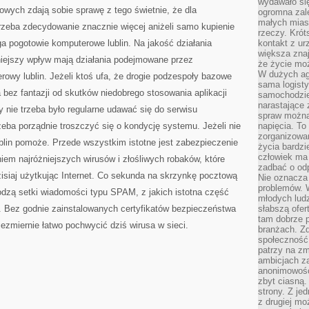
wydawało si
PECETÓW
ych zdają sobie sprawę z tego świetnie, że dla
ogromna zale
małych mias
rzeba zdecydowanie znacznie więcej aniżeli samo kupienie
rzeczy. Krót
a pogotowie komputerowe lublin. Na jakość działania
kontakt z ur
większa znaj
iejszy wpływ mają działania podejmowane przez
że życie moż
W dużych agl
rowy lublin. Jeżeli ktoś ufa, że drogie podzespoły bazowe
sama logist
 bez fantazji od skutków niedobrego stosowania aplikacji
samochodzie,
narastające
y nie trzeba było regularne udawać się do serwisu
spraw można 
eba porządnie troszczyć się o kondycję systemu. Jeżeli nie
napięcia. To 
zorganizowa
lin pomoże. Przede wszystkim istotne jest zabezpieczenie
życia bardzi
człowiek ma 
iem najróżniejszych wirusów i złośliwych robaków, które
zadbać o odp
isiaj użytkując Internet. Co sekunda na skrzynkę pocztową
Nie oznacza 
problemów. W
odzą setki wiadomości typu SPAM, z jakich istotna część
młodych ludz
 Bez godnie zainstalowanych certyfikatów bezpieczeństwa
słabszą ofer
tam dobrze p
zmiernie łatwo pochwycić dziś wirusa w sieci.
branżach. Zd
społeczność
patrzy na zm
ambicjach za
anonimowośc
zbyt ciasną.
strony. Z je
z drugiej m