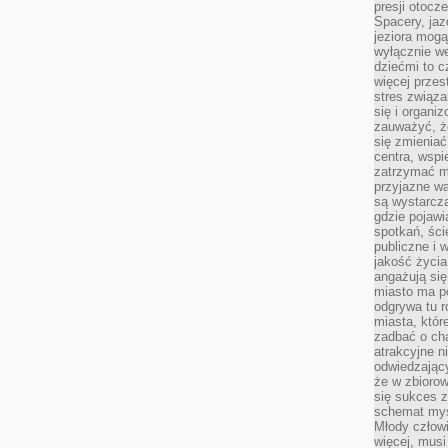
presji otoc
Spacery, jaz
jeziora mogą
wyłącznie w
dziećmi to 
więcej przes
stres związ
się i organi
zauważyć, że
się zmieniać
centra, wspie
zatrzymać mi
przyjazne wa
są wystarcza
gdzie pojawi
spotkań, ści
publiczne i 
jakość życia
angażują się
miasto ma po
odgrywa tu 
miasta, które
zadbać o cha
atrakcyjne n
odwiedzając
że w zbioro
się sukces 
schemat myśl
Młody człowi
więcej, musi