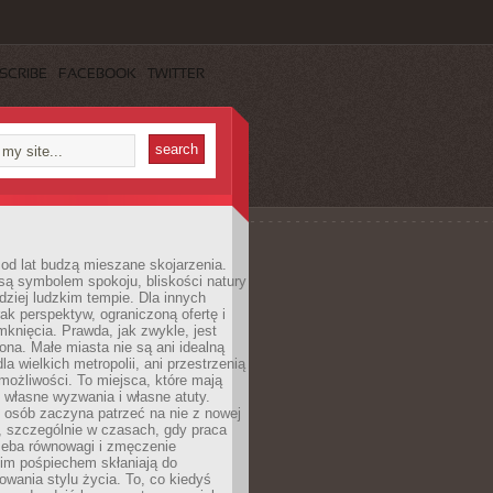
SCRIBE
FACEBOOK
TWITTER
od lat budzą mieszane skojarzenia.
są symbolem spokoju, bliskości natury
rdziej ludzkim tempie. Dla innych
ak perspektyw, ograniczoną ofertę i
knięcia. Prawda, jak zwykle, jest
żona. Małe miasta nie są ani idealną
la wielkich metropolii, ani przestrzenią
ożliwości. To miejsca, które mają
 własne wyzwania i własne atuty.
 osób zaczyna patrzeć na nie z nowej
, szczególnie w czasach, gdy praca
zeba równowagi i zmęczenie
kim pośpiechem skłaniają do
owania stylu życia. To, co kiedyś