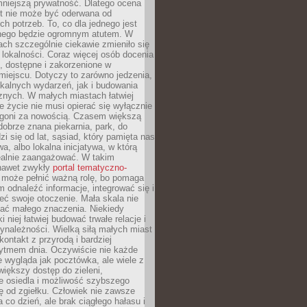
mniejszą prywatność. Dlatego ocena
t nie może być oderwana od
ch potrzeb. To, co dla jednego jest
nnego będzie ogromnym atutem. W
tach szczególnie ciekawie zmieniło się
 lokalności. Coraz więcej osób docenia
ie, dostępne i zakorzenione w
iejscu. Dotyczy to zarówno jedzenia,
okalnych wydarzeń, jak i budowania
znych. W małych miastach łatwiej
 życie nie musi opierać się wyłącznie
pogoni za nowością. Czasem większą
obrze znana piekarnia, park, do
zi się od lat, sąsiad, który pamięta nas
wa, albo lokalna inicjatywa, w którą
ealnie zaangażować. W takim
nawet zwykły
portal tematyczno-
może pełnić ważną rolę, bo pomaga
odnaleźć informacje, integrować się i
ieć swoje otoczenie. Mała skala nie
ać małego znaczenia. Niekiedy
i niej łatwiej budować trwałe relacje i
ynależności. Wielką siłą małych miast
kontakt z przyrodą i bardziej
rytmem dnia. Oczywiście nie każde
e wygląda jak pocztówka, ale wiele z
 większy dostęp do zieleni,
e osiedla i możliwość szybszego
ę od zgiełku. Człowiek nie zawsze
a co dzień, ale brak ciągłego hałasu i