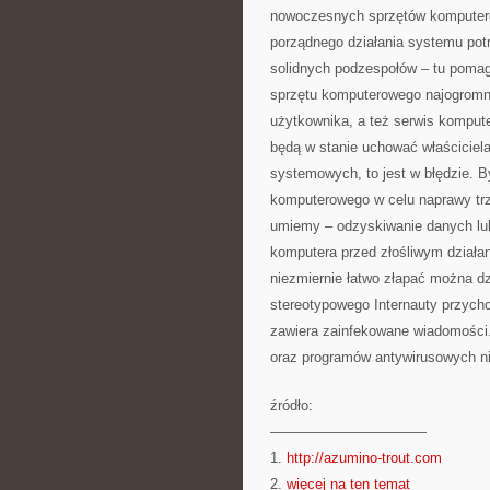
nowoczesnych sprzętów komputerow
porządnego działania systemu pot
solidnych podzespołów – tu pomag
sprzętu komputerowego najogromn
użytkownika, a też serwis kompute
będą w stanie uchować właściciela
systemowych, to jest w błędzie. B
komputerowego w celu naprawy trz
umiemy – odzyskiwanie danych lub
komputera przed złośliwym działan
niezmiernie łatwo złapać można dz
stereotypowego Internauty przych
zawiera zainfekowane wiadomości.
oraz programów antywirusowych nie
źródło:
———————————
1.
http://azumino-trout.com
2.
więcej na ten temat