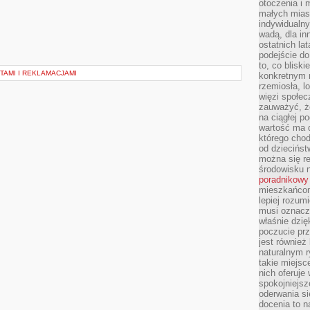
otoczenia i 
małych mias
indywidualny
wadą, dla i
ostatnich la
podejście do
to, co blisk
TAMI I REKLAMACJAMI
konkretnym m
rzemiosła, l
więzi społec
zauważyć, że
na ciągłej 
wartość ma d
którego chod
od dziecińst
można się r
środowisku 
poradnikowy
mieszkańcom 
lepiej rozum
musi oznacz
właśnie dzięk
poczucie prz
jest również 
naturalnym 
takie miejsc
nich oferuje
spokojniejsz
oderwania si
docenia to n