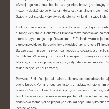
później tego nie żałują, bo nie ma zbyt wielu bardziej atrakcyjnyc
możemy dostać się do Finlandii, która jest kapitalnym krajem, jeż
Świetny jest statek, który płynie do stolicy Finlandii, a więc Helsi
I należy jasno napisać, że to właśnie Helsinki są jedną z najbardz
europejskich stolic. Generalnie Finlandia może zaoferować zain
interesujących miejsc, np. Rovaniemi… Z Finlandii warto pojechać
skandynawskiego. Bo powinniśmy wiedzieć, że w istocie Finlandi
Bardzo dużym plusem Szwecji są nieodkryte obszary, ale także s
Sztokholm. W Szwecji można spokojnie spędzić masę czasu, aby
taki kraj, który oferuje wspaniałą przyrodę, ale również miasta. 
takich miejsc jest dużo więcej.
Półwysep Bałkański jest aktualnie zaliczany do zdecydowanie naj
okolic Europy. Pomimo tego, że historia znajdujących się w nim 
przypadków nie należy do najłatwiejszych – w końcu w niezbyt odl
tam kilka wojen – to jednak obecnie jest to całkowicie bezpieczny
dodatkowo fantastyczną propozycją dla każdego, kto tylko chce 
idealne wczasy.