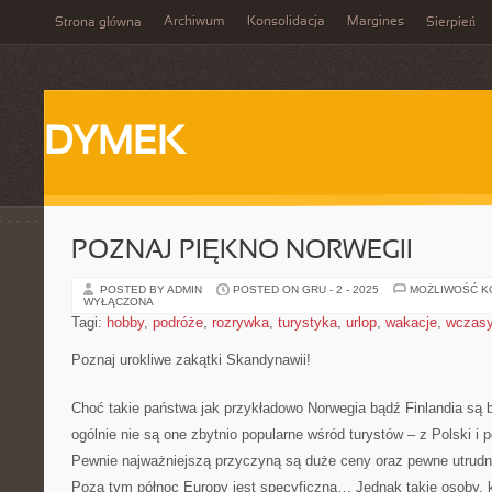
Archiwum
Konsolidacja
Margines
Strona główna
Sierpień
DYMEK
POZNAJ PIĘKNO NORWEGII
POSTED BY ADMIN
POSTED ON GRU - 2 - 2025
MOŻLIWOŚĆ 
WYŁĄCZONA
Tagi:
hobby
,
podróże
,
rozrywka
,
turystyka
,
urlop
,
wakacje
,
wczas
Poznaj urokliwe zakątki Skandynawii!
Choć takie państwa jak przykładowo Norwegia bądź Finlandia są b
ogólnie nie są one zbytnio popularne wśród turystów – z Polski i p
Pewnie najważniejszą przyczyną są duże ceny oraz pewne utrudni
Poza tym północ Europy jest specyficzna… Jednak takie osoby, k