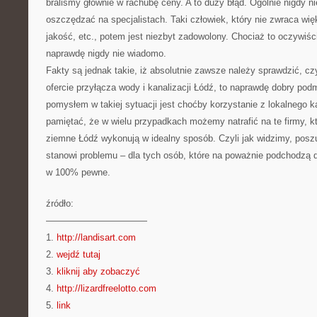
braliśmy głównie w rachubę ceny. A to duży błąd. Ogólnie nigdy 
oszczędzać na specjalistach. Taki człowiek, który nie zwraca wię
jakość, etc., potem jest niezbyt zadowolony. Chociaż to oczywiście
naprawdę nigdy nie wiadomo.
Fakty są jednak takie, iż absolutnie zawsze należy sprawdzić, cz
ofercie przyłącza wody i kanalizacji Łódź, to naprawdę dobry po
pomysłem w takiej sytuacji jest choćby korzystanie z lokalnego k
pamiętać, że w wielu przypadkach możemy natrafić na te firmy, kt
ziemne Łódź wykonują w idealny sposób. Czyli jak widzimy, pos
stanowi problemu – dla tych osób, które na poważnie podchodzą 
w 100% pewne.
źródło:
———————————
1.
http://landisart.com
2.
wejdź tutaj
3.
kliknij aby zobaczyć
4.
http://lizardfreelotto.com
5.
link