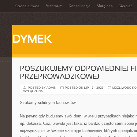
Archiwum
Konsolidacja
Margines
Strona główna
Sierpień
DYMEK
POSZUKUJEMY ODPOWIEDNIEJ F
PRZEPROWADZKOWEJ
POSTED BY ADMIN
POSTED ON LIP - 7 - 2025
MOŻLIWOŚĆ K
WYŁĄCZONA
Szukamy solidnych fachowców
Na pewno gdy budujemy swój dom, w wielu przypadkach niejako
np. dekarza. Cóż, prawda jest taka, iż bardzo często sami sobie 
najzwyczajniej w świecie szukając fachowców, których specjalizac