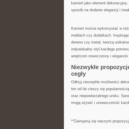
kamień jako element dekoracyjny, 
sposób na ⁤dodanie elegancji i trwa
Kamień można ‌wykorzystać w różno
meblach czy dodatkach. Inspirujące
drewno czy‍ metal, tworzą ‍unikato
indywidualny styl każdego pomieszc
wnętrzom nowoczesny i elegancki
Niezwykłe‍ propozycj
cegły
Odkryj niezwykłe ⁤możliwości deko
ten od lat cieszy się popularnością
oraz‍ niepowtarzalnego uroku. Spr
mogą ożywić ​i unowocześnić każ
**Zainspiruj się naszymi propozycj