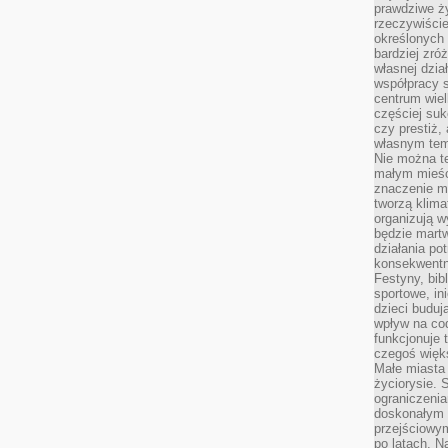
prawdziwe ż
rzeczywiście
określonych
bardziej zró
własnej dzia
współpracy s
centrum wielk
częściej suk
czy prestiż,
własnym tem
Nie można te
małym mieści
znaczenie m
tworzą klima
organizują w
będzie martw
działania pot
konsekwentne
Festyny, bibl
sportowe, in
dzieci buduj
wpływ na co
funkcjonuje 
czegoś więks
Małe miasta 
życiorysie. 
ograniczenia
doskonałym 
przejściowym
po latach. N