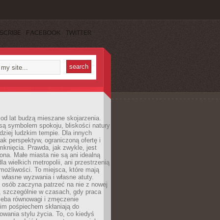
SCRIBE
FACEBOOK
TWITTER
od lat budzą mieszane skojarzenia.
są symbolem spokoju, bliskości natury
rdziej ludzkim tempie. Dla innych
ak perspektyw, ograniczoną ofertę i
knięcia. Prawda, jak zwykle, jest
żona. Małe miasta nie są ani idealną
la wielkich metropolii, ani przestrzenią
ożliwości. To miejsca, które mają
 własne wyzwania i własne atuty.
 osób zaczyna patrzeć na nie z nowej
, szczególnie w czasach, gdy praca
zeba równowagi i zmęczenie
kim pośpiechem skłaniają do
owania stylu życia. To, co kiedyś