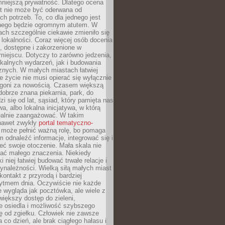
mniejszą prywatność. Dlatego ocena
t nie może być oderwana od
ch potrzeb. To, co dla jednego jest
nnego będzie ogromnym atutem. W
tach szczególnie ciekawie zmieniło się
 lokalności. Coraz więcej osób docenia
ie, dostępne i zakorzenione w
iejscu. Dotyczy to zarówno jedzenia,
okalnych wydarzeń, jak i budowania
znych. W małych miastach łatwiej
 życie nie musi opierać się wyłącznie
pogoni za nowością. Czasem większą
obrze znana piekarnia, park, do
zi się od lat, sąsiad, który pamięta nas
wa, albo lokalna inicjatywa, w którą
ealnie zaangażować. W takim
nawet zwykły
portal tematyczno-
może pełnić ważną rolę, bo pomaga
odnaleźć informacje, integrować się i
ieć swoje otoczenie. Mała skala nie
ać małego znaczenia. Niekiedy
i niej łatwiej budować trwałe relacje i
ynależności. Wielką siłą małych miast
kontakt z przyrodą i bardziej
rytmem dnia. Oczywiście nie każde
e wygląda jak pocztówka, ale wiele z
 większy dostęp do zieleni,
e osiedla i możliwość szybszego
ę od zgiełku. Człowiek nie zawsze
a co dzień, ale brak ciągłego hałasu i