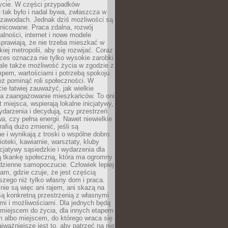
ycie. W części przypadków
 tak było i nadal bywa, zwłaszcza w
 zawodach. Jednak dziś możliwości są
żnicowane. Praca zdalna, rozwój
łalności, internet i nowe modele
prawiają, że nie trzeba mieszkać w
iej metropolii, aby się rozwijać. Coraz
ces oznacza nie tylko wysokie zarobki
 ale także możliwość życia w zgodzie z
pem, wartościami i potrzebą spokoju.
ż pominąć roli społeczności. W
e łatwiej zauważyć, jak wielkie
a zaangażowanie mieszkańców. To oni
t miejsca, wspierają lokalne inicjatywy,
ydarzenia i decydują, czy przestrzeń
a, czy pełna energii. Nawet niewielkie
rafią dużo zmienić, jeśli są
 i wynikają z troski o wspólne dobro.
ioteki, kawiarnie, warsztaty, kluby
icjatywy sąsiedzkie i wydarzenia dla
ą tkankę społeczną, która ma ogromny
dzienne samopoczucie. Człowiek lepiej
tam, gdzie czuje, że jest częścią
zego niż tylko własny dom i praca.
nie są więc ani rajem, ani skazą na
Są konkretną przestrzenią z własnymi
mi i możliwościami. Dla jednych będą
miejscem do życia, dla innych etapem
 albo miejscem, do którego wraca się
ajważniejsze jest to, aby patrzeć na nie