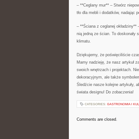
– **Ceglany mur** – Stwórz niepowt
tło dla mebli ​i ⁢dodatków, nadają
– **Ściana ‌z ceglanej okładziny**
nią‍ jedną⁤ ze ścian. To doskonały 
klimatu.
Dziękujemy, ‌że poświęciliście cza
Mamy nadzieję, że nasz ​artykuł za
swoich wnętrzach i projektach. Nie
dekoracyjnym, ale także⁤ symbolem 
Śledźcie nasze kolejne artykuły, ab
świata designu! Do zobaczenia!
CATEGORIES:
GASTRONOMIA I KUL
Comments are closed.