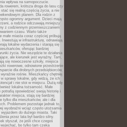
zenia wpływa na samopoczucie.
da rowerem, krótsza droga do lasu czy
 stać się realną częścią życia, a nie
eekendowym planem. Dla rodzin z
często ogromny argument. Dzieci mają
trzeni, a rodzice odczuwają mniejszy
any z codziennym przemieszczaniem
zowaniem czasu. Warto także
 małe miasta coraz częściej próbują
. Inwestują w infrastrukturę, odnawiają
rają lokalne wydarzenia i starają się
eszkańców, oferując bardziej
runki życia. Nie wszędzie te działania
jące, ale kierunek jest wyraźny. Tam,
ają się nowoczesne szkoły, miejsca
eżki rowerowe, odnowione przestrzenie
wsparcie dla drobnych przedsiębiorców,
 wyraźnie rośnie. Mieszkańcy chętniej
 w sprawy lokalne, gdy widzą, że ich
tencjał i nie stoi w miejscu. Dużą rolę
również lokalna tożsamość. Małe
 potrafią opowiedzieć swoją historię i
rakter miejsca, stają się bardziej
ie tylko dla mieszkańców, ale i dla
ych. Problemem pozostaje jednak to,
wej wyobraźni wciąż często utożsamia
z wyjazdem do dużego miasta. Taki
enia przez lata był bardzo silny.
ek słyszał, że jeśli chce czegoś
 wyjechać, bo tylko tam czeka