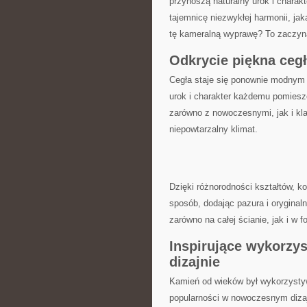
przynoszą naturalny urok ‍i charak
tajemnicę niezwykłej ‌harmonii, jak
tę kameralną wyprawę? To zaczy
Odkrycie piękna ceg
Cegła ⁤staje‌ się ponownie modnym 
urok i charakter każdemu pomieszc
zarówno z nowoczesnymi, jak i‍ k
niepowtarzalny‍ klimat.
Dzięki różnorodności⁣ kształtów,⁣ ko
sposób, dodając pazura i orygina
zarówno na całej ścianie, jak i w‍
Inspirujące wykorzy
dizajnie
Kamień od wieków był wykorzystywa
popularności w nowoczesnym dizajni