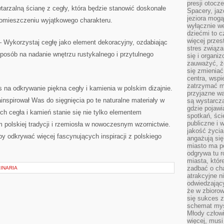
presji otoc
arzalną ścianę z cegły, która ‌będzie⁣ stanowić doskonałe
Spacery, jaz
jeziora mogą
c pomieszczeniu wyjątkowego charakteru.
wyłącznie w
dziećmi to 
więcej przes
‌ – Wykorzystaj cegłę jako element dekoracyjny, ozdabiając
stres związ
sposób na nadanie wnętrzu⁤ rustykalnego⁤ i przytulnego
się i organi
zauważyć, że
się zmieniać
centra, wspie
zatrzymać mi
s⁢ na odkrywanie piękna cegły i kamienia w ⁣polskim dizajnie.
przyjazne wa
inspirował Was do​ sięgnięcia po te⁤ naturalne materiały w
są wystarcza
gdzie pojawi
ch⁣ cegła i kamień stanie się nie tylko elementem
spotkań, ści
publiczne i 
polskiej ⁤tradycji ⁣i rzemiosła w ‍nowoczesnym wzornictwie.​
jakość życia
y odkrywać⁣ więcej ‌fascynujących inspiracji z polskiego⁣
angażują się
miasto ma po
odgrywa tu 
miasta, które
zadbać o cha
INARIA
atrakcyjne n
odwiedzając
że w zbioro
się sukces 
schemat myśl
Młody człowi
więcej, musi