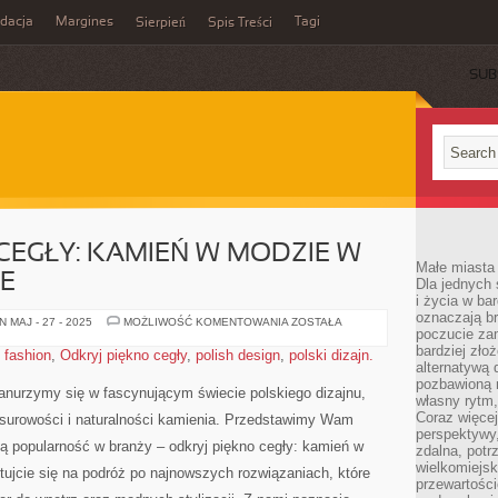
idacja
Margines
Tagi
Sierpień
Spis Treści
SUB
CEGŁY: KAMIEŃ W MODZIE W
Małe miasta 
IE
Dla jednych 
i życia w ba
oznaczają br
ODKRYJ
 MAJ - 27 - 2025
MOŻLIWOŚĆ KOMENTOWANIA
ZOSTAŁA
poczucie zam
PIĘKNO
CEGŁY:
bardziej zło
 fashion
,
Odkryj piękno cegły
,
polish design
,
polski dizajn.
KAMIEŃ
alternatywą d
W
MODZIE
pozbawioną m
anurzymy się w fascynującym‌ świecie ⁣polskiego dizajnu, ​
W
własny rytm,
POLSKIM
Coraz więcej
w⁤ surowości i naturalności kamienia.​ Przedstawimy Wam
DIZAJNIE
perspektywy
​ popularność ​w ‍branży⁤ – odkryj⁤ piękno cegły: kamień w
zdalna, potr
wielkomiejs
otujcie się na podróż po najnowszych rozwiązaniach, ⁢które
przewartości