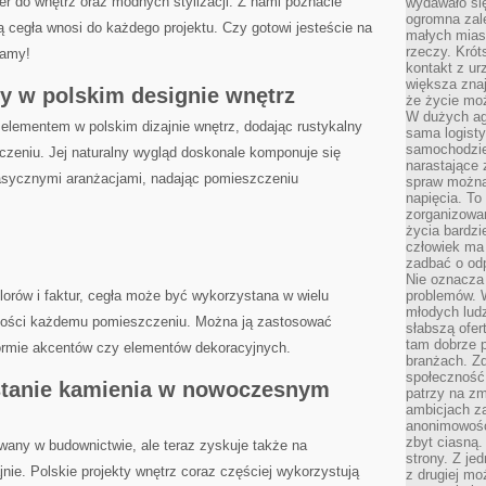
ter do wnętrz⁢ oraz modnych stylizacji. Z nami poznacie
wydawało si
ogromna zale
ą ‌cegła⁤ wnosi do⁤ każdego projektu. Czy‍ gotowi jesteście na
małych mias
rzeczy. Krót
namy!
kontakt z ur
większa znaj
ły w polskim designie wnętrz
że życie moż
W dużych agl
elementem w ⁢polskim dizajnie wnętrz,‍ dodając ‍rustykalny
sama logist
samochodzie,
zeniu. Jej naturalny wygląd doskonale‌ komponuje ⁢się
narastające
lasycznymi aranżacjami, nadając pomieszczeniu⁢
spraw można 
napięcia. To 
zorganizowa
życia bardzi
człowiek ma 
zadbać o odp
Nie oznacza 
lorów i ⁣faktur, cegła‌ może być wykorzystana⁣ w ⁣wielu
problemów. W
młodych ludz
lności każdemu pomieszczeniu. Można ją zastosować
słabszą ofer
tam dobrze p
 formie akcentów czy elementów ⁤dekoracyjnych.
branżach. Zd
społeczność
stanie‌ kamienia w​ nowoczesnym
patrzy na zm
ambicjach za
anonimowośc
zbyt ciasną.
ny w ​budownictwie, ale teraz ⁢zyskuje także‍ na
strony. Z je
e. Polskie‍ projekty wnętrz ‍coraz ⁤częściej wykorzystują⁢
z drugiej m