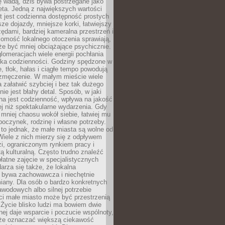
ę wadą, dziś bywa postrzegane jako
ta. Jedną z największych wartości
t jest codzienna dostępność prostych
sze dojazdy, mniejsze korki, łatwiejszy
zędami, bardziej kameralna przestrzeń i
omość lokalnego otoczenia sprawiają,
e być mniej obciążające psychicznie.
omeracjach wiele energii pochłania
yka codzienności. Godziny spędzone w
 tłok, hałas i ciągłe tempo powodują
 zmęczenie. W małym mieście wiele
załatwić szybciej i bez tak dużego
nie jest błahy detal. Sposób, w jaki
na jest codzienność, wpływa na jakość
ej niż spektakularne wydarzenia. Gdy
mniej chaosu wokół siebie, łatwiej mu
oczynek, rodzinę i własne potrzeby.
to jednak, że małe miasta są wolne od
iele z nich mierzy się z odpływem
i, ograniczonym rynkiem pracy i
tą kulturalną. Często trudno znaleźć
łatne zajęcie w specjalistycznych
arza się także, że lokalna
 bywa zachowawcza i niechętnie
iany. Dla osób o bardzo konkretnych
wodowych albo silnej potrzebie
i małe miasto może być przestrzenią
 Życie blisko ludzi ma bowiem dwie
dnej daje wsparcie i poczucie wspólnoty,
oże oznaczać większą ciekawość