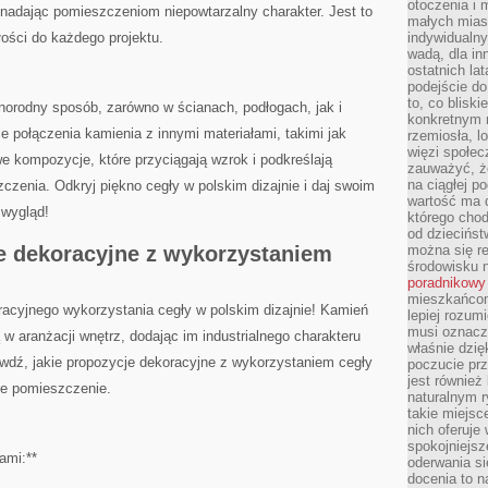
otoczenia i 
nadając pomieszczeniom niepowtarzalny⁣ charakter. Jest to⁢
małych mias
łości do każdego ‌projektu.
indywidualny
wadą, dla i
ostatnich la
podejście do
to, co blisk
rodny sposób, ⁣zarówno ​w ścianach,​ podłogach,⁢ jak i
konkretnym m
 połączenia ⁢kamienia z innymi​ materiałami, takimi jak
rzemiosła, l
więzi społec
we kompozycje, które przyciągają ⁤wzrok i podkreślają
zauważyć, że
na ciągłej 
zenia. ‍Odkryj⁢ piękno cegły w polskim‌ dizajnie i daj swoim
wartość ma d
 wygląd!
którego chod
od dziecińst
e dekoracyjne z‌ wykorzystaniem
można się r
środowisku 
poradnikowy
mieszkańcom 
racyjnego wykorzystania cegły w polskim ⁢dizajnie!‌ Kamień
lepiej rozum
musi oznacz
 w⁢ aranżacji wnętrz, dodając im industrialnego charakteru
właśnie dzięk
awdź, jakie propozycje dekoracyjne z wykorzystaniem cegły
poczucie prz
jest również 
de pomieszczenie.
naturalnym 
takie miejsc
nich oferuje
spokojniejsz
ami:**
oderwania si
docenia to n