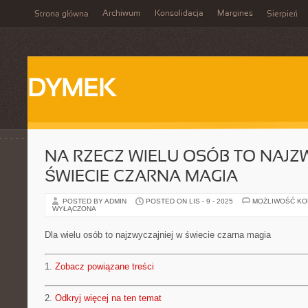
Archiwum
Konsolidacja
Margines
Strona główna
Sierpień
DYMEK
NA RZECZ WIELU OSÓB TO NAJZ
ŚWIECIE CZARNA MAGIA
POSTED BY ADMIN
POSTED ON LIS - 9 - 2025
MOŻLIWOŚĆ K
WYŁĄCZONA
Dla wielu osób to najzwyczajniej w świecie czarna magia
1.
Zobacz powiązane treści
2.
Odkryj więcej na ten temat