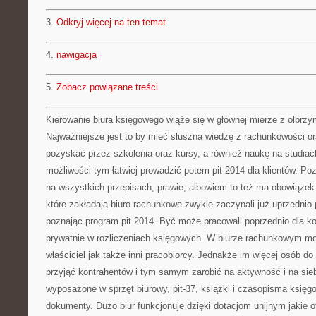
3.
Odkryj więcej na ten temat
4.
nawigacja
5.
Zobacz powiązane treści
Kierowanie biura księgowego wiąże się w głównej mierze z olbrzy
Najważniejsze jest to by mieć słuszna wiedzę z rachunkowości o
pozyskać przez szkolenia oraz kursy, a również naukę na studiach
możliwości tym łatwiej prowadzić potem pit 2014 dla klientów. Po
na wszystkich przepisach, prawie, albowiem to też ma obowiązek 
które zakładają biuro rachunkowe zwykle zaczynali już uprzednio 
poznając program pit 2014. Być może pracowali poprzednio dla k
prywatnie w rozliczeniach księgowych. W biurze rachunkowym m
właściciel jak także inni pracobiorcy. Jednakże im więcej osób d
przyjąć kontrahentów i tym samym zarobić na aktywność i na sieb
wyposażone w sprzęt biurowy, pit-37, książki i czasopisma księg
dokumenty. Dużo biur funkcjonuje dzięki dotacjom unijnym jakie o