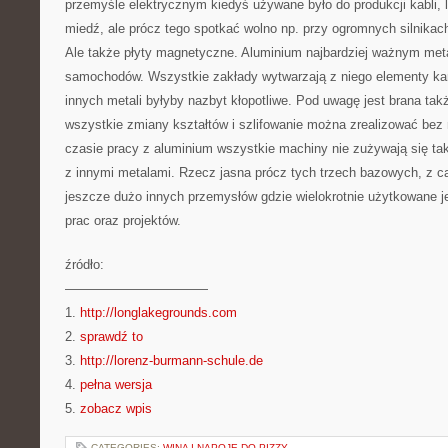
przemyśle elektrycznym kiedyś używane było do produkcji kabli, l
miedź, ale prócz tego spotkać wolno np. przy ogromnych silnik
Ale także płyty magnetyczne. Aluminium najbardziej ważnym metal
samochodów. Wszystkie zakłady wytwarzają z niego elementy karos
innych metali byłyby nazbyt kłopotliwe. Pod uwagę jest brana tak
wszystkie zmiany kształtów i szlifowanie można zrealizować bez
czasie pracy z aluminium wszystkie machiny nie zużywają się ta
z innymi metalami. Rzecz jasna prócz tych trzech bazowych, z
jeszcze dużo innych przemysłów gdzie wielokrotnie użytkowane j
prac oraz projektów.
źródło:
———————————
1.
http://longlakegrounds.com
2.
sprawdź to
3.
http://lorenz-burmann-schule.de
4.
pełna wersja
5.
zobacz wpis
CATEGORIES:
WINA I NAPOJE DO PIZZY