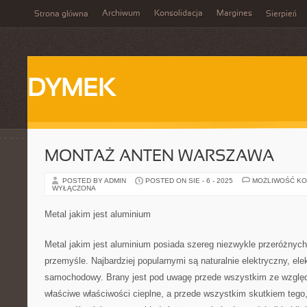
Archiwum
Konsolidacja
Margines
Strona główna
Sierpień
DYMEK
MONTAŻ ANTEN WARSZAWA
POSTED BY ADMIN
POSTED ON SIE - 6 - 2025
MOŻLIWOŚĆ K
WYŁĄCZONA
Metal jakim jest aluminium
Metal jakim jest aluminium posiada szereg niezwykle przeróżny
przemyśle. Najbardziej popularnymi są naturalnie elektryczny, ele
samochodowy. Brany jest pod uwagę przede wszystkim ze względ
właściwe właściwości cieplne, a przede wszystkim skutkiem tego,