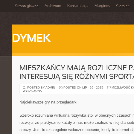
Archiwum
Konsolidacja
Margines
Strona główna
Sierpień
DYMEK
MIESZKAŃCY MAJĄ ROZLICZNE P
INTERESUJĄ SIĘ RÓŻNYMI SPOR
POSTED BY ADMIN
POSTED ON LIP - 29 - 2025
MOŻLIWOŚĆ 
WYŁĄCZONA
Najciekawsze gry na przeglądarki
Szeroko rozumiana wirtualna rozrywka stoi w obecnych czasach 
rozwoju, że praktycznie każdy z nas może znaleźć w niej dla sie
rzeczy. Jest to szczególnie widoczne obecnie, kiedy to internet 