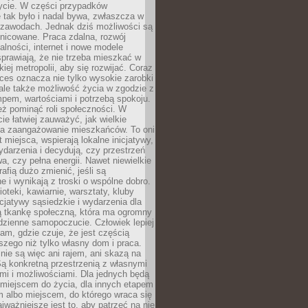
ycie. W części przypadków
 tak było i nadal bywa, zwłaszcza w
 zawodach. Jednak dziś możliwości są
żnicowane. Praca zdalna, rozwój
łalności, internet i nowe modele
prawiają, że nie trzeba mieszkać w
iej metropolii, aby się rozwijać. Coraz
ces oznacza nie tylko wysokie zarobki
 ale także możliwość życia w zgodzie z
pem, wartościami i potrzebą spokoju.
ż pominąć roli społeczności. W
e łatwiej zauważyć, jak wielkie
a zaangażowanie mieszkańców. To oni
t miejsca, wspierają lokalne inicjatywy,
ydarzenia i decydują, czy przestrzeń
a, czy pełna energii. Nawet niewielkie
rafią dużo zmienić, jeśli są
 i wynikają z troski o wspólne dobro.
ioteki, kawiarnie, warsztaty, kluby
icjatywy sąsiedzkie i wydarzenia dla
ą tkankę społeczną, która ma ogromny
dzienne samopoczucie. Człowiek lepiej
tam, gdzie czuje, że jest częścią
zego niż tylko własny dom i praca.
nie są więc ani rajem, ani skazą na
Są konkretną przestrzenią z własnymi
mi i możliwościami. Dla jednych będą
miejscem do życia, dla innych etapem
 albo miejscem, do którego wraca się
ajważniejsze jest to, aby patrzeć na nie