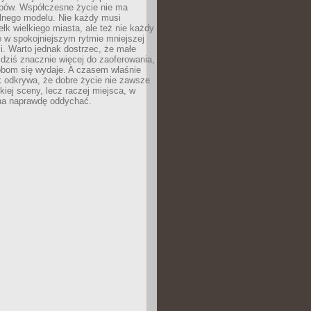
ypów. Współczesne życie nie ma
alnego modelu. Nie każdy musi
ełk wielkiego miasta, ale też nie każdy
ę w spokojniejszym rytmie mniejszej
. Warto jednak dostrzec, że małe
dziś znacznie więcej do zaoferowania,
obom się wydaje. A czasem właśnie
k odkrywa, że dobre życie nie zawsze
iej sceny, lecz raczej miejsca, w
a naprawdę oddychać.