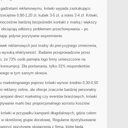
i gadżetami reklamowymu, krówki wypada zaskakująco
zeciętnie 0,80-1,20 zł, kubek 3-5 zł, a notes 2-4 zł. Krówki,
dnocześnie bardziej bezpośredni kontakt z marką i większy
ie obciążają odbiorcy problemem przechowywania – po
iając jedynie pozytywne wspomnienie.
ówek reklamowych jest trudny do precyzyjnego zmierzenia,
ch wysoką efektywność. Badanie przeprowadzone przez
o, że 73% osób pamięta logo firmy umieszczone na
 konsumpcji. Dla porównania, tylko 31% respondentów
manego w tym samym okresie.
u marketingowego poprzez krówki wynosi średnio 0,30-0,50
i reklamy online, ale oferuje znacznie bardziej personalny
kampanii direct marketing czy eventów branżowych, krówki
tywanie marki bez proporcjonalnego wzrostu kosztów.
ę krówki w przypadku kampanii długofalowych, gdzie celem
 w określonej grupie docelowej. Regularne dystrybuowanie
worzyć pozytywne skojarzenia z firmą, które będą