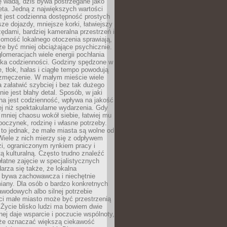
ę wadą, dziś bywa postrzegane jako
ta. Jedną z największych wartości
t jest codzienna dostępność prostych
sze dojazdy, mniejsze korki, łatwiejszy
zędami, bardziej kameralna przestrzeń i
omość lokalnego otoczenia sprawiają,
e być mniej obciążające psychicznie.
omeracjach wiele energii pochłania
yka codzienności. Godziny spędzone w
 tłok, hałas i ciągłe tempo powodują
 zmęczenie. W małym mieście wiele
załatwić szybciej i bez tak dużego
nie jest błahy detal. Sposób, w jaki
na jest codzienność, wpływa na jakość
ej niż spektakularne wydarzenia. Gdy
mniej chaosu wokół siebie, łatwiej mu
oczynek, rodzinę i własne potrzeby.
to jednak, że małe miasta są wolne od
iele z nich mierzy się z odpływem
i, ograniczonym rynkiem pracy i
tą kulturalną. Często trudno znaleźć
łatne zajęcie w specjalistycznych
arza się także, że lokalna
 bywa zachowawcza i niechętnie
iany. Dla osób o bardzo konkretnych
wodowych albo silnej potrzebie
i małe miasto może być przestrzenią
 Życie blisko ludzi ma bowiem dwie
dnej daje wsparcie i poczucie wspólnoty,
oże oznaczać większą ciekawość