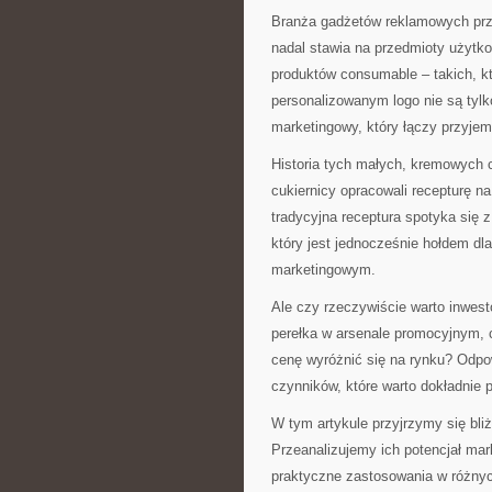
Branża gadżetów reklamowych prz
nadal stawia na przedmioty użytk
produktów consumable – takich, k
personalizowanym logo nie są tylko
marketingowy, który łączy przyje
Historia tych małych, kremowych 
cukiernicy opracowali recepturę na 
tradycyjna receptura spotyka się 
który jest jednocześnie hołdem dl
marketingowym.
Ale czy rzeczywiście warto inwes
perełka w arsenale promocyjnym, cz
cenę wyróżnić się na rynku? Odpow
czynników, które warto dokładnie 
W tym artykule przyjrzymy się bl
Przeanalizujemy ich potencjał mar
praktyczne zastosowania w różnyc