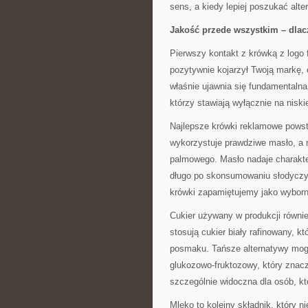
sens, a kiedy lepiej poszukać alt
Jakość przede wszystkim – dlac
Pierwszy kontakt z krówką z logo
pozytywnie kojarzył Twoją markę, c
właśnie ujawnia się fundamentalna
którzy stawiają wyłącznie na niski
Najlepsze krówki reklamowe powsta
wykorzystuje prawdziwe masło, a n
palmowego. Masło nadaje charakte
długo po skonsumowaniu słodyczy. 
krówki zapamiętujemy jako wyborne
Cukier używany w produkcji równi
stosują cukier biały rafinowany, 
posmaku. Tańsze alternatywy mogą 
glukozowo-fruktozowy, który znac
szczególnie widoczna dla osób, kt
Mleko to kolejny składnik, który 