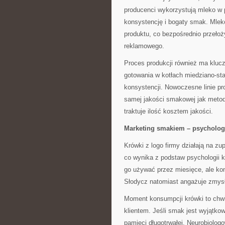
producenci wykorzystują mleko w 
konsystencję i bogaty smak. Mlek
produktu, co bezpośrednio przeło
reklamowego.
Proces produkcji również ma kluc
gotowania w kotłach miedziano-sta
konsystencji. Nowoczesne linie pr
samej jakości smakowej jak metody
traktuje ilość kosztem jakości.
Marketing smakiem – psycholog
Krówki z logo firmy działają na z
co wynika z podstaw psychologii k
go używać przez miesięce, ale ko
Słodycz natomiast angażuje zmysł
Moment konsumpcji krówki to chwil
klientem. Jeśli smak jest wyjątko
pamięci długotrwałej. Neurobiolog