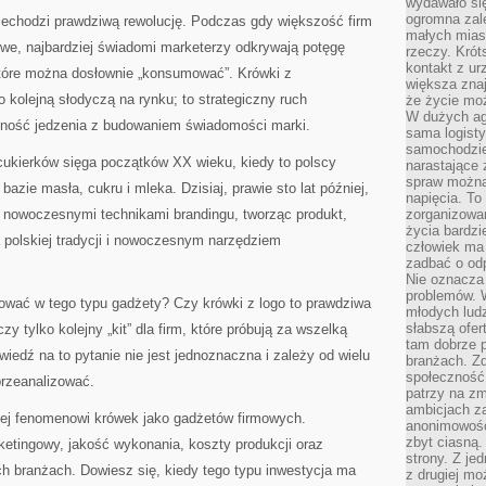
wydawało si
ogromna zale
echodzi prawdziwą rewolucję. Podczas gdy większość firm
małych mias
owe, najbardziej świadomi marketerzy odkrywają potęgę
rzeczy. Krót
kontakt z ur
tóre można dosłownie „konsumować”. Krówki z
większa znaj
 kolejną słodyczą na rynku; to strategiczny ruch
że życie moż
W dużych agl
mność jedzenia z budowaniem świadomości marki.
sama logist
samochodzie,
cukierków sięga początków XX wieku, kiedy to polscy
narastające
spraw można 
bazie masła, cukru i mleka. Dzisiaj, prawie sto lat później,
napięcia. To 
z nowoczesnymi technikami brandingu, tworząc produkt,
zorganizowa
życia bardzi
a polskiej tradycji i nowoczesnym narzędziem
człowiek ma 
zadbać o odp
Nie oznacza 
problemów. W
tować w tego typu gadżety? Czy krówki z logo to prawdziwa
młodych ludz
słabszą ofer
y tylko kolejny „kit” dla firm, które próbują za wszelką
tam dobrze p
iedź na to pytanie nie jest jednoznaczna i zależy od wielu
branżach. Zd
społeczność
przeanalizować.
patrzy na zm
ambicjach za
iżej fenomenowi krówek jako gadżetów firmowych.
anonimowośc
zbyt ciasną.
ketingowy, jakość wykonania, koszty produkcji oraz
strony. Z je
h branżach. Dowiesz się, kiedy tego typu inwestycja ma
z drugiej m