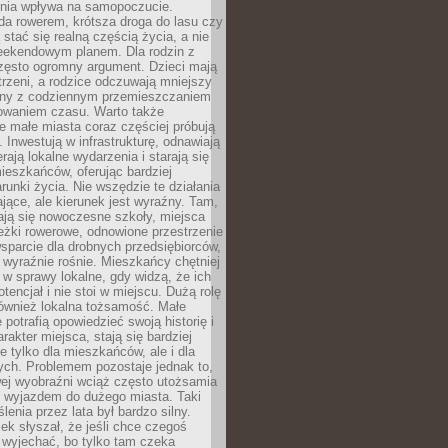
zenia wpływa na samopoczucie.
da rowerem, krótsza droga do lasu czy
 stać się realną częścią życia, a nie
eekendowym planem. Dla rodzin z
często ogromny argument. Dzieci mają
trzeni, a rodzice odczuwają mniejszy
any z codziennym przemieszczaniem
zowaniem czasu. Warto także
 małe miasta coraz częściej próbują
. Inwestują w infrastrukturę, odnawiają
rają lokalne wydarzenia i starają się
eszkańców, oferując bardziej
runki życia. Nie wszędzie te działania
jące, ale kierunek jest wyraźny. Tam,
ają się nowoczesne szkoły, miejsca
eżki rowerowe, odnowione przestrzenie
wsparcie dla drobnych przedsiębiorców,
 wyraźnie rośnie. Mieszkańcy chętniej
 w sprawy lokalne, gdy widzą, że ich
tencjał i nie stoi w miejscu. Dużą rolę
również lokalna tożsamość. Małe
 potrafią opowiedzieć swoją historię i
rakter miejsca, stają się bardziej
ie tylko dla mieszkańców, ale i dla
ych. Problemem pozostaje jednak to,
wej wyobraźni wciąż często utożsamia
z wyjazdem do dużego miasta. Taki
enia przez lata był bardzo silny.
ek słyszał, że jeśli chce czegoś
 wyjechać, bo tylko tam czeka