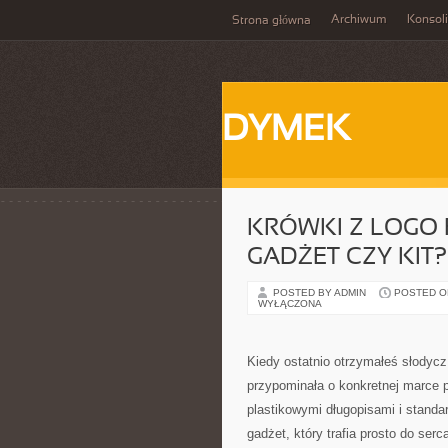
Archiwum
Konsol
Strona główna
DYMEK
KRÓWKI Z LOGO 
GADŻET CZY KIT?
POSTED BY ADMIN
POSTED ON
WYŁĄCZONA
Kiedy ostatnio otrzymałeś słodycz
przypominała o konkretnej marce 
plastikowymi długopisami i stand
gadżet, który trafia prosto do ser