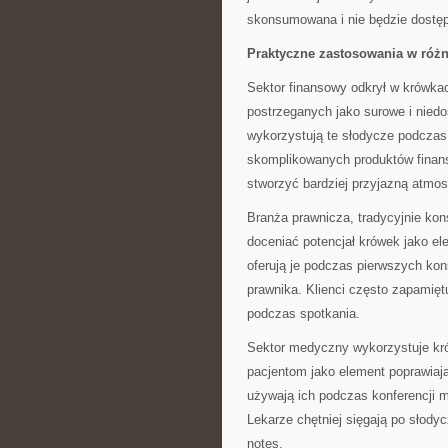
skonsumowana i nie będzie dostęp
Praktyczne zastosowania w róż
Sektor finansowy odkrył w krówkac
postrzeganych jako surowe i niedo
wykorzystują te słodycze podczas
skomplikowanych produktów finan
stworzyć bardziej przyjazną atmo
Branża prawnicza, tradycyjnie ko
doceniać potencjał krówek jako el
oferują je podczas pierwszych kon
prawnika. Klienci często zapamięt
podczas spotkania.
Sektor medyczny wykorzystuje krów
pacjentom jako element poprawiaj
używają ich podczas konferencji 
Lekarze chętniej sięgają po słodyc
notes.