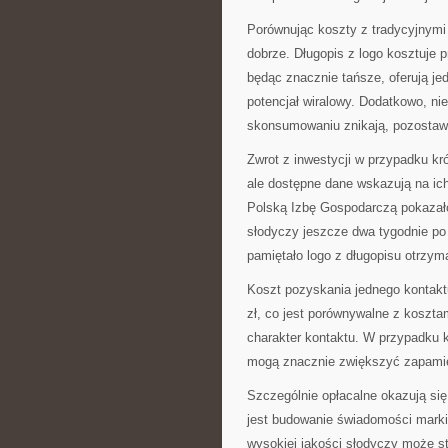
Porównując koszty z tradycyjnym
dobrze. Długopis z logo kosztuje pr
będąc znacznie tańsze, oferują je
potencjał wiralowy. Dodatkowo, n
skonsumowaniu znikają, pozostaw
Zwrot z inwestycji w przypadku kr
ale dostępne dane wskazują na i
Polską Izbę Gospodarczą pokazał
słodyczy jeszcze dwa tygodnie po
pamiętało logo z długopisu otrzy
Koszt pozyskania jednego kontakt
zł, co jest porównywalne z kosztam
charakter kontaktu. W przypadku 
mogą znacznie zwiększyć zapamię
Szczególnie opłacalne okazują si
jest budowanie świadomości marki
wysokiej jakości słodyczy może st