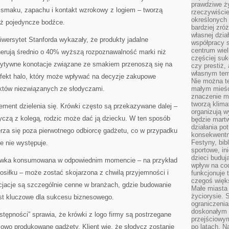
prawdziwe ż
 smaku, zapachu i kontakt wzrokowy z logiem – tworzą
rzeczywiście
określonych
niż pojedyncze bodźce.
bardziej zró
własnej dzia
wersytet Stanforda wykazały, że produkty jadalne
współpracy s
centrum wielk
erują średnio o 40% wyższą rozpoznawalność marki niż
częściej suk
ozytywne konotacje związane ze smakiem przenoszą się na
czy prestiż,
własnym tem
 efekt halo, który może wpływać na decyzje zakupowe
Nie można te
któw niezwiązanych ze słodyczami.
małym mieści
znaczenie m
tworzą klima
ement dzielenia się. Krówki często są przekazywane dalej –
organizują w
yczą z kolegą, rodzic może dać ją dziecku. W ten sposób
będzie martw
działania pot
rza się poza pierwotnego odbiorcę gadżetu, co w przypadku
konsekwentne
Festyny, bibl
e nie występuje.
sportowe, in
dzieci buduj
rówka konsumowana w odpowiednim momencie – na przykład
wpływ na co
osiłku – może zostać skojarzona z chwilą przyjemności i
funkcjonuje 
czegoś więks
cjacje są szczególnie cenne w branżach, gdzie budowanie
Małe miasta 
życiorysie. 
jest kluczowe dla sukcesu biznesowego.
ograniczenia
doskonałym 
stępności” sprawia, że krówki z logo firmy są postrzegane
przejściowym
owo produkowane gadżety. Klient wie, że słodycz zostanie
po latach. N