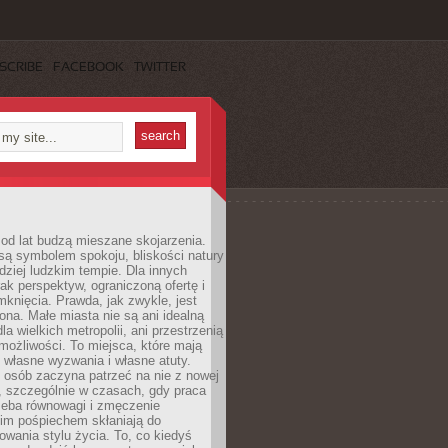
SCRIBE
FACEBOOK
TWITTER
od lat budzą mieszane skojarzenia.
są symbolem spokoju, bliskości natury
rdziej ludzkim tempie. Dla innych
ak perspektyw, ograniczoną ofertę i
knięcia. Prawda, jak zwykle, jest
żona. Małe miasta nie są ani idealną
la wielkich metropolii, ani przestrzenią
ożliwości. To miejsca, które mają
 własne wyzwania i własne atuty.
 osób zaczyna patrzeć na nie z nowej
, szczególnie w czasach, gdy praca
zeba równowagi i zmęczenie
kim pośpiechem skłaniają do
owania stylu życia. To, co kiedyś