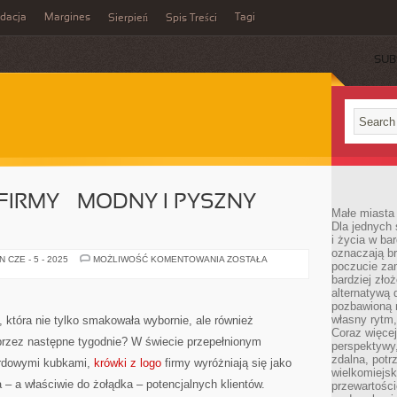
idacja
Margines
Tagi
Sierpień
Spis Treści
SUB
FIRMY – MODNY I PYSZNY
Małe miasta 
Dla jednych 
i życia w ba
oznaczają br
KRÓWKI
 CZE - 5 - 2025
MOŻLIWOŚĆ KOMENTOWANIA
ZOSTAŁA
poczucie zam
Z
LOGO
bardziej zło
FIRMY
alternatywą d
–
pozbawioną m
MODNY
I
własny rytm,
, która nie tylko smakowała wybornie, ale również
PYSZNY
Coraz więcej
GADŻET
przez następne tygodnie? W świecie przepełnionym
perspektywy
CZY
KIT?
zdalna, potr
ardowymi kubkami,
krówki z logo
firmy wyróżniają się jako
wielkomiejs
ca – a właściwie do żołądka – potencjalnych klientów.
przewartości