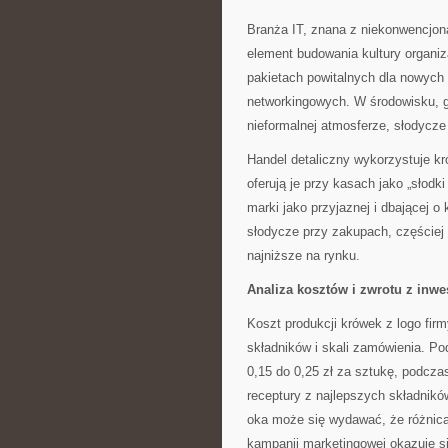
Branża IT, znana z niekonwencjona
element budowania kultury organiz
pakietach powitalnych dla nowyc
networkingowych. W środowisku, g
nieformalnej atmosferze, słodycze
Handel detaliczny wykorzystuje kró
oferują je przy kasach jako „słod
marki jako przyjaznej i dbającej o
słodycze przy zakupach, częściej 
najniższe na rynku.
Analiza kosztów i zwrotu z inwes
Koszt produkcji krówek z logo firm
składników i skali zamówienia. 
0,15 do 0,25 zł za sztukę, podcz
receptury z najlepszych składników
oka może się wydawać, że różnica
kampanii marketingowej okazuje si