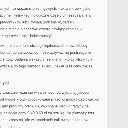
lnych rozwiązań marketingowych, traktuje krówki jako
acyjnej. Firmy technologiczne często umieszczają je w
h pracowników lub używają podczas wydarzeń
dzie relacje biznesowe często nawiązywane są w
 mogą pełnić rolę „lodołamaczy”.
wki jako element strategii lojalności klientów. Sklepy
ki bonus” do zakupów, co może wpływać na postrzeganie
 klientów. Badania wskazują, że klienci, którzy otrzymują
wracają do tego samego sklepu, nawet jeśli ceny nie są
tycji
y znacznie różni się w zależności od wybranej jakości
Podstawowe krówki produkowane masowo mogą kosztować od
as gdy produkty premium, wykonane według tradycyjnej
, osiągają ceny 0,40-0,60 zł za sztukę. Na pierwszy rzut
 jest znaczna, ale w kontekście całkowitych kosztów
ę marginalna.