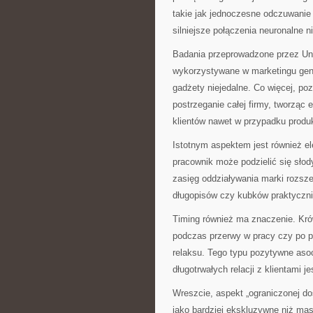
takie jak jednoczesne odczuwanie
silniejsze połączenia neuronalne 
Badania przeprowadzone przez Uni
wykorzystywane w marketingu gen
gadżety niejedalne. Co więcej, p
postrzeganie całej firmy, tworząc
klientów nawet w przypadku produ
Istotnym aspektem jest również el
pracownik może podzielić się słod
zasięg oddziaływania marki rozsze
długopisów czy kubków praktyczni
Timing również ma znaczenie. K
podczas przerwy w pracy czy po p
relaksu. Tego typu pozytywne aso
długotrwałych relacji z klientami 
Wreszcie, aspekt „ograniczonej do
jako bardziej ekskluzywne niż mas