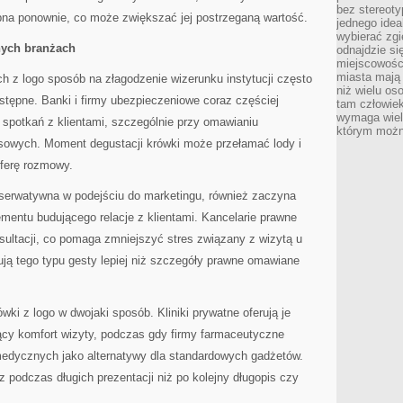
bez stereot
na ponownie, co może zwiększać jej postrzeganą wartość.
jednego ide
wybierać zgi
nych branżach
odnajdzie si
miejscowości
miasta mają 
h z logo sposób na złagodzenie wizerunku instytucji często
niż wielu os
stępne. Banki i firmy ubezpieczeniowe coraz częściej
tam człowie
wymaga wielk
 spotkań z klientami, szczególnie przy omawianiu
którym możn
sowych. Moment degustacji krówki może przełamać lody i
sferę rozmowy.
nserwatywna w podejściu do marketingu, również zaczyna
ementu budującego relacje z klientami. Kancelarie prawne
sultacji, co pomaga zmniejszyć stres związany z wizytą u
ują tego typu gesty lepiej niż szczegóły prawne omawiane
ki z logo w dwojaki sposób. Kliniki prywatne oferują je
ący komfort wizyty, podczas gdy firmy farmaceutyczne
medycznych jako alternatywy dla standardowych gadżetów.
z podczas długich prezentacji niż po kolejny długopis czy