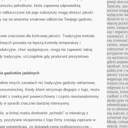
presji otoc
proszku pełnotłuste, które zapewnia odpowiednią
Spacery, jaz
jeziora mogą
o odtłuszczone lub jego substytuty mogą obniżyć jakość
wyłącznie w
dziećmi to 
ży się na wrażenia smakowe odbiorców Twojego gadżetu
więcej przes
stres związ
się i organi
zowe znaczenie dla końcowej jakości. Tradycyjna metoda
zauważyć, że
się zmieniać
lowych pozwala na lepszą kontrolę temperatury i
centra, wspie
zatrzymać mi
odukcyjne, choć wydajniejsze, mogą nie zapewnić takiej
przyjazne wa
 tradycyjne, szczególnie gdy producent priorytetowo
są wystarcza
gdzie pojawi
spotkań, ści
publiczne i 
ia gadżetów jadalnych
jakość życia
angażują się
upełnie innych zasadach niż tradycyjne gadżety reklamowe,
miasto ma po
odgrywa tu 
onsumenckiej. Kiedy klient otrzymuje długopis z logo, może
miasta, które
zadbać o cha
ntakt z marką jest powierzchowny i często nieuświadomiony.
atrakcyjne n
y w sposób znacznie bardziej intensywny.
odwiedzając
że w zbioro
a, w której marka dosłownie „wchodzi” w interakcję z
się sukces 
schemat myśl
wy, pozytywne skojarzenia z logo firmy zostają zapisane w
Młody człowi
więcej, musi
owie potwierdzają, że doświadczenia multisensoryczne –