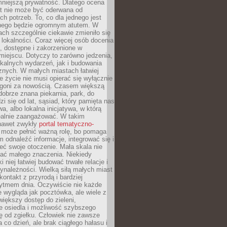
mniejszą prywatność. Dlatego ocena
t nie może być oderwana od
ch potrzeb. To, co dla jednego jest
nnego będzie ogromnym atutem. W
tach szczególnie ciekawie zmieniło się
 lokalności. Coraz więcej osób docenia
ie, dostępne i zakorzenione w
iejscu. Dotyczy to zarówno jedzenia,
okalnych wydarzeń, jak i budowania
znych. W małych miastach łatwiej
 życie nie musi opierać się wyłącznie
pogoni za nowością. Czasem większą
obrze znana piekarnia, park, do
zi się od lat, sąsiad, który pamięta nas
wa, albo lokalna inicjatywa, w którą
ealnie zaangażować. W takim
nawet zwykły
portal tematyczno-
może pełnić ważną rolę, bo pomaga
odnaleźć informacje, integrować się i
ieć swoje otoczenie. Mała skala nie
ać małego znaczenia. Niekiedy
i niej łatwiej budować trwałe relacje i
ynależności. Wielką siłą małych miast
kontakt z przyrodą i bardziej
rytmem dnia. Oczywiście nie każde
e wygląda jak pocztówka, ale wiele z
 większy dostęp do zieleni,
e osiedla i możliwość szybszego
ę od zgiełku. Człowiek nie zawsze
a co dzień, ale brak ciągłego hałasu i