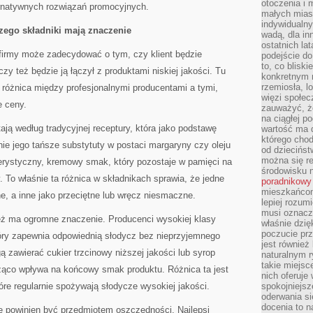
otoczenia i 
ernatywnych rozwiązań promocyjnych.
małych mias
indywidualny
zego składniki mają znaczenie
wadą, dla i
ostatnich la
 firmy może zadecydować o tym, czy klient będzie
podejście do
to, co blisk
zy też będzie ją łączył z produktami niskiej jakości. Tu
konkretnym m
rzemiosła, l
 różnica między profesjonalnymi producentami a tymi,
więzi społec
e ceny.
zauważyć, że
na ciągłej 
ją według tradycyjnej receptury, która jako podstawę
wartość ma d
którego chod
ie jego tańsze substytuty w postaci margaryny czy oleju
od dziecińst
można się r
rystyczny, kremowy smak, który pozostaje w pamięci na
środowisku 
To właśnie ta różnica w składnikach sprawia, że jedne
poradnikowy
mieszkańcom 
, a inne jako przeciętne lub wręcz niesmaczne.
lepiej rozum
musi oznacz
eż ma ogromne znaczenie. Producenci wysokiej klasy
właśnie dzięk
poczucie prz
który zapewnia odpowiednią słodycz bez nieprzyjemnego
jest również 
zawierać cukier trzcinowy niższej jakości lub syrop
naturalnym 
takie miejsc
ząco wpływa na końcowy smak produktu. Różnica ta jest
nich oferuje
óre regularnie spożywają słodycze wysokiej jakości.
spokojniejsz
oderwania si
docenia to n
nie powinien być przedmiotem oszczędności. Najlepsi