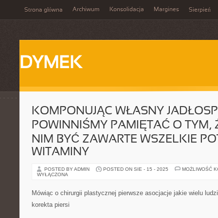
Archiwum
Konsolidacja
Margines
Strona główna
Sierpień
DYMEK
KOMPONUJĄC WŁASNY JADŁOSP
POWINNIŚMY PAMIĘTAĆ O TYM, 
NIM BYĆ ZAWARTE WSZELKIE PO
WITAMINY
POSTED BY ADMIN
POSTED ON SIE - 15 - 2025
MOŻLIWOŚĆ 
WYŁĄCZONA
Mówiąc o chirurgii plastycznej pierwsze asocjacje jakie wielu lud
korekta piersi