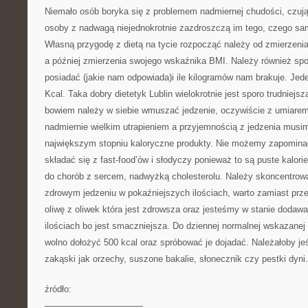
Niemało osób boryka się z problemem nadmiernej chudości, czują 
osoby z nadwagą niejednokrotnie zazdroszczą im tego, czego sam
Własną przygodę z dietą na tycie rozpocząć należy od zmierzenia
a później zmierzenia swojego wskaźnika BMI. Należy również s
posiadać (jakie nam odpowiada)i ile kilogramów nam brakuje. Jeden
Kcal. Taka dobry dietetyk Lublin wielokrotnie jest sporo trudniejs
bowiem należy w siebie wmuszać jedzenie, oczywiście z umiarem.
nadmiernie wielkim utrapieniem a przyjemnością z jedzenia musim
największym stopniu kaloryczne produkty. Nie możemy zapominać
składać się z fast-food’ów i słodyczy ponieważ to są puste kalor
do chorób z sercem, nadwyżką cholesterolu. Należy skoncentrow
zdrowym jedzeniu w pokaźniejszych ilościach, warto zamiast prz
oliwę z oliwek która jest zdrowsza oraz jesteśmy w stanie dodaw
ilościach bo jest smaczniejsza. Do dziennej normalnej wskazanej i
wolno dołożyć 500 kcal oraz spróbować je dojadać. Należałoby jeś
zakąski jak orzechy, suszone bakalie, słonecznik czy pestki dyni.
źródło:
———————————