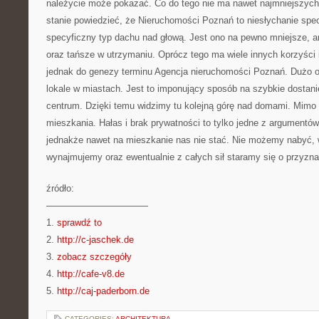
należycie może pokazać. Co do tego nie ma nawet najmniejszyc
stanie powiedzieć, że Nieruchomości Poznań to niesłychanie spe
specyficzny typ dachu nad głową. Jest ono na pewno mniejsze, an
oraz tańsze w utrzymaniu. Oprócz tego ma wiele innych korzyści 
jednak do genezy terminu Agencja nieruchomości Poznań. Dużo o
lokale w miastach. Jest to imponujący sposób na szybkie dostani
centrum. Dzięki temu widzimy tu kolejną górę nad domami. Mimo 
mieszkania. Hałas i brak prywatności to tylko jedne z argumen
jednakże nawet na mieszkanie nas nie stać. Nie możemy nabyć, 
wynajmujemy oraz ewentualnie z całych sił staramy się o przyzna
źródło:
———————————
1.
sprawdź to
2.
http://c-jaschek.de
3.
zobacz szczegóły
4.
http://cafe-v8.de
5.
http://caj-paderborn.de
CATEGORIES:
ARCHITEKTURA