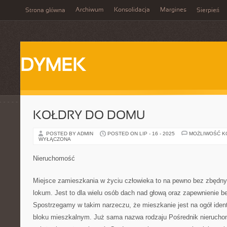
Archiwum
Konsolidacja
Margines
Strona główna
Sierpień
DYMEK
KOŁDRY DO DOMU
POSTED BY ADMIN
POSTED ON LIP - 16 - 2025
MOŻLIWOŚĆ 
WYŁĄCZONA
Nieruchomość
Miejsce zamieszkania w życiu człowieka to na pewno bez zbędn
lokum. Jest to dla wielu osób dach nad głową oraz zapewnienie b
Spostrzegamy w takim narzeczu, że mieszkanie jest na ogół iden
bloku mieszkalnym. Już sama nazwa rodzaju Pośrednik nieruch