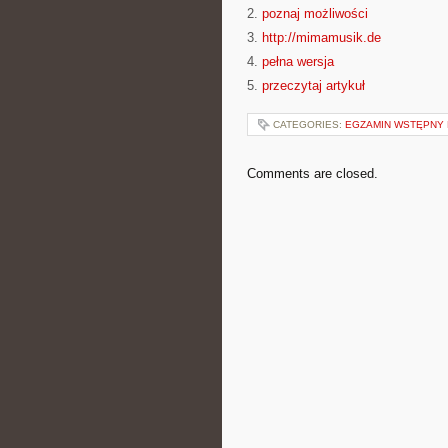
2.
poznaj możliwości
3.
http://mimamusik.de
4.
pełna wersja
5.
przeczytaj artykuł
CATEGORIES:
EGZAMIN WSTĘPNY N
Comments are closed.