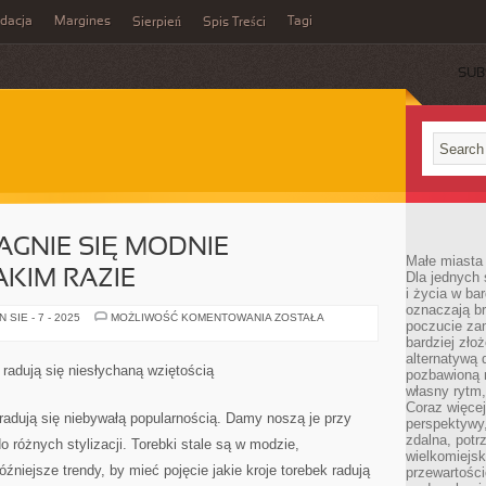
idacja
Margines
Tagi
Sierpień
Spis Treści
SUB
AGNIE SIĘ MODNIE
Małe miasta 
KIM RAZIE
Dla jednych 
i życia w ba
oznaczają br
KAŻDY
SIE - 7 - 2025
MOŻLIWOŚĆ KOMENTOWANIA
ZOSTAŁA
poczucie zam
JEDEN
PRAGNIE
bardziej zło
SIĘ
alternatywą d
MODNIE
e radują się niesłychaną wziętością
pozbawioną m
LANSOWAĆ,
W
własny rytm,
TAKIM
Coraz więcej
RAZIE
e radują się niebywałą popularnością. Damy noszą je przy
perspektywy
zdalna, potr
o różnych stylizacji. Torebki stale są w modzie,
wielkomiejs
niejsze trendy, by mieć pojęcie jakie kroje torebek radują
przewartości