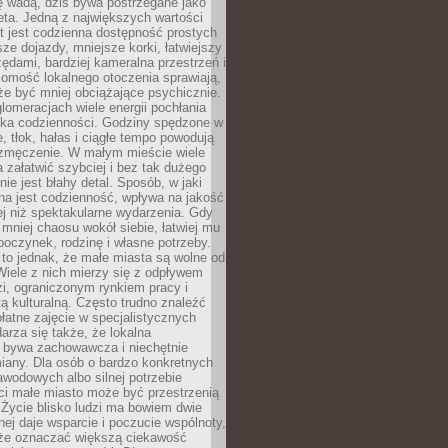
ę wadą, dziś bywa postrzegane jako
ta. Jedną z największych wartości
t jest codzienna dostępność prostych
sze dojazdy, mniejsze korki, łatwiejszy
zędami, bardziej kameralna przestrzeń i
omość lokalnego otoczenia sprawiają,
e być mniej obciążające psychicznie.
omeracjach wiele energii pochłania
yka codzienności. Godziny spędzone w
 tłok, hałas i ciągłe tempo powodują
 zmęczenie. W małym mieście wiele
załatwić szybciej i bez tak dużego
nie jest błahy detal. Sposób, w jaki
na jest codzienność, wpływa na jakość
ej niż spektakularne wydarzenia. Gdy
mniej chaosu wokół siebie, łatwiej mu
oczynek, rodzinę i własne potrzeby.
to jednak, że małe miasta są wolne od
iele z nich mierzy się z odpływem
i, ograniczonym rynkiem pracy i
tą kulturalną. Często trudno znaleźć
łatne zajęcie w specjalistycznych
arza się także, że lokalna
 bywa zachowawcza i niechętnie
iany. Dla osób o bardzo konkretnych
wodowych albo silnej potrzebie
i małe miasto może być przestrzenią
 Życie blisko ludzi ma bowiem dwie
dnej daje wsparcie i poczucie wspólnoty,
oże oznaczać większą ciekawość