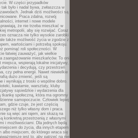
ycie. W części przypadków
 tak było i nadal bywa, zwłaszcza w
 zawodach. Jednak dziś możliwości są
żnicowane. Praca zdalna, rozwój
łalności, internet i nowe modele
prawiają, że nie trzeba mieszkać w
iej metropolii, aby się rozwijać. Coraz
ces oznacza nie tylko wysokie zarobki
 ale także możliwość życia w zgodzie z
pem, wartościami i potrzebą spokoju.
ż pominąć roli społeczności. W
e łatwiej zauważyć, jak wielkie
a zaangażowanie mieszkańców. To oni
t miejsca, wspierają lokalne inicjatywy,
ydarzenia i decydują, czy przestrzeń
a, czy pełna energii. Nawet niewielkie
rafią dużo zmienić, jeśli są
 i wynikają z troski o wspólne dobro.
ioteki, kawiarnie, warsztaty, kluby
icjatywy sąsiedzkie i wydarzenia dla
ą tkankę społeczną, która ma ogromny
dzienne samopoczucie. Człowiek lepiej
tam, gdzie czuje, że jest częścią
zego niż tylko własny dom i praca.
nie są więc ani rajem, ani skazą na
Są konkretną przestrzenią z własnymi
mi i możliwościami. Dla jednych będą
miejscem do życia, dla innych etapem
 albo miejscem, do którego wraca się
ajważniejsze jest to, aby patrzeć na nie