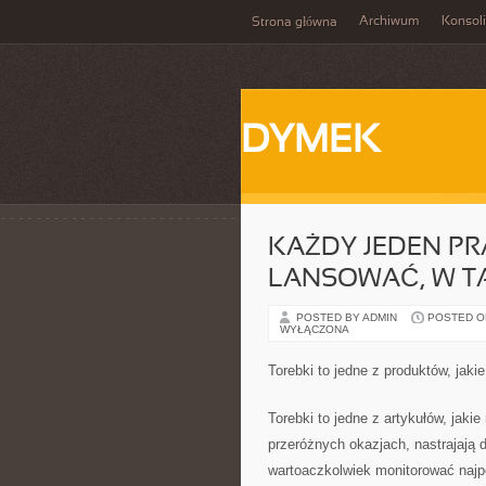
Archiwum
Konsol
Strona główna
DYMEK
KAŻDY JEDEN PR
LANSOWAĆ, W TA
POSTED BY ADMIN
POSTED ON 
WYŁĄCZONA
Torebki to jedne z produktów, jaki
Torebki to jedne z artykułów, jaki
przeróżnych okazjach, nastrajają d
wartoaczkolwiek monitorować najpóź