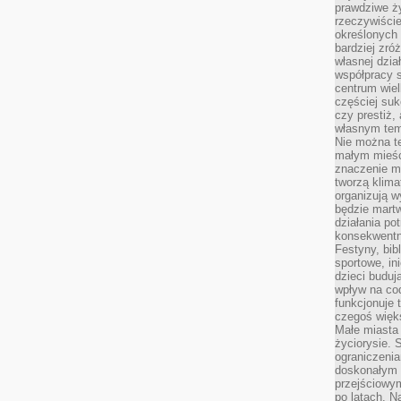
prawdziwe ż
rzeczywiście
określonych
bardziej zró
własnej dzia
współpracy s
centrum wielk
częściej suk
czy prestiż,
własnym tem
Nie można te
małym mieści
znaczenie m
tworzą klima
organizują w
będzie martw
działania pot
konsekwentne
Festyny, bibl
sportowe, in
dzieci buduj
wpływ na co
funkcjonuje 
czegoś więks
Małe miasta 
życiorysie. 
ograniczenia
doskonałym 
przejściowym
po latach. N