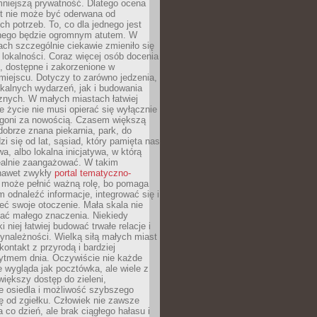
mniejszą prywatność. Dlatego ocena
t nie może być oderwana od
ch potrzeb. To, co dla jednego jest
nnego będzie ogromnym atutem. W
tach szczególnie ciekawie zmieniło się
 lokalności. Coraz więcej osób docenia
ie, dostępne i zakorzenione w
iejscu. Dotyczy to zarówno jedzenia,
okalnych wydarzeń, jak i budowania
znych. W małych miastach łatwiej
 życie nie musi opierać się wyłącznie
pogoni za nowością. Czasem większą
obrze znana piekarnia, park, do
zi się od lat, sąsiad, który pamięta nas
wa, albo lokalna inicjatywa, w którą
ealnie zaangażować. W takim
nawet zwykły
portal tematyczno-
może pełnić ważną rolę, bo pomaga
odnaleźć informacje, integrować się i
ieć swoje otoczenie. Mała skala nie
ać małego znaczenia. Niekiedy
i niej łatwiej budować trwałe relacje i
ynależności. Wielką siłą małych miast
kontakt z przyrodą i bardziej
rytmem dnia. Oczywiście nie każde
e wygląda jak pocztówka, ale wiele z
 większy dostęp do zieleni,
e osiedla i możliwość szybszego
ę od zgiełku. Człowiek nie zawsze
a co dzień, ale brak ciągłego hałasu i