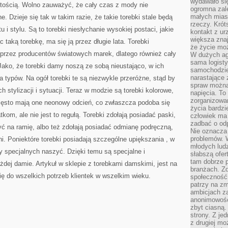
wydawało si
ętością. Wolno zauważyć, że cały czas z mody nie
ogromna zale
małych mias
 Dzieje się tak w takim razie, że takie torebki stale będą
rzeczy. Krót
 i stylu. Są to torebki niesłychanie wysokiej postaci, jakie
kontakt z ur
większa znaj
c taką torebkę, ma się ją przez długie lata. Torebki
że życie moż
przez producentów światowych marek, dlatego również cały
W dużych agl
sama logist
Jako, że torebki damy noszą ze sobą nieustająco, w ich
samochodzie,
narastające
a typów. Na ogół torebki te są niezwykle przeróżne, stąd by
spraw można 
h stylizacji i sytuacji. Teraz w modzie są torebki kolorowe,
napięcia. To 
zorganizowa
zęsto mają one neonowy odcień, co zwłaszcza podoba się
życia bardzi
om, ale nie jest to regułą. Torebki zdołają posiadać paski,
człowiek ma 
zadbać o odp
żyć na ramię, albo też zdołają posiadać odmianę podręczną,
Nie oznacza 
problemów. W
ni. Poniektóre torebki posiadają szczególne upiększania , w
młodych ludz
 specjalnych naszyć. Dzięki temu są specjalne i
słabszą ofer
tam dobrze p
żdej damie. Artykuł w sklepie z torebkami damskimi, jest na
branżach. Zd
ę do wszelkich potrzeb klientek w wszelkim wieku.
społeczność
patrzy na zm
ambicjach za
anonimowośc
zbyt ciasną.
strony. Z je
z drugiej m