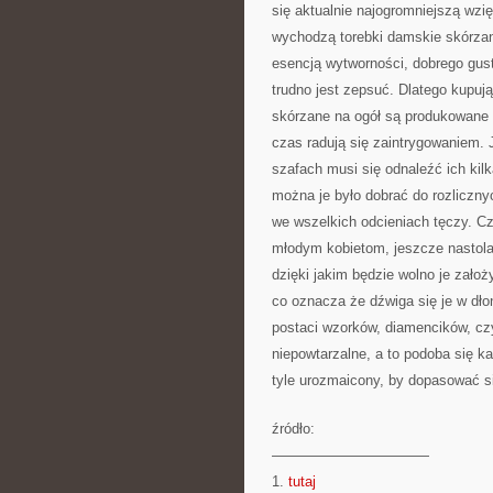
się aktualnie najogromniejszą wzi
wychodzą torebki damskie skórzane.
esencją wytworności, dobrego gustu
trudno jest zepsuć. Dlatego kupują
skórzane na ogół są produkowane 
czas radują się zaintrygowaniem. 
szafach musi się odnaleźć ich kilk
można je było dobrać do rozlicznyc
we wszelkich odcieniach tęczy. C
młodym kobietom, jeszcze nastolatk
dzięki jakim będzie wolno je zało
co oznacza że dźwiga się je w dło
postaci wzorków, diamencików, czy
niepowtarzalne, a to podoba się ka
tyle urozmaicony, by dopasować si
źródło:
———————————
1.
tutaj