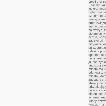
presji otoc
Spacery, jaz
jeziora mogą
wyłącznie w
dziećmi to 
więcej przes
stres związ
się i organi
zauważyć, że
się zmieniać
centra, wspie
zatrzymać mi
przyjazne wa
są wystarcza
gdzie pojawi
spotkań, ści
publiczne i 
jakość życia
angażują się
miasto ma po
odgrywa tu 
miasta, które
zadbać o cha
atrakcyjne n
odwiedzając
że w zbioro
się sukces 
schemat myśl
Młody człowi
więcej, musi