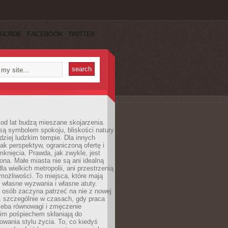
SCRIBE
FACEBOOK
TWITTER
od lat budzą mieszane skojarzenia.
są symbolem spokoju, bliskości natury
rdziej ludzkim tempie. Dla innych
ak perspektyw, ograniczoną ofertę i
knięcia. Prawda, jak zwykle, jest
żona. Małe miasta nie są ani idealną
la wielkich metropolii, ani przestrzenią
ożliwości. To miejsca, które mają
 własne wyzwania i własne atuty.
 osób zaczyna patrzeć na nie z nowej
, szczególnie w czasach, gdy praca
zeba równowagi i zmęczenie
kim pośpiechem skłaniają do
owania stylu życia. To, co kiedyś