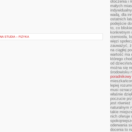
otoczenia i 
małych mias
indywidualny
wadą, dla i
ostatnich la
podejście do
to, co blisk
konkretnym m
rzemiosła, l
A STUDIA – FIZYKA
więzi społec
zauważyć, że
na ciągłej 
wartość ma d
którego chod
od dziecińst
można się r
środowisku 
poradnikowy
mieszkańcom 
lepiej rozum
musi oznacz
właśnie dzięk
poczucie prz
jest również 
naturalnym 
takie miejsc
nich oferuje
spokojniejsz
oderwania si
docenia to n