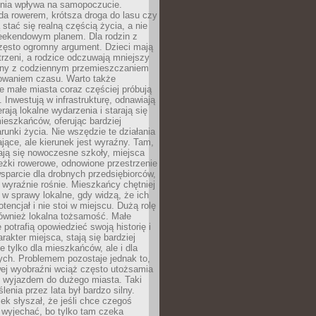
zenia wpływa na samopoczucie.
da rowerem, krótsza droga do lasu czy
 stać się realną częścią życia, a nie
eekendowym planem. Dla rodzin z
często ogromny argument. Dzieci mają
trzeni, a rodzice odczuwają mniejszy
any z codziennym przemieszczaniem
zowaniem czasu. Warto także
 małe miasta coraz częściej próbują
. Inwestują w infrastrukturę, odnawiają
rają lokalne wydarzenia i starają się
eszkańców, oferując bardziej
runki życia. Nie wszędzie te działania
jące, ale kierunek jest wyraźny. Tam,
ają się nowoczesne szkoły, miejsca
eżki rowerowe, odnowione przestrzenie
wsparcie dla drobnych przedsiębiorców,
 wyraźnie rośnie. Mieszkańcy chętniej
 w sprawy lokalne, gdy widzą, że ich
tencjał i nie stoi w miejscu. Dużą rolę
również lokalna tożsamość. Małe
 potrafią opowiedzieć swoją historię i
rakter miejsca, stają się bardziej
ie tylko dla mieszkańców, ale i dla
ych. Problemem pozostaje jednak to,
wej wyobraźni wciąż często utożsamia
z wyjazdem do dużego miasta. Taki
enia przez lata był bardzo silny.
ek słyszał, że jeśli chce czegoś
 wyjechać, bo tylko tam czeka