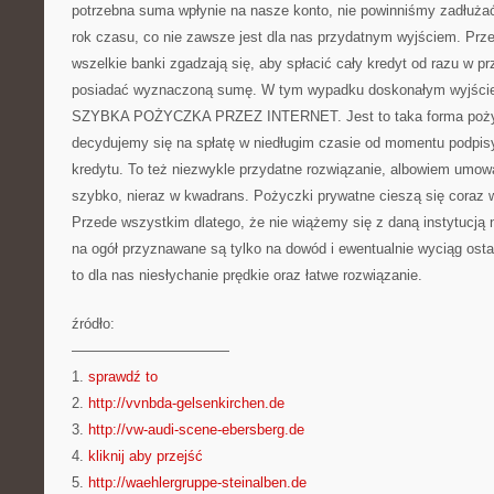
potrzebna suma wpłynie na nasze konto, nie powinniśmy zadłużać 
rok czasu, co nie zawsze jest dla nas przydatnym wyjściem. Prz
wszelkie banki zgadzają się, aby spłacić cały kredyt od razu w 
posiadać wyznaczoną sumę. W tym wypadku doskonałym wyjściem
SZYBKA POŻYCZKA PRZEZ INTERNET. Jest to taka forma pożyc
decydujemy się na spłatę w niedługim czasie od momentu podpisy
kredytu. To też niezwykle przydatne rozwiązanie, albowiem umow
szybko, nieraz w kwadrans. Pożyczki prywatne cieszą się coraz 
Przede wszystkim dlatego, że nie wiążemy się z daną instytucją 
na ogół przyznawane są tylko na dowód i ewentualnie wyciąg ostat
to dla nas niesłychanie prędkie oraz łatwe rozwiązanie.
źródło:
———————————
1.
sprawdź to
2.
http://vvnbda-gelsenkirchen.de
3.
http://vw-audi-scene-ebersberg.de
4.
kliknij aby przejść
5.
http://waehlergruppe-steinalben.de