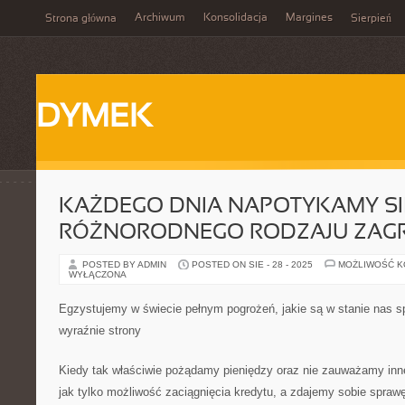
Archiwum
Konsolidacja
Margines
Strona główna
Sierpień
DYMEK
KAŻDEGO DNIA NAPOTYKAMY SI
RÓŻNORODNEGO RODZAJU ZAGR
POSTED BY ADMIN
POSTED ON SIE - 28 - 2025
MOŻLIWOŚĆ 
WYŁĄCZONA
Egzystujemy w świecie pełnym pogrożeń, jakie są w stanie nas s
wyraźnie strony
Kiedy tak właściwie pożądamy pieniędzy oraz nie zauważamy inne
jak tylko możliwość zaciągnięcia kredytu, a zdajemy sobie sprawę