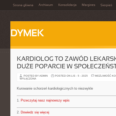
Archiwum
Konsolidacja
Margines
Strona główna
Sierpień
DYMEK
KARDIOLOG TO ZAWÓD LEKARSKI
DUŻE POPARCIE W SPOŁECZEŃS
POSTED BY ADMIN
POSTED ON LIS - 5 - 2025
MOŻLIWOŚĆ K
WYŁĄCZONA
Kurowanie schorzeń kardiologicznych to niezwykle
1.
Przeczytaj nasz najnowszy wpis
2.
Dowiedz się więcej