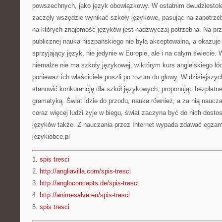
powszechnych, jako język obowiązkowy. W ostatnim dwudziestole
zaczęły wszędzie wynikać szkoły językowe, pasując na zapotrze
na których znajomość języków jest nadzwyczaj potrzebna. Na prz
publicznej nauka hiszpańskiego nie była akceptowalna, a okazuje 
sprzyjający język, nie jedynie w Europie, ale i na całym świecie.
niemalże nie ma szkoły językowej, w którym kurs angielskiego łó
ponieważ ich właściciele poszli po rozum do głowy. W dzisiejszy
stanowić konkurencję dla szkół językowych, proponując bezpłatne
gramatyką. Świat idzie do przodu, nauka również, a za nią naucz
coraz więcej ludzi żyje w biegu, świat zaczyna być do nich dos
języków także. Z nauczania przez Internet wypada zdawać egzamin
jezykiobce.pl
1.
spis tresci
2.
http://angliavilla.com/spis-tresci
3.
http://angloconcepts.de/spis-tresci
4.
http://animesalve.eu/spis-tresci
5.
spis tresci