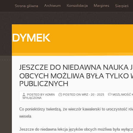
Archiwum
Konsolidacja
Margines
Strona główna
Sierpień
DYMEK
JESZCZE DO NIEDAWNA NAUKA 
OBCYCH MOŻLIWA BYŁA TYLKO
PUBLICZNYCH
POSTED BY ADMIN
POSTED ON WRZ - 20 - 2025
MOŻLIWOŚĆ 
WYŁĄCZONA
Co poniektórzy twierdzą, że wieczór kawalerski to uroczystość ró
wesela
Jeszcze do niedawna lekcja języków obcych możliwa była wyłącz