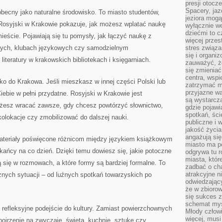
presji otoc
Spacery, jaz
obecny jako naturalne środowisko. To miasto studentów,
jeziora mogą
 Rosyjski w Krakowie pokazuje, jak możesz wplatać naukę
wyłącznie w
dziećmi to 
ieście. Pojawiają się tu pomysły, jak łączyć naukę z
więcej przes
lnych, klubach językowych czy samodzielnym
stres związ
się i organi
iteratury w krakowskich bibliotekach i księgarniach.
zauważyć, że
się zmieniać
centra, wspie
lko do Krakowa. Jeśli mieszkasz w innej części Polski lub
zatrzymać mi
przyjazne wa
Ciebie w pełni przydatne. Rosyjski w Krakowie jest
są wystarcza
możesz wracać zawsze, gdy chcesz powtórzyć słownictwo,
gdzie pojawi
spotkań, ści
olokacje czy zmobilizować do dalszej nauki.
publiczne i 
jakość życia
angażują się
teriały poświęcone różnicom między językiem książkowym
miasto ma po
kańcy na co dzień. Dzięki temu dowiesz się, jakie potoczne
odgrywa tu 
miasta, które
ą się w rozmowach, a które formy są bardziej formalne. To
zadbać o cha
atrakcyjne n
óżnych sytuacji – od luźnych spotkań towarzyskich po
odwiedzając
że w zbioro
się sukces 
schemat myśl
 refleksyjne podejście do kultury. Zamiast powierzchownych
Młody człowi
więcej, musi
ojrzenie na zwyczaje, święta, kuchnię, sztukę czy