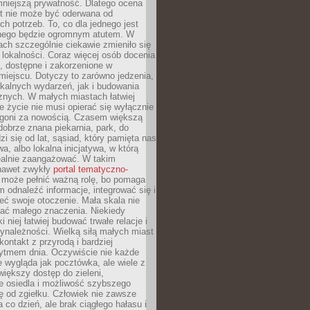
mniejszą prywatność. Dlatego ocena
t nie może być oderwana od
ch potrzeb. To, co dla jednego jest
nnego będzie ogromnym atutem. W
tach szczególnie ciekawie zmieniło się
 lokalności. Coraz więcej osób docenia
ie, dostępne i zakorzenione w
iejscu. Dotyczy to zarówno jedzenia,
okalnych wydarzeń, jak i budowania
znych. W małych miastach łatwiej
 życie nie musi opierać się wyłącznie
pogoni za nowością. Czasem większą
obrze znana piekarnia, park, do
zi się od lat, sąsiad, który pamięta nas
wa, albo lokalna inicjatywa, w którą
ealnie zaangażować. W takim
nawet zwykły
portal tematyczno-
może pełnić ważną rolę, bo pomaga
odnaleźć informacje, integrować się i
ieć swoje otoczenie. Mała skala nie
ać małego znaczenia. Niekiedy
i niej łatwiej budować trwałe relacje i
ynależności. Wielką siłą małych miast
kontakt z przyrodą i bardziej
rytmem dnia. Oczywiście nie każde
e wygląda jak pocztówka, ale wiele z
 większy dostęp do zieleni,
e osiedla i możliwość szybszego
ę od zgiełku. Człowiek nie zawsze
a co dzień, ale brak ciągłego hałasu i