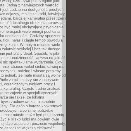
ę wadą, dziś bywa postrzegane jako
ta. Jedną z największych wartości
t jest codzienna dostępność prostych
sze dojazdy, mniejsze korki, łatwiejszy
zędami, bardziej kameralna przestrzeń i
omość lokalnego otoczenia sprawiają,
e być mniej obciążające psychicznie.
omeracjach wiele energii pochłania
yka codzienności. Godziny spędzone w
 tłok, hałas i ciągłe tempo powodują
 zmęczenie. W małym mieście wiele
załatwić szybciej i bez tak dużego
nie jest błahy detal. Sposób, w jaki
na jest codzienność, wpływa na jakość
ej niż spektakularne wydarzenia. Gdy
mniej chaosu wokół siebie, łatwiej mu
oczynek, rodzinę i własne potrzeby.
to jednak, że małe miasta są wolne od
iele z nich mierzy się z odpływem
i, ograniczonym rynkiem pracy i
tą kulturalną. Często trudno znaleźć
łatne zajęcie w specjalistycznych
arza się także, że lokalna
 bywa zachowawcza i niechętnie
iany. Dla osób o bardzo konkretnych
wodowych albo silnej potrzebie
i małe miasto może być przestrzenią
 Życie blisko ludzi ma bowiem dwie
dnej daje wsparcie i poczucie wspólnoty,
oże oznaczać większą ciekawość