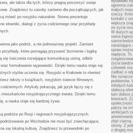
wydawało si
zera, ale także dla tych, którzy pragną poszerzyć swoje
ogromna zale
owe. Znajdziesz tu zasoby zarówno dla początkujących, jak
małych mias
rzeczy. Krót
cą mówić po rosyjsku naturalnie. Strona prezentuje
kontakt z ur
większa znaj
 słowniki, dialogi z życia codziennego oraz przykłady
że życie moż
nych.
W dużych agl
sama logist
samochodzie,
awiona jako podróż, a nie jednorazowy projekt. Zamiast
narastające
spraw można 
e przykłady, które pomagają przyswoić brzmienie i logikę
napięcia. To 
ą się ćwiczenia rozwijające komunikację ustną, odbiór
zorganizowa
życia bardzi
oraz formułowanie wypowiedzi. Dzięki temu nauka staje się
człowiek ma 
zadbać o odp
żnych stylów uczenia się. Rosyjski w Krakowie to również
Nie oznacza 
dziesz teksty o książkach, rosyjskim świecie filmowym,
problemów. W
młodych ludz
odziennych. Artykuły pokazują, jak język łączy się z
słabszą ofer
nia mieszkańców rosyjskojęzycznego świata. Dzięki temu
tam dobrze p
branżach. Zd
ę, a nauka staje się bardziej żywa.
społeczność
patrzy na zm
ambicjach za
ą podróże po Rosji i regionach rosyjskojęzycznych.
anonimowośc
zbyt ciasną.
 podróżowanie po Wschodzie nie musi być zniechęcające,
strony. Z je
zna się lokalną kulturę. Znajdziesz tu przewodniki po
z drugiej m