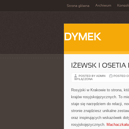
Archiwum
Konsol
Strona główna
DYMEK
IŻEWSK I OSETI
POSTED BY ADMIN
POSTED ON 
WYŁĄCZONA
Rosyjski w Krakowie to strona, któ
krajów rosyjskojęzycznych. To mie
staje się narzędziem do relacji, 
stronie znajdziesz unikalne zesta
oraz inspirujących wskazówek dot
rosyjskojęzycznych.
Machaczkała