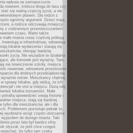
zenia wpływa na samopoczucie.
da rowerem, krótsza droga do lasu czy
 stać się realną częścią życia, a nie
eekendowym planem. Dla rodzin z
często ogromny argument. Dzieci mają
trzeni, a rodzice odczuwają mniejszy
any z codziennym przemieszczaniem
zowaniem czasu. Warto także
 małe miasta coraz częściej próbują
. Inwestują w infrastrukturę, odnawiają
rają lokalne wydarzenia i starają się
eszkańców, oferując bardziej
runki życia. Nie wszędzie te działania
jące, ale kierunek jest wyraźny. Tam,
ają się nowoczesne szkoły, miejsca
eżki rowerowe, odnowione przestrzenie
wsparcie dla drobnych przedsiębiorców,
 wyraźnie rośnie. Mieszkańcy chętniej
 w sprawy lokalne, gdy widzą, że ich
tencjał i nie stoi w miejscu. Dużą rolę
również lokalna tożsamość. Małe
 potrafią opowiedzieć swoją historię i
rakter miejsca, stają się bardziej
ie tylko dla mieszkańców, ale i dla
ych. Problemem pozostaje jednak to,
wej wyobraźni wciąż często utożsamia
z wyjazdem do dużego miasta. Taki
enia przez lata był bardzo silny.
ek słyszał, że jeśli chce czegoś
 wyjechać, bo tylko tam czeka