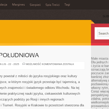
idacja
Margines
Tagi
Sierpień
Spis Treści
SUB
A POŁUDNIOWA
Małe miasta 
Dla jednych 
IŻEWSK
LIS - 22 - 2025
MOŻLIWOŚĆ KOMENTOWANIA
ZOSTAŁA
i życia w ba
I
oznaczają br
OSETIA
POŁUDNIOWA
poczucie zam
ry powstał z miłości do języka rosyjskiego oraz kultury
bardziej zło
alternatywą d
jsce, w którym rosyjski język przestaje być tajemnicą, a
pozbawioną m
nowych znajomości i świadomego odbioru Wschodu. Na tej
własny rytm,
Coraz więcej
wienie praktycznej nauki języka, ciekawostek kulturowych
perspektywy
zdalna, potr
yczących podróży po Rosji i innych regionach
wielkomiejs
i Tiumeń. Rosyjski w Krakowie to przestrzeń stworzona dla
przewartości