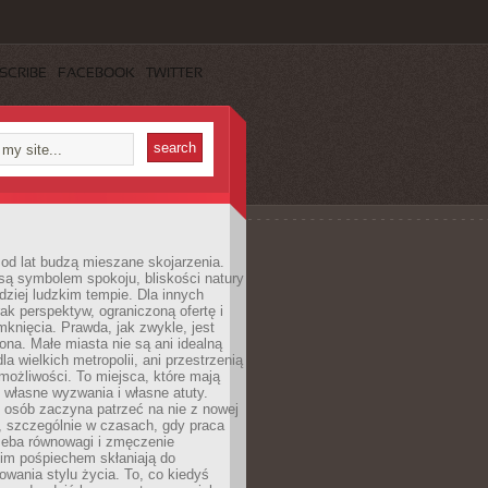
SCRIBE
FACEBOOK
TWITTER
od lat budzą mieszane skojarzenia.
są symbolem spokoju, bliskości natury
rdziej ludzkim tempie. Dla innych
ak perspektyw, ograniczoną ofertę i
knięcia. Prawda, jak zwykle, jest
żona. Małe miasta nie są ani idealną
la wielkich metropolii, ani przestrzenią
ożliwości. To miejsca, które mają
 własne wyzwania i własne atuty.
 osób zaczyna patrzeć na nie z nowej
, szczególnie w czasach, gdy praca
zeba równowagi i zmęczenie
kim pośpiechem skłaniają do
owania stylu życia. To, co kiedyś