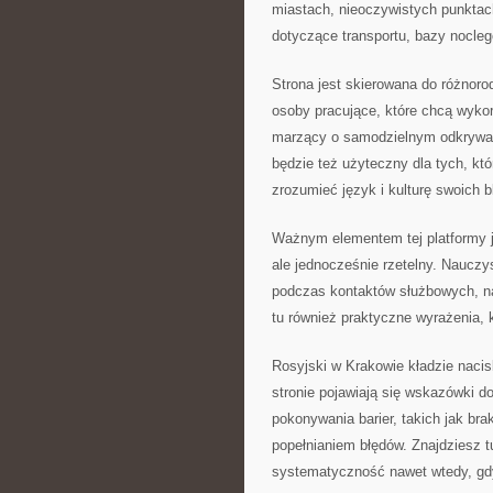
miastach, nieoczywistych punktac
dotyczące transportu, bazy nocleg
Strona jest skierowana do różnoro
osoby pracujące, które chcą wykor
marzący o samodzielnym odkrywan
będzie też użyteczny dla tych, któ
zrozumieć język i kulturę swoich bl
Ważnym elementem tej platformy j
ale jednocześnie rzetelny. Nauczys
podczas kontaktów służbowych, n
tu również praktyczne wyrażenia,
Rosyjski w Krakowie kładzie naci
stronie pojawiają się wskazówki 
pokonywania barier, takich jak br
popełnianiem błędów. Znajdziesz 
systematyczność nawet wtedy, gd