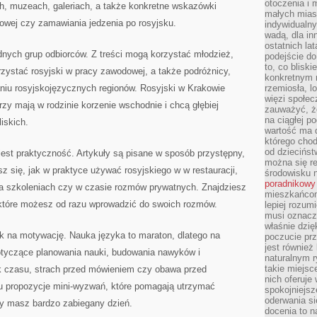
otoczenia i 
h, muzeach, galeriach, a także konkretne wskazówki
małych mias
owej czy zamawiania jedzenia po rosyjsku.
indywidualny
wadą, dla i
ostatnich la
dnych grup odbiorców. Z treści mogą korzystać młodzież,
podejście do
to, co blisk
zystać rosyjski w pracy zawodowej, a także podróżnicy,
konkretnym m
iu rosyjskojęzycznych regionów. Rosyjski w Krakowie
rzemiosła, l
więzi społec
rzy mają w rodzinie korzenie wschodnie i chcą głębiej
zauważyć, że
na ciągłej 
iskich.
wartość ma d
którego chod
od dziecińst
est praktyczność. Artykuły są pisane w sposób przystępny,
można się r
z się, jak w praktyce używać rosyjskiego w w restauracji,
środowisku 
poradnikowy
a szkoleniach czy w czasie rozmów prywatnych. Znajdziesz
mieszkańcom 
 które możesz od razu wprowadzić do swoich rozmów.
lepiej rozum
musi oznacz
właśnie dzięk
sk na motywację. Nauka języka to maraton, dlatego na
poczucie prz
jest również 
dotyczące planowania nauki, budowania nawyków i
naturalnym 
takie miejsc
ak czasu, strach przed mówieniem czy obawa przed
nich oferuje
tu propozycje mini-wyzwań, które pomagają utrzymać
spokojniejsz
oderwania si
y masz bardzo zabiegany dzień.
docenia to n