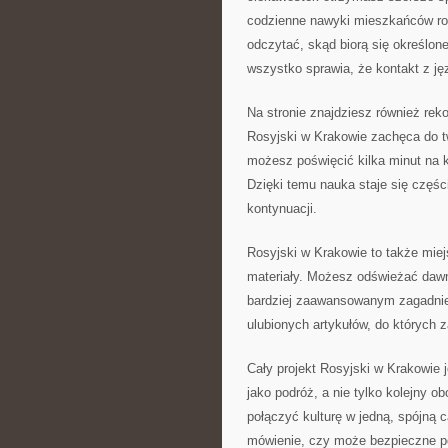
codzienne nawyki mieszkańców ros
odczytać, skąd biorą się określo
wszystko sprawia, że kontakt z jęz
Na stronie znajdziesz również rek
Rosyjski w Krakowie zachęca do t
możesz poświęcić kilka minut na k
Dzięki temu nauka staje się częśc
kontynuacji.
Rosyjski w Krakowie to także miej
materiały. Możesz odświeżać dawn
bardziej zaawansowanym zagadnien
ulubionych artykułów, do których
Cały projekt Rosyjski w Krakowie 
jako podróż, a nie tylko kolejny o
połączyć kulturę w jedną, spójną 
mówienie, czy może bezpieczne pod