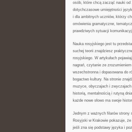
osób, które chcą zacząć nauki od 
dotychczasowe umiejętności język
i dla ambitnych uczniów, którzy ch
omówienia gramatyczne, tematyczne
prawdziwych sytuacji komunikacyj
Nauka rosyjskiego jest tu przedst
suchej teorii znajdziesz praktyczn
rosyjskiego. W artykułach pojawiaj
nagrań, czytanie ze zrozumieniem 
wszechstronna i dopasowana do ró
bogactwo kultury. Na stronie znaj
muzyce, obyczajach i zwyczajach c
historią, mentalnością i rutyną d
każde nowe słowo ma swoje histori
Jednym z ważnych filarów strony s
Rosyjski w Krakowie pokazuje, że
jeśli zna się podstawy języka i po