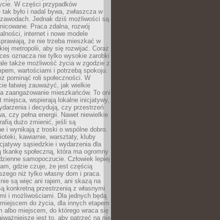
ycie. W części przypadków
 tak było i nadal bywa, zwłaszcza w
 zawodach. Jednak dziś możliwości są
żnicowane. Praca zdalna, rozwój
łalności, internet i nowe modele
prawiają, że nie trzeba mieszkać w
iej metropolii, aby się rozwijać. Coraz
ces oznacza nie tylko wysokie zarobki
 ale także możliwość życia w zgodzie z
pem, wartościami i potrzebą spokoju.
ż pominąć roli społeczności. W
e łatwiej zauważyć, jak wielkie
a zaangażowanie mieszkańców. To oni
t miejsca, wspierają lokalne inicjatywy,
ydarzenia i decydują, czy przestrzeń
a, czy pełna energii. Nawet niewielkie
rafią dużo zmienić, jeśli są
 i wynikają z troski o wspólne dobro.
ioteki, kawiarnie, warsztaty, kluby
icjatywy sąsiedzkie i wydarzenia dla
ą tkankę społeczną, która ma ogromny
dzienne samopoczucie. Człowiek lepiej
tam, gdzie czuje, że jest częścią
zego niż tylko własny dom i praca.
nie są więc ani rajem, ani skazą na
Są konkretną przestrzenią z własnymi
mi i możliwościami. Dla jednych będą
miejscem do życia, dla innych etapem
 albo miejscem, do którego wraca się
ajważniejsze jest to, aby patrzeć na nie