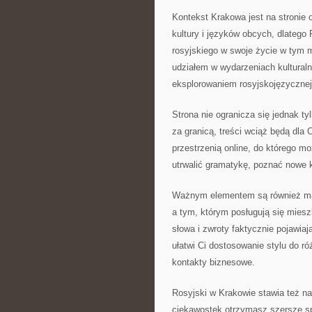
Kontekst Krakowa jest na stronie 
kultury i języków obcych, dlatego
rosyjskiego w swoje życie w tym m
udziałem w wydarzeniach kultura
eksplorowaniem rosyjskojęzycznej l
Strona nie ogranicza się jednak ty
za granicą, treści wciąż będą dla 
przestrzenią online, do którego 
utrwalić gramatykę, poznać nowe k
Ważnym elementem są również ma
a tym, którym posługują się miesz
słowa i zwroty faktycznie pojawiaj
ułatwi Ci dostosowanie stylu do r
kontakty biznesowe.
Rosyjski w Krakowie stawia też na
ciekawostek otrzymasz szersze sp