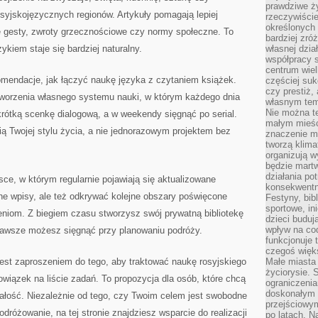
prawdziwe ż
yjskojęzycznych regionów. Artykuły pomagają lepiej
rzeczywiście
określonych
ne gesty, zwroty grzecznościowe czy normy społeczne. To
bardziej zró
ykiem staje się bardziej naturalny.
własnej dzia
współpracy s
centrum wielk
omendacje, jak łączyć naukę języka z czytaniem książek.
częściej suk
czy prestiż,
worzenia własnego systemu nauki, w którym każdego dnia
własnym tem
Nie można te
rótką scenkę dialogową, a w weekendy sięgnąć po serial.
małym mieści
ią Twojej stylu życia, a nie jednorazowym projektem bez
znaczenie m
tworzą klima
organizują w
będzie martw
działania pot
sce, w którym regularnie pojawiają się aktualizowane
konsekwentne
e wpisy, ale też odkrywać kolejne obszary poświęcone
Festyny, bibl
sportowe, in
iom. Z biegiem czasu stworzysz swój prywatną bibliotekę
dzieci buduj
wpływ na co
 zawsze możesz sięgnąć przy planowaniu podróży.
funkcjonuje 
czegoś więks
jest zaproszeniem do tego, aby traktować naukę rosyjskiego
Małe miasta 
życiorysie. 
bowiązek na liście zadań. To propozycja dla osób, które chcą
ograniczenia
doskonałym 
całość. Niezależnie od tego, czy Twoim celem jest swobodne
przejściowym
różowanie, na tej stronie znajdziesz wsparcie do realizacji
po latach. N