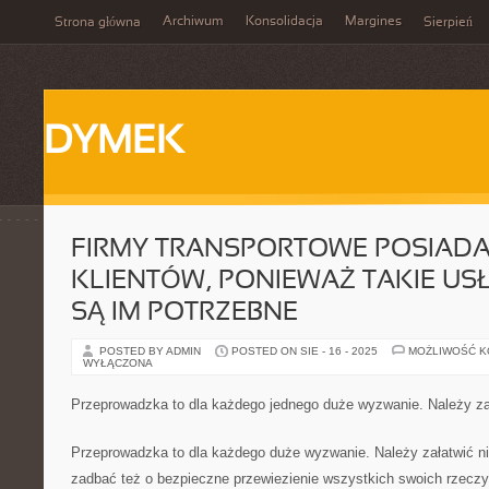
Archiwum
Konsolidacja
Margines
Strona główna
Sierpień
DYMEK
FIRMY TRANSPORTOWE POSIADA
KLIENTÓW, PONIEWAŻ TAKIE US
SĄ IM POTRZEBNE
POSTED BY ADMIN
POSTED ON SIE - 16 - 2025
MOŻLIWOŚĆ 
WYŁĄCZONA
Przeprowadzka to dla każdego jednego duże wyzwanie. Należy za
Przeprowadzka to dla każdego duże wyzwanie. Należy załatwić ni
zadbać też o bezpieczne przewiezienie wszystkich swoich rzecz