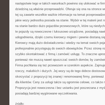
następstwie tego w takich warunkach powinno się ulokować w fir
dziedziną są właśnie przeprowadzki. Oferuje się ona na stronce w
tej są zawarte wszelkie ważkie informacje na temat przeprowadze
jakie wozy jednostka posiada na stanie. Wybór w tej materii jest n
na stanie bardzo dużo pojazdów przewozowych, które są niesłych
te pojazdy są nowoczesne i luksusowo urządzone, posiadają nawi
udogodnienia, dzięki czemu kierowcy migiem i pewnie dostaną si
Kierowcy mają dużo doświadczenia i wiedzy na temat swoich poja
profesjonalnie przystępują do swoich obowiązków. Przez stronę ro
szybko skontaktować z firmą i zamówić usługę. To znaczne upros
ponieważ nie muszą nawet opuszczać swoich domów, by zamówić
Firma pochłania się też przewozem w szerokim aspekcie. Zajmuj
rzeczy, malutkich i dużych. Jej wozy są do tego dobrze dostoso
skorzystać z propozycji tej znanej i renomowanej firmy, poniewa
dla klientów. Ceny za usługi także są ogromnie celowe, co także 
Propozycja jest nowoczesna i bez ustanku jest poszerzana z myśl
posiadają bardziej wygórowane wyczekiwania.
źródło: