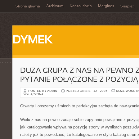
Archiwum
Konsolidacja
Margines
Strona główna
Sierpień
DYMEK
DUŻA GRUPA Z NAS NA PEWNO Z
PYTANIE POŁĄCZONE Z POZYCJĄ
POSTED BY ADMIN
POSTED ON SIE - 12 - 2025
MOŻLIWOŚĆ 
WYŁĄCZONA
Otwarty i obszerny uśmiech to perfekcyjna zachęta do nawiązan
Wielu z nas na pewno zadaje sobie zapytanie powiązane z pozycją
jak katalogowanie wpływa na pozycję strony w wynikach poszuk
należy już tu powiedzieć, że katalogowanie w stylu katalog stron 