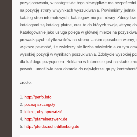
pozycjonowania, w następstwie tego niewątpliwie ma bezpośredni 
na pozycję strony w wynikach wyszukiwania. Powinniśmy jednak 
katalog stron internetowych, katalogowi nie jest równy. Zdecydow
katalogami są katalogi płatne, oraz te do których swoją witrynę d
Katalogowanie jako usługa polega w głównej mierze na pozyskiwani
prowadzących użytkowników na stronę. Jakim sposobem wiemy, 
większą pewność, że zwiększy się liczba odwiedzin a za tym ora
wysokiej pozycji w wynikach poszukiwania. Zdobycie wysokiej pozy
dla każdego pozycjonera. Reklama w Internecie jest najskuteczni
powodu: umożliwia nam dotarcie do największej grupy kontrahent
źródło:
———————————
1.
http://petfo.info
2.
poznaj szczegóły
3.
kliknij, aby sprawdzić
4.
http://pfarreinetzwerk.de
5.
http://pferdezucht-dillenburg.de