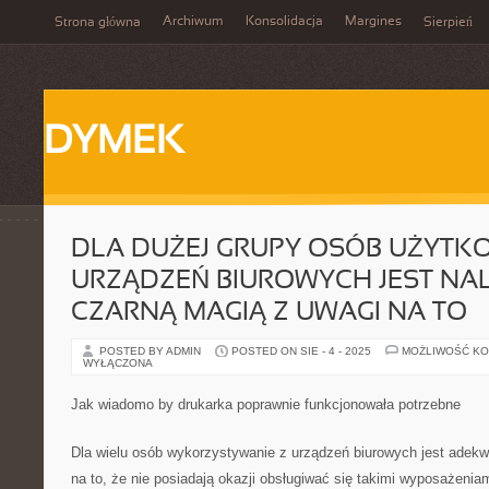
Archiwum
Konsolidacja
Margines
Strona główna
Sierpień
DYMEK
DLA DUŻEJ GRUPY OSÓB UŻYTK
URZĄDZEŃ BIUROWYCH JEST NAL
CZARNĄ MAGIĄ Z UWAGI NA TO
POSTED BY ADMIN
POSTED ON SIE - 4 - 2025
MOŻLIWOŚĆ K
WYŁĄCZONA
Jak wiadomo by drukarka poprawnie funkcjonowała potrzebne
Dla wielu osób wykorzystywanie z urządzeń biurowych jest adekw
na to, że nie posiadają okazji obsługiwać się takimi wyposażenia