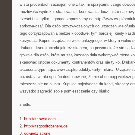
w stu procentach zaznajomione z takimi sprzętami, czego dowod
możliwość wydruku, skanowania, kserowania, lecz także napraw
części i nie tylko – gorąco zapraszamy na http://www.cs.pl/produk
stykowa-csa/. Dla osób przyzwyczajonych do urządzeń wielofunk
tego oprzyrządowania będzie kłopotliwe, tym bardziej, kiedy każd
korzystać. Kupno urządzanie wielofunkcyjnego, w którym wolno 
drukarki, kserokopiarki jak też skanera, na pewno okaże się na
głównie dla osób, które muszą każdego dnia wykonywać różne kop
skanować istotne dokumenty kontrahentów oraz nie tylko. Druka
akcesoria typu http://www.cs.pl/produkty/karty-mifare/. Urządzeni
pozostają w taki sposób dostosowane, że nie absorbują większej 
mieszczą się na biurku. Kupując pojedyncze drukarki, skanery 
wszystko zagracić sobie pomieszczenie czy biurko.
źródło:
———————————
1.
http://itr-swat.com
2.
http://itsgoodtobehere.de
3.
odwiedź stronę