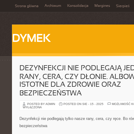
Archiwum
Konsolidacja
Margines
Strona główna
Sierpień
DYMEK
DEZYNFEKCJI NIE PODLEGAJĄ JE
RANY, CERA, CZY DŁONIE. ALBO
ISTOTNE DLA ZDROWIE ORAZ
BEZPIECZEŃSTWA
POSTED BY ADMIN
POSTED ON SIE - 15 - 2025
MOŻLIWOŚĆ 
WYŁĄCZONA
Dezynfekcji nie podlegają tylko nasze rany, cera, czy ręce. Bo rów
bezpieczeństwa