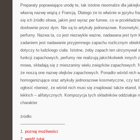
Preparaty poprawiające urodę te, tak istotne nieomalże dla jakiejko
własną nazwę wiążą z Francją. Dlatego że to właśnie w języku f
się ich źródło słowa, jakim jest wyraz per fumee, co w przekładzi
dosłownie przez dym. Nie są to artykuły jednorazowe. Kosmetyki, 
perfumy. Nazwa ta, co jest niezwykle ważne, nadawana jest tym
zadaniem jest nadawanie przyjemnego zapachu rozlicznym obiek
dotyczy to ludzkiego ciała. Istotne, żeby zapach ten utrzymywał s
funkcji zapachowych, perfumy nie realizują jakichkolwiek innych z
mowa, składają się z mieszaniny wielu związków zapachowych. 
że noszą one nazwę olejków zapachowych. Ponadto wśród nich wy
homogenizujące oraz artykuły jednorazowe kosmetyczne, czy te
ogłosić również, że wśród nich musi się znajdować także etanol, 
lekkich – alifatycznych. Kompozycja tych składników oddziałuje 
charakter.
źródło:
———————————
1.
poznaj możliwości
2.
wejdź tutaj