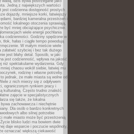
ę wadą, dziś bywa postrzegane jako
ta. Jedną z największych wartości
t jest codzienna dostępność prostych
sze dojazdy, mniejsze korki, łatwiejszy
zędami, bardziej kameralna przestrzeń i
omość lokalnego otoczenia sprawiają,
e być mniej obciążające psychicznie.
omeracjach wiele energii pochłania
yka codzienności. Godziny spędzone w
 tłok, hałas i ciągłe tempo powodują
 zmęczenie. W małym mieście wiele
załatwić szybciej i bez tak dużego
nie jest błahy detal. Sposób, w jaki
na jest codzienność, wpływa na jakość
ej niż spektakularne wydarzenia. Gdy
mniej chaosu wokół siebie, łatwiej mu
oczynek, rodzinę i własne potrzeby.
to jednak, że małe miasta są wolne od
iele z nich mierzy się z odpływem
i, ograniczonym rynkiem pracy i
tą kulturalną. Często trudno znaleźć
łatne zajęcie w specjalistycznych
arza się także, że lokalna
 bywa zachowawcza i niechętnie
iany. Dla osób o bardzo konkretnych
wodowych albo silnej potrzebie
i małe miasto może być przestrzenią
 Życie blisko ludzi ma bowiem dwie
dnej daje wsparcie i poczucie wspólnoty,
oże oznaczać większą ciekawość