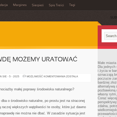
idacja
Margines
Tagi
Sierpień
Spis Treści
SUB
AWDĘ MOŻEMY URATOWAĆ
Małe miasta 
Dla jednych 
i życia w ba
oznaczają br
CZY
SIE - 5 - 2025
MOŻLIWOŚĆ KOMENTOWANIA
ZOSTAŁA
poczucie zam
TAK
NAPRAWDĘ
bardziej zło
MOŻEMY
alternatywą d
URATOWAĆ
chociażby małej poprawy środowiska naturalnego?
pozbawioną m
PLANETĘ?
własny rytm,
Coraz więcej
e dba o środowisko naturalne, po prostu jest na straconej
perspektywy
zdalna, potr
ą raczej większych wątpliwości te osoby, które już dawno
wielkomiejs
 naprawdę nie można nie dbać. W zasadzie sytuacja jest
przewartości