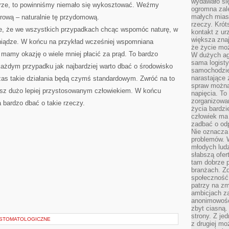
wydawało si
turze, to powinniśmy niemało się wykosztować. Weźmy
ogromna zale
małych mias
rową – naturalnie tę przydomową.
rzeczy. Krót
ne, że we wszystkich przypadkach chcąc wspomóc naturę, w
kontakt z ur
większa znaj
niądze. W końcu na przykład wcześniej wspomniana
że życie moż
 mamy okazję o wiele mniej płacić za prąd. To bardzo
W dużych agl
sama logist
każdym przypadku jak najbardziej warto dbać o środowisko
samochodzie,
narastające
czas takie działania będą czymś standardowym. Zwróć na to
spraw można 
sz dużo lepiej przystosowanym człowiekiem. W końcu
napięcia. To 
zorganizowa
 bardzo dbać o takie rzeczy.
życia bardzi
człowiek ma 
zadbać o odp
Nie oznacza 
problemów. W
młodych ludz
słabszą ofer
tam dobrze p
branżach. Zd
społeczność
patrzy na zm
ambicjach za
anonimowośc
zbyt ciasną.
strony. Z je
A STOMATOLOGICZNE
z drugiej m