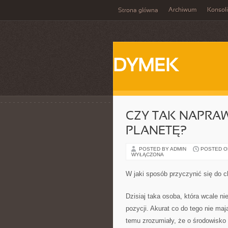
Archiwum
Konsol
Strona główna
DYMEK
CZY TAK NAPR
PLANETĘ?
POSTED BY ADMIN
POSTED ON 
WYŁĄCZONA
W jaki sposób przyczynić się do 
Dzisiaj taka osoba, która wcale ni
pozycji. Akurat co do tego nie maj
temu zrozumiały, że o środowisko