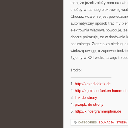
taka, że jeżeli zależy nam na na
choćby w rachubę elektrownię wiat
Chociaż wcale nie jest powiedzia
automatyczny sposób tracimy pie
elektrownia wiatrowa powoduje, że
dobrze pokazuje, że w dosłownie 
naturalnego. Zresztą za niedługi 
większą uwagę, a zapewne będzie
żyjemy w XXI wieku, a więc trzeba
źródło:
———————————
1.
http://keksdidaktik.de
2.
http://kg-blaue-funken-hamm.de
3.
link do strony
4.
przejdź do strony
5.
http://kindergrammophon.de
CATEGORIES:
EDUKACJA I STUDI