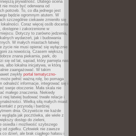
mniejszą prywatność. Dlatego ocena
t nie może być oderwana od
ch potrzeb. To, co dla jednego jest
nnego będzie ogromnym atutem. W
tach szczególnie ciekawie zmieniło się
 lokalności. Coraz więcej osób docenia
ie, dostępne i zakorzenione w
iejscu. Dotyczy to zarówno jedzenia,
okalnych wydarzeń, jak i budowania
znych. W małych miastach łatwiej
 życie nie musi opierać się wyłącznie
pogoni za nowością. Czasem większą
obrze znana piekarnia, park, do
zi się od lat, sąsiad, który pamięta nas
wa, albo lokalna inicjatywa, w którą
ealnie zaangażować. W takim
nawet zwykły
portal tematyczno-
może pełnić ważną rolę, bo pomaga
odnaleźć informacje, integrować się i
ieć swoje otoczenie. Mała skala nie
ać małego znaczenia. Niekiedy
i niej łatwiej budować trwałe relacje i
ynależności. Wielką siłą małych miast
kontakt z przyrodą i bardziej
rytmem dnia. Oczywiście nie każde
e wygląda jak pocztówka, ale wiele z
 większy dostęp do zieleni,
e osiedla i możliwość szybszego
ę od zgiełku. Człowiek nie zawsze
a co dzień, ale brak ciągłego hałasu i