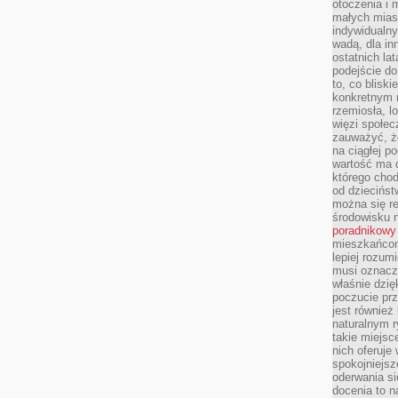
otoczenia i 
małych mias
indywidualny
wadą, dla i
ostatnich la
podejście do
to, co blisk
konkretnym m
rzemiosła, l
więzi społec
zauważyć, że
na ciągłej 
wartość ma d
którego chod
od dziecińst
można się r
środowisku 
poradnikowy
mieszkańcom 
lepiej rozum
musi oznacz
właśnie dzięk
poczucie prz
jest również 
naturalnym 
takie miejsc
nich oferuje
spokojniejsz
oderwania si
docenia to n