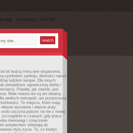
SCRIBE
FACEBOOK
TWITTER
od lat budzą mieszane skojarzenia.
są symbolem spokoju, bliskości natury
rdziej ludzkim tempie. Dla innych
ak perspektyw, ograniczoną ofertę i
knięcia. Prawda, jak zwykle, jest
żona. Małe miasta nie są ani idealną
la wielkich metropolii, ani przestrzenią
ożliwości. To miejsca, które mają
 własne wyzwania i własne atuty.
 osób zaczyna patrzeć na nie z nowej
, szczególnie w czasach, gdy praca
zeba równowagi i zmęczenie
kim pośpiechem skłaniają do
owania stylu życia. To, co kiedyś