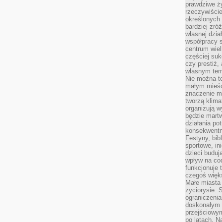
prawdziwe ż
rzeczywiście
określonych
bardziej zró
własnej dzia
współpracy s
centrum wielk
częściej suk
czy prestiż,
własnym tem
Nie można te
małym mieści
znaczenie m
tworzą klima
organizują w
będzie martw
działania pot
konsekwentne
Festyny, bibl
sportowe, in
dzieci buduj
wpływ na co
funkcjonuje 
czegoś więks
Małe miasta 
życiorysie. 
ograniczenia
doskonałym 
przejściowym
po latach. N