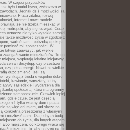
ycie. W części przypadków
 tak było i nadal bywa, zwłaszcza w
 zawodach. Jednak dziś możliwości są
żnicowane. Praca zdalna, rozwój
łalności, internet i nowe modele
prawiają, że nie trzeba mieszkać w
iej metropolii, aby się rozwijać. Coraz
ces oznacza nie tylko wysokie zarobki
 ale także możliwość życia w zgodzie z
pem, wartościami i potrzebą spokoju.
ż pominąć roli społeczności. W
e łatwiej zauważyć, jak wielkie
a zaangażowanie mieszkańców. To oni
t miejsca, wspierają lokalne inicjatywy,
ydarzenia i decydują, czy przestrzeń
a, czy pełna energii. Nawet niewielkie
rafią dużo zmienić, jeśli są
 i wynikają z troski o wspólne dobro.
ioteki, kawiarnie, warsztaty, kluby
icjatywy sąsiedzkie i wydarzenia dla
ą tkankę społeczną, która ma ogromny
dzienne samopoczucie. Człowiek lepiej
tam, gdzie czuje, że jest częścią
zego niż tylko własny dom i praca.
nie są więc ani rajem, ani skazą na
Są konkretną przestrzenią z własnymi
mi i możliwościami. Dla jednych będą
miejscem do życia, dla innych etapem
 albo miejscem, do którego wraca się
ajważniejsze jest to, aby patrzeć na nie