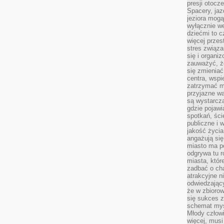
presji otoc
Spacery, jaz
jeziora mogą
wyłącznie w
dziećmi to 
więcej przes
stres związ
się i organi
zauważyć, że
się zmieniać
centra, wspie
zatrzymać mi
przyjazne wa
są wystarcza
gdzie pojawi
spotkań, ści
publiczne i 
jakość życia
angażują się
miasto ma po
odgrywa tu 
miasta, które
zadbać o cha
atrakcyjne n
odwiedzając
że w zbioro
się sukces 
schemat myśl
Młody człowi
więcej, musi