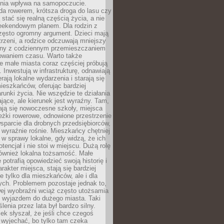
zenia wpływa na samopoczucie.
da rowerem, krótsza droga do lasu czy
 stać się realną częścią życia, a nie
eekendowym planem. Dla rodzin z
często ogromny argument. Dzieci mają
trzeni, a rodzice odczuwają mniejszy
any z codziennym przemieszczaniem
zowaniem czasu. Warto także
 małe miasta coraz częściej próbują
. Inwestują w infrastrukturę, odnawiają
rają lokalne wydarzenia i starają się
eszkańców, oferując bardziej
runki życia. Nie wszędzie te działania
jące, ale kierunek jest wyraźny. Tam,
ają się nowoczesne szkoły, miejsca
eżki rowerowe, odnowione przestrzenie
wsparcie dla drobnych przedsiębiorców,
 wyraźnie rośnie. Mieszkańcy chętniej
 w sprawy lokalne, gdy widzą, że ich
tencjał i nie stoi w miejscu. Dużą rolę
również lokalna tożsamość. Małe
 potrafią opowiedzieć swoją historię i
rakter miejsca, stają się bardziej
ie tylko dla mieszkańców, ale i dla
ych. Problemem pozostaje jednak to,
wej wyobraźni wciąż często utożsamia
z wyjazdem do dużego miasta. Taki
enia przez lata był bardzo silny.
ek słyszał, że jeśli chce czegoś
 wyjechać, bo tylko tam czeka