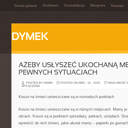
Archiwum
Konsolidacja
Margines
Strona główna
Sierpień
DYMEK
AŻEBY USŁYSZEĆ UKOCHANĄ ME
PEWNYCH SYTUACJACH
POSTED BY ADMIN
POSTED ON WRZ - 16 - 2025
MOŻLIWOŚĆ 
WYŁĄCZONA
Kosze na śmieci umieszczane są w rozmaitych punktach
Kosze na śmieci umieszczane są w różnych miejscach. Mamy je
ulicach. Kosze są w punktach sprzedaży, parkach, urzędach. Dzi
wywrócić do nich śmieci, jakie akurat mamy – papierki po gumach,