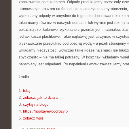
zapakowania po cukierkach. Odpady produkujemy przez cały czas
stanowiącym koszom na śmieci nie zanieczyszczamy otoczenia, 
wyrzucamy odpady w umyślnie do tego celu dopasowane kosze 
takie mamy również w naszych domach. Ich wymiar jest rozmaita
pokaźniejsze, kolorowe, wykonane z przeróżnych materiałów. Za
jednak kosze plastikowe. Takie najłatwiej jest utrzymać w czysto
błyskawicznie przepłukać pod obecną wodą – a jeżeli stosujemy w
wkładamy nieczystości wówczas takie kosze na śmieci nie brudz
zbyt często – nie ma takiej potrzeby. W kosz taki wkładamy worek
napełniany jest odpadami. Po napełnieniu worek zawiązujemy or
źródło:
———————————
1.
tutaj
2.
zobacz, jak to działa
3.
czytaj na blogu
4.
https://hooltayewpodrozy.pl
5.
zobacz wpis