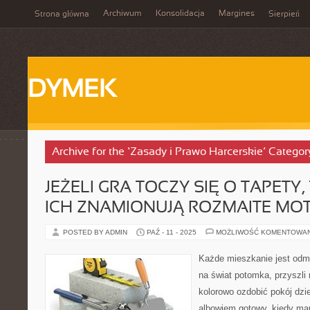
Archiwum
Konsolidacja
Margines
Strona główna
Sierpień
DYMEK
Archive for the ‘Zasady i Prawo Harcerskie’ Categor
JEŻELI GRA TOCZY SIĘ O TAPETY
ICH ZNAMIONUJĄ ROZMAITE MO
POSTED BY ADMIN
PAŹ - 11 - 2025
MOŻLIWOŚĆ KOMENTOWA
Każde mieszkanie jest odm
na świat potomka, przyszli r
kolorowo ozdobić pokój dzi
albowiem gotowy, kiedy ma