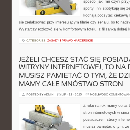
sposób, jaki mu czyni przy
sporty, inni spotykają się 
kochają poczytać ciekawą le
się zrelaksować przy interesującym filmie czy serialu, bo to nadz
Wystarczy rozłożyć się w komfortowym fotelu, z filiżanką dobrej
CATEGORIES:
ZASADY I PRAWO HARCERSKIE
JEŻELI CHCESZ STAĆ SIĘ POSIA
WITRYNY INTERNETOWEJ, TO NA
MUSISZ PAMIĘTAĆ O TYM, ŻE DZI
MAMY CAŁE MNÓSTWO STRON
POSTED BY ADMIN
LIP - 12 - 2025
MOŻLIWOŚĆ KOMENTOWAN
Z roku na rok mamy coraz t
stron internetowych w sieci
posiadaczem strony interne
musisz pamiętać o tym, że