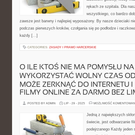
rękach ze szpitala. Dla na
wszystkiego, co bardzo dob
zawsze jest barwny i najlepiej wyposażony. By nasze dzieciaki ni
podczas pierwszych kroków, czołgania się po podłodze i raczkowa
każdy […]
CATEGORIES:
ZASADY I PRAWO HARCERSKIE
O ILE KTOŚ NIE MA POMYSŁU NA 
WYKORZYSTAĆ WOLNY CZAS OD
MOŻE ZERKNĄĆ DO INTERNETU I
FILMY ONLINE ZA DARMO BEZ LI
POSTED BY ADMIN
LIP - 29 - 2025
MOŻLIWOŚĆ KOMENTOWAN
Jedną z największych skłon
świecie, jest odtwarzanie f
podejrzanego Każdy jeden 