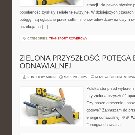
emocji. Na pewno również p
popularność zyskały seriale telewizyjne. W dzisiejszych czasach
potęgę i są oglądane przez setki milionów telewidzów na całym św
oczekują na […]
CATEGORIES:
TRANSPORT ROWEROWY
ZIELONA PRZYSZŁOŚĆ: POTĘGA E
ODNAWIALNEJ
POSTED BY ADMIN
MAR - 29 - 2025
MOŻLIWOŚĆ KOMENTOWA
Polska stoi przed wyborem -
czy zielona przyszłość opar
Czy nasze otoczenie i nasz
gotowe? Zapraszam do prze
energii odnawialnej! 💚🌿 #
#energiaodnawialna