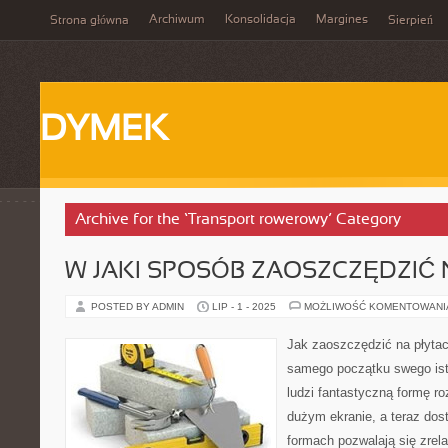
Archiwum
Konsolidacja
Margines
Strona główna
Sierpień
DYMEK
Archive for the ‘Transport rowerowy’ Category
W JAKI SPOSÓB ZAOSZCZĘDZIĆ 
POSTED BY ADMIN
LIP - 1 - 2025
MOŻLIWOŚĆ KOMENTOWAN
Jak zaoszczędzić na płyt
samego początku swego istn
ludzi fantastyczną formę r
dużym ekranie, a teraz dos
formach pozwalają się zrel